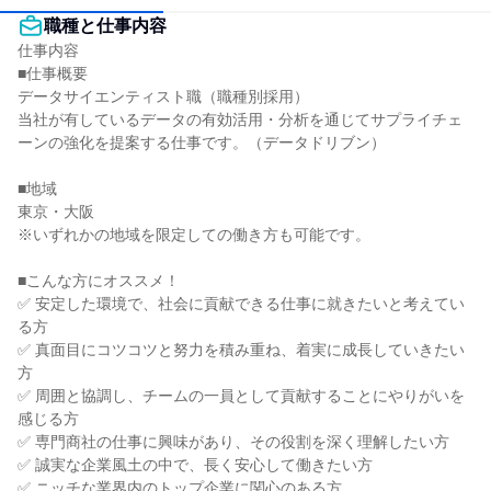
職種と仕事内容
仕事内容

■仕事概要

データサイエンティスト職（職種別採用）

当社が有しているデータの有効活用・分析を通じてサプライチェ
ーンの強化を提案する仕事です。（データドリブン）

■地域

東京・大阪

※いずれかの地域を限定しての働き方も可能です。

■こんな方にオススメ！

✅ 安定した環境で、社会に貢献できる仕事に就きたいと考えてい
る方

✅ 真面目にコツコツと努力を積み重ね、着実に成長していきたい
方

✅ 周囲と協調し、チームの一員として貢献することにやりがいを
感じる方

✅ 専門商社の仕事に興味があり、その役割を深く理解したい方

✅ 誠実な企業風土の中で、長く安心して働きたい方

✅ ニッチな業界内のトップ企業に関心のある方
