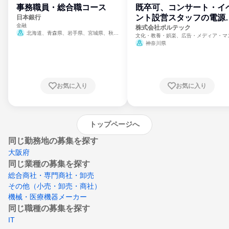
事務職員・総合職コース
既卒可、コンサート・イ
ント設営スタッフの電源
日本銀行
金融
門
株式会社ボルテック
北海道、青森県、岩手県、宮城県、秋田
文化・教養・娯楽、広告・メディア・マ
県、山形県、福島県、茨城県、群馬県、埼玉
ミ、電力・ガス・水道・エネルギー
神奈川県
県、東京都、神奈川県、新潟県、富山県、石
川県、福井県、山梨県、長野県、静岡県、愛
知県、京都府、大阪府、兵庫県、鳥取県、島
根県、岡山県、広島県、山口県、徳島県、香
川県、愛媛県、高知県、福岡県、佐賀県、長
お気に入り
お気に入り
崎県、熊本県、大分県、宮崎県、鹿児島県、
沖縄県
トップページへ
同じ勤務地の募集を探す
大阪府
同じ業種の募集を探す
総合商社・専門商社・卸売
その他（小売・卸売・商社）
機械・医療機器メーカー
同じ職種の募集を探す
IT