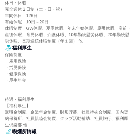
休日・休暇

完全週休２日制（土・日・祝）

年間休日：126日

有給休暇：10日～20日

休暇制度：GW休暇、夏季休暇、年末年始休暇、慶弔休暇、産前・
産後休暇、育児休暇、介護休暇、10年勤続慰労休暇、20年勤続慰
労休暇、長期連続休暇制度（年１回） 他
福利厚生
保険制度：

・雇用保険

・労災保険

・健康保険

・厚生年金

待遇・福利厚生

【福利厚生】

退職金制度、企業年金制度、財形貯蓄、社員持株会制度、国内契
約保養所、社員親睦会制度、クラブ活動補助、社員旅行、福利厚
生倶楽部 他
喫煙所情報