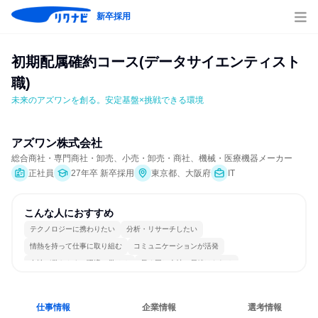
新卒採用
初期配属確約コース(データサイエンティスト
職)
未来のアズワンを創る。安定基盤×挑戦できる環境
アズワン株式会社
総合商社・専門商社・卸売、小売・卸売・商社、機械・医療機器メーカー
正社員
27年卒 新卒採用
東京都、大阪府
IT
こんな人におすすめ
テクノロジーに携わりたい
分析・リサーチしたい
情熱を持って仕事に取り組む
コミュニケーションが活発
女性が働きやすい環境で働ける
長く同じ会社に居続けられる
多様な職種の人と関われる
一つの専門分野を極める
若手が裁量を持てる環境
人とたくさん会話する
仕事情報
企業情報
選考情報