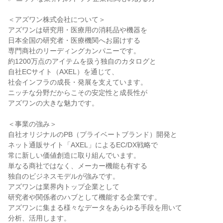
＜アズワン株式会社について＞

アズワンは研究用・医療用の消耗品や機器を

日本全国の研究者・医療機関へお届けする

専門商社のリーディングカンパニーです。

約1200万点のアイテムを扱う独自のカタログと

自社ECサイト（AXEL）を通じて、

社会インフラの成長・発展を支えています。

ニッチな分野だからこその安定性と成長性が

アズワンの大きな魅力です。

＜事業の強み＞

自社オリジナルのPB（プライベートブランド）開発と

ネット通販サイト「AXEL」によるEC/DX戦略で

常に新しい価値創造に取り組んでいます。

単なる商社ではなく、メーカー機能も有する

独自のビジネスモデルが強みです。

アズワンは業界内トップ企業として

研究者や関係者のハブとして機能する企業です。

アズワンに集まる様々なデータをあらゆる手段を用いて

分析、活用します。
