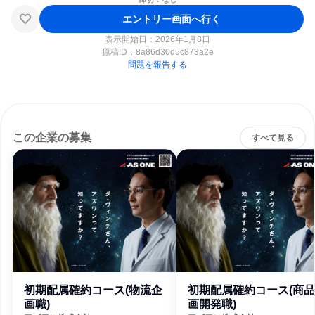
エントリー画面へ行く
表示開始日：2026年1月8日
原稿ID：
8a86d30d5c873a2e
問題を報告する
この企業の募集
すべて見る
初期配属確約コース(物流企
初期配属確約コース(商
画職)
画開発職)