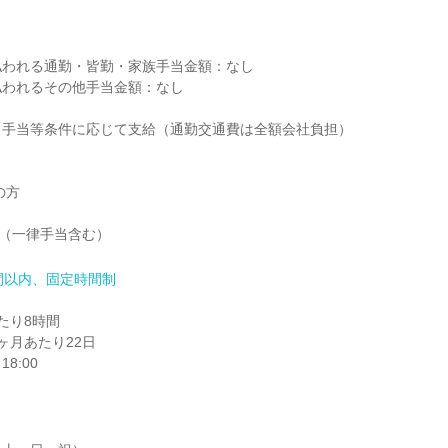


われる通勤・皆勤・家族手当金額：なし

われるその他手当金額：なし

手当等条件に応じて支給（通勤交通費は全額会社負担）

方

0円（一律手当含む）
間以内、固定時間制
り8時間

月あたり22日

8:00