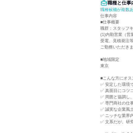
職種と仕事
職種候補が複数
仕事内容

■仕事概要

職群：スタッフキ
(1)内勤営業（営業
受電、見積発注
ご勤務いただきま
■地域限定

東京

■こんな方にオス
✅ 安定した環境
✅ 真面目にコツ
✅ 周囲と協調し
✅ 専門商社の仕
✅ 誠実な企業風
✅ ニッチな業界
✅ 文系だが、研