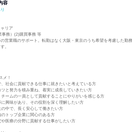
内容
あり
ャリア

事務）(2)購買事務 等

等の営業職のサポート。転勤はなく大阪・東京のうち希望を考慮した勤
す。

スメ！

で、社会に貢献できる仕事に就きたいと考えている方

コツと努力を積み重ね、着実に成長していきたい方

、チームの一員として貢献することにやりがいを感じる方

事に興味があり、その役割を深く理解したい方

土の中で、長く安心して働きたい方

内のトップ企業に関心のある方

究や医療の分野に貢献する仕事がしたい方
