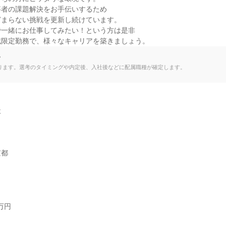
者の課題解決をお手伝いするため

まらない挑戦を更新し続けています。

一緒にお仕事してみたい！という方は是非

域限定勤務で、様々なキャリアを築きましょう。
て
ります。選考のタイミングや内定後、入社後などに配属職種が確定します。


京都
円
