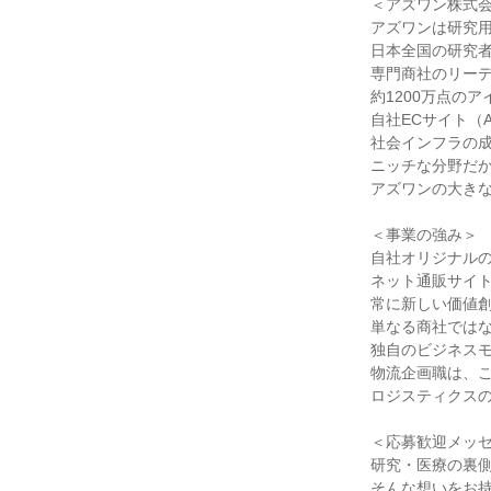
＜アズワン株式会
アズワンは研究用
日本全国の研究者
専門商社のリーデ
約1200万点の
自社ECサイト（A
社会インフラの成
ニッチな分野だか
アズワンの大きな
＜事業の強み＞

自社オリジナルの
ネット通販サイト「
常に新しい価値創
単なる商社ではな
独自のビジネスモ
物流企画職は、こ
ロジスティクスの
＜応募歓迎メッセ
研究・医療の裏側
そんな想いをお持