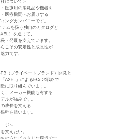
社について＞

・医療用の消耗品や機器を

・医療機関へお届けする

ィングカンパニーです。

アイテムを扱う独自のカタログと

XEL）を通じて、

長・発展を支えています。

らこその安定性と成長性が

魅力です。

PB（プライベートブランド）開発と

AXEL」によるEC/DX戦略で

造に取り組んでいます。

く、メーカー機能も有する

デルが強みです。

の成長を支える

根幹を担います。

ージ＞

を支えたい。

ちの方にピッタリな環境です。
