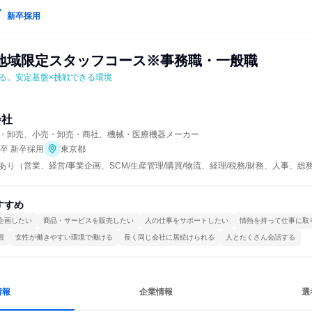
新卒採用
地域限定スタッフコース※事務職・一般職
る。安定基盤×挑戦できる環境
会社
・卸売、小売・卸売・商社、機械・医療機器メーカー
年卒 新卒採用
東京都
あり（営業、経営/事業企画、SCM/生産管理/購買/物流、経理/税務/財務、人事、
すすめ
企画したい
商品・サービスを販売したい
人の仕事をサポートしたい
情熱を持って仕事に取
視
女性が働きやすい環境で働ける
長く同じ会社に居続けられる
人とたくさん会話する
情報
企業情報
選