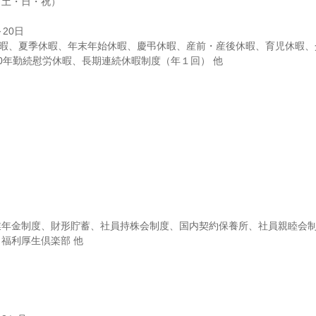
土・日・祝）

20日

暇、夏季休暇、年末年始休暇、慶弔休暇、産前・産後休暇、育児休暇、
0年勤続慰労休暇、長期連続休暇制度（年１回） 他
業年金制度、財形貯蓄、社員持株会制度、国内契約保養所、社員親睦会
福利厚生倶楽部 他