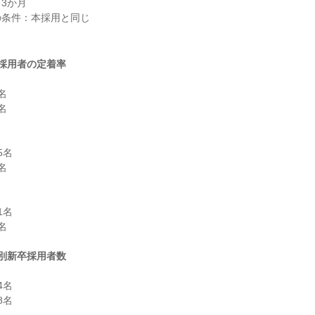
3か月

条件：本採用と同じ

採用者の定着率




名



名



別新卒採用者数
名

名
