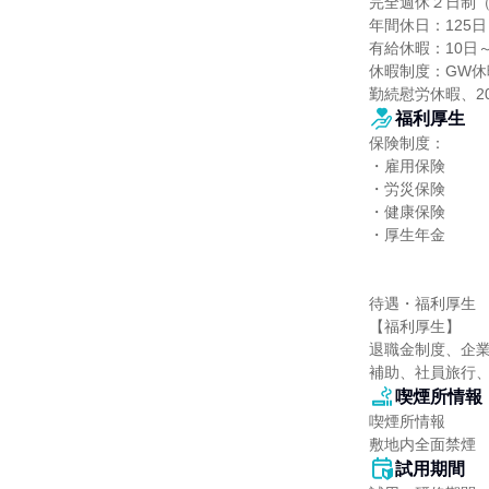
完全週休２日制（
年間休日：125日

有給休暇：10日～
休暇制度：GW休
勤続慰労休暇、2
福利厚生
保険制度：

・雇用保険

・労災保険

・健康保険

・厚生年金

待遇・福利厚生

【福利厚生】

退職金制度、企
補助、社員旅行、
喫煙所情報
喫煙所情報

敷地内全面禁煙
試用期間