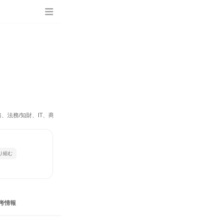
総務、法務/知財、IT、商品企画、製造・生産工程、マーケティング・広告・宣伝）
り組む
考情報