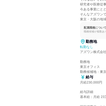
研究者や医療従事
今ある事業にとど
そんなアズワンで
東京・大阪の地
配属職種につい
職種候補が複数あ
勤務地
転勤なし
アズワン株式会社
勤務地

東京オフィス

勤務候補地：東
給与
月給230,000円
給与詳細

基本給：月給 23万