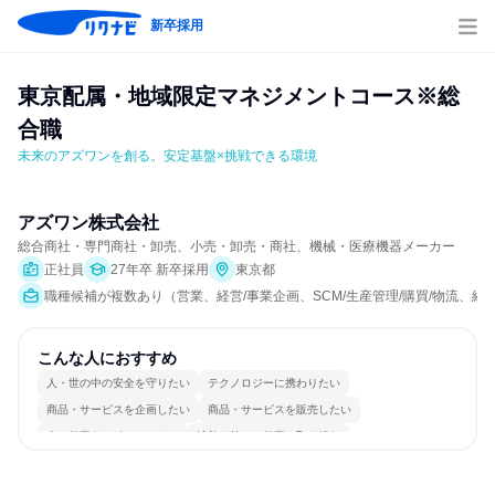
新卒採用
東京配属・地域限定マネジメントコース※総
合職
未来のアズワンを創る。安定基盤×挑戦できる環境
アズワン株式会社
総合商社・専門商社・卸売、小売・卸売・商社、機械・医療機器メーカー
正社員
27年卒 新卒採用
東京都
職種候補が複数あり（営業、経営/事業企画、SCM/生産管理/購買/物流、経
こんな人におすすめ
人・世の中の安全を守りたい
テクノロジーに携わりたい
商品・サービスを企画したい
商品・サービスを販売したい
人の仕事をサポートしたい
情熱を持って仕事に取り組む
常に新しいものに挑戦
チームワークを重視
長く同じ会社に居続けられる
若手が裁量を持てる環境