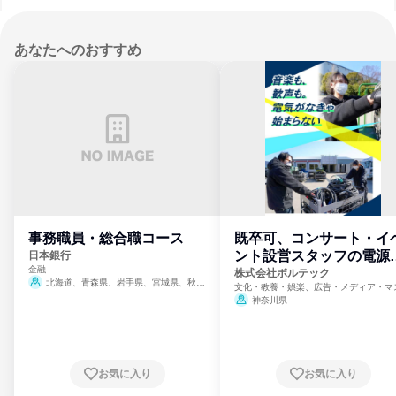
あなたへのおすすめ
事務職員・総合職コース
既卒可、コンサート・イ
ント設営スタッフの電源
日本銀行
金融
門
株式会社ボルテック
北海道、青森県、岩手県、宮城県、秋田
文化・教養・娯楽、広告・メディア・マ
県、山形県、福島県、茨城県、群馬県、埼玉
ミ、電力・ガス・水道・エネルギー
神奈川県
県、東京都、神奈川県、新潟県、富山県、石
川県、福井県、山梨県、長野県、静岡県、愛
知県、京都府、大阪府、兵庫県、鳥取県、島
根県、岡山県、広島県、山口県、徳島県、香
川県、愛媛県、高知県、福岡県、佐賀県、長
お気に入り
お気に入り
崎県、熊本県、大分県、宮崎県、鹿児島県、
沖縄県