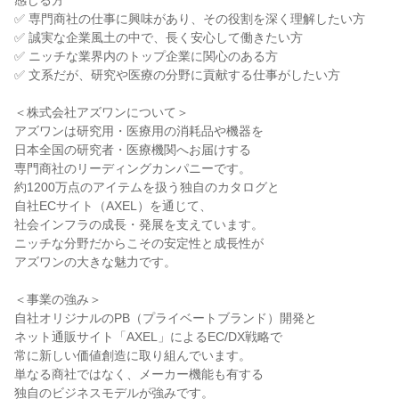
感じる方

✅ 専門商社の仕事に興味があり、その役割を深く理解したい方

✅ 誠実な企業風土の中で、長く安心して働きたい方

✅ ニッチな業界内のトップ企業に関心のある方

✅ 文系だが、研究や医療の分野に貢献する仕事がしたい方

＜株式会社アズワンについて＞

アズワンは研究用・医療用の消耗品や機器を

日本全国の研究者・医療機関へお届けする

専門商社のリーディングカンパニーです。

約1200万点のアイテムを扱う独自のカタログと

自社ECサイト（AXEL）を通じて、

社会インフラの成長・発展を支えています。

ニッチな分野だからこその安定性と成長性が

アズワンの大きな魅力です。

＜事業の強み＞

自社オリジナルのPB（プライベートブランド）開発と

ネット通販サイト「AXEL」によるEC/DX戦略で

常に新しい価値創造に取り組んでいます。

単なる商社ではなく、メーカー機能も有する

独自のビジネスモデルが強みです。
