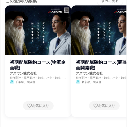
この企業の募集
すべて見る
初期配属確約コース(物流企
初期配属確約コース(商
画職)
画開発職)
アズワン株式会社
アズワン株式会社
総合商社・専門商社・卸売、小売・卸売・商
総合商社・専門商社・卸売、小売・卸売
社、機械・医療機器メーカー
社、機械・医療機器メーカー
千葉県、大阪府
東京都、大阪府
お気に入り
お気に入り