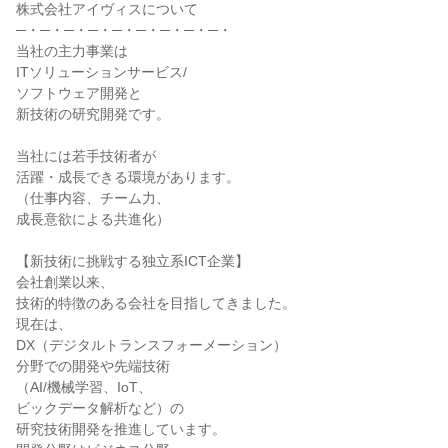
株式会社アイヴィスについて

─・─・─・─・─・─・─・─・─・

当社の主力事業は

ITソリューションサービス/

ソフトウェア開発と

新技術の研究開発です。

当社には若手技術者が

活躍・成長できる環境があります。

（仕事内容、チーム力、

成長意欲による共進化）

【新技術に挑戦する独立系ICT企業】

会社創業以来、

技術的特徴のある会社を目指してきました。

現在は、

DX（デジタルトランスフォーメーション）

分野での開発や先端技術

（AI/機械学習、IoT、

ビックデータ解析など）の

研究技術開発を推進しています。
