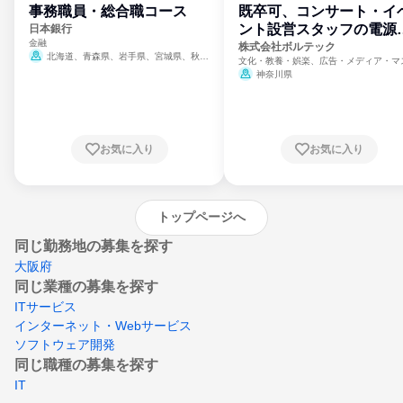
事務職員・総合職コース
既卒可、コンサート・イ
ント設営スタッフの電源
日本銀行
金融
門
株式会社ボルテック
北海道、青森県、岩手県、宮城県、秋田
文化・教養・娯楽、広告・メディア・マ
県、山形県、福島県、茨城県、群馬県、埼玉
ミ、電力・ガス・水道・エネルギー
神奈川県
県、東京都、神奈川県、新潟県、富山県、石
川県、福井県、山梨県、長野県、静岡県、愛
知県、京都府、大阪府、兵庫県、鳥取県、島
根県、岡山県、広島県、山口県、徳島県、香
川県、愛媛県、高知県、福岡県、佐賀県、長
お気に入り
お気に入り
崎県、熊本県、大分県、宮崎県、鹿児島県、
沖縄県
トップページへ
同じ勤務地の募集を探す
大阪府
同じ業種の募集を探す
ITサービス
インターネット・Webサービス
ソフトウェア開発
同じ職種の募集を探す
IT