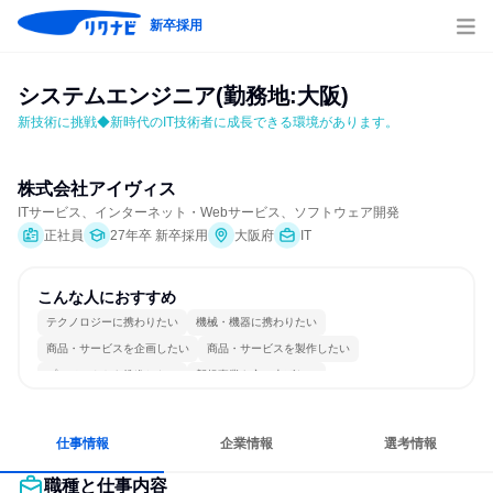
新卒採用
システムエンジニア(勤務地:大阪)
新技術に挑戦◆新時代のIT技術者に成長できる環境があります。
株式会社アイヴィス
ITサービス、インターネット・Webサービス、ソフトウェア開発
正社員
27年卒 新卒採用
大阪府
IT
こんな人におすすめ
テクノロジーに携わりたい
機械・機器に携わりたい
商品・サービスを企画したい
商品・サービスを製作したい
プロジェクトを推進したい
新規事業を立ち上げたい
情熱を持って仕事に取り組む
常に新しいものに挑戦
一つの専門分野を極める
若手が裁量を持てる環境
仕事情報
企業情報
選考情報
職種と仕事内容