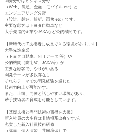
開発分野はビジネス分野

（Web、流通、金融、モバイル etc）と

エンジニアリング分野

（設計、製造、解析、画像 etc）です。

主要な顧客はトヨタ自動車など

大手先進的企業やJAXAなど公的機関です。

【新時代のIT技術者に成長できる環境があります】

大手先進企業

（トヨタ自動車、NTTデータ 等）や

公的機関（防衛省、JAXA等）が

主要な顧客で、やりがいある

開発テーマが多数存在し、

それらテーマでの開発経験を通じた

技術力向上が可能です。

また、上司、同僚と話しやすい環境があり、

若手技術者の育成を可能としています。

【基礎技術と専門技術の習得を支援】

新入社員の大多数は非情報系出身ですが、

充実した新入社員技術研修

（講義、個人演習、共同演習）で
