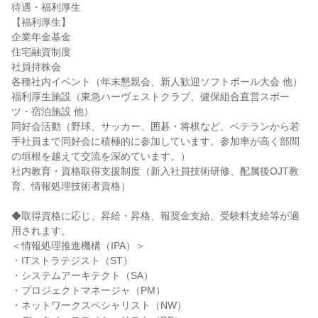
待遇・福利厚生

【福利厚生】

企業年金基金

住宅融資制度

社員持株会

各種社内イベント（年末懇親会、新人歓迎ソフトボール大会 他）

福利厚生施設（東急ハーヴェストクラブ、健保組合直営スポー
ツ・宿泊施設 他）

同好会活動（野球、サッカー、囲碁・将棋など、ベテランから若
手社員まで同好会に積極的に参加しています。参加率が高く部間
の垣根を越えて交流を深めています。）

社内教育・資格取得支援制度（新入社員技術研修、配属後OJT教
育、情報処理技術者資格）

◆取得資格に応じ、昇給・昇格、報奨金支給、受験料支給等が適
用されます。

＜情報処理推進機構（IPA）＞

・ITストラテジスト（ST）

・システムアーキテクト（SA）

・プロジェクトマネージャ（PM）

・ネットワークスペシャリスト（NW）
