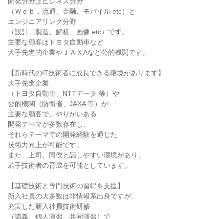
開発分野はビジネス分野

（Ｗｅｂ，流通、金融、モバイル etc）と

エンジニアリング分野

（設計、製造、解析、画像 etc）です。

主要な顧客はトヨタ自動車など

大手先進的企業やＪＡＸAなど公的機関です。

【新時代のIT技術者に成長できる環境があります】

大手先進企業

（トヨタ自動車、NTTデータ 等）や

公的機関（防衛省、JAXA 等）が

主要な顧客で、やりがいある

開発テーマが多数存在し、

それらテーマでの開発経験を通じた

技術力向上が可能です。

また、上司、同僚と話しやすい環境があり、

若手技術者の育成を可能としています。

【基礎技術と専門技術の習得を支援】

新入社員の大多数は非情報系出身ですが、

充実した新入社員技術研修

（講義、個人演習、共同演習）で
