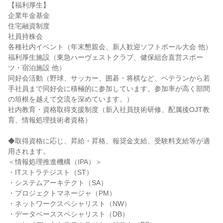
【福利厚生】

企業年金基金

住宅融資制度

社員持株会

各種社内イベント（年末懇親会、新人歓迎ソフトボール大会 他）

福利厚生施設（東急ハーヴェストクラブ、健保組合直営スポー
ツ・宿泊施設 他）

同好会活動（野球、サッカー、囲碁・将棋など、ベテランから若
手社員まで同好会に積極的に参加しています。参加率が高く部間
の垣根を越えて交流を深めています。）

社内教育・資格取得支援制度（新入社員技術研修、配属後OJT教
育、情報処理技術者資格）

◆取得資格に応じ、昇給・昇格、報奨金支給、受験料支給等が適
用されます。

＜情報処理推進機構（IPA）＞

・ITストラテジスト（ST）

・システムアーキテクト（SA）

・プロジェクトマネージャ（PM）

・ネットワークスペシャリスト（NW）

・データベーススペシャリスト（DB）
