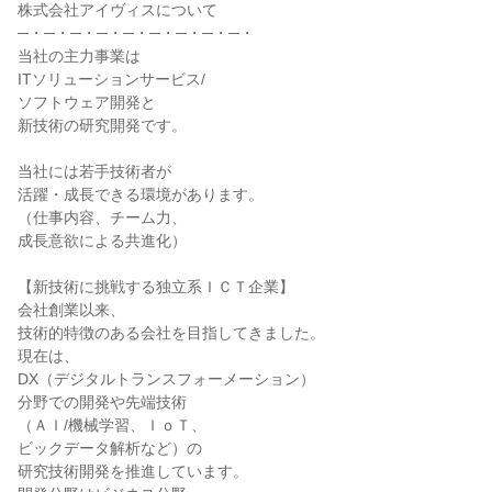
株式会社アイヴィスについて

─・─・─・─・─・─・─・─・─・

当社の主力事業は

ITソリューションサービス/

ソフトウェア開発と

新技術の研究開発です。

当社には若手技術者が

活躍・成長できる環境があります。

（仕事内容、チーム力、

成長意欲による共進化）

【新技術に挑戦する独立系ＩＣＴ企業】

会社創業以来、

技術的特徴のある会社を目指してきました。

現在は、

DX（デジタルトランスフォーメーション）

分野での開発や先端技術

（ＡＩ/機械学習、ＩｏＴ、

ビックデータ解析など）の

研究技術開発を推進しています。
