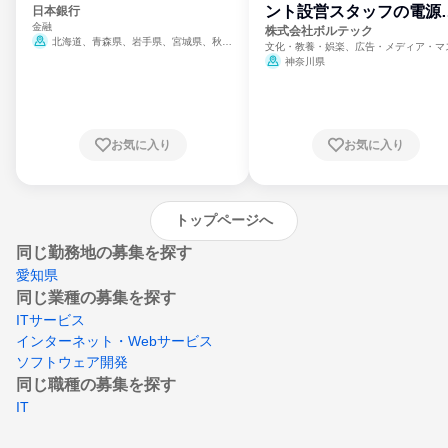
ント設営スタッフの電源
日本銀行
金融
門
株式会社ボルテック
北海道、青森県、岩手県、宮城県、秋田
文化・教養・娯楽、広告・メディア・マ
県、山形県、福島県、茨城県、群馬県、埼玉
ミ、電力・ガス・水道・エネルギー
神奈川県
県、東京都、神奈川県、新潟県、富山県、石
川県、福井県、山梨県、長野県、静岡県、愛
知県、京都府、大阪府、兵庫県、鳥取県、島
根県、岡山県、広島県、山口県、徳島県、香
川県、愛媛県、高知県、福岡県、佐賀県、長
お気に入り
お気に入り
崎県、熊本県、大分県、宮崎県、鹿児島県、
沖縄県
トップページへ
同じ勤務地の募集を探す
愛知県
同じ業種の募集を探す
ITサービス
インターネット・Webサービス
ソフトウェア開発
同じ職種の募集を探す
IT