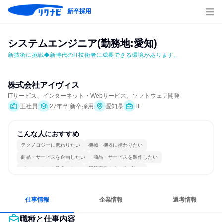
新卒採用
システムエンジニア(勤務地:愛知)
新技術に挑戦◆新時代のIT技術者に成長できる環境があります。
株式会社アイヴィス
ITサービス、インターネット・Webサービス、ソフトウェア開発
正社員
27年卒 新卒採用
愛知県
IT
こんな人におすすめ
テクノロジーに携わりたい
機械・機器に携わりたい
商品・サービスを企画したい
商品・サービスを製作したい
プロジェクトを推進したい
新規事業を立ち上げたい
情熱を持って仕事に取り組む
常に新しいものに挑戦
一つの専門分野を極める
若手が裁量を持てる環境
仕事情報
企業情報
選考情報
職種と仕事内容