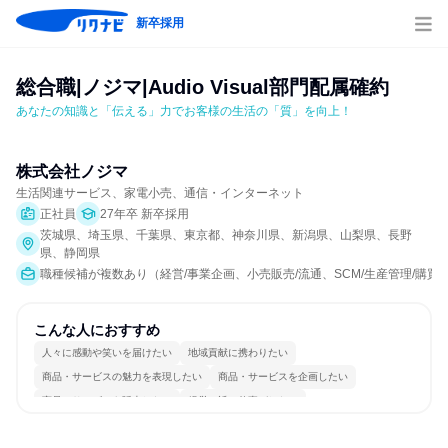
新卒採用
総合職|ノジマ|Audio Visual部門配属確約
あなたの知識と「伝える」力でお客様の生活の「質」を向上！
株式会社ノジマ
生活関連サービス、家電小売、通信・インターネット
正社員
27年卒 新卒採用
茨城県、埼玉県、千葉県、東京都、神奈川県、新潟県、山梨県、長野
県、静岡県
職種候補が複数あり（経営/事業企画、小売販売/流通、SCM/生産管理/購買/
こんな人におすすめ
人々に感動や笑いを届けたい
地域貢献に携わりたい
商品・サービスの魅力を表現したい
商品・サービスを企画したい
商品・サービスを販売したい
経営に近い仕事がしたい
女性が働きやすい環境で働ける
自分の好きな場所で働ける