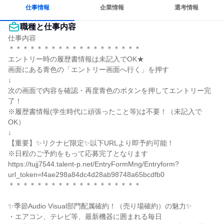
若手が裁量を持てる環境
人とたくさん会話する
仕事情報
企業情報
選考情報
職種と仕事内容
仕事内容

＊＊＊＊＊＊＊＊＊＊＊＊＊＊＊＊＊＊＊

エントリー時の履歴書情報は未記入でOK★

画面にある青色の「エントリー画面へ行く」を押す

↓

次の画面で内容を確認・再度青色のボタンを押してエントリー完
了！

※履歴書情報(学生時代に頑張ったこと等)は不要！（未記入で
OK）

↓

【重要】✨リクナビ限定✨以下URLより即予約可能！

※日程のご予約をもって応募完了となります

https://tujj7544.talent-p.net/EntryFormMng/Entryform?
url_token=f4ae298a84dc4d28ab98748a65bcdfb0

＊＊＊＊＊＊＊＊＊＊＊＊＊＊＊＊＊＊＊

✨季節Audio Visual部門配属確約！（売り場確約）の魅力✨

・エアコン、テレビ等、最新機器に囲まれる毎日
