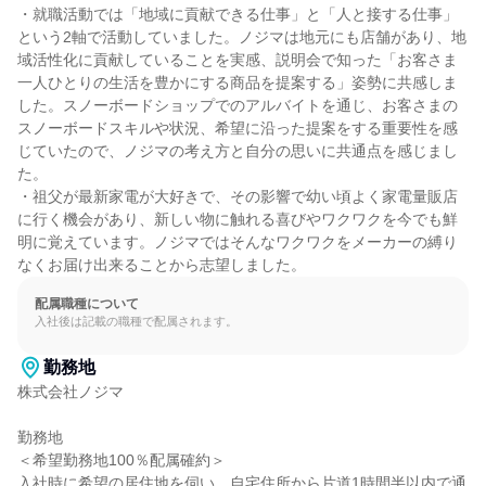
・就職活動では「地域に貢献できる仕事」と「人と接する仕事」
という2軸で活動していました。ノジマは地元にも店舗があり、地
域活性化に貢献していることを実感、説明会で知った「お客さま
一人ひとりの生活を豊かにする商品を提案する」姿勢に共感しま
した。スノーボードショップでのアルバイトを通じ、お客さまの
スノーボードスキルや状況、希望に沿った提案をする重要性を感
じていたので、ノジマの考え方と自分の思いに共通点を感じまし
た。

・祖父が最新家電が大好きで、その影響で幼い頃よく家電量販店
に行く機会があり、新しい物に触れる喜びやワクワクを今でも鮮
明に覚えています。ノジマではそんなワクワクをメーカーの縛り
なくお届け出来ることから志望しました。
配属職種について
入社後は記載の職種で配属されます。
勤務地
株式会社ノジマ

勤務地

＜希望勤務地100％配属確約＞

入社時に希望の居住地を伺い、自宅住所から片道1時間半以内で通