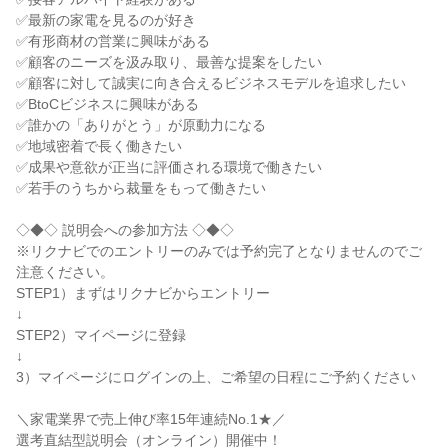
✅最新の家電を見るのが好き

✅有形商材の営業に興味がある

✅顧客のニーズを汲み取り、最善な提案をしたい

✅顧客に対して誠実に向き合えるビジネスモデルを追求したい

✅BtoCビジネスに興味がある

✅誰かの「ありがとう」が原動力になる

✅地域密着で長く働きたい

✅成果や意欲が正当に評価される環境で働きたい

✅若手のうちから裁量をもって働きたい

◇◆◇ 説明会への参加方法 ◇◆◇

※リクナビでのエントリーのみでは予約完了となりませんのでご
注意ください。

STEP1）まずはリクナビからエントリー

↓

STEP2）マイページに登録

↓

3）マイページにログインの上、ご希望の日程にご予約ください

＼家電業界で売上伸び率15年連続No.1★／

選考直結型説明会（オンライン）開催中！
