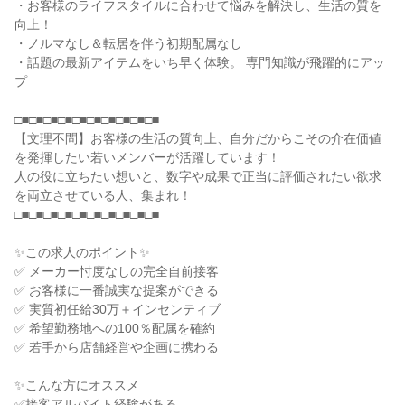
・お客様のライフスタイルに合わせて悩みを解決し、生活の質を
向上！

・ノルマなし＆転居を伴う初期配属なし

・話題の最新アイテムをいち早く体験。 専門知識が飛躍的にアッ
プ

□■□■□■□■□■□■□■□■□■□■

【文理不問】お客様の生活の質向上、自分だからこその介在価値
を発揮したい若いメンバーが活躍しています！

人の役に立ちたい想いと、数字や成果で正当に評価されたい欲求
を両立させている人、集まれ！

□■□■□■□■□■□■□■□■□■□■

✨この求人のポイント✨

✅ メーカー忖度なしの完全自前接客

✅ お客様に一番誠実な提案ができる

✅ 実質初任給30万＋インセンティブ

✅ 希望勤務地への100％配属を確約

✅ 若手から店舗経営や企画に携わる

✨こんな方にオススメ

✅接客アルバイト経験がある
