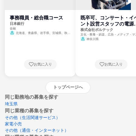
事務職員・総合職コース
既卒可、コンサート・イ
ント設営スタッフの電源
日本銀行
金融
門
株式会社ボルテック
北海道、青森県、岩手県、宮城県、秋田
文化・教養・娯楽、広告・メディア・マ
県、山形県、福島県、茨城県、群馬県、埼玉
ミ、電力・ガス・水道・エネルギー
神奈川県
県、東京都、神奈川県、新潟県、富山県、石
川県、福井県、山梨県、長野県、静岡県、愛
知県、京都府、大阪府、兵庫県、鳥取県、島
根県、岡山県、広島県、山口県、徳島県、香
川県、愛媛県、高知県、福岡県、佐賀県、長
お気に入り
お気に入り
崎県、熊本県、大分県、宮崎県、鹿児島県、
沖縄県
トップページへ
同じ勤務地の募集を探す
埼玉県
同じ業種の募集を探す
その他（生活関連サービス）
家電小売
その他（通信・インターネット）