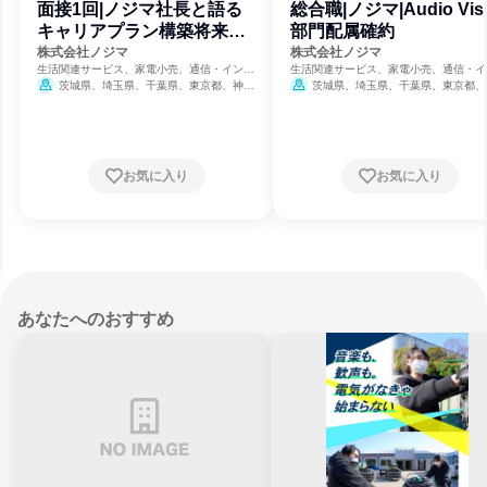
面接1回|ノジマ社長と語る
総合職|ノジマ|Audio Visu
キャリアプラン構築将来設
部門配属確約
計セミナー
株式会社ノジマ
株式会社ノジマ
生活関連サービス、家電小売、通信・インタ
生活関連サービス、家電小売、通信・イ
ーネット
ーネット
茨城県、埼玉県、千葉県、東京都、神奈
茨城県、埼玉県、千葉県、東京都、
川県、新潟県、山梨県、長野県、静岡県
川県、新潟県、山梨県、長野県、静岡県
8月31日締切
8月31日締切
お気に入り
お気に入り
あなたへのおすすめ