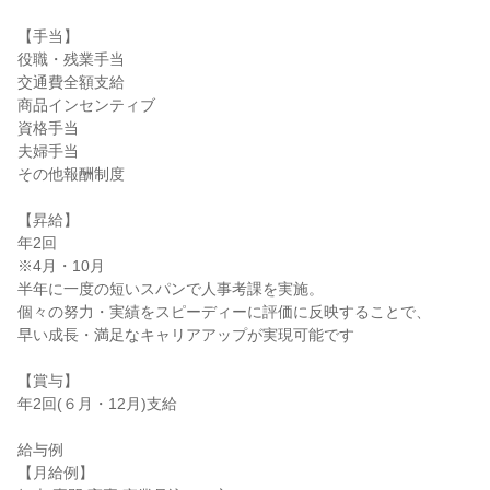
【手当】

役職・残業手当

交通費全額支給

商品インセンティブ

資格手当

夫婦手当

その他報酬制度

【昇給】

年2回

※4月・10月

半年に一度の短いスパンで人事考課を実施。

個々の努力・実績をスピーディーに評価に反映することで、

早い成長・満足なキャリアアップが実現可能です

【賞与】

年2回(６月・12月)支給

給与例

【月給例】
