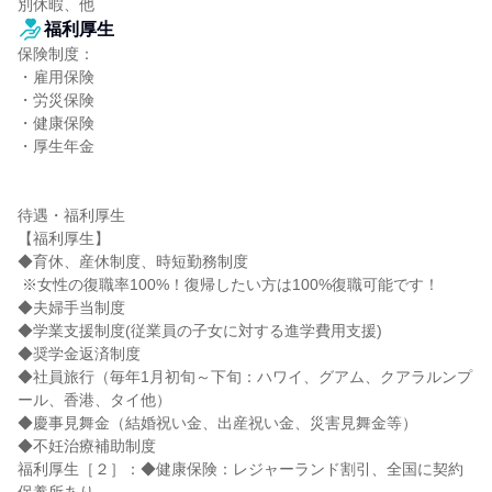
別休暇、他
福利厚生
保険制度：

・雇用保険

・労災保険

・健康保険

・厚生年金

待遇・福利厚生

【福利厚生】

◆育休、産休制度、時短勤務制度

 ※女性の復職率100%！復帰したい方は100%復職可能です！

◆夫婦手当制度

◆学業支援制度(従業員の子女に対する進学費用支援)

◆奨学金返済制度

◆社員旅行（毎年1月初旬～下旬：ハワイ、グアム、クアラルンプ
ール、香港、タイ他）

◆慶事見舞金（結婚祝い金、出産祝い金、災害見舞金等）

◆不妊治療補助制度

福利厚生［２］：◆健康保険：レジャーランド割引、全国に契約