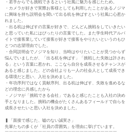
・若手からでも挑戦できるという社風に魅力を感じたため。

・カメラが好きで実際お客様としても利用したことがあるノジマ
に興味を持ち説明会を聞いて出る杭を伸ばすという社風に心惹か
れました。

・出る杭は伸ばすの言葉が好きで、どんどん挑戦をしていきたい
と思っていた私にはぴったりの言葉でした。また学生時代アルバ
イトで接客業していて接客が好きで接客をやりたいというのもひ
とつの志望理由でした。

・合同説明会でノジマを知り、当時はやりたいことが見つからず
悩んでいましたが、「出る杭を伸ばす」「挑戦した失敗は許され
る」という言葉に惹かれ、ここなら自分を成長させるチャンスが
あると感じました。どの会社よりも一人の社会人として成長でき
る環境だと思い、入社を決めました。

・年功序列ではなく貢献序列、出る杭は伸ばす、失敗を進めるな
どの理念に共感したから

・ノジマが「挑戦できる会社」であると感じたことも入社の決め
手となりました。挑戦の機会がたくさんあるフィールドで自らを
成長させたいと思い入社を決めました。

▍「面接で感じた、嘘のない誠実さ」

先輩たちの多くが「社員の雰囲気」を理由に挙げています。

￣￣￣￣￣￣￣￣￣￣￣￣￣￣￣￣￣￣￣￣￣￣￣￣￣￣￣
