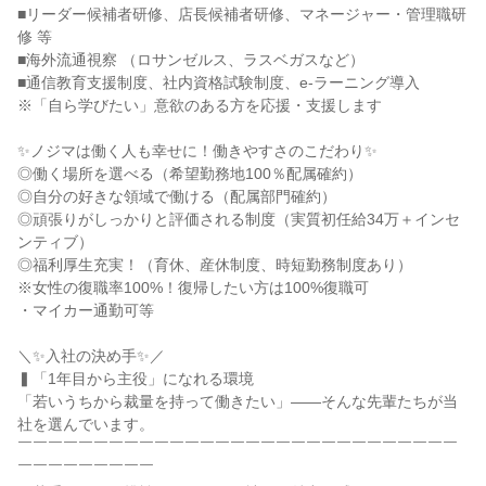
■リーダー候補者研修、店長候補者研修、マネージャー・管理職研
修 等

■海外流通視察 （ロサンゼルス、ラスベガスなど）

■通信教育支援制度、社内資格試験制度、e-ラーニング導入

※「自ら学びたい」意欲のある方を応援・支援します

✨ノジマは働く人も幸せに！働きやすさのこだわり✨

◎働く場所を選べる（希望勤務地100％配属確約）

◎自分の好きな領域で働ける（配属部門確約）

◎頑張りがしっかりと評価される制度（実質初任給34万＋インセ
ンティブ）

◎福利厚生充実！（育休、産休制度、時短勤務制度あり）

※女性の復職率100%！復帰したい方は100%復職可

・マイカー通勤可等

＼✨入社の決め手✨／

▍「1年目から主役」になれる環境

「若いうちから裁量を持って働きたい」——そんな先輩たちが当
社を選んでいます。

￣￣￣￣￣￣￣￣￣￣￣￣￣￣￣￣￣￣￣￣￣￣￣￣￣￣￣￣￣
￣￣￣￣￣￣￣￣￣
