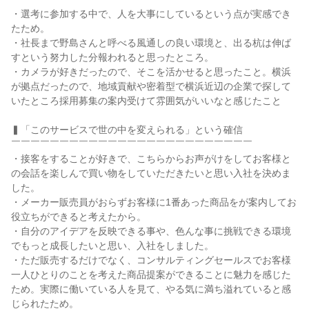
・選考に参加する中で、人を大事にしているという点が実感でき
たため。

・社長まで野島さんと呼べる風通しの良い環境と、出る杭は伸ば
すという努力した分報われると思ったところ。

・カメラが好きだったので、そこを活かせると思ったこと。横浜
が拠点だったので、地域貢献や密着型で横浜近辺の企業で探して
いたところ採用募集の案内受けて雰囲気がいいなと感じたこと

▍「このサービスで世の中を変えられる」という確信

￣￣￣￣￣￣￣￣￣￣￣￣￣￣￣￣￣￣￣￣￣￣￣￣￣

・接客をすることが好きで、こちらからお声がけをしてお客様と
の会話を楽しんで買い物をしていただきたいと思い入社を決めま
した。

・メーカー販売員がおらずお客様に1番あった商品をが案内してお
役立ちができると考えたから。

・自分のアイデアを反映できる事や、色んな事に挑戦できる環境
でもっと成長したいと思い、入社をしました。

・ただ販売するだけでなく、コンサルティングセールスでお客様
一人ひとりのことを考えた商品提案ができることに魅力を感じた
ため。実際に働いている人を見て、やる気に満ち溢れていると感
じられたため。
