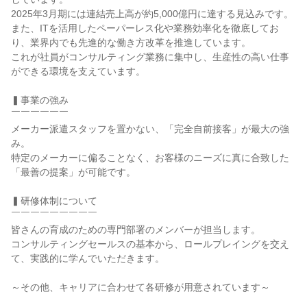
2025年3月期には連結売上高が約5,000億円に達する見込みです。

また、ITを活用したペーパーレス化や業務効率化を徹底してお
り、業界内でも先進的な働き方改革を推進しています。

これが社員がコンサルティング業務に集中し、生産性の高い仕事
ができる環境を支えています。

▍事業の強み

￣￣￣￣￣￣

メーカー派遣スタッフを置かない、「完全自前接客」が最大の強
み。

特定のメーカーに偏ることなく、お客様のニーズに真に合致した
「最善の提案」が可能です。

▍研修体制について

￣￣￣￣￣￣￣￣￣

皆さんの育成のための専門部署のメンバーが担当します。

コンサルティングセールスの基本から、ロールプレイングを交え
て、実践的に学んでいただきます。

～その他、キャリアに合わせて各研修が用意されています～
