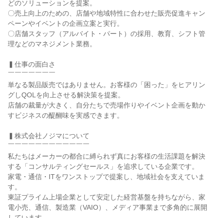
どのソリューションを提案。

〇売上向上のための、店舗や地域特性に合わせた販売促進キャン
ペーンやイベントの企画立案と実行。

〇店舗スタッフ（アルバイト・パート）の採用、教育、シフト管
理などのマネジメント業務。

▍仕事の面白さ

￣￣￣￣￣￣￣

単なる製品販売ではありません。お客様の「困った」をヒアリン
グしQOLを向上させる解決策を提案。

店舗の裁量が大きく、自分たちで売場作りやイベント企画を動か
すビジネスの醍醐味を実感できます。

▍株式会社ノジマについて

￣￣￣￣￣￣￣￣￣￣￣￣

私たちはメーカーの都合に縛られず真にお客様の生活課題を解決
する「コンサルティングセールス」を追求している企業です。

家電・通信・ITをワンストップで提案し、地域社会を支えていま
す。

東証プライム上場企業として安定した経営基盤を持ちながら、家
電小売、通信、製造業（VAIO）、メディア事業まで多角的に展開
しています。
