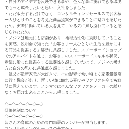
・自分のアイデアを反映できる事や、色んな事に挑戦できる環境
でもっと成長したいと思い、入社をしました。

・ただ販売するだけでなく、コンサルティングセールスでお客様
一人ひとりのことを考えた商品提案ができることに魅力を感じた
ため。実際に働いている人を見て、やる気に満ち溢れていると感
じられたため。

・ノジマは地元にも店舗があり、地域活性化に貢献していること
を実感、説明会で知った「お客さま一人ひとりの生活を豊かにす
る商品を提案する」姿勢に共感しました。スノーボードショップ
でのアルバイトを通じ、お客さまのスノーボードスキルや状況、
希望に沿った提案をする重要性を感じていたので、ノジマの考え
方と自分の思いに共通点を感じました。

・祖父が最新家電が大好きで、その影響で幼い頃よく家電量販店
に行く機会があり、新しい物に触れる喜びやワクワクを今でも鮮
明に覚えています。ノジマではそんなワクワクをメーカーの縛り
なくお届け出来ることから志望しました。

◇─◇─◇─◇─◇─◇

研修体制について

◇─◇─◇─◇─◇─◇

皆さんの育成のための専門部署のメンバーが担当します。

コンサルティングセールスの基本から、
