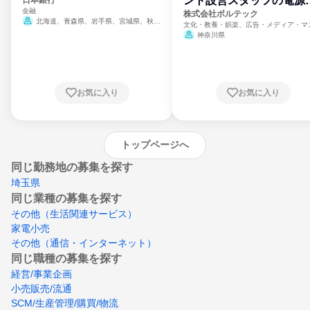
ント設営スタッフの電源
金融
門
株式会社ボルテック
北海道、青森県、岩手県、宮城県、秋田
文化・教養・娯楽、広告・メディア・マ
県、山形県、福島県、茨城県、群馬県、埼玉
ミ、電力・ガス・水道・エネルギー
神奈川県
県、東京都、神奈川県、新潟県、富山県、石
川県、福井県、山梨県、長野県、静岡県、愛
知県、京都府、大阪府、兵庫県、鳥取県、島
根県、岡山県、広島県、山口県、徳島県、香
川県、愛媛県、高知県、福岡県、佐賀県、長
お気に入り
お気に入り
崎県、熊本県、大分県、宮崎県、鹿児島県、
沖縄県
トップページへ
同じ勤務地の募集を探す
埼玉県
同じ業種の募集を探す
その他（生活関連サービス）
家電小売
その他（通信・インターネット）
同じ職種の募集を探す
経営/事業企画
小売販売/流通
SCM/生産管理/購買/物流