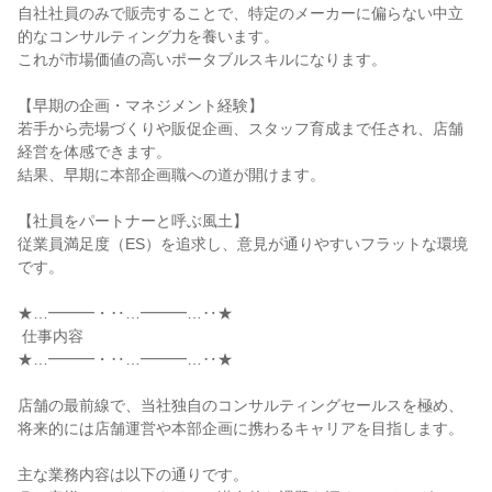
自社社員のみで販売することで、特定のメーカーに偏らない中立
的なコンサルティング力を養います。

これが市場価値の高いポータブルスキルになります。

【早期の企画・マネジメント経験】

若手から売場づくりや販促企画、スタッフ育成まで任され、店舗
経営を体感できます。

結果、早期に本部企画職への道が開けます。

【社員をパートナーと呼ぶ風土】

従業員満足度（ES）を追求し、意見が通りやすいフラットな環境
です。

★…━━━・‥…━━━…‥★

 仕事内容

★…━━━・‥…━━━…‥★

店舗の最前線で、当社独自のコンサルティングセールスを極め、
将来的には店舗運営や本部企画に携わるキャリアを目指します。

主な業務内容は以下の通りです。
