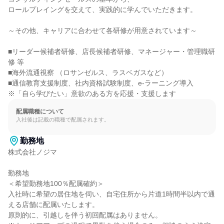
ロールプレイングを交えて、実践的に学んでいただきます。

～その他、キャリアに合わせて各研修が用意されています～

■リーダー候補者研修、店長候補者研修、マネージャー・管理職研
修 等

■海外流通視察 （ロサンゼルス、ラスベガスなど）

■通信教育支援制度、社内資格試験制度、e-ラーニング導入

※「自ら学びたい」意欲のある方を応援・支援します
配属職種について
入社後は記載の職種で配属されます。
勤務地
株式会社ノジマ

勤務地

＜希望勤務地100％配属確約＞

入社時に希望の居住地を伺い、自宅住所から片道1時間半以内で通
える店舗に配属いたします。

原則的に、引越しを伴う初回配属はありません。
