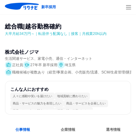
新卒採用
総合職|越谷勤務確約
大卒月給34万円～｜転居伴う配属なし｜接客｜月残業20h以内
株式会社ノジマ
生活関連サービス、家電小売、通信・インターネット
正社員
27年卒 新卒採用
埼玉県
職種候補が複数あり（経営/事業企画、小売販売/流通、SCM/生産管理/購買/
こんな人におすすめ
人々に感動や笑いを届けたい
地域貢献に携わりたい
商品・サービスの魅力を表現したい
商品・サービスを企画したい
商品・サービスを販売したい
経営に近い仕事がしたい
女性が働きやすい環境で働ける
自分の好きな場所で働ける
若手が裁量を持てる環境
人とたくさん会話する
仕事情報
企業情報
選考情報