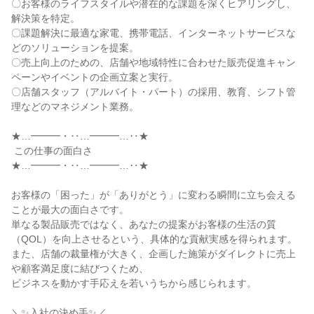
〇お客様のライフスタイルや潜在的な課題を深くヒアリングし、
解決策を特定。

〇課題解決に最適な家電、携帯電話、インターネットサービスな
どのソリューションを提案。

〇売上向上のための、店舗や地域特性に合わせた販売促進キャン
ペーンやイベントの企画立案と実行。

〇店舗スタッフ（アルバイト・パート）の採用、教育、シフト管
理などのマネジメント業務。

★…━━━・‥…━━━…‥★

 この仕事の面白さ

★…━━━・‥…━━━…‥★

お客様の「困った」が「ありがとう」に変わる瞬間に立ち会える
ことが最大の面白さです。

単なる製品販売ではなく、あなたの提案がお客様の生活の質
（QOL）を向上させるという、具体的な貢献実感を得られます。

また、店舗の裁量権が大きく、企画した施策がダイレクトに売上
や顧客満足度に結びつくため、

ビジネスを動かす手応えを若いうちから感じられます。

＼✨入社の決め手✨／
