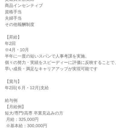
商品インセンティブ

資格手当

夫婦手当

その他報酬制度

【昇給】

年2回

※4月・10月

半年に一度の短いスパンで人事考課を実施。

個々の努力・実績をスピーディーに評価に反映することで、

早い成長・満足なキャリアアップが実現可能です

【賞与】

年2回(６月・12月)支給

給与例

【月給例】

短大/専門/高専 卒業見込みの方

 月給：325,000円

 ※基本給：300,000円
