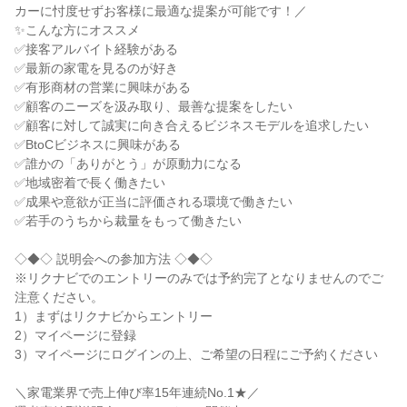
カーに忖度せずお客様に最適な提案が可能です！／

✨こんな方にオススメ

✅接客アルバイト経験がある

✅最新の家電を見るのが好き

✅有形商材の営業に興味がある

✅顧客のニーズを汲み取り、最善な提案をしたい

✅顧客に対して誠実に向き合えるビジネスモデルを追求したい

✅BtoCビジネスに興味がある

✅誰かの「ありがとう」が原動力になる

✅地域密着で長く働きたい

✅成果や意欲が正当に評価される環境で働きたい

✅若手のうちから裁量をもって働きたい

◇◆◇ 説明会への参加方法 ◇◆◇

※リクナビでのエントリーのみでは予約完了となりませんのでご
注意ください。

1）まずはリクナビからエントリー

2）マイページに登録

3）マイページにログインの上、ご希望の日程にご予約ください

＼家電業界で売上伸び率15年連続No.1★／
