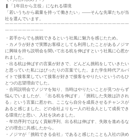
▍「1年目から主役」になれる環境

「若いうちから裁量を持って働きたい」——そんな先輩たちが当
社を選んでいます。

￣￣￣￣￣￣￣￣￣￣￣￣￣￣￣￣￣￣￣￣￣￣￣￣￣￣￣￣￣
￣￣￣￣￣￣￣￣￣

・若手からでも挑戦できるという社風に魅力を感じたため。

・カメラが好きで実際お客様としても利用したことがあるノジマ
に興味を持ち説明会を聞いて出る杭を伸ばすという社風に心惹か
れました。

・出る杭は伸ばすの言葉が好きで、どんどん挑戦をしていきたい
と思っていた私にはぴったりの言葉でした。また学生時代アルバ
イトで接客業していて接客が好きで接客をやりたいというのもひ
とつの志望理由でした。

・合同説明会でノジマを知り、当時はやりたいことが見つからず
悩んでいましたが、「出る杭を伸ばす」「挑戦した失敗は許され
る」という言葉に惹かれ、ここなら自分を成長させるチャンスが
あると感じました。どの会社よりも一人の社会人として成長でき
る環境だと思い、入社を決めました。

・年功序列ではなく貢献序列、出る杭は伸ばす、失敗を進めるな
どの理念に共感したから。

・ノジマが「挑戦できる会社」であると感じたことも入社の決め