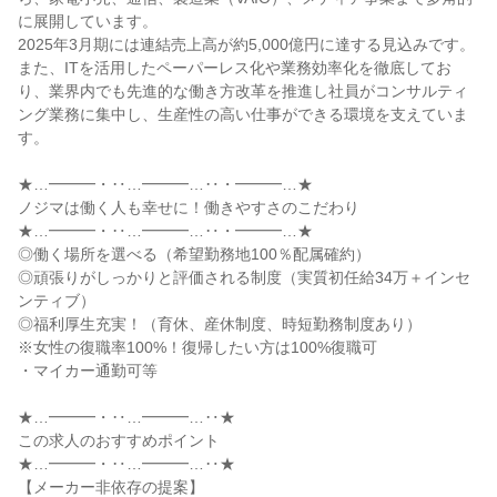
に展開しています。

2025年3月期には連結売上高が約5,000億円に達する見込みです。

また、ITを活用したペーパーレス化や業務効率化を徹底してお
り、業界内でも先進的な働き方改革を推進し社員がコンサルティ
ング業務に集中し、生産性の高い仕事ができる環境を支えていま
す。

★…━━━・‥…━━━…‥・━━━…★

ノジマは働く人も幸せに！働きやすさのこだわり

★…━━━・‥…━━━…‥・━━━…★

◎働く場所を選べる（希望勤務地100％配属確約）

◎頑張りがしっかりと評価される制度（実質初任給34万＋インセ
ンティブ）

◎福利厚生充実！（育休、産休制度、時短勤務制度あり）

※女性の復職率100%！復帰したい方は100%復職可

・マイカー通勤可等

★…━━━・‥…━━━…‥★

この求人のおすすめポイント

★…━━━・‥…━━━…‥★

【メーカー非依存の提案】
