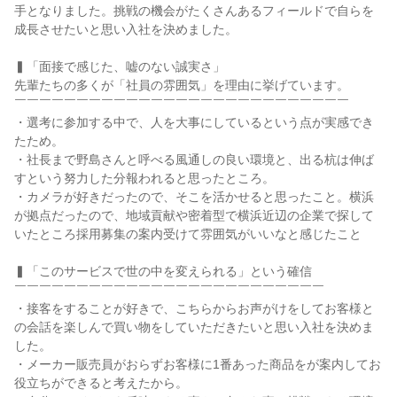
手となりました。挑戦の機会がたくさんあるフィールドで自らを
成長させたいと思い入社を決めました。

▍「面接で感じた、嘘のない誠実さ」

先輩たちの多くが「社員の雰囲気」を理由に挙げています。

￣￣￣￣￣￣￣￣￣￣￣￣￣￣￣￣￣￣￣￣￣￣￣￣￣￣￣

・選考に参加する中で、人を大事にしているという点が実感でき
たため。

・社長まで野島さんと呼べる風通しの良い環境と、出る杭は伸ば
すという努力した分報われると思ったところ。

・カメラが好きだったので、そこを活かせると思ったこと。横浜
が拠点だったので、地域貢献や密着型で横浜近辺の企業で探して
いたところ採用募集の案内受けて雰囲気がいいなと感じたこと

▍「このサービスで世の中を変えられる」という確信

￣￣￣￣￣￣￣￣￣￣￣￣￣￣￣￣￣￣￣￣￣￣￣￣￣

・接客をすることが好きで、こちらからお声がけをしてお客様と
の会話を楽しんで買い物をしていただきたいと思い入社を決めま
した。

・メーカー販売員がおらずお客様に1番あった商品をが案内してお
役立ちができると考えたから。
