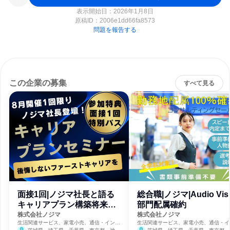
表示開始日：2026年1月8日
原稿ID：
2006e1dd66fa8573
問題を報告する
この企業の募集
すべて見る
面接1回|ノジマ社長と語る
総合職|ノジマ|Audio Visu
キャリアプラン構築将来設
部門配属確約
計セミナー
株式会社ノジマ
株式会社ノジマ
生活関連サービス、家電小売、通信・インタ
生活関連サービス、家電小売、通信・イ
ーネット
ーネット