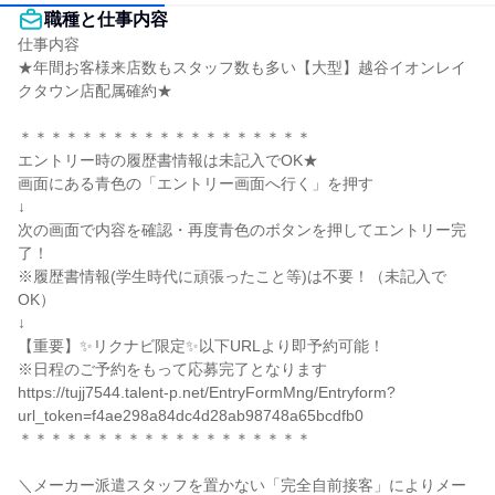
職種と仕事内容
仕事内容

★年間お客様来店数もスタッフ数も多い【大型】越谷イオンレイ
クタウン店配属確約★

＊＊＊＊＊＊＊＊＊＊＊＊＊＊＊＊＊＊＊

エントリー時の履歴書情報は未記入でOK★

画面にある青色の「エントリー画面へ行く」を押す

↓

次の画面で内容を確認・再度青色のボタンを押してエントリー完
了！

※履歴書情報(学生時代に頑張ったこと等)は不要！（未記入で
OK）

↓

【重要】✨リクナビ限定✨以下URLより即予約可能！

※日程のご予約をもって応募完了となります

https://tujj7544.talent-p.net/EntryFormMng/Entryform?
url_token=f4ae298a84dc4d28ab98748a65bcdfb0

＊＊＊＊＊＊＊＊＊＊＊＊＊＊＊＊＊＊＊

＼メーカー派遣スタッフを置かない「完全自前接客」によりメー