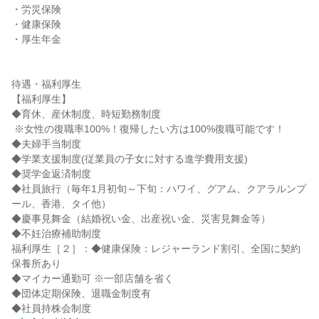
・労災保険

・健康保険

・厚生年金

待遇・福利厚生

【福利厚生】

◆育休、産休制度、時短勤務制度

 ※女性の復職率100%！復帰したい方は100%復職可能です！

◆夫婦手当制度

◆学業支援制度(従業員の子女に対する進学費用支援)

◆奨学金返済制度

◆社員旅行（毎年1月初旬～下旬：ハワイ、グアム、クアラルンプ
ール、香港、タイ他）

◆慶事見舞金（結婚祝い金、出産祝い金、災害見舞金等）

◆不妊治療補助制度

福利厚生［２］：◆健康保険：レジャーランド割引、全国に契約
保養所あり

◆マイカー通勤可 ※一部店舗を省く

◆団体定期保険、退職金制度有

◆社員持株会制度