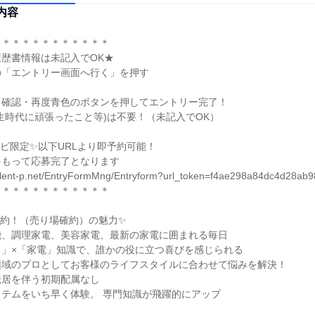
内容
＊＊＊＊＊＊＊＊＊＊＊

歴書情報は未記入でOK★

「エントリー画面へ行く」を押す

確認・再度青色のボタンを押してエントリー完了！

生時代に頑張ったこと等)は不要！（未記入でOK）

ビ限定✨以下URLより即予約可能！

もって応募完了となります

.talent-p.net/EntryFormMng/Entryform?url_token=f4ae298a84dc4d28ab
＊＊＊＊＊＊＊＊＊＊＊

約！（売り場確約）の魅力✨

、調理家電、美容家電、最新の家電に囲まれる毎日

」×「家電」知識で、誰かの役に立つ喜びを感じられる

域のプロとしてお客様のライフスタイルに合わせて悩みを解決！

居を伴う初期配属なし

テムをいち早く体験。 専門知識が飛躍的にアップ
