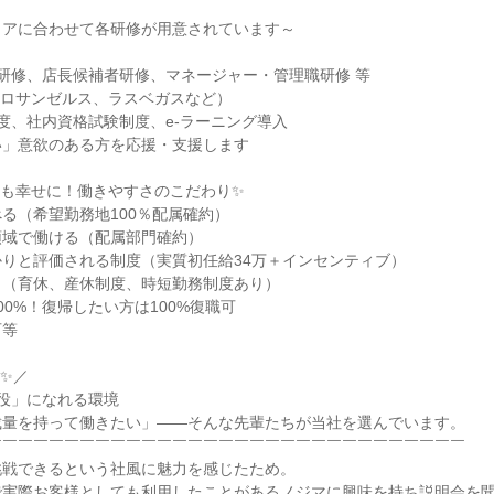
アに合わせて各研修が用意されています～

研修、店長候補者研修、マネージャー・管理職研修 等

（ロサンゼルス、ラスベガスなど）

度、社内資格試験制度、e-ラーニング導入

」意欲のある方を応援・支援します

も幸せに！働きやすさのこだわり✨

る（希望勤務地100％配属確約）

域で働ける（配属部門確約）

りと評価される制度（実質初任給34万＋インセンティブ）

（育休、産休制度、時短勤務制度あり）

0%！復帰したい方は100%復職可

等

✨／

役」になれる環境

量を持って働きたい」——そんな先輩たちが当社を選んでいます。

￣￣￣￣￣￣￣￣￣￣￣￣￣￣￣￣￣￣￣￣￣￣￣￣￣￣￣￣￣￣

戦できるという社風に魅力を感じたため。

で実際お客様としても利用したことがあるノジマに興味を持ち説明会を