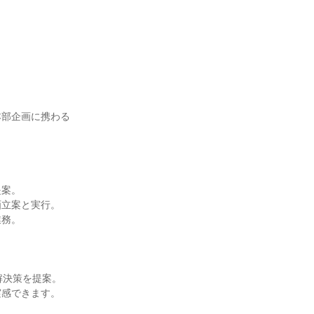
本部企画に携わる
案。

立案と実行。

務。

決策を提案。

感できます。
