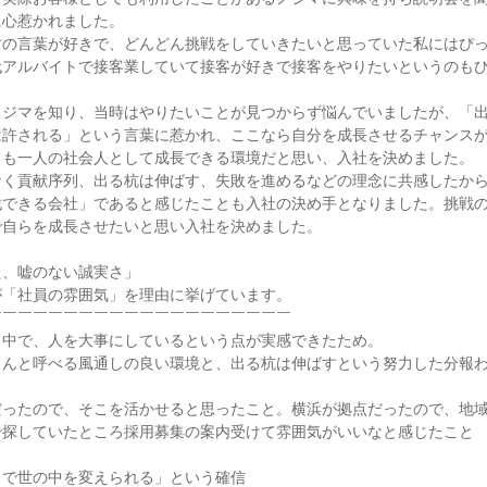
心惹かれました。

すの言葉が好きで、どんどん挑戦をしていきたいと思っていた私にはぴ
代アルバイトで接客業していて接客が好きで接客をやりたいというのも
ノジマを知り、当時はやりたいことが見つからず悩んでいましたが、「
は許される」という言葉に惹かれ、ここなら自分を成長させるチャンス
も一人の社会人として成長できる環境だと思い、入社を決めました。

く貢献序列、出る杭は伸ばす、失敗を進めるなどの理念に共感したから
戦できる会社」であると感じたことも入社の決め手となりました。挑戦
自らを成長させたいと思い入社を決めました。

、嘘のない誠実さ」

「社員の雰囲気」を理由に挙げています。

￣￣￣￣￣￣￣￣￣￣￣￣￣￣￣￣￣￣￣

中で、人を大事にしているという点が実感できたため。

さんと呼べる風通しの良い環境と、出る杭は伸ばすという努力した分報
だったので、そこを活かせると思ったこと。横浜が拠点だったので、地
探していたところ採用募集の案内受けて雰囲気がいいなと感じたこと

で世の中を変えられる」という確信
