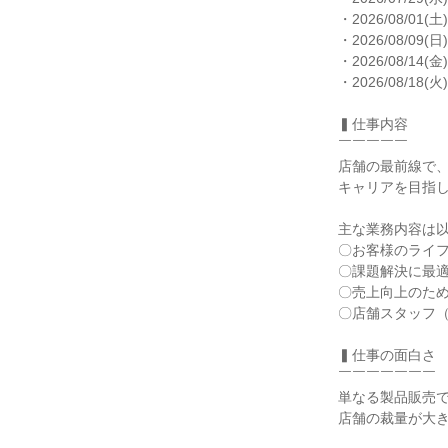
・2026/08/01(土)
・2026/08/09(日)
・2026/08/14(金)
・2026/08/18(火)
▍仕事内容

￣￣￣￣￣

店舗の最前線で
キャリアを目指し
主な業務内容は以
〇お客様のライフ
〇課題解決に最適
〇売上向上のため
〇店舗スタッフ（
▍仕事の面白さ

￣￣￣￣￣￣￣

単なる製品販売で
店舗の裁量が大き