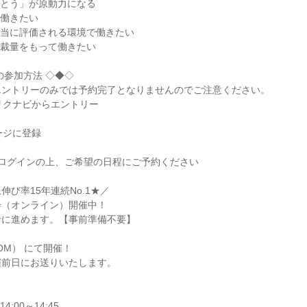
とう」が原動力になる

働きたい

当に評価される環境で働きたい

裁量をもって働きたい

参加方法 ◇◆◇

ントリーのみでは予約完了となりませんのでご注意ください。

リクナビからエントリー

ージに登録

ログインの上、ご希望の日程にご予約ください

び率15年連続No.1★／

（オンライン）開催中！

に進めます。【事前準備不要】

M） にて開催！

催前日にお送りいたします。

14:00～14:45
