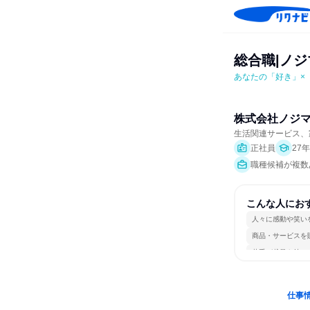
総合職|ノジ
あなたの「好き」×
株式会社ノジ
生活関連サービス、
正社員
27
職種候補が複数あ
こんな人にお
人々に感動や笑い
商品・サービスを
若手が裁量を持て
仕事