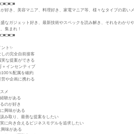
□■□■□■

客が好き、美容マニア、料理好き、家電マニア等、様々なタイプの若い
旺盛なガジェット好き、最新技術やスペックを読み解き、それをわかり
、集まれ！

□■□■□■

ント✨

なしの完全自前接客

誠実な提案ができる

万＋インセンティブ

100％配属を確約

経営や企画に携わる

スメ

経験がある

るのが好き

に興味がある

汲み取り、最善な提案をしたい

実に向き合えるビジネスモデルを追求したい

に興味がある
