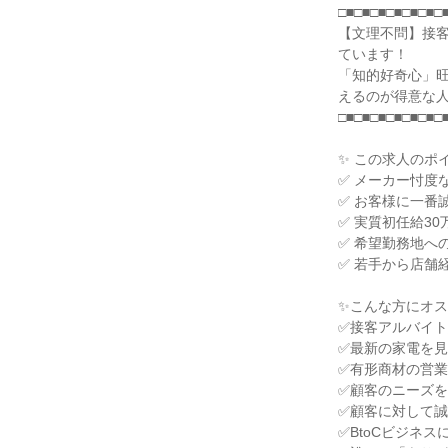
□■□■□■□■□■□■□■
【文理不問】接
ています！

「知的好奇心」
えるのが得意な人
□■□■□■□■□■□■□■
✨ この求人のポイ
✅ メーカー忖度
✅ お客様に一番
✅ 実質初任給30
✅ 希望勤務地への
✅ 若手から店舗
✨こんな方にオス
✅接客アルバイト
✅最新の家電を見
✅有形商材の営業
✅顧客のニーズを
✅顧客に対して誠
✅BtoCビジネス