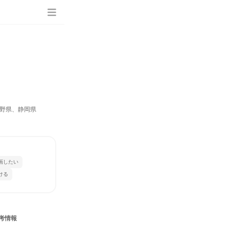
野県、静岡県
画したい
ける
考情報