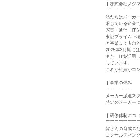
▍株式会社ノジマ
￣￣￣￣￣￣￣￣
私たちはメーカ
求している企業で
家電・通信・IT
東証プライム上場
ア事業まで多角的
2025年3月期に
また、ITを活用
しています。

これが社員がコン
▍事業の強み

￣￣￣￣￣￣

メーカー派遣スタ
特定のメーカーに
▍研修体制につい
￣￣￣￣￣￣￣￣
皆さんの育成のた
コンサルティング