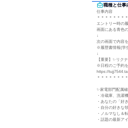
職種と仕事
仕事内容

＊＊＊＊＊＊＊＊
エントリー時の履
画面にある青色の
↓

次の画面で内容を
※履歴書情報(学
↓

【重要】✨リクナ
※日程のご予約を
https://tujj7544
＊＊＊＊＊＊＊＊
✨家電部門配属確
・冷蔵庫、洗濯機
・あなたの「好き
・自分の好きな領
・ノルマなし＆転
・話題の最新アイ