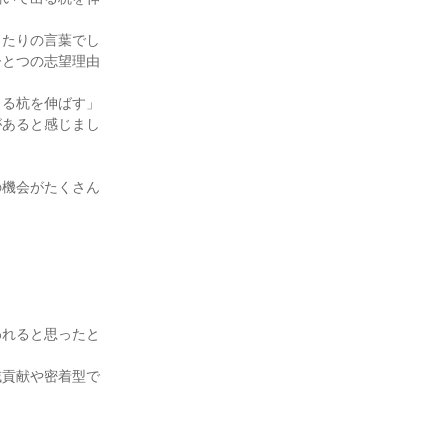
ったりの言葉でし
ひとつの志望理由
出る杭を伸ばす」
があると感じまし


の機会がたくさん
われると思ったと
域貢献や密着型で