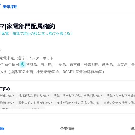
新卒採用
マ|家電部門配属確約
「家電」知識で誰かの役に立つ喜びを感じる！
マ
家電小売、通信・インターネット
年卒 新卒採用
茨城県、埼玉県、千葉県、東京都、神奈川県、新潟県、山梨県、長
り（経営/事業企画、小売販売/流通、SCM/生産管理/購買/物流）
すすめ
を届けたい
地域貢献に携わりたい
商品・サービスの魅力を表現したい
商品・サービスを企
販売したい
経営に近い仕事がしたい
女性が働きやすい環境で働ける
自分の好きな場所で働
る環境
人とたくさん会話する
情報
企業情報
選