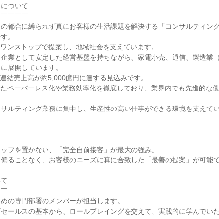
について

￣￣￣￣

ーの都合に縛られず真にお客様の生活課題を解決する「コンサルティン
す。

をワンストップで提案し、地域社会を支えています。

企業として安定した経営基盤を持ちながら、家電小売、通信、製造業（V
に展開しています。

は連結売上高が約5,000億円に達する見込みです。

したペーパーレス化や業務効率化を徹底しており、業界内でも先進的な
サルティング業務に集中し、生産性の高い仕事ができる環境を支えてい
ッフを置かない、「完全自前接客」が最大の強み。

偏ることなく、お客様のニーズに真に合致した「最善の提案」が可能で
て

￣

めの専門部署のメンバーが担当します。

セールスの基本から、ロールプレイングを交えて、実践的に学んでいた