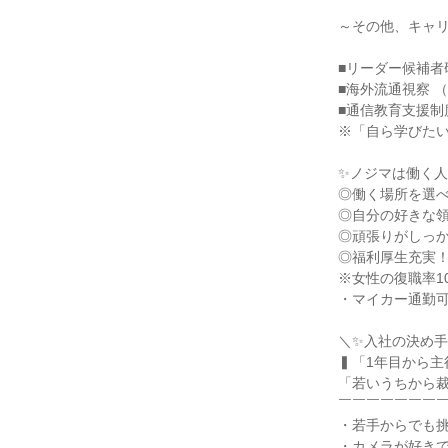
～その他、キャリ
■リーダー候補者
■海外流通視察 
■通信教育支援制
※「自ら学びたい
✨ノジマは働く人
◎働く場所を選べ
◎自分の好きな領
◎頑張りがしっか
◎福利厚生充実！
※女性の復職率10
・マイカー通勤可
＼✨入社の決め手
▍「1年目から主
「若いうちから裁
￣￣￣￣￣￣￣￣
・若手からでも挑
・カメラが好き