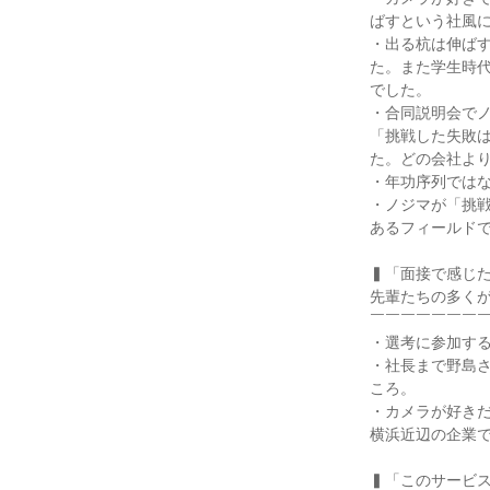
ばすという社風に
・出る杭は伸ば
た。また学生時
でした。

・合同説明会で
「挑戦した失敗
た。どの会社より
・年功序列ではな
・ノジマが「挑
あるフィールドで
▍「面接で感じた
先輩たちの多くが
￣￣￣￣￣￣￣￣
・選考に参加する
・社長まで野島
ころ。

・カメラが好き
横浜近辺の企業で
▍「このサービス