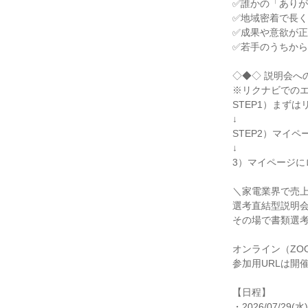
✅誰かの「ありが
✅地域密着で長く
✅成果や意欲が正
✅若手のうちから
◇◆◇ 説明会への
※リクナビでのエ
STEP1）まずは
↓

STEP2）マイペ
↓

3）マイページに
＼家電業界で売上伸
選考直結型説明会
その場で書類選考
オンライン（ZOO
参加用URLは開
【日程】

・2026/07/29(水)