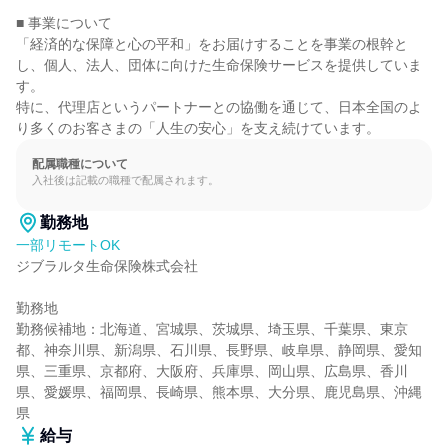
■ 事業について

「経済的な保障と心の平和」をお届けすることを事業の根幹と
し、個人、法人、団体に向けた生命保険サービスを提供していま
す。

特に、代理店というパートナーとの協働を通じて、日本全国のよ
り多くのお客さまの「人生の安心」を支え続けています。
配属職種について
入社後は記載の職種で配属されます。
勤務地
一部リモートOK
ジブラルタ生命保険株式会社

勤務地

勤務候補地：北海道、宮城県、茨城県、埼玉県、千葉県、東京
都、神奈川県、新潟県、石川県、長野県、岐阜県、静岡県、愛知
県、三重県、京都府、大阪府、兵庫県、岡山県、広島県、香川
県、愛媛県、福岡県、長崎県、熊本県、大分県、鹿児島県、沖縄
県
給与