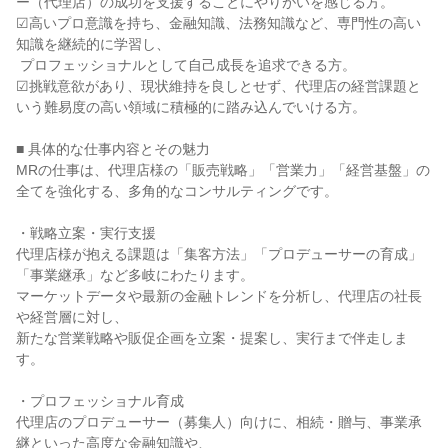
ー（代理店）の成功を支援することにやりがいを感じる方。

☑高いプロ意識を持ち、金融知識、法務知識など、専門性の高い
知識を継続的に学習し、

 プロフェッショナルとして自己成長を追求できる方。

☑挑戦意欲があり、現状維持を良しとせず、代理店の経営課題と
いう難易度の高い領域に積極的に踏み込んでいける方。

■ 具体的な仕事内容とその魅力

MRの仕事は、代理店様の「販売戦略」「営業力」「経営基盤」の
全てを強化する、多角的なコンサルティングです。

・戦略立案・実行支援

代理店様が抱える課題は「集客方法」「プロデューサーの育成」
「事業継承」など多岐にわたります。

マーケットデータや最新の金融トレンドを分析し、代理店の社長
や経営層に対し、

新たな営業戦略や販促企画を立案・提案し、実行まで伴走しま
す。

・プロフェッショナル育成

代理店のプロデューサー（募集人）向けに、相続・贈与、事業承
継といった高度な金融知識や、
