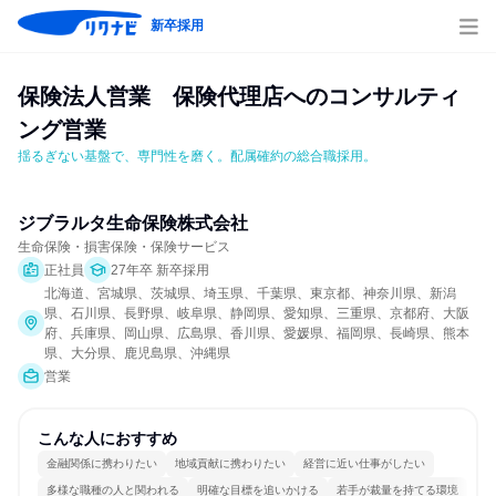
新卒採用
保険法人営業　保険代理店へのコンサルティ
ング営業
揺るぎない基盤で、専門性を磨く。配属確約の総合職採用。
ジブラルタ生命保険株式会社
生命保険・損害保険・保険サービス
正社員
27年卒 新卒採用
北海道、宮城県、茨城県、埼玉県、千葉県、東京都、神奈川県、新潟
県、石川県、長野県、岐阜県、静岡県、愛知県、三重県、京都府、大阪
府、兵庫県、岡山県、広島県、香川県、愛媛県、福岡県、長崎県、熊本
県、大分県、鹿児島県、沖縄県
営業
こんな人におすすめ
金融関係に携わりたい
地域貢献に携わりたい
経営に近い仕事がしたい
多様な職種の人と関われる
明確な目標を追いかける
若手が裁量を持てる環境