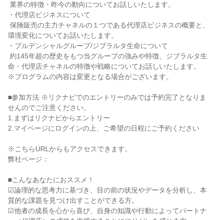
 業界の特徴・昨今の動向についてお話しいたします。

・代理店ビジネスについて

 保険販売の主力チャネルの１つである代理店ビジネスの概要と、
環境変化についてお話いたします。

・プルデンシャルグループ/ジブラルタ生命について

 約145年超の歴史をもつ当グループの強みや特徴、ジブラルタ生
命・代理店チャネルの特徴や戦略についてお話しいたします。

※プログラムの内容は変更となる場合がございます。

■参加方法 ※リクナビでのエントリーのみでは予約完了となりま
せんのでご注意ください。

1.まずはリクナビからエントリー

2.マイページにログインの上、ご希望の日程にご予約ください

※こちらURLからもアクセスできます。

弊社ページ：

■こんなあなたにおススメ！

☑論理的な思考力に基づき、目の前の状況やデータを分析し、本
質的な課題を見つけ出すことができる方。

☑他者の成長を心から喜び、自身の知識や行動によってパートナ