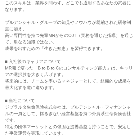
このスキルは、業界を問わず、どこでも通用するあなたの武器に
なります。

プルデンシャル・グループの知見やノウハウが凝縮された研修制
度に加え、

高い専門性を持つ先輩MRからのOJT（実務を通じた指導）を通じ
て、単なる知識ではない、

成果を出すための「生きた知恵」を習得できます。

■ 入社後のキャリアについて

MR職で培った「B to B to Cのコンサルティング能力」は、キャリ
アの選択肢を大きく広げます。

将来的には、チームを率いるマネジャーとして、組織的な成果を
最大化する道に進めます。

■ 当社について

ジブラルタ生命保険株式会社は、プルデンシャル・フィナンシャ
ルの一員として、揺るぎない経営基盤を持つ外資系生命保険会社
です。

特定の団体マーケットとの強固な提携基盤も持つことで、安定し
た事業運営を実現しています。
