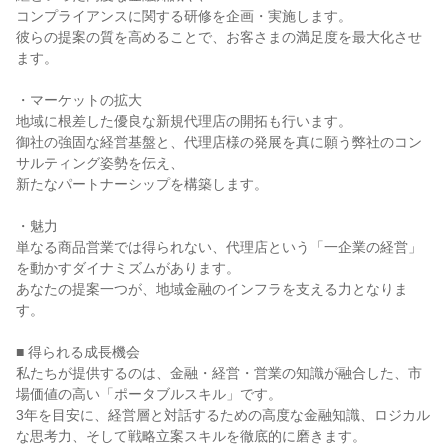
コンプライアンスに関する研修を企画・実施します。

彼らの提案の質を高めることで、お客さまの満足度を最大化させ
ます。

・マーケットの拡大

地域に根差した優良な新規代理店の開拓も行います。

御社の強固な経営基盤と、代理店様の発展を真に願う弊社のコン
サルティング姿勢を伝え、

新たなパートナーシップを構築します。

・魅力

単なる商品営業では得られない、代理店という「一企業の経営」
を動かすダイナミズムがあります。

あなたの提案一つが、地域金融のインフラを支える力となりま
す。

■ 得られる成長機会

私たちが提供するのは、金融・経営・営業の知識が融合した、市
場価値の高い「ポータブルスキル」です。

3年を目安に、経営層と対話するための高度な金融知識、ロジカル
な思考力、そして戦略立案スキルを徹底的に磨きます。
