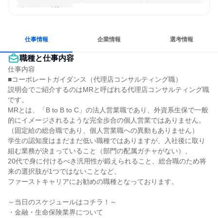
人とたくさん会話する
仕事情報
企業情報
選考情報
職種と仕事内容
仕事内容

■コーポレートガイダンス（代理店コンサルティング職）

説明会でご紹介するのはMRと呼ばれる代理店コンサルティング職
です。

MRとは、「B to B to C」の法人営業職であり、外資系生保で一般
的にイメージされるような完全歩合の個人営業ではありません。

（固定給の総合職であり、個人営業職への異動もありません）

学生の認知度はまだまだ低い職種ではありますが、入社後に取り
組む業務が決まっていること（部門の配属ガチャがない）、

20代で身に付けるべき汎用性が鍛えられること、総合職のため将
来の選択肢が1つではないことなど、

ファーストキャリアにお勧めの職種となっております。

～当日のスケジュールはコチラ！～

・金融・生命保険業界について
