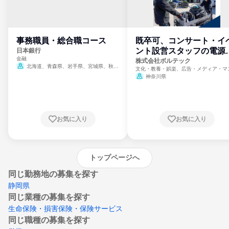
事務職員・総合職コース
既卒可、コンサート・イ
ント設営スタッフの電源
日本銀行
金融
門
株式会社ボルテック
北海道、青森県、岩手県、宮城県、秋田
文化・教養・娯楽、広告・メディア・マ
県、山形県、福島県、茨城県、群馬県、埼玉
ミ、電力・ガス・水道・エネルギー
神奈川県
県、東京都、神奈川県、新潟県、富山県、石
川県、福井県、山梨県、長野県、静岡県、愛
知県、京都府、大阪府、兵庫県、鳥取県、島
根県、岡山県、広島県、山口県、徳島県、香
川県、愛媛県、高知県、福岡県、佐賀県、長
お気に入り
お気に入り
崎県、熊本県、大分県、宮崎県、鹿児島県、
沖縄県
トップページへ
同じ勤務地の募集を探す
静岡県
同じ業種の募集を探す
生命保険・損害保険・保険サービス
同じ職種の募集を探す