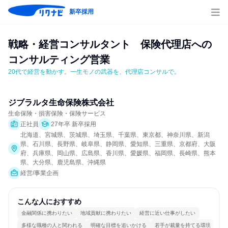
新卒採用
戦略・経営コンサルタント　保険代理店への
コンサルティング営業
20代で経営を動かす。一生モノの武器を、代理店コンサルで。
ジブラルタ生命保険株式会社
生命保険・損害保険・保険サービス
正社員
27年卒 新卒採用
北海道、宮城県、茨城県、埼玉県、千葉県、東京都、神奈川県、新潟
県、石川県、長野県、岐阜県、静岡県、愛知県、三重県、京都府、大阪
府、兵庫県、岡山県、広島県、香川県、愛媛県、福岡県、長崎県、熊本
県、大分県、鹿児島県、沖縄県
経営/事業企画
こんな人におすすめ
金融関係に携わりたい
地域貢献に携わりたい
経営に近い仕事がしたい
多様な職種の人と関われる
明確な目標を追いかける
若手が裁量を持てる環境