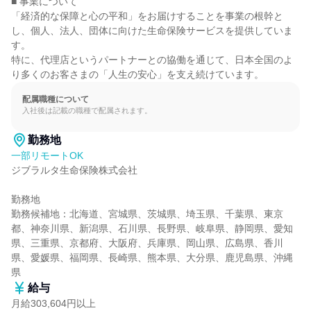
■ 事業について

「経済的な保障と心の平和」をお届けすることを事業の根幹と
し、個人、法人、団体に向けた生命保険サービスを提供していま
す。

特に、代理店というパートナーとの協働を通じて、日本全国のよ
り多くのお客さまの「人生の安心」を支え続けています。
配属職種について
入社後は記載の職種で配属されます。
勤務地
一部リモートOK
ジブラルタ生命保険株式会社

勤務地

勤務候補地：北海道、宮城県、茨城県、埼玉県、千葉県、東京
都、神奈川県、新潟県、石川県、長野県、岐阜県、静岡県、愛知
県、三重県、京都府、大阪府、兵庫県、岡山県、広島県、香川
県、愛媛県、福岡県、長崎県、熊本県、大分県、鹿児島県、沖縄
県
給与
月給303,604円以上