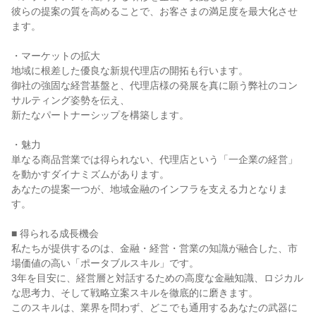
彼らの提案の質を高めることで、お客さまの満足度を最大化させ
ます。

・マーケットの拡大

地域に根差した優良な新規代理店の開拓も行います。

御社の強固な経営基盤と、代理店様の発展を真に願う弊社のコン
サルティング姿勢を伝え、

新たなパートナーシップを構築します。

・魅力

単なる商品営業では得られない、代理店という「一企業の経営」
を動かすダイナミズムがあります。

あなたの提案一つが、地域金融のインフラを支える力となりま
す。

■ 得られる成長機会

私たちが提供するのは、金融・経営・営業の知識が融合した、市
場価値の高い「ポータブルスキル」です。

3年を目安に、経営層と対話するための高度な金融知識、ロジカル
な思考力、そして戦略立案スキルを徹底的に磨きます。

このスキルは、業界を問わず、どこでも通用するあなたの武器に