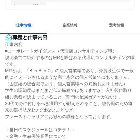
人とたくさん会話する
仕事情報
企業情報
選考情報
職種と仕事内容
仕事内容

■コーポレートガイダンス（代理店コンサルティング職）

説明会でご紹介するのはMRと呼ばれる代理店コンサルティング職
です。

MRとは、「B to B to C」の法人営業職であり、外資系生保で一般
的にイメージされるような完全歩合の個人営業ではありません。

（固定給の総合職であり、個人営業職への異動もありません）

学生の認知度はまだまだ低い職種ではありますが、入社後に取り
組む業務が決まっていること（部門の配属ガチャがない）、

20代で身に付けるべき汎用性が鍛えられること、総合職のため将
来の選択肢が1つではないことなど、

ファーストキャリアにお勧めの職種となっております。

～当日のスケジュールはコチラ！～

・金融・生命保険業界について
