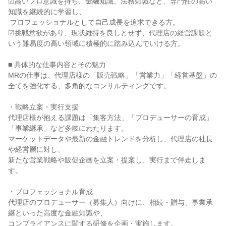
☑高いプロ意識を持ち、金融知識、法務知識など、専門性の高い
知識を継続的に学習し、

 プロフェッショナルとして自己成長を追求できる方。

☑挑戦意欲があり、現状維持を良しとせず、代理店の経営課題と
いう難易度の高い領域に積極的に踏み込んでいける方。

■ 具体的な仕事内容とその魅力

MRの仕事は、代理店様の「販売戦略」「営業力」「経営基盤」の
全てを強化する、多角的なコンサルティングです。

・戦略立案・実行支援

代理店様が抱える課題は「集客方法」「プロデューサーの育成」
「事業継承」など多岐にわたります。

マーケットデータや最新の金融トレンドを分析し、代理店の社長
や経営層に対し、

新たな営業戦略や販促企画を立案・提案し、実行まで伴走しま
す。

・プロフェッショナル育成

代理店のプロデューサー（募集人）向けに、相続・贈与、事業承
継といった高度な金融知識や、

コンプライアンスに関する研修を企画・実施します。
