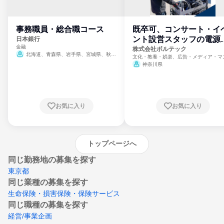
事務職員・総合職コース
既卒可、コンサート・イ
ント設営スタッフの電源
日本銀行
金融
門
株式会社ボルテック
北海道、青森県、岩手県、宮城県、秋田
文化・教養・娯楽、広告・メディア・マ
県、山形県、福島県、茨城県、群馬県、埼玉
ミ、電力・ガス・水道・エネルギー
神奈川県
県、東京都、神奈川県、新潟県、富山県、石
川県、福井県、山梨県、長野県、静岡県、愛
知県、京都府、大阪府、兵庫県、鳥取県、島
根県、岡山県、広島県、山口県、徳島県、香
川県、愛媛県、高知県、福岡県、佐賀県、長
お気に入り
お気に入り
崎県、熊本県、大分県、宮崎県、鹿児島県、
沖縄県
トップページへ
同じ勤務地の募集を探す
東京都
同じ業種の募集を探す
生命保険・損害保険・保険サービス
同じ職種の募集を探す
経営/事業企画