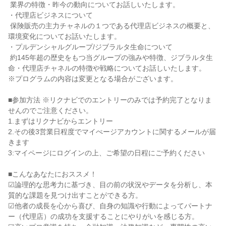
 業界の特徴・昨今の動向についてお話しいたします。

・代理店ビジネスについて

 保険販売の主力チャネルの１つである代理店ビジネスの概要と、
環境変化についてお話いたします。

・プルデンシャルグループ/ジブラルタ生命について

 約145年超の歴史をもつ当グループの強みや特徴、ジブラルタ生
命・代理店チャネルの特徴や戦略についてお話しいたします。

※プログラムの内容は変更となる場合がございます。

■参加方法 ※リクナビでのエントリーのみでは予約完了となりま
せんのでご注意ください。

1.まずはリクナビからエントリー

2.その後3営業日程度でマイぺージアカウントに関するメールが届
きます

3:マイページにログインの上、ご希望の日程にご予約ください

■こんなあなたにおススメ！

☑論理的な思考力に基づき、目の前の状況やデータを分析し、本
質的な課題を見つけ出すことができる方。

☑他者の成長を心から喜び、自身の知識や行動によってパートナ
ー（代理店）の成功を支援することにやりがいを感じる方。
