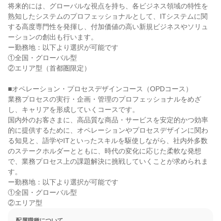
将来的には、グローバルな視点を持ち、各ビジネス領域の特性を
熟知したシステムのプロフェッショナルとして、ITシステムに関
する高度専門性を発揮し、付加価値の高い新規ビジネスやソリュ
ーションの創出も行います。

ー勤務地：以下より選択が可能です

①全国・グローバル型

②エリア型（首都圏限定）

■オペレーション・プロセスデザインコース（OPDコース）

業務プロセスの実行・企画・管理のプロフェッショナルをめざ
し、キャリアを形成していくコースです。

国内外のお客さまに、高品質な商品・サービスを安定的かつ効率
的に提供するために、オペレーションやプロセスデザインに関わ
る知見と、語学やITといったスキルを駆使しながら、社内外多数
のステークホルダーとともに、時代の変化に応じた柔軟な発想
で、業務プロセス上の課題解決に挑戦していくことが求められま
す。

ー勤務地：以下より選択が可能です

①全国・グローバル型

②エリア型
配属職種について