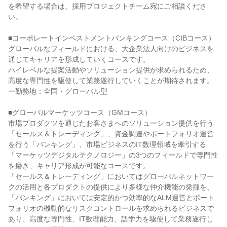
を希望する場合は、採用プロジェクトチーム宛にご相談くださ
い。

■コーポレートインベストメントバンキングコース（CIBコース）

グローバルなフィールドにおける、大企業法人向けのビジネスを
通じてキャリアを形成していくコースです。

ハイレベルな提案活動やソリューション提供が求められるため、
高度な専門性を駆使して業務遂行していくことが期待されます。

ー勤務地：全国・グローバル型

■グローバルマーケッツコース（GMコース）

市場プロダクツを通じたお客さまへのソリューション提供を行う
「セールス＆トレーディング」、資金調達やポートフォリオ運営
を行う「バンキング」、市場ビジネスのIT数理領域を牽引する
「マーケッツデジタルテクノロジー」の3つのフィールドで専門性
を磨き、キャリア形成が可能なコースです。

「セールス＆トレーディング」においてはグローバルネットワー
クの活用と各プロダクトの提供により多様な仲介機能の発揮を、
「バンキング」においては安定的かつ効率的なALM運営とポート
フォリオの機動的なリスクコントロールを求められるビジネスで
あり、高度な専門性、IT数理能力、語学力を駆使して業務遂行し