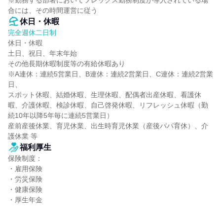
※勤務する部署においてフレックス勤務制度が導入されている場
合には、その時間運営に従う
休日・休暇
完全週休二日制
休日・休暇

土日、祝日、年末年始

その他長期休暇制度等の有給休暇あり

※A連休：連続5営業日、B連休：連続2営業日、C連休：連続2営業
日、

スポット休暇、結婚休暇、生理休暇、配偶者出産休暇、看護休
暇、介護休暇、検診休暇、自己啓発休暇、リフレッシュ休暇（勤
続10年以降5年毎に連続5営業日）

産前産後休業、育児休業、出生時育児休業（産後パパ育休）、介
護休業 等
福利厚生
保険制度：

・雇用保険

・労災保険

・健康保険

・厚生年金
