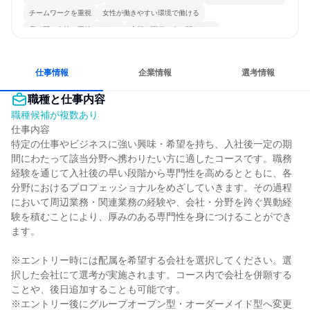
チームワークを重視
女性が働きやすい環境で働ける
長く同じ会社に居続けられる
多様な職種の人と関われる
若手が裁量を持てる環境
仕事情報
企業情報
選考情報
職種と仕事内容
職種候補が複数あり
仕事内容

特定の仕事やビジネスに強い興味・希望を持ち、入社後一定の期
間にわたって該当分野へ携わりたい方に適したコースです。職務
経験を通じて入社後の早い段階から専門性を高めるとともに、各
分野におけるプロフェッショナルをめざしていきます。その過程
において周辺業務・関連業務の経験や、会社・分野を跨ぐ異動経
験を積むことにより、厚みのある専門性を身につけることができ
ます。

※エントリー時には配属を希望する会社を選択してください。選
択した会社にて選考が実施されます。コース内で会社を併願する
ことや、後日追加することも可能です。

※エントリー後にグループオープン型・オーダーメイド型へ変更