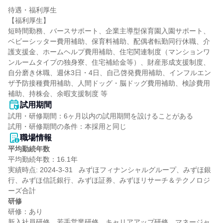
待遇・福利厚生

【福利厚生】

短時間勤務、バースサポート、企業主導型保育園入園サポート、
ベビーシッター費用補助、保育料補助、配偶者転勤同行休職、介
護支援金、ホームヘルプ費用補助、住宅関連制度（マンションワ
ンルームタイプの独身寮、住宅補給金等）、財産形成支援制度、
自分磨き休職、週休3日・4日、自己啓発費用補助、インフルエン
ザ予防接種費用補助、人間ドッグ・脳ドッグ費用補助、検診費用
補助、持株会、余暇支援制度 等
試用期間
試用・研修期間：6ヶ月以内の試用期間を設けることがある

職場情報
平均勤続年数
平均勤続年数：16.1年

実績時点: 2024-3-31   みずほフィナンシャルグループ、みずほ銀
行、みずほ信託銀行、みずほ証券、みずほリサーチ＆テクノロジ
研修
研修：あり

新入社員研修、若手営業研修、キャリアアップ研修、マネージャ