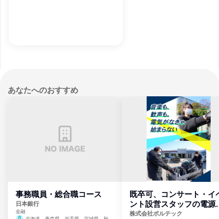
あなたへのおすすめ
事務職員・総合職コース
既卒可、コンサート・イ
ント設営スタッフの電源
日本銀行
金融
門
株式会社ボルテック
北海道、青森県、岩手県、宮城県、秋田