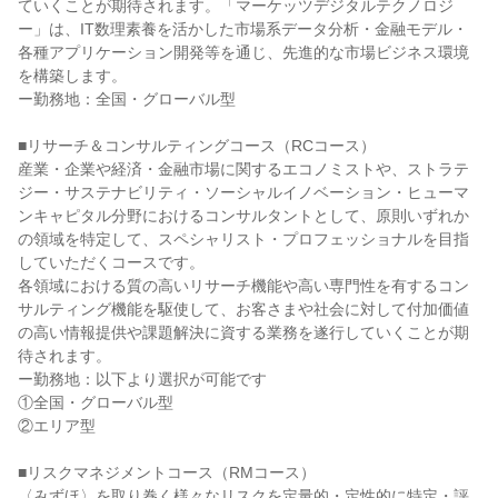
ていくことが期待されます。「マーケッツデジタルテクノロジ
ー」は、IT数理素養を活かした市場系データ分析・金融モデル・
各種アプリケーション開発等を通じ、先進的な市場ビジネス環境
を構築します。

ー勤務地：全国・グローバル型

■リサーチ＆コンサルティングコース（RCコース）

産業・企業や経済・金融市場に関するエコノミストや、ストラテ
ジー・サステナビリティ・ソーシャルイノベーション・ヒューマ
ンキャピタル分野におけるコンサルタントとして、原則いずれか
の領域を特定して、スペシャリスト・プロフェッショナルを目指
していただくコースです。

各領域における質の高いリサーチ機能や高い専門性を有するコン
サルティング機能を駆使して、お客さまや社会に対して付加価値
の高い情報提供や課題解決に資する業務を遂行していくことが期
待されます。

ー勤務地：以下より選択が可能です

①全国・グローバル型

②エリア型

■リスクマネジメントコース（RMコース）

〈みずほ〉を取り巻く様々なリスクを定量的・定性的に特定・評