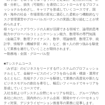
価・分析し、損失（可能性）を適切にコントロールするプロフェ
ッショナルをめざし、キャリアを形成していくコースです。国
内・海外の社会・市場環境の変化に適応した柔軟かつ機動的なリ
スク管理運営やグローバルガバナンスの実践に取り組むことが求
められます。

様々なバックグラウンドの人材が活躍できる領域で、論理的思考
能力やグローバルコミュニケーション能力、数理等の専門知識
（金融工学、数理ファイナンス、数学、理論物理、数理工学、統
計学、情報学（機械学習・AI））など、個々人の持つ強みを駆使
して業務を遂行していくことが期待されます。

ー勤務地：全国・グローバル型

■ITシステムコース

〈みずほ〉のビジネスをリードするITシステムのプロフェッショ
ナルとして、金融サービスのインフラを自ら企画・構築・運用す
るとともに、先端テクノロジーを駆使して業務の高度化や新たな
ビジネスモデルの創出を牽引し、幅広いフィールドでキャリアを
形成していくコースです。

入社当初よりITシステム分野にキャリアを特定し、グループ内の
各社に向けた、国内外のシステム企画・開発やサイバーセキュリ
ティ対策、デジタライゼーション推進等の業務に従事します。
