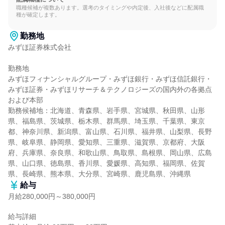
職種候補が複数あります。選考のタイミングや内定後、入社後などに配属職
種が確定します。
勤務地
みずほ証券株式会社

勤務地

みずほフィナンシャルグループ・みずほ銀行・みずほ信託銀行・
みずほ証券・みずほリサーチ＆テクノロジーズの国内外の各拠点
および本部

勤務候補地：北海道、青森県、岩手県、宮城県、秋田県、山形
県、福島県、茨城県、栃木県、群馬県、埼玉県、千葉県、東京
都、神奈川県、新潟県、富山県、石川県、福井県、山梨県、長野
県、岐阜県、静岡県、愛知県、三重県、滋賀県、京都府、大阪
府、兵庫県、奈良県、和歌山県、鳥取県、島根県、岡山県、広島
県、山口県、徳島県、香川県、愛媛県、高知県、福岡県、佐賀
県、長崎県、熊本県、大分県、宮崎県、鹿児島県、沖縄県
給与
月給280,000円～380,000円
給与詳細
