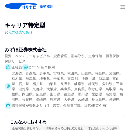
新卒採用
キャリア特定型
変化の穂先であれ
みずほ証券株式会社
投資・ベンチャーキャピタル・資産管理、証券取引、生命保険・損害保険・
保険サービス
正社員
27年卒 新卒採用
北海道、青森県、岩手県、宮城県、秋田県、山形県、福島県、茨城県、
栃木県、群馬県、埼玉県、千葉県、東京都、神奈川県、新潟県、富山
県、石川県、福井県、山梨県、長野県、岐阜県、静岡県、愛知県、三重
県、滋賀県、京都府、大阪府、兵庫県、奈良県、和歌山県、鳥取県、島
根県、岡山県、広島県、山口県、徳島県、香川県、愛媛県、高知県、福
岡県、佐賀県、長崎県、熊本県、大分県、宮崎県、鹿児島県、沖縄県
職種候補が複数あり（IT、営業、金融専門職、経営/事業企画）
こんな人におすすめ
金融関係に携わりたい
情熱を持って仕事に取り組む
常に新しいものに挑戦