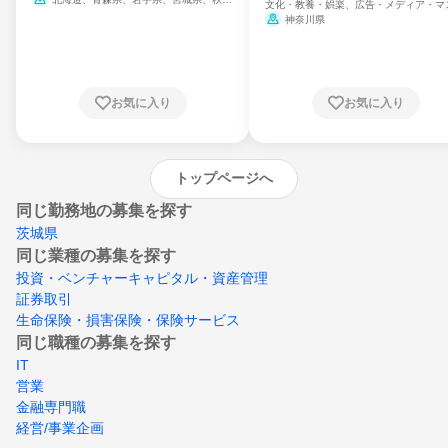
文化・教養・娯楽、広告・メディア・マ
県、山形県、福島県、茨城県、群馬県、埼玉
ミ、電力・ガス・水道・エネルギー
神奈川県
県、東京都、神奈川県、新潟県、富山県、石
川県、福井県、山梨県、長野県、静岡県、愛
知県、京都府、大阪府、兵庫県、鳥取県、島
根県、岡山県、広島県、山口県、徳島県、香
川県、愛媛県、高知県、福岡県、佐賀県、長
お気に入り
お気に入り
崎県、熊本県、大分県、宮崎県、鹿児島県、
沖縄県
トップページへ
同じ勤務地の募集を探す
茨城県
同じ業種の募集を探す
投資・ベンチャーキャピタル・資産管理
証券取引
生命保険・損害保険・保険サービス
同じ職種の募集を探す
IT
営業
金融専門職
経営/事業企画