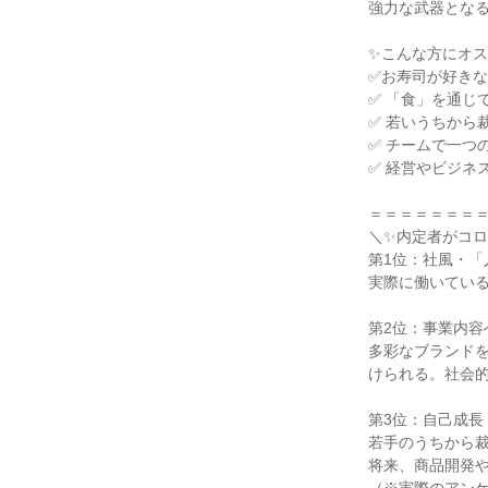
強力な武器となる
✨こんな方にオス
✅お寿司が好きな
✅ 「食」を通じ
✅ 若いうちから
✅ チームで一つ
✅ 経営やビジネ
＝＝＝＝＝＝＝＝
＼✨内定者がコロ
第1位：社風・「
実際に働いている
第2位：事業内容
多彩なブランド
けられる。社会的
第3位：自己成長
若手のうちから裁
将来、商品開発や