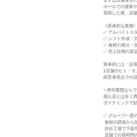
まずは店舗運営の
ホールでの接客や
習得した後、店舗
《具体的な業務》
✅ アルバイトス
✅ シフト作成・労
✅ 食材の発注・
✅ 売上目標の策
将来的には「店長
1店舗のヒト・モ
経営者視点での活
✨寿司業態ならで
個人店とは全く異
ダイナミックで効
✅ グループ一貫
 食材の調達から加工、配送までをグループ全体で連携。

 自社工場で下処理を行うことで、

 店舗での長時間の仕込み業務を削減。
