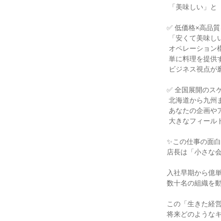
 「美味しい」と「働きやすさ」を、両立する仕組みが整っています。

✅ 低価格×高品質
 「安くて美味しい」を実現するために、徹底した数値管理と

 オペレーション構築が求められます。

 単に料理を提供するだけでなく、「どうすれば利益が出るか」を考える

 ビジネス視点が磨かれます。

✅ 全国展開のス
 北海道から九州まで店舗を展開。

 あなたの企画やアイデアが、全国の店舗に波及する可能性も。

 大きなフィールドで挑戦できます。

✨この仕事の面白
店長は「小さな会
入社早期から億単
数十名の組織を動
この「生きた経営
将来どのようなキ