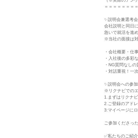
（※実際のアンケ
＝＝＝＝＝＝＝＝
✨説明会兼選考会
会社説明と同日に
急いで就活を進め
※当社の面接は対
・会社概要・仕事
・入社後の多彩な
・NG質問なしの
・対話重視！一次
✨説明会への参加
※リクナビでのエ
1.まずはリクナ
2.ご登録のアド
3:マイページに
ご参加くださった
✅私たちのご紹介