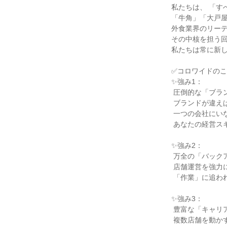
私たちは、 「す
「牛角」「大戸屋
外食業界のリーデ
その中核を担う回
私たちは常に新し
✅コロワイドのこ
✨強み1：

 圧倒的な「ブランド多様性」 焼肉、寿司、定食、居酒屋…。

 ブランドが違えば、 客層も、経営ノウハウも全く異なります。

 一つの会社にいながら、 多様なビジネスモデルを学べる環境は、

 あなたの経営スキルを何倍にも高めます。

✨強み2：

 万全の「バックアップ体制」 強力なMD機能（商品開発・製造・物流）が、

 店舗運営を強力に後押しします。

 「作業」に追われるのではなく、 店舗の「経営」に 集中できる環境が整っています。

✨強み3：

 豊富な「キャリア選択肢」 店長はゴールではありません。

 複数店舗を動かすエリアマネージャー、 経営コンサルタントとも言える スーパーバイザー（SV）。
