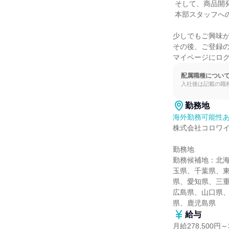
 そして、商品開発、マーケティング、 人事、店舗開発、海外事業など、

 本部スタッフへのキャリアチェンジも。 あなたの意欲次第で、道は無限に広がります。

少しでもご興味が
その後、ご登録の
マイページにロ
配属職種につい
入社後は記載の職
勤務地
海外勤務可能性
株式会社コロワイ
勤務地

勤務候補地：北
玉県、千葉県、
県、愛知県、三
広島県、山口県
県、鹿児島県
給与
月給278,500円～3