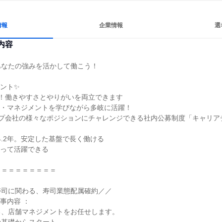
情報
企業情報
選
内容
なたの強みを活かして働こう！

ント✨

日！働きやすさとやりがいを両立できます

・マネジメントを学びながら多岐に活躍！

ープ会社の様々なポジションにチャレンジできる社内公募制度「キャリア
4.2年。安定した基盤で長く働ける

って活躍できる

＝＝＝＝＝＝＝＝

司に関わる、寿司業態配属確約／／

内容 ：

、店舗マネジメントをお任せします。
