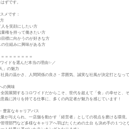
はずです。

スメです：

方

て人を笑顔にしたい方

裁量権を持って働きたい方

の目標に向かうのが好きな方

スの仕組みに興味がある方

＝＝＝＝＝＝＝＝

ワイドを選んだ本当の理由✨／

人」の魅力

社員の温かさ、人間関係の良さ・雰囲気、誠実な社風が決定打となって
への興味

を全国展開するコロワイドだからこそ、世代を超えて「食」の幸せと、
意義に誇りを持てる仕事に、多くの内定者が魅力を感じています！

・豊富なキャリアパス

量が与えられ、一店舗を動かす「経営者」としての視点を磨ける環境。
管理部門など多様なキャリアへ羽ばたくための土台 も決め手の１つとな