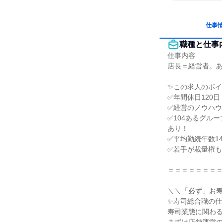
仕事
職種と仕事
仕事内容

店長＝経営者。あ
✨この求人のポイ
✅年間休日120
✅経営のノウハウ
✅104あるグル
あり！

✅平均勤続年数1
✅若手が裁量権も
＝＝＝＝＝＝＝＝
＼＼「必ず」お寿
✨寿司総合職の仕事
寿司業態に関わる