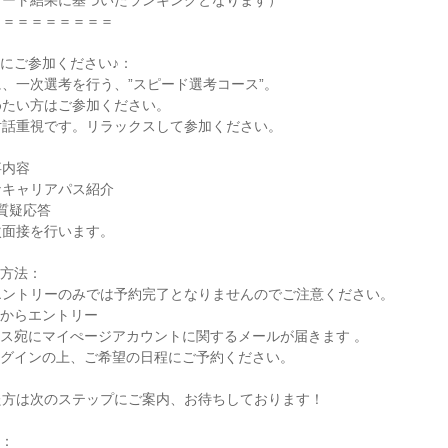
ート結果に基づいたランキングとなります）

＝＝＝＝＝＝＝＝

にご参加ください♪：

、一次選考を行う、”スピード選考コース”。

たい方はご参加ください。

話重視です。リラックスして参加ください。

内容

キャリアパス紹介

質疑応答

面接を行います。

方法：

ントリーのみでは予約完了となりませんのでご注意ください。

ビからエントリー

レス宛にマイぺージアカウントに関するメールが届きます 。

ログインの上、ご希望の日程にご予約ください。

方は次のステップにご案内、お待ちしております！

：
