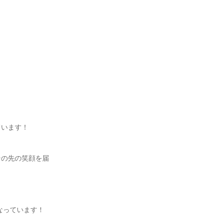
います！

その先の笑顔を届


っています！
