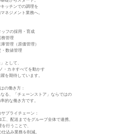
基礎からスタート。

キッチンでの調理を

マネジメント業務へ。



タッフの採用・育成

務管理

在庫管理（原価管理）

定・数値管理

」として、

ノ・カネすべてを動かす

躍を期待しています。

はの働き方：

なる、「チェーンストア」ならではの

率的な働き方です。

のサプライチェーン：
