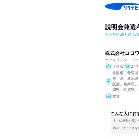
説明会兼選
大卒月給28万以上/
株式会社コロ
ケータリング・フー
正社員
27
北海道、青森県
奈川県、新潟県
阪府、兵庫県、
岡県、佐賀県、
飲食
こんな人にお
人々に感動や笑い
商品・サービスを
若手が裁量を持て