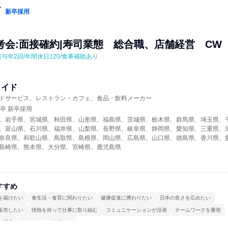
新卒採用
考会:面接確約|寿司業態　総合職、店舗経営　CW
賞与年2回/年間休日120/食事補助あり
ワイド
ドサービス、レストラン・カフェ、食品・飲料メーカー
年卒 新卒採用
、岩手県、宮城県、秋田県、山形県、福島県、茨城県、栃木県、群馬県、埼玉県、
、富山県、石川県、福井県、山梨県、長野県、岐阜県、静岡県、愛知県、三重県、
奈良県、和歌山県、鳥取県、島根県、岡山県、広島県、山口県、徳島県、香川県、
長崎県、熊本県、大分県、宮崎県、鹿児島県
すすめ
を届けたい
食生活・食育に関わりたい
健康促進に携わりたい
日本の良さを広めたい
販売したい
情熱を持って仕事に取り組む
コミュニケーションが活発
チームワークを重視
る環境
人とたくさん会話する