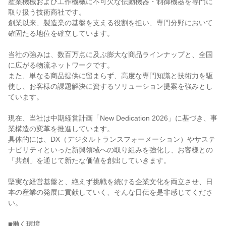
産業機械および工作機械に不可欠な伝動機器・制御機器を専門に
取り扱う技術商社です。

創業以来、製造業の基盤を支える役割を担い、専門分野において
確固たる地位を確立しています。

当社の強みは、数百万点に及ぶ膨大な商品ラインナップと、全国
に広がる物流ネットワークです。

また、単なる商品提供に留まらず、高度な専門知識と技術力を駆
使し、お客様の課題解決に資するソリューション提案を強みとし
ています。

現在、当社は中期経営計画「New Dedication 2026」に基づき、事
業構造の変革を推進しています。

具体的には、DX（デジタルトランスフォーメーション）やサステ
ナビリティといった新興領域への取り組みを強化し、お客様との
「共創」を通じて新たな価値を創出していきます。

堅実な経営基盤と、絶えず挑戦を続ける企業文化を両立させ、日
本の産業の発展に貢献していく、そんな日伝を是非感じてくださ
い。

■働く環境
