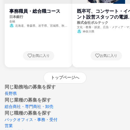
事務職員・総合職コース
既卒可、コンサート・イ
ント設営スタッフの電源
日本銀行
金融
門
株式会社ボルテック
北海道、青森県、岩手県、宮城県、秋田
文化・教養・娯楽、広告・メディア・マ
県、山形県、福島県、茨城県、群馬県、埼玉
ミ、電力・ガス・水道・エネルギー
神奈川県
県、東京都、神奈川県、新潟県、富山県、石
川県、福井県、山梨県、長野県、静岡県、愛
知県、京都府、大阪府、兵庫県、鳥取県、島
根県、岡山県、広島県、山口県、徳島県、香
川県、愛媛県、高知県、福岡県、佐賀県、長
お気に入り
お気に入り
崎県、熊本県、大分県、宮崎県、鹿児島県、
沖縄県
トップページへ
同じ勤務地の募集を探す
長野県
同じ業種の募集を探す
総合商社・専門商社・卸売
同じ職種の募集を探す
バックオフィス・事務・受付
営業