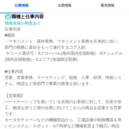
仕事情報
企業情報
選考情報
職種と仕事内容
職種候補が複数あり
仕事内容

■職群

・マネジメント：基幹業務、マネジメント業務を主体的に担い、
部門の職務に責任をもって遂行するコア人財。

 ※コース選択可：Aグローバル(海外国内全国勤務)・Bナショナル
(国内全国勤務)・Cエリア(地域限定勤務)

■仕事内容

営業、営業事務、マーケティング、総務、人事、経理、情報シス
テム、物流など各部門で事業の推進を担います。

【営業職】

パートナーシップを築いている全国のお客様に対して、生産や加
工、物流を担う工場や企業に向けてこれらの商品を提案する営業
です。

モータやチェーンなどの機械部品から、工場設備や制御機器を用
いたシステム・ロボット・IoT商材など機械装置まで幅広い商品