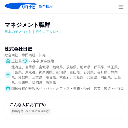
新卒採用
マネジメント職群
日本のモノづくりを担うコア人財へ。
株式会社日伝
総合商社・専門商社・卸売
正社員
27年卒 新卒採用
北海道、岩手県、宮城県、福島県、茨城県、栃木県、群馬県、埼玉県、
千葉県、東京都、神奈川県、新潟県、富山県、石川県、長野県、静岡
県、愛知県、三重県、滋賀県、京都府、大阪府、兵庫県、岡山県、広島
県、香川県、福岡県、熊本県
職種候補が複数あり（バックオフィス・事務・受付、営業、製造・生産工程
こんな人におすすめ
情熱を持って仕事に取り組む