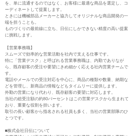
を、単に流通するのではなく、お客様に最適な商品を選定し、コ
ーディネートして提案します。

ときには機械部品メーカーと協力してオリジナルな商品開発の一
端を担うことも。

ものづくりの最前線に立ち、日伝にしかできない精度の高い提案
に挑戦します。

【営業事務職】

スムーズで効率的な営業活動を社内で支える仕事です。

特に「営業デスク」と呼ばれる営業事務職は、内勤でありなが
ら、既存顧客の受注や要望にきめ細かく応える社内営業チームで
す。

電話やメールでの受注対応を中心に、商品の種類や数量、納期な
どを管理し、新商品の情報などもタイムリーに提供します。

外勤の営業になり代わり、既存顧客の要望に対応します。

当社の総受注額の約80パーセントはこの営業デスクから生まれて
おり、重要な役割を担います。

取引の長い顧客から指名される社員も多く、当社の営業部隊のひ
とつです。

■株式会社日伝について
