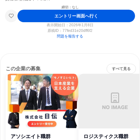
締切：なし
エントリー画面へ行く
表示開始日：2026年1月8日
原稿ID：
77fed31e20dff6f2
問題を報告する
この企業の募集
すべて見る
アソシエイト職群
ロジスティクス職群