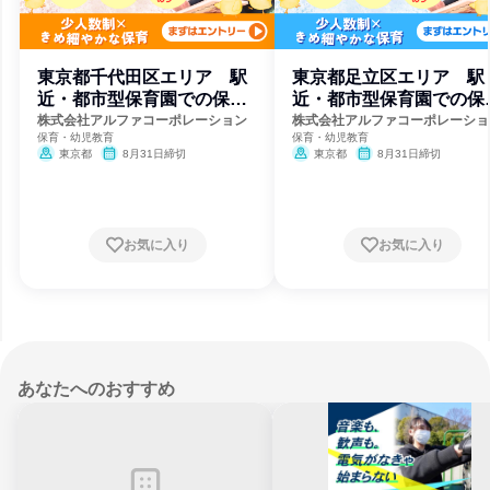
東京都千代田区エリア 駅
東京都足立区エリア 駅
近・都市型保育園での保育
近・都市型保育園での保
士
士
株式会社アルファコーポレーション
株式会社アルファコーポレーショ
保育・幼児教育
保育・幼児教育
東京都
8月31日締切
東京都
8月31日締切
お気に入り
お気に入り
あなたへのおすすめ