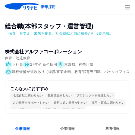
新卒採用
総合職(本部スタッフ・運営管理)
「保育」を支え、未来を創る。社会貢献と自己成長が叶う総合職。
株式会社アルファコーポレーション
保育・幼児教育
正社員
27年卒 新卒採用
東京都、神奈川県
職種候補が複数あり（経営/事業企画、教育/保育専門職、バックオフィス・
こんな人におすすめ
地域貢献に携わりたい
教育支援をしたい
プロジェクトを推進したい
人の仕事をサポートしたい
経営に近い仕事がしたい
採用・育成に関わりたい
人の成長を支えたい
情熱を持って仕事に取り組む
女性が働きやすい環境で働ける
若手が裁量を持てる環境
仕事情報
企業情報
選考情報