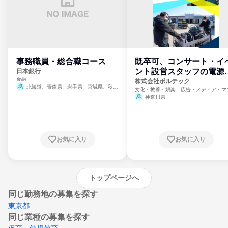
事務職員・総合職コース
既卒可、コンサート・イ
ント設営スタッフの電源
日本銀行
金融
門
株式会社ボルテック
北海道、青森県、岩手県、宮城県、秋田
文化・教養・娯楽、広告・メディア・マ
県、山形県、福島県、茨城県、群馬県、埼玉
ミ、電力・ガス・水道・エネルギー
神奈川県
県、東京都、神奈川県、新潟県、富山県、石
川県、福井県、山梨県、長野県、静岡県、愛
知県、京都府、大阪府、兵庫県、鳥取県、島
根県、岡山県、広島県、山口県、徳島県、香
川県、愛媛県、高知県、福岡県、佐賀県、長
お気に入り
お気に入り
崎県、熊本県、大分県、宮崎県、鹿児島県、
沖縄県
トップページへ
同じ勤務地の募集を探す
東京都
同じ業種の募集を探す