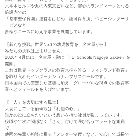
六本木ヒルズや丸の内東京ビルなど、都心のランドマークとなる
施設内での

「都市型保育園」運営をはじめ、認可保育所、ベビーシッターサ
ービスなど、

多様なニーズに応える事業を展開しています。

【新たな挑戦。世界No.1の幼児教育を、名古屋から】

私たちの挑戦は止まりません。

2026年4月には、名古屋・栄に「HEI Schools Nagoya Sakae」を
開園。

これは世界トップクラスの教育水準を誇る「フィンランド教育」
を取り入れたインターナショナルプリスクールです。

日本国内での安定した基盤に加え、グローバルな視点での教育事
業へとフィールドを広げています。

【「人」を大切にする風土】

大切にしている価値観は「利他の心」。

誰かの役に立ちたいという想いを持つ社員が集まっています。

役職や年次に関係なく「さん」付けで呼び合うフラットな組織
で、

他園の先輩が相談に乗る「メンター制度」など、安心して成長で