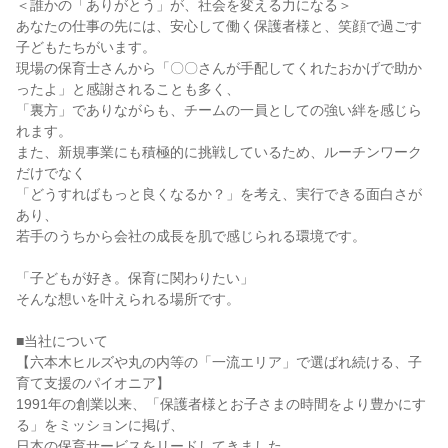
＜誰かの「ありがとう」が、社会を変える力になる＞

あなたの仕事の先には、安心して働く保護者様と、笑顔で過ごす
子どもたちがいます。

現場の保育士さんから「〇〇さんが手配してくれたおかげで助か
ったよ」と感謝されることも多く、

「裏方」でありながらも、チームの一員としての強い絆を感じら
れます。

また、新規事業にも積極的に挑戦しているため、ルーチンワーク
だけでなく

「どうすればもっと良くなるか？」を考え、実行できる面白さが
あり、

若手のうちから会社の成長を肌で感じられる環境です。

「子どもが好き。保育に関わりたい」

そんな想いを叶えられる場所です。

■当社について

【六本木ヒルズや丸の内等の「一流エリア」で選ばれ続ける、子
育て支援のパイオニア】

1991年の創業以来、「保護者様とお子さまの時間をより豊かにす
る」をミッションに掲げ、

日本の保育サービスをリードしてきました。
