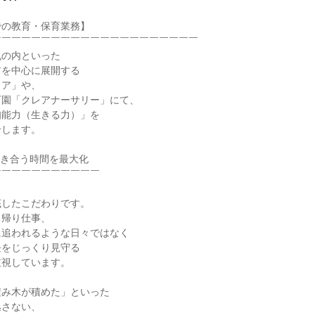
の教育・保育業務】

￣￣￣￣￣￣￣￣￣￣￣￣￣￣￣￣￣￣￣￣

の内といった

を中心に展開する

ア」や、

園「クレアナーサリー」にて、

能力（生きる力）」を

します。

き合う時間を最大化

￣￣￣￣￣￣￣￣￣￣

したこだわりです。

帰り仕事、

追われるような日々ではなく

をじっくり見守る

視しています。

み木が積めた」といった

さない、
