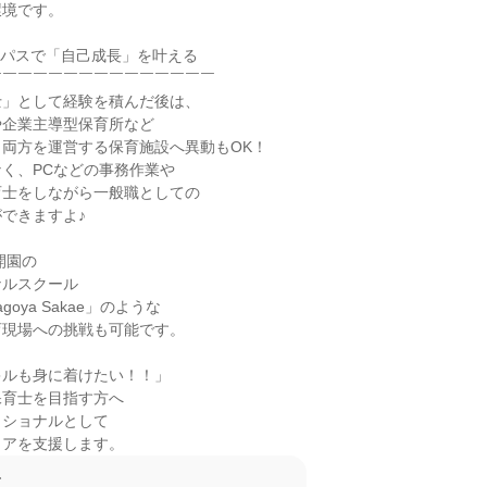
境です。

パスで「自己成長」を叶える

￣￣￣￣￣￣￣￣￣￣￣￣￣￣

」として経験を積んだ後は、

企業主導型保育所など

両方を運営する保育施設へ異動もOK！

く、PCなどの事務作業や

士をしながら一般職としての

できますよ♪

開園の

ルスクール

Nagoya Sakae」のような

現場への挑戦も可能です。

ルも身に着けたい！！」

育士を目指す方へ

ショナルとして

リアを支援します。
て