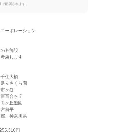
種で配属されます。
コーポレーション

の各施設

考慮します

千住大橋

足立さくら園

市ヶ谷

新百合ヶ丘

向ヶ丘遊園

宮前平

京都、神奈川県
55,310円