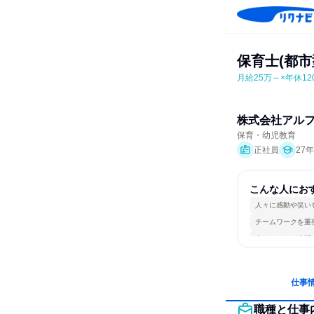
保育士(都市
月給25万～×年休1
株式会社アル
保育・幼児教育
正社員
27
こんな人にお
人々に感動や笑い
チームワークを重
人とたくさん会話
仕事
職種と仕事