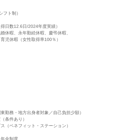
シフト制）

日数12.6日/2024年度実績）

婚休暇、永年勤続休暇、慶弔休暇、

育児休暇（女性取得率100％）
東勤務・地方出身者対象／自己負担少額）

（条件あり）

ス（ベネフィット・ステーション）

年金制度
