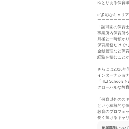
ゆとりある保育環
✅多彩なキャリア
￣￣￣￣￣￣￣￣
「認可園の保育士
事業所内保育所や
月極と一時預かり
保育業務だけでな
金銭管理など保育
経験を積むことが
さらには2026年
インターナショナ
「HEI Schools 
グローバルな教育
「保育以外のスキ
という積極的な保
教育のプロフェッ
長く輝けるキャ
配属職種につい