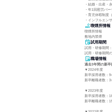
・結婚・出産・永
・年1回慰労パー
・育児休暇制度（
・インフルエン
喫煙所情報
喫煙所情報

敷地内禁煙
試用期間
試用・研修期間：
職場情報
過去3年間の新卒
▼2024年度

新卒採用者数：9名
新卒離職者数：3名
▼2023年度

新卒採用者数：18
新卒離職者数：15
▼2022年度
