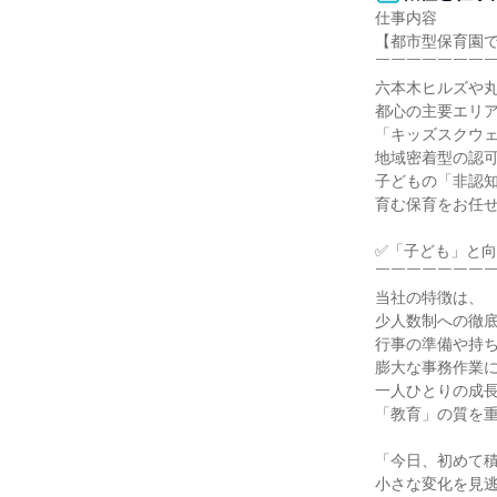
仕事内容

【都市型保育園で
￣￣￣￣￣￣￣￣
六本木ヒルズや丸
都心の主要エリア
「キッズスクウェ
地域密着型の認可
子どもの「非認知
育む保育をお任せ
✅「子ども」と向
￣￣￣￣￣￣￣￣
当社の特徴は、

少人数制への徹底
行事の準備や持ち
膨大な事務作業に
一人ひとりの成長
「教育」の質を重
「今日、初めて積
小さな変化を見逃