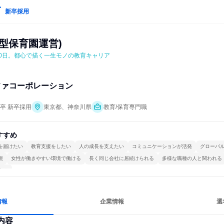
新卒採用
型保育園運営)
20日。都心で描く一生モノの教育キャリア
ファコーポレーション
年卒 新卒採用
東京都、神奈川県
教育/保育専門職
すすめ
を届けたい
教育支援をしたい
人の成長を支えたい
コミュニケーションが活発
グローバ
視
女性が働きやすい環境で働ける
長く同じ会社に居続けられる
多様な職種の人と関われる
する
情報
企業情報
選
内容