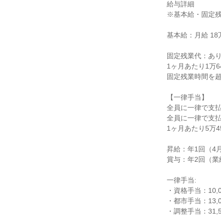
給与詳細

※基本給・固定残
基本給：月給 18万7
固定残業代：あり
1ヶ月あたり1万6
固定残業時間を超
【一律手当】

全員に一律で支払
全員に一律で支払
1ヶ月あたり5万45
昇給：年1回（4月
賞与：年2回（業
一律手当:

・資格手当：10,
・都市手当：13,
・調整手当：31,5