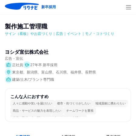
新卒採用
製作施工管理職
サイン（看板）やお店づくり｜広告｜イベント｜モノ・コトづくり
ヨシダ宣伝株式会社
広告・宣伝
正社員
27年卒 新卒採用
東京都、新潟県、富山県、石川県、福井県、長野県
建築/土木/プラント専門職
こんな人におすすめ
人々に感動や笑いを届けたい
都市・街づくりがしたい
地域貢献に携わりたい
商品・サービスの魅力を表現したい
チームワークを重視
多様な職種の人と関われる
人とたくさん会話する