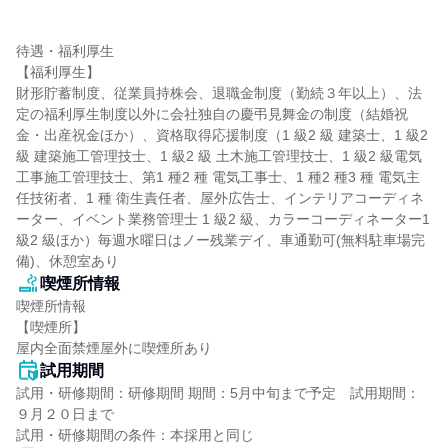
待遇・福利厚生

【福利厚生】

財形貯蓄制度、従業員持株会、退職金制度（勤続３年以上）、法
定の福利厚生制度以外に会社独自の慶弔見舞金の制度（結婚祝
金・出産祝金ほか）、資格取得応援制度（1 級2 級 建築士、1 級2 
級 建築施工管理技士、1 級2 級 土木施工管理技士、1 級2 級電気
工事施工管理技士、第1 種2 種 電気工事士、1 種2 種3 種 電気主
任技術者、1 種 衛生責任者、屋外広告士、インテリアコーディネ
ーター、イベント業務管理士 1 級2 級、カラーコーディネーター1 
級2 級ほか）毎週水曜日はノー残業デイ、車通勤可(無料駐車場完
備)、休憩室あり
喫煙所情報
喫煙所情報

【喫煙所】

屋内全面禁煙屋外に喫煙所あり
試用期間
試用・研修期間：研修期間 期間：5月中旬まで予定　試用期間：
９月２０日まで
