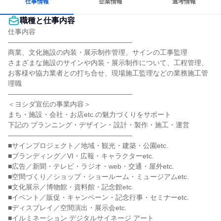
仕事情報
企業情報
選考情報
職種と仕事内容
仕事内容

――――――――――――――――――

商業、文化施設の内装・展示制作管理、サインの工事監理

さまざまな施設のサインや内装・展示制作について、工程管理、
お客様や協力業者との打ち合せ、現場施工監理などの業務施工管
理職

――――――――――――――――――

＜ヨシダ宣伝の事業内容＞

まち・施設・会社・お店etc.の魅力づくりをサポート

下記の プランニング・デザイン・設計・製作・施工・運営

――――――――――――――――――

■サインプロジェクト／地域・観光・建築・公園etc.

■ブランディング／VI・広報・キャラクターetc.

■広告／新聞・テレビ・ラジオ・web・交通・屋外etc.

■空間づくり／ショップ・ショールーム・ミュージアムetc.

■文化展示／博物館・資料館・記念館etc.

■イベント／販促・キャンペーン・記念行事・セミナーetc.

■ディスプレイ／空間演出・展示会etc.

■イルミネーション デジタルサイネージ アート
