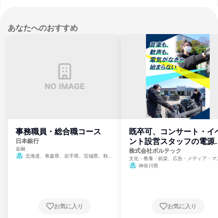
あなたへのおすすめ
事務職員・総合職コース
既卒可、コンサート・イ
ント設営スタッフの電源
日本銀行
金融
門
株式会社ボルテック
北海道、青森県、岩手県、宮城県、秋田
文化・教養・娯楽、広告・メディア・マ
県、山形県、福島県、茨城県、群馬県、埼玉
ミ、電力・ガス・水道・エネルギー
神奈川県
県、東京都、神奈川県、新潟県、富山県、石
川県、福井県、山梨県、長野県、静岡県、愛
知県、京都府、大阪府、兵庫県、鳥取県、島
根県、岡山県、広島県、山口県、徳島県、香
川県、愛媛県、高知県、福岡県、佐賀県、長
お気に入り
お気に入り
崎県、熊本県、大分県、宮崎県、鹿児島県、
沖縄県