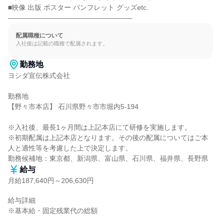
■映像 出版 ポスター パンフレット グッズetc.

――――――――――――――――――
配属職種について
入社後は記載の職種で配属されます。
勤務地
ヨシダ宣伝株式会社

勤務地

【野々市本店】 石川県野々市市堀内5-194

※入社後、最長1ヶ月間は上記本店にて研修を実施します。

※初期配属は上記本店となります。その後の配属についてはご本
人と適性等を考慮した上で決定します。

勤務候補地：東京都、新潟県、富山県、石川県、福井県、長野県
給与
月給187,640円～206,630円
給与詳細

※基本給・固定残業代の総額
