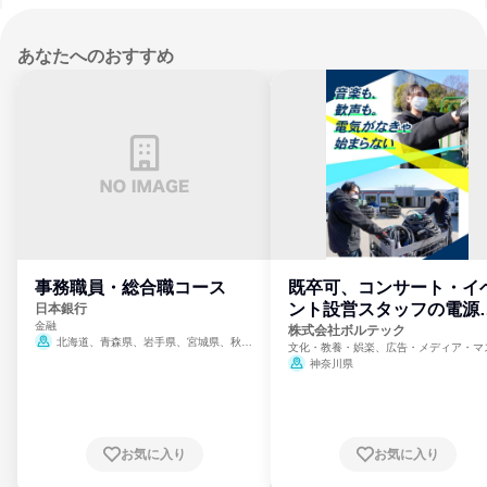
あなたへのおすすめ
事務職員・総合職コース
既卒可、コンサート・イ
ント設営スタッフの電源
日本銀行
金融
門
株式会社ボルテック
北海道、青森県、岩手県、宮城県、秋田
文化・教養・娯楽、広告・メディア・マ
県、山形県、福島県、茨城県、群馬県、埼玉
ミ、電力・ガス・水道・エネルギー
神奈川県
県、東京都、神奈川県、新潟県、富山県、石
川県、福井県、山梨県、長野県、静岡県、愛
知県、京都府、大阪府、兵庫県、鳥取県、島
根県、岡山県、広島県、山口県、徳島県、香
川県、愛媛県、高知県、福岡県、佐賀県、長
お気に入り
お気に入り
崎県、熊本県、大分県、宮崎県、鹿児島県、
沖縄県