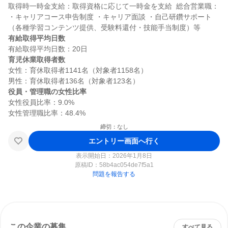
取得時一時金支給：取得資格に応じて一時金を支給  総合営業職： 
・キャリアコース申告制度 ・キャリア面談 ・自己研鑽サポート
有給取得平均日数
育児休業取得者数
女性：育休取得者1141名（対象者1158名）

役員・管理職の女性比率
女性役員比率：9.0%

締切：なし
エントリー画面へ行く
表示開始日：2026年1月8日
原稿ID：
58b4ac054de7f5a1
問題を報告する
この企業の募集
すべて見る