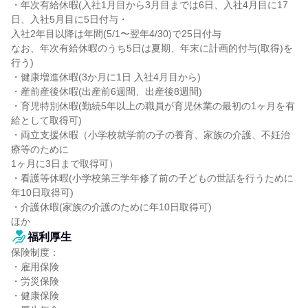
・年次有給休暇(入社1月目から3月目までは6日、入社4月目に17
日、入社5月目に5日付与・

入社2年目以降は年間(5/1〜翌年4/30)で25日付与

なお、年次有給休暇のうち5日は夏期、年末に計画的付与(取得)を
行う)

・健康増進休暇(3か月に1日 入社4月目から)

・産前産後休暇(出産前6週間、出産後8週間)

・育児特別休暇(勤続5年以上の職員が育児休業の最初の1ヶ月を有
給として取得可)

・両立支援休暇（小学校就学前の子の養育、家族の介護、不妊治
療等のために

1ヶ月に3日まで取得可）

・看護等休暇(小学校第三学年修了前の子どもの世話を行うために
年10日取得可)

・介護休暇(家族の介護のために年10日取得可)

ほか
福利厚生
保険制度：

・雇用保険

・労災保険

・健康保険
