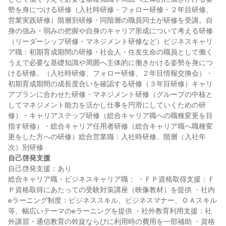
勢を身につける研修（入社時研修・フォロー研修・２年目研修、
営業実践研修）階層別研修・同階層の職員同士が研修を受講。自
身の強み・弱みの把握や自身のキャリア形成について考える研修
（リーダーシップ研修・マネジメント研修など）ビジネスキャリ
ア職：初期育成期間の研修・社会人・住友生命の職員として働く
うえで必要な基礎知識や周囲へ主体的に働きかける姿勢を身につ
ける研修。（入社時研修、フォロー研修、２年目情報交換会）・
初期育成期間の成長度合いを確認する研修（３年目研修）キャリ
アプランに合わせた研修・マネジメント研修（グループの中核と
してマネジメント能力を活かし仕事を円滑にしていくための研
修）・キャリアステップ研修（総合キャリア職への職種変更を目
指す研修）・総合キャリア任用者研修（総合キャリア職へ職種変
更をした方への研修）総合営業職：入社時研修、階層（入社年
自己啓発支援
自己啓発支援：あり

総合キャリア職・ビジネスキャリア職： ・ＦＰ資格取得支援：Ｆ
Ｐ資格取得にあたっての受験対策講座（映像教材）を提供 ・社内
eラーニング制度：ビジネススキル、ビジネスマナー、ＯＡスキル
等、幅広いテーマのeラーニングを提供 ・社外教育利用支援：社
外講習・通信教育の斡旋ならびに利用時の費用を一部補助 ・資格