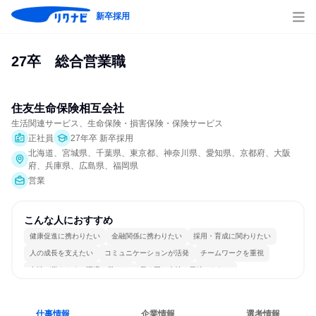
新卒採用
27卒　総合営業職
住友生命保険相互会社
生活関連サービス、生命保険・損害保険・保険サービス
正社員
27年卒 新卒採用
北海道、宮城県、千葉県、東京都、神奈川県、愛知県、京都府、大阪
府、兵庫県、広島県、福岡県
営業
こんな人におすすめ
健康促進に携わりたい
金融関係に携わりたい
採用・育成に関わりたい
人の成長を支えたい
コミュニケーションが活発
チームワークを重視
女性が働きやすい環境で働ける
長く同じ会社に居続けられる
明確な目標を追いかける
人とたくさん会話する
仕事情報
企業情報
選考情報