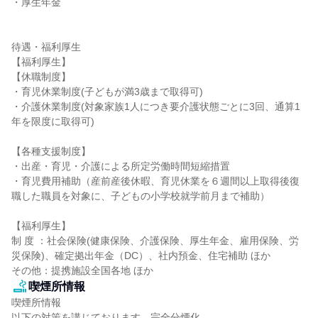
・厚生年金

待遇・福利厚生

【福利厚生】

【休職制度】

・育児休業制度(子どもが満3歳まで取得可)

・介護休業制度(対象家族1人につき要介護状態ごとに3回、通算1
年を限度に取得可)

【各種支援制度】

・出産・育児・介護による所定労働時間短縮措置

・育児費用補助（産前産後休暇、育児休業を６週間以上取得後復
職した職員を対象に、子どもの小学校就学前月まで補助）

【福利厚生】

制 度 ：社会保険(健康保険、介護保険、厚生年金、雇用保険、労
災保険)、確定拠出年金（DC）、社内預金、住宅補助 ほか

その他：提携施設全国各地 ほか
喫煙所情報
喫煙所情報

以下の対策を講じております。完全分煙化