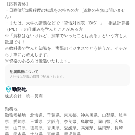
【応募資格】

・日商簿記3級程度の知識をお持ちの方（資格の有無は問いませ
ん）

・または、大学の講義などで「貸借対照表（B/S）」「損益計算書
（P/L）」の仕組みを学んだことがある方

※「資格はないけれど、授業でやったことはある」という方も大
歓迎です！

※教科書で学んだ知識を、実際のビジネスでどう使うか。イチか
ら丁寧にお教えします。

※資格のある方は優遇いたします。
配属職種について
入社後は記載の職種で配属されます。
勤務地
株式会社　第一興商

勤務地

勤務候補地：北海道、千葉県、東京都、神奈川県、山梨県、岐阜
県、愛知県、三重県、大阪府、奈良県、鳥取県、岡山県、広島
県、山口県、徳島県、香川県、愛媛県、高知県、福岡県、長崎
県、熊本県、大分県、宮崎県、鹿児島県