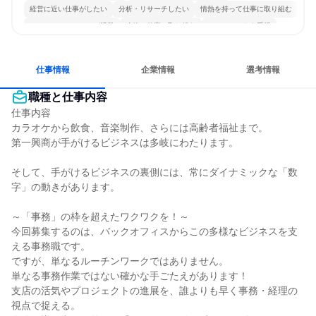
経営に近い仕事がしたい
分析・リサーチしたい
情熱を持って仕事に取り組む
コミュニケーションが活発
冷静に仕事に取り組む
チームワークを重視
一つの専門分野を極める
人とたくさん会話する
仕事情報
企業情報
選考情報
職種と仕事内容
仕事内容

カラオケから飲食、音楽制作、さらには高齢者福祉まで。

第一興商が手がけるビジネスは多岐にわたります。

そして、手がけるビジネスの裏側には、常にダイナミックな「数
字」の動きがあります。

～「事務」の枠を超えたワクワクを！～

今回募集するのは、バックオフィスからこの多様なビジネスを支
える事務職です。

ですが、単なるルーチンワークではありません。

単なる事務作業ではない確かな手ごたえがあります！

支店の活気やプロジェクトの進展を、誰よりも早く事務・経理の
視点で捉える。
