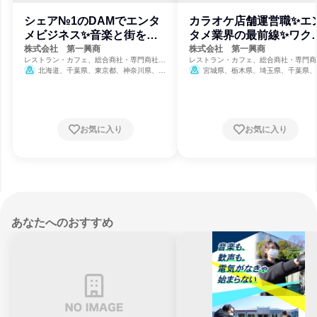
シェア№1のDAMでエンタ
カラオケ店舗運営職✨エ
メビジネス✨音楽と街を繋
タメ業界の最前線✨ワク
ぐ営業
ク空間を創る
株式会社 第一興商
株式会社 第一興商
レストラン・カフェ、総合商社・専門商社・
レストラン・カフェ、総合商社・専門商
卸売、芸術・娯楽・レクリエーション
卸売、芸術・娯楽・レクリエーション
北海道、千葉県、東京都、神奈川県、山
宮城県、栃木県、埼玉県、千葉県、
梨県、岐阜県、愛知県、三重県、大阪府、奈
都、神奈川県、富山県、石川県、福井県
良県、鳥取県、岡山県、広島県、山口県、徳
梨県、岐阜県、静岡県、愛知県、三重県
島県、香川県、愛媛県、高知県、福岡県、長
都府、大阪府、兵庫県、岡山県、広島県
崎県、熊本県、大分県、宮崎県、鹿児島県
島県、香川県、愛媛県、高知県、福岡県
崎県、熊本県、大分県、宮崎県、鹿児島
12月31日締切
お気に入り
お気に入り
12月31日締切
あなたへのおすすめ