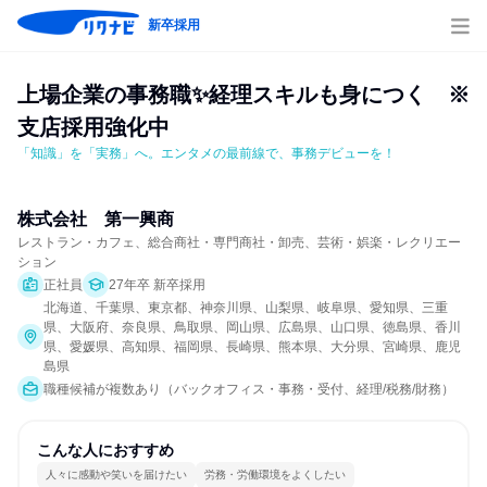
新卒採用
上場企業の事務職✨経理スキルも身につく　※
支店採用強化中
「知識」を「実務」へ。エンタメの最前線で、事務デビューを！
株式会社　第一興商
レストラン・カフェ、総合商社・専門商社・卸売、芸術・娯楽・レクリエー
ション
正社員
27年卒 新卒採用
北海道、千葉県、東京都、神奈川県、山梨県、岐阜県、愛知県、三重
県、大阪府、奈良県、鳥取県、岡山県、広島県、山口県、徳島県、香川
県、愛媛県、高知県、福岡県、長崎県、熊本県、大分県、宮崎県、鹿児
島県
職種候補が複数あり（バックオフィス・事務・受付、経理/税務/財務）
こんな人におすすめ
人々に感動や笑いを届けたい
労務・労働環境をよくしたい