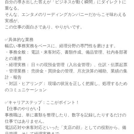
自分の導き出した答えが「ビジネスが動く瞬間」にダイレクトに
重なる。

そんな、エンタメのリーディングカンパニーだからこそ味わえる
実感が、

この仕事の面白さであり、やりがいです。

✅具体的な業務

幅広い事務実務をベースに、経理分野の専門性を磨けます。

・事務全般： 電話・来客対応、書類作成、備品管理、社内各部署
との連携

・経理実務： 日々の現預金管理（入出金管理）、仕訳・伝票起票

・管理業務： 売掛金・買掛金の管理、月次決算の補助、業績の集
計・報告

・対話・ヒアリング： 現場の状況を正しく把握し、処理するため
のコミュニケーション

✅キャリアステップ：ここがポイント！

【仕事のやりがい】

事務職は、単に書類を整理したり、数字を記録したりするだけの
仕事ではありません。

電話応対や来客対応といった「支店の顔」としての役割から、備
品管理、そして経理実務まで。
