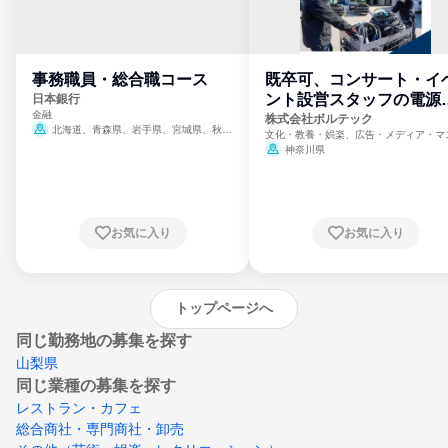
事務職員・総合職コース
既卒可、コンサート・イ
ント設営スタッフの電源
日本銀行
金融
門
株式会社ボルテック
北海道、青森県、岩手県、宮城県、秋田
文化・教養・娯楽、広告・メディア・マ
県、山形県、福島県、茨城県、群馬県、埼玉
ミ、電力・ガス・水道・エネルギー
神奈川県
県、東京都、神奈川県、新潟県、富山県、石
川県、福井県、山梨県、長野県、静岡県、愛
知県、京都府、大阪府、兵庫県、鳥取県、島
根県、岡山県、広島県、山口県、徳島県、香
川県、愛媛県、高知県、福岡県、佐賀県、長
お気に入り
お気に入り
崎県、熊本県、大分県、宮崎県、鹿児島県、
沖縄県
トップページへ
同じ勤務地の募集を探す
山梨県
同じ業種の募集を探す
レストラン・カフェ
総合商社・専門商社・卸売