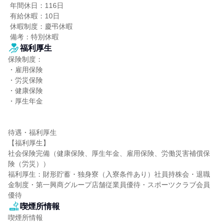
 年間休日：116日

 有給休暇：10日

 休暇制度：慶弔休暇

 備考：特別休暇
福利厚生
保険制度：

・雇用保険

・労災保険

・健康保険

・厚生年金

待遇・福利厚生

【福利厚生】

社会保険完備（健康保険、厚生年金、雇用保険、労働災害補償保
険（労災））

福利厚生：財形貯蓄・独身寮（入寮条件あり）社員持株会・退職
金制度・第一興商グループ店舗従業員優待・スポーツクラブ会員
優待
喫煙所情報
喫煙所情報
