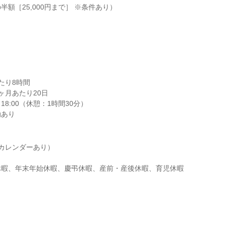
額［25,000円まで］ ※条件あり）

り8時間

月あたり20日

18:00（休憩：1時間30分）

動あり
カレンダーあり）

休暇、年末年始休暇、慶弔休暇、産前・産後休暇、育児休暇