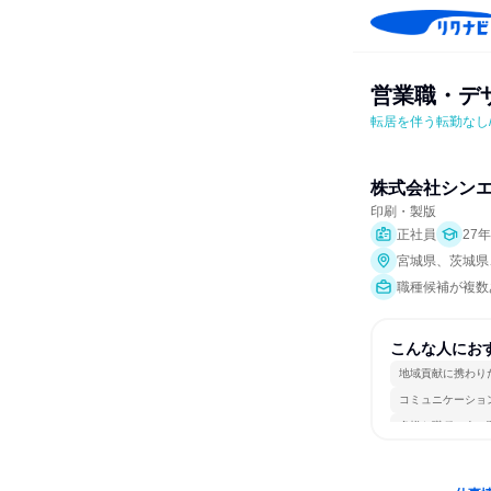
営業職・デ
転居を伴う転勤なし
株式会社シン
印刷・製版
正社員
27
宮城県、茨城県
職種候補が複数
こんな人にお
地域貢献に携わり
コミュニケーショ
多様な職種の人と