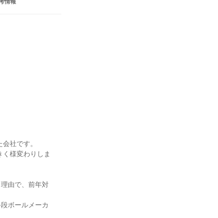
考情報
会社です。

きく様変わりしま
う理由で、前年対
手段ボールメーカ