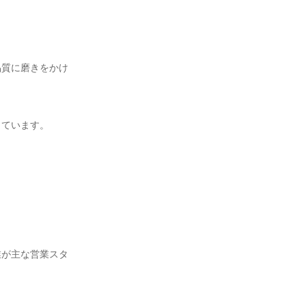
品質に磨きをかけ
ています。

業が主な営業スタ