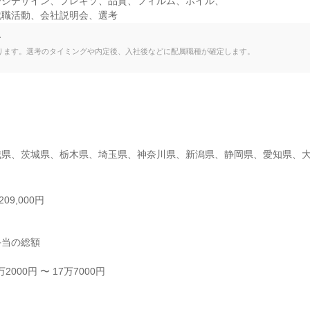
ジデザイン、フレキソ、品質、フィルム、ホイル、

就職活動、会社説明会、選考
て
ります。選考のタイミングや内定後、入社後などに配属職種が確定します。


城県、茨城県、栃木県、埼玉県、神奈川県、新潟県、静岡県、愛知県、
09,000円
当の総額

000円 〜 17万7000円


