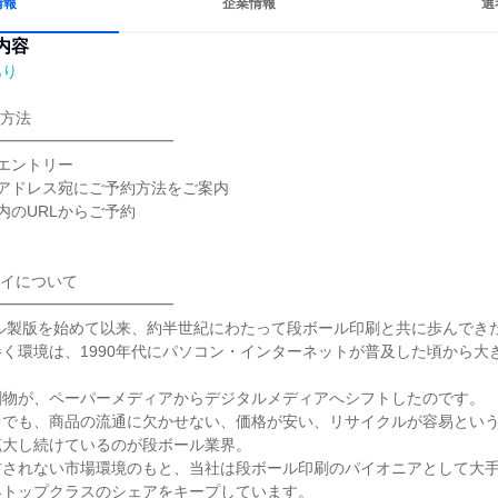
情報
企業情報
選
内容
あり
方法

━━━━━━━━━━━

エントリー

アドレス宛にご予約方法をご案内

のURLからご予約

イについて

━━━━━━━━━━━

ール製版を始めて以来、約半世紀にわたって段ボール印刷と共に歩んできた
く環境は、1990年代にパソコン・インターネットが普及した頃から大
物が、ペーパーメディアからデジタルメディアへシフトしたのです。

中でも、商品の流通に欠かせない、価格が安い、リサイクルが容易とい
大し続けているのが段ボール業界。

右されない市場環境のもと、当社は段ボール印刷のパイオニアとして大
トップクラスのシェアをキープしています。
