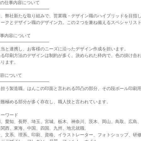
の仕事内容について

━━━━━━━━━━━

、弊社新たな取り組みで、営業職・デザイン職のハイブリッドを目指し
ークとデザイン職のデザイン力。この２つを兼ね備えるスペシャリスト
事内容について

━━━━━━━━━━━

当と連携し、お客様のニーズに沿ったデザイン作成を担います。

いる印刷方法のデザインは制約が多く、決められた枠内で、色の掛け合
ります。

容について

━━━━━━━━━━━

を担う製造職。はんこの印面と言われる凹凸の部分、その段ボール印刷


難極める部分が多く存在し、職人技と言われています。

ーワード

岡、愛知、長野、埼玉、宮城、栃木、神奈川、茨木、岡山、鳥取、広島
関西、東海、中国、四国、九州、地元就職、

造、文系、理系、印刷、資格、イラストレーター、フォトショップ、研