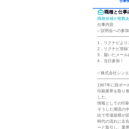
仕事
職種と仕事
職種候補が複数
仕事内容

✅説明会への参加
━━━━━━━━
1．リクナビより
2．リクナビ登録
3．届いたメール内
4．当日参加！

✅株式会社シンエ
━━━━━━━━
1967年に段ボ
印刷業界を取り巻
した。

情報としての印刷
そうした潮流の
比で市場規模が拡
時代の流れに左
ーと取引し、業界