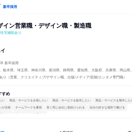
新卒採用
ザイン営業職・デザイン職・製造職
/住宅補助あり
エイ
年卒 新卒採用
、栃木県、埼玉県、神奈川県、新潟県、静岡県、愛知県、大阪府、兵庫県、岡山県
あり（営業、クリエイティブ/デザイン職、出版/メディア/芸能/エンタメ専門職）
すすめ
たい
商品・サービスを企画したい
商品・サービスを販売したい
商品・サービスを製作した
ンが活発
チームワークを重視
長く同じ会社に居続けられる
自分の好きな場所で働ける
関われる
人とたくさん会話する