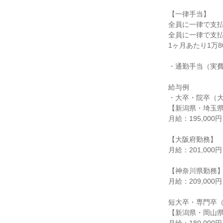
【一律手当】

全員に一律で支払
全員に一律で支払
1ヶ月あたり1万800
・通勤手当（実費
給与例

・大卒・院卒（大
【新潟県・埼玉県
月給：195,000
【大阪府勤務】

月給：201,000
【神奈川県勤務】
月給：209,000
短大卒・専門卒（
【新潟県・岡山県