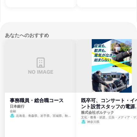
あなたへのおすすめ
事務職員・総合職コース
既卒可、コンサート・イ
ント設営スタッフの電源
日本銀行
金融
門
株式会社ボルテック
北海道、青森県、岩手県、宮城県、秋田
文化・教養・娯楽、広告・メディア・マ
県、山形県、福島県、茨城県、群馬県、埼玉
ミ、電力・ガス・水道・エネルギー
神奈川県
県、東京都、神奈川県、新潟県、富山県、石
川県、福井県、山梨県、長野県、静岡県、愛
知県、京都府、大阪府、兵庫県、鳥取県、島