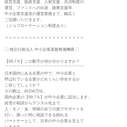
経営支援、販路支援、人材支援、共済制度の

運営、ファンドへの出資、復興支援等、

中小企業支援策の運営業務まで、幅広く

ご活躍いただきます。

（ジョブローテーション制度あり）

＝＝＝＝＝＝＝＝＝＝＝＝＝＝＝＝＝＝＝＝

〇 独立行政法人 中小企業基盤整備機構 〇

【99.7％】この数字が何か分かりますか？

￣￣￣￣￣￣￣￣￣￣￣￣￣￣￣￣￣￣￣￣

日本国内にある企業の中で、中小企業と

呼ばれている企業がどれくらい存在するか

ご存じでしょうか？

その数は、約336万社。

国内企業の【99.7％】が中小企業に該当します。

経営の相談からデジタル化まで、

人・モノ・金・情報の全ての面でサポートを

行い、困った時に相談できる頼れる

パートナーとして、日本の中小企業を支えて

いきます。
