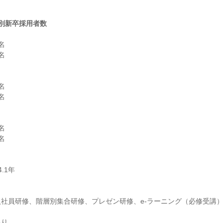
別新卒採用者数












り
