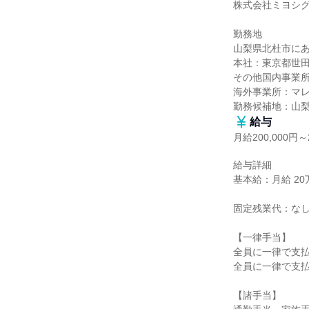
株式会社ミヨシグ
勤務地

山梨県北杜市にあ
本社：東京都世田
その他国内事業所
海外事業所：マレ
勤務候補地：山
給与
月給200,000円～2
給与詳細

基本給：月給 20万
固定残業代：なし
【一律手当】

全員に一律で支払
全員に一律で支払
【諸手当】
