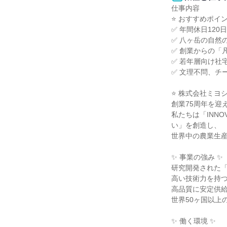
仕事内容

⭐ おすすめポイント
✅ 年間休日120
✅ 八ヶ岳の自然
✅ 創業からの「
✅ 若年層向け社
✅ 文理不問、チ
⭐ 株式会社ミヨシ
創業75周年を迎
私たちは「INNO
い」を創造し、

世界中の農業生産
✨ 事業の強み ✨

研究開発された「
高い技術力を持つ
高品質に安定供給
世界50ヶ国以上
✨ 働く環境 ✨
