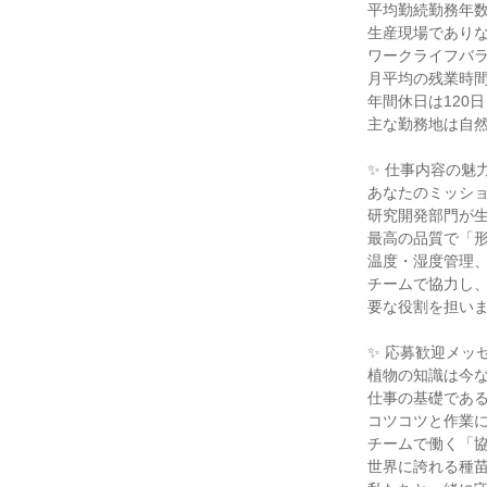
平均勤続勤務年数は
生産現場でありな
ワークライフバラ
月平均の残業時間は
年間休日は120
主な勤務地は自然
✨ 仕事内容の魅力 
あなたのミッショ
研究開発部門が生
最高の品質で「形
温度・湿度管理、
チームで協力し
要な役割を担いま
✨ 応募歓迎メッセ
植物の知識は今な
仕事の基礎である
コツコツと作業に
チームで働く「協
世界に誇れる種苗