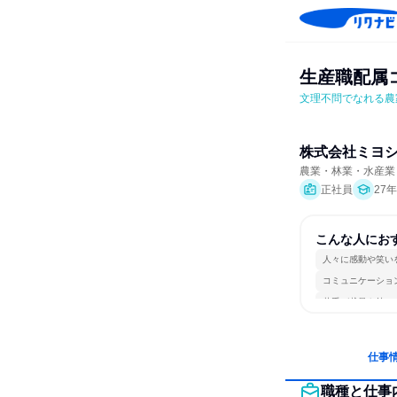
生産職配属
文理不問でなれる農
株式会社ミヨ
農業・林業・水産業
正社員
27
こんな人にお
人々に感動や笑い
コミュニケーショ
若手が裁量を持て
仕事
職種と仕事