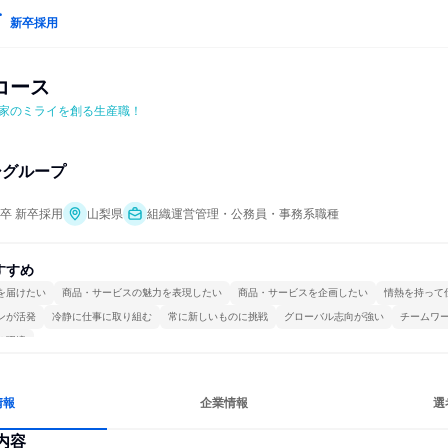
新卒採用
コース
家のミライを創る生産職！
シグループ
年卒 新卒採用
山梨県
組織運営管理・公務員・事務系職種
すすめ
を届けたい
商品・サービスの魅力を表現したい
商品・サービスを企画したい
情熱を持って
ンが活発
冷静に仕事に取り組む
常に新しいものに挑戦
グローバル志向が強い
チームワ
る環境
情報
企業情報
選
内容