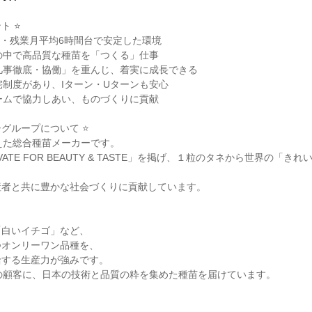
 ⭐

日・残業月平均6時間台で安定した環境

の中で高品質な種苗を「つくる」仕事

凡事徹底・協働」を重んじ、着実に成長できる

宅制度があり、Iターン・Uターンも安心

ームで協力しあい、ものづくりに貢献

グループについて ⭐

えた総合種苗メーカーです。

VATE FOR BEAUTY & TASTE」を掲げ、１粒のタネから世界の「き
者と共に豊かな社会づくりに貢献しています。

白いイチゴ」など、

オンリーワン品種を、

する生産力が強みです。

の顧客に、日本の技術と品質の粋を集めた種苗を届けています。
