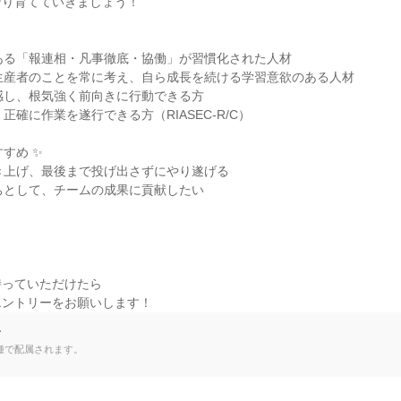
り育てていきましょう！

ある「報連相・凡事徹底・協働」が習慣化された人材

生産者のことを常に考え、自ら成長を続ける学習意欲のある人材

感し、根気強く前向きに行動できる方

正確に作業を遂行できる方（RIASEC-R/C）

すめ ✨

き上げ、最後まで投げ出さずにやり遂げる

ちとして、チームの成果に貢献したい



っていただけたら

エントリーをお願いします！
て
種で配属されます。