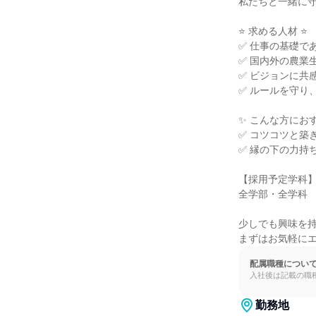
私たちと一緒に守
⭐ 求める人材 ⭐

✅ 仕事の基礎で
✅ 国内外の農業
✅ ビジョンに共
✅ ルールを守り、
✨ こんな方におす
✅ コツコツと築
✅ 縁の下の力持
【採用予定学科】
全学部・全学科

少しでも興味を持
まずはお気軽に
配属職種につい
入社後は記載の職
勤務地