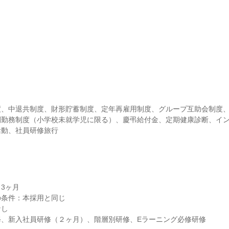
度、中退共制度、財形貯蓄制度、定年再雇用制度、グループ互助会制度
間勤務制度（小学校未就学児に限る）、慶弔給付金、定期健康診断、イ
活動、社員研修旅行
3ヶ月

条件：本採用と同じ

し

、新入社員研修（２ヶ月）、階層別研修、Eラーニング必修研修
