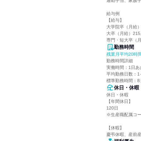
通勤手当、家族手
給与例

【給与】

大学院卒（月給）22
大卒（月給）215,8
専門・短大卒（月給
勤務時間
残業月平均20時
勤務時間詳細

実働時間：1日あた
平均勤務日数：1ヶ
標準勤務時間：8:3
休日・休暇
休日・休暇

【年間休日】

120日

※生産職配属コー
【休暇】

慶弔休暇、産前産