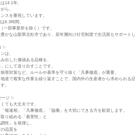
14.1年。

がら、

ンスを重視しています。

6.3時間、

日（一部事業所を除く）です。

豊かな山梨県北杜市であり、若年層向け社宅制度で生活面もサポートし
✨

ンは、

み出した価値ある品種を、

」にして送り出すことです。

病害対策など、ルールや基準を守り抜く「凡事徹底」が重要。

、地道で着実な作業を繰り返すことで、国内外の生産者から求められる
す。

ージ ✨

くても大丈夫です。

「報連相」「凡事徹底」「協働」を大切にできる方を歓迎します。

取り組める「着実性」と

調性」を発揮し、

の品質を
