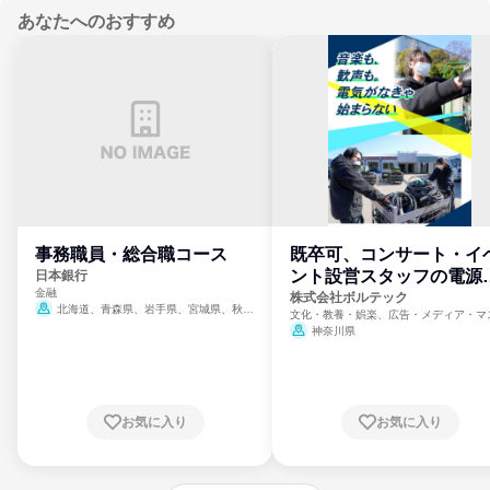
あなたへのおすすめ
事務職員・総合職コース
既卒可、コンサート・イ
ント設営スタッフの電源
日本銀行
金融
門
株式会社ボルテック
北海道、青森県、岩手県、宮城県、秋田
文化・教養・娯楽、広告・メディア・マ
県、山形県、福島県、茨城県、群馬県、埼玉
ミ、電力・ガス・水道・エネルギー
神奈川県
県、東京都、神奈川県、新潟県、富山県、石
川県、福井県、山梨県、長野県、静岡県、愛
知県、京都府、大阪府、兵庫県、鳥取県、島
根県、岡山県、広島県、山口県、徳島県、香
川県、愛媛県、高知県、福岡県、佐賀県、長
お気に入り
お気に入り
崎県、熊本県、大分県、宮崎県、鹿児島県、
沖縄県