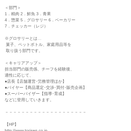
＜部門＞

1．精肉 2．鮮魚 3．青果

4．惣菜 5．グロサリー 6．ベーカリー

7．チェッカー（レジ）

※グロサリーとは…

 菓子、ペットボトル、家庭用品等を

 取り扱う部門です。

＜キャリアアップ＞

担当部門の販売係、チーフを経験後、

適性に応じて、

●店長【店舗運営･労務管理ほか】

●バイヤー【商品選定･交渉･買付･販売企画】

●スーパーバイザー【指導･育成】

などに登用していきます。

－－－－－－－－－－－－－－－－－－－－

【HP】

http://www.torisen.co.jp