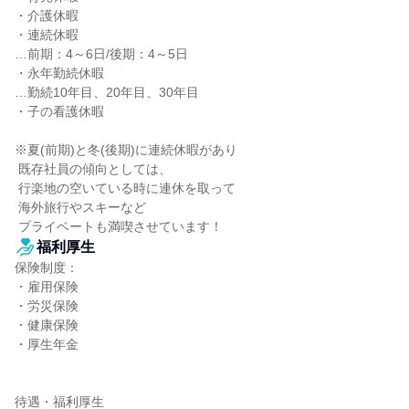
・介護休暇

・連続休暇

…前期：4～6日/後期：4～5日

・永年勤続休暇

…勤続10年目、20年目、30年目

・子の看護休暇

※夏(前期)と冬(後期)に連続休暇があり

 既存社員の傾向としては、

 行楽地の空いている時に連休を取って

 海外旅行やスキーなど

 プライベートも満喫させています！
福利厚生
保険制度：

・雇用保険

・労災保険

・健康保険

・厚生年金

待遇・福利厚生
