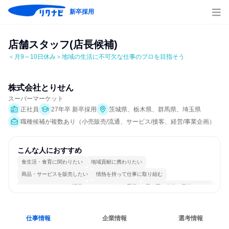
新卒採用
店舗スタッフ(店長候補)
＜月9～10日休み＞地域の生活に不可欠な仕事のプロを目指そう
株式会社とりせん
スーパーマーケット
正社員
27年卒 新卒採用
茨城県、栃木県、群馬県、埼玉県
職種候補が複数あり（小売販売/流通、サービス/接客、経営/事業企画）
こんな人におすすめ
食生活・食育に関わりたい
地域貢献に携わりたい
商品・サービスを販売したい
情熱を持って仕事に取り組む
コミュニケーションが活発
チームワークを重視
長く同じ会社に居続けられる
明確な目標を追いかける
一つの専門分野を極める
人とたくさん会話する
仕事情報
企業情報
選考情報