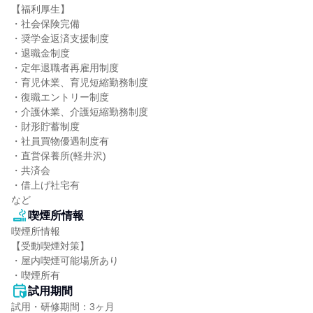
【福利厚生】

・社会保険完備

・奨学金返済支援制度

・退職金制度

・定年退職者再雇用制度

・育児休業、育児短縮勤務制度

・復職エントリー制度

・介護休業、介護短縮勤務制度

・財形貯蓄制度

・社員買物優遇制度有

・直営保養所(軽井沢)

・共済会

・借上げ社宅有

など
喫煙所情報
喫煙所情報

【受動喫煙対策】

・屋内喫煙可能場所あり

・喫煙所有
試用期間
試用・研修期間：3ヶ月
