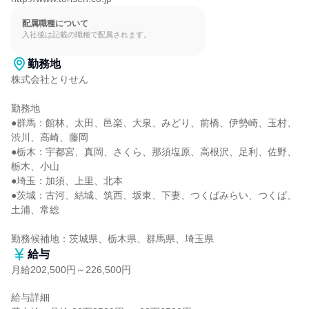
配属職種について
入社後は記載の職種で配属されます。
勤務地
株式会社とりせん

勤務地

●群馬：館林、太田、邑楽、大泉、みどり、前橋、伊勢崎、玉村、
渋川、高崎、藤岡

●栃木：宇都宮、真岡、さくら、那須塩原、高根沢、足利、佐野、
栃木、小山

●埼玉：加須、上里、北本

●茨城：古河、結城、筑西、坂東、下妻、つくばみらい、つくば、
土浦、常総

勤務候補地：茨城県、栃木県、群馬県、埼玉県
給与
月給202,500円～226,500円
給与詳細
