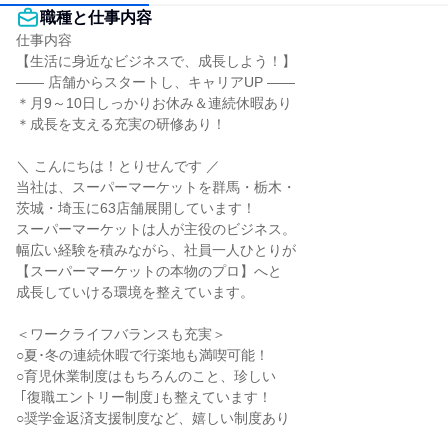
職種と仕事内容
仕事内容

【生活に身近なビジネスで、成長しよう！】

―― 店舗からスタートし、キャリアUP ――

＊月9～10日しっかりお休み＆連続休暇あり

＊成長を支える充実の研修あり！

＼ こんにちは！とりせんです ／

当社は、スーパーマーケットを群馬・栃木・

茨城・埼玉に63店舗展開しています！

スーパーマーケットは人が主役のビジネス。

幅広い経験を積みながら、社員一人ひとりが

【スーパーマーケットの本物のプロ】へと

成長していける環境を整えています。

＜ワークライフバランスも充実＞

○夏･冬の連続休暇で行楽地も満喫可能！

○育児休業制度はもちろんのこと、珍しい

 ｢復職エントリー制度｣も整えています！

○奨学金返済支援制度など、嬉しい制度あり
