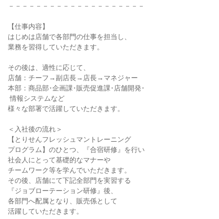
－－－－－－－－－－－－－－－－－－－－

【仕事内容】

はじめは店舗で各部門の仕事を担当し、

業務を習得していただきます。

その後は、適性に応じて、

店舗：チーフ→副店長→店長→マネジャー

本部：商品部･企画課･販売促進課･店舗開発･

 情報システムなど

様々な部署で活躍していただきます。

＜入社後の流れ＞

【とりせんフレッシュマントレーニング

プログラム】のひとつ、『合宿研修』を行い

社会人にとって基礎的なマナーや

チームワーク等を学んでいただきます。

その後、店舗にて下記全部門を実習する

『ジョブローテーション研修』後、

各部門へ配属となり、販売係として

活躍していただきます。
