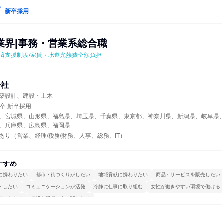
新卒採用
業界|事務・営業系総合職
返済支援制度/家賃・水道光熱費全額負担
会社
築設計、建設・土木
年卒 新卒採用
、宮城県、山形県、福島県、埼玉県、千葉県、東京都、神奈川県、新潟県、岐阜県
、兵庫県、広島県、福岡県
あり（営業、経理/税務/財務、人事、総務、IT）
すすめ
に携わりたい
都市・街づくりがしたい
地域貢献に携わりたい
商品・サービスを販売したい
トしたい
コミュニケーションが活発
冷静に仕事に取り組む
女性が働きやすい環境で働ける
続けられる
多様な職種の人と関われる