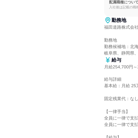
配属職種につい
入社後は記載の職
勤務地
福田道路株式会社
勤務地

勤務候補地：北
岐阜県、静岡県
給与
月給254,700円～2
給与詳細

基本給：月給 25万4
固定残業代：なし
【一律手当】

全員に一律で支払
全員に一律で支払
【給与】
