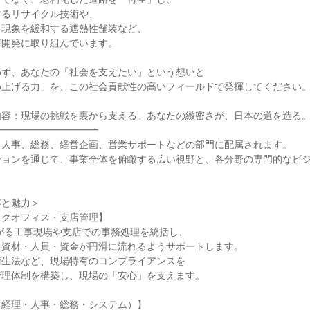
るリサイクル技術や、

現象を緩和する遮熱性舗装など、

開発に取り組んでいます。

ず、あなたの「社会を支えたい」という想いと

上げる力」を、この社会貢献性の高いフィールドで発揮してください。
容：現場の挑戦を裏から支える。あなたの緻密さが、日本の道を造る。
━━━━━━━━━━

人事、総務、経営企画、営業サポートなどの部門に配属されます。

ションを通じて、事業全体を俯瞰する広い視野と、各分野の専門的なビ
と魅力＞

クオフィス・支店管理】

がる工事現場や支店での事務処理を統括し、

資材・人員・資金が円滑に流れるようサポートします。

生法など、現場特有のコンプライアンスを

理体制を構築し、現場の「安心」を支えます。

経理・人事・総務・システム）】
