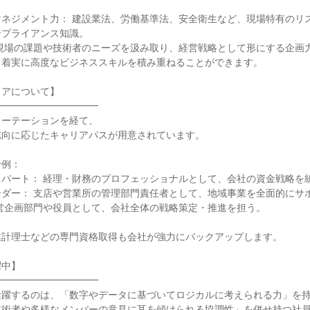
マネジメント力： 建設業法、労働基準法、安全衛生など、現場特有のリ
プライアンス知識。

現場の課題や技術者のニーズを汲み取り、経営戦略として形にする企画力
着実に高度なビジネススキルを積み重ねることができます。

アについて】

━━━━━━━━━━

ーテーションを経て、

向に応じたキャリアパスが用意されています。

例：

パート： 経理・財務のプロフェッショナルとして、会社の資金戦略を統
ダー： 支店や営業所の管理部門責任者として、地域事業を全面的にサポ
営企画部門や役員として、会社全体の戦略策定・推進を担う。

計理士などの専門資格取得も会社が強力にバックアップします。

中】

━━━━━━━━━━

躍するのは、「数字やデータに基づいてロジカルに考えられる力」を持
術者や多様なメンバーの意見に耳を傾けられる協調性」を併せ持つ社員