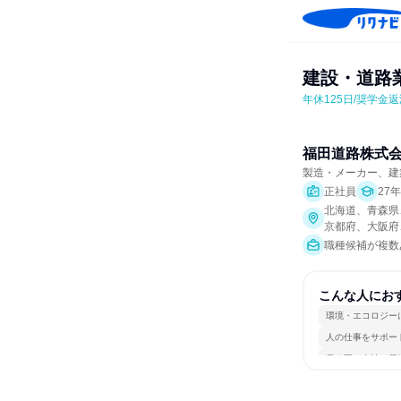
建設・道路
年休125日/奨学金
福田道路株式
製造・メーカー、建
正社員
27
北海道、青森県
京都府、大阪府
職種候補が複数
こんな人にお
環境・エコロジー
人の仕事をサポー
長く同じ会社に居