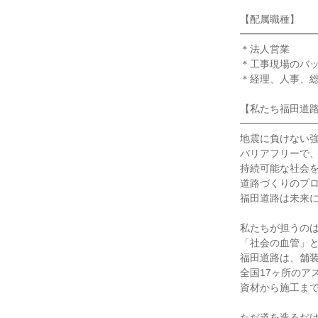
【配属職種】

━━━━━━━━
＊法人営業

＊工事現場のバッ
＊経理、人事、総
【私たち福田道路
━━━━━━━━
地震に負けない強
バリアフリーで、
持続可能な社会を
道路づくりのプロ
福田道路は未来に
私たちが担うのは
「社会の血管」と
福田道路は、舗装
全国17ヶ所のア
資材から施工まで
ただ道を造るだけ