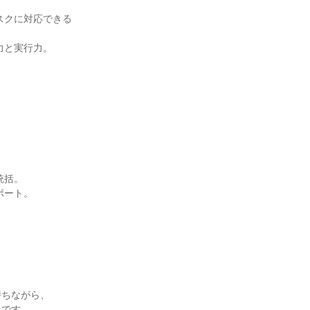
スクに対応できる
と実行力。

括。

ート。

ちながら、

です。
