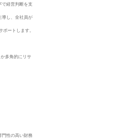
字で経営判断を支
主導し、全社員が
サポートします。

うか多角的にリサ
専門性の高い財務