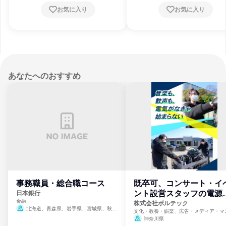
都府、大阪府、兵庫県、広島県、福岡県
お気に入り
お気に入り
8月31日締切
あなたへのおすすめ
事務職員・総合職コース
既卒可、コンサート・イ
ント設営スタッフの電源
日本銀行
金融
門
株式会社ボルテック
北海道、青森県、岩手県、宮城県、秋田
文化・教養・娯楽、広告・メディア・マ
県、山形県、福島県、茨城県、群馬県、埼玉
ミ、電力・ガス・水道・エネルギー
神奈川県
県、東京都、神奈川県、新潟県、富山県、石