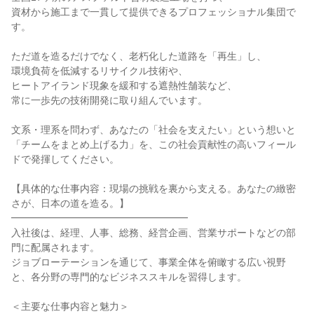
資材から施工まで一貫して提供できるプロフェッショナル集団で
す。

ただ道を造るだけでなく、老朽化した道路を「再生」し、

環境負荷を低減するリサイクル技術や、

ヒートアイランド現象を緩和する遮熱性舗装など、

常に一歩先の技術開発に取り組んでいます。

文系・理系を問わず、あなたの「社会を支えたい」という想いと

「チームをまとめ上げる力」を、この社会貢献性の高いフィール
ドで発揮してください。

【具体的な仕事内容：現場の挑戦を裏から支える。あなたの緻密
さが、日本の道を造る。】

━━━━━━━━━━━━━━━━━━

入社後は、経理、人事、総務、経営企画、営業サポートなどの部
門に配属されます。

ジョブローテーションを通じて、事業全体を俯瞰する広い視野
と、各分野の専門的なビジネススキルを習得します。

＜主要な仕事内容と魅力＞
