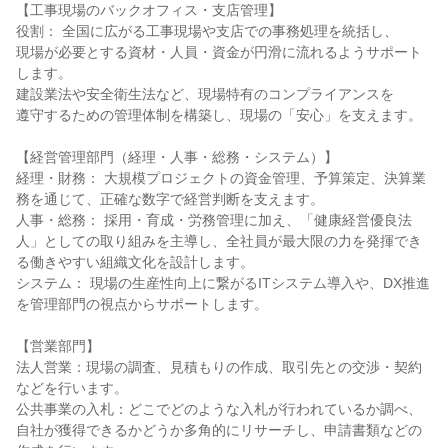
【工事現場のバックオフィス・支店管理】

役割： 全国に広がる工事現場や支店での事務処理を統括し、

現場が必要とする資材・人員・資金が円滑に流れるようサポート
します。

建設業法や安全衛生法など、現場特有のコンプライアンスを

遵守するための管理体制を構築し、現場の「安心」を支えます。

【経営管理部門（経理・人事・総務・システム）】

経理・財務： 大規模プロジェクトの資金管理、予算策定、決算業
務を通じて、正確な数字で経営判断を支えます。

人事・総務： 採用・育成・労務管理に加え、「健康経営優良法
人」としての取り組みを主導し、全社員が最大限の力を発揮でき
る働きやすい組織文化を設計します。

システム： 現場の生産性向上に繋がるITシステム導入や、DX推進
を管理部門の視点からサポートします。

【営業部門】

法人営業：現場の調査、見積もりの作成、取引先との交渉・契約
などを行います。

公共事業の入札：どこでどのような入札が行われているか調べ、
自社が獲得できるかどうか多角的にリサーチし、申請書類などの