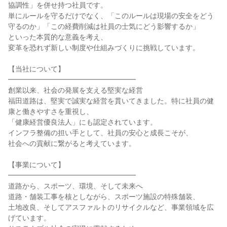
協調性」を併せ持つ社員です。

単にルールを守るだけでなく、「このルールは現場の安全をどう
守るのか」「この経費削減は社員の士気にどう影響するか」

といった本質的な意義を考え、

変革を恐れず新しい制度や仕組みづくりに挑戦しています。

【当社について】

━━━━━━━━━━━━━━━━━━

創業以来、社会の発展を支える堅実な経営

福田道路は、堅実で誠実な経営を貫いてきました。特に社員の健
康と働きやすさを重視し、

「健康経営優良法人」にも認定されています。

インフラ整備の担い手として、社員の安心と成長こそが、

社会への貢献に繋がると考えています。

【事業について】

━━━━━━━━━━━━━━━━━━

道路から、スポーツ、環境、そして未来へ

道路・舗装工事を核としながら、スポーツ施設の特殊舗装、

土地改良、そしてアスファルトのリサイクルなど、事業領域を広
げています。
