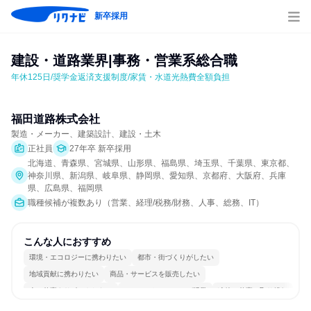
新卒採用
建設・道路業界|事務・営業系総合職
年休125日/奨学金返済支援制度/家賃・水道光熱費全額負担
福田道路株式会社
製造・メーカー、建築設計、建設・土木
正社員
27年卒 新卒採用
北海道、青森県、宮城県、山形県、福島県、埼玉県、千葉県、東京都、
神奈川県、新潟県、岐阜県、静岡県、愛知県、京都府、大阪府、兵庫
県、広島県、福岡県
職種候補が複数あり（営業、経理/税務/財務、人事、総務、IT）
こんな人におすすめ
環境・エコロジーに携わりたい
都市・街づくりがしたい
地域貢献に携わりたい
商品・サービスを販売したい
人の仕事をサポートしたい
コミュニケーションが活発
冷静に仕事に取り組む
女性が働きやすい環境で働ける
長く同じ会社に居続けられる