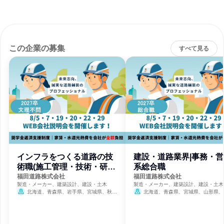
この企業の募集
すべて見る
インフラをつくる道路の技
建設・道路業界|事務・営
術職(施工管理・技術・研
系総合職
究・機械)
福田道路株式会社
福田道路株式会社
製造・メーカー、建築設計、建設・土木
製造・メーカー、建築設計、建設・土木
北海道、青森県、岩手県、宮城県、秋田
北海道、青森県、宮城県、山形県、
県、山形県、福島県、茨城県、栃木県、群馬
県、埼玉県、千葉県、東京都、神奈川県
県、埼玉県、千葉県、東京都、神奈川県、新
潟県、岐阜県、静岡県、愛知県、京都府
潟県、富山県、石川県、福井県、山梨県、長
阪府、兵庫県、広島県、福岡県
8
野県、岐阜県、静岡県、愛知県、滋賀県、京
日締切