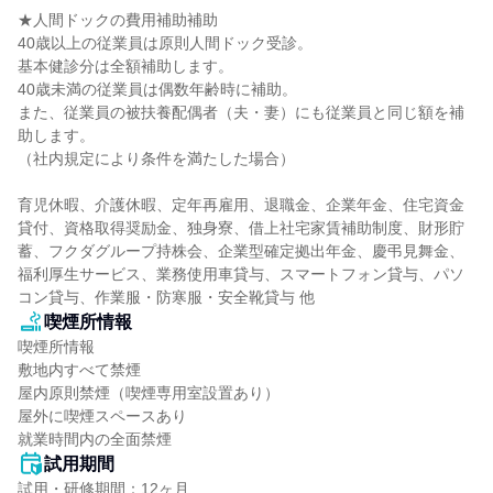
★人間ドックの費用補助補助

40歳以上の従業員は原則人間ドック受診。

基本健診分は全額補助します。

40歳未満の従業員は偶数年齢時に補助。

また、従業員の被扶養配偶者（夫・妻）にも従業員と同じ額を補
助します。

（社内規定により条件を満たした場合）

育児休暇、介護休暇、定年再雇用、退職金、企業年金、住宅資金
貸付、資格取得奨励金、独身寮、借上社宅家賃補助制度、財形貯
蓄、フクダグループ持株会、企業型確定拠出年金、慶弔見舞金、
福利厚生サービス、業務使用車貸与、スマートフォン貸与、パソ
コン貸与、作業服・防寒服・安全靴貸与 他
喫煙所情報
喫煙所情報

敷地内すべて禁煙

屋内原則禁煙（喫煙専用室設置あり）

屋外に喫煙スペースあり

就業時間内の全面禁煙
試用期間
試用・研修期間：12ヶ月
