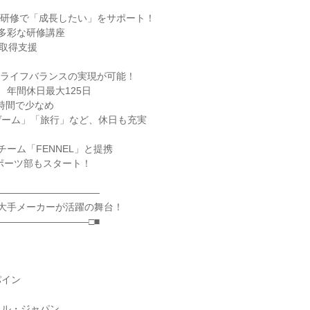
富な研修で「成長したい」をサポート！

の多彩な研修講座

取得支援

ークライフバランスの実現が可能！

年間休日最大125日

時間で少なめ

ーム」「旅行」など、休日も充実

ーム「FENNEL」と提携

ポーツ部もスタート！

―――――――――――

の大手メーカーが活躍の舞台！

―――――――――□■

イン

ル・ジャパン
