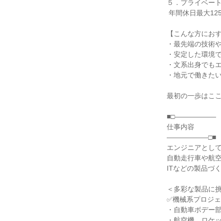
５．プライベート
 年間休日最大125日、平均残業9.2時間。選べる勤務地エリア。

【こんな方におす
・最先端の技術や
・安定した環境で
・文系出身でもエ
・地元で働きたい
最初の一歩はここ
■□――――――

仕事内容

――――――□■

エンジニアとして、
自動走行車や航空
ITなどの製品づ
＜多彩な製品に挑
✅機械系プロジェ
・自動車ボデー部
・航空機、ロケッ