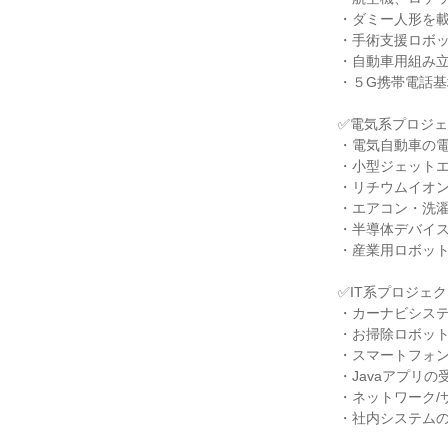
・ダミー人形を載
・手術支援ロボッ
・自動車用組み立
・５G携帯電話基
✅電気系プロジェ
・電気自動車の電
・小型ジェットエ
・リチウムイオン
・エアコン・洗濯
・半導体デバイス
・産業用ロボット
✅IT系プロジェク
・カーナビシステ
・お掃除ロボット
・スマートフォン
・Javaアプリの
・ネットワーク/
・社内システムの