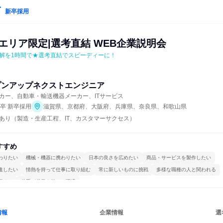
新卒採用
エリア限定|選考直結 WEB企業説明会
解を1時間で★選考直結でスピーディーに！
プンアップネクストエンジニア
カー、自動車・輸送機器メーカー、ITサービス
年卒 新卒採用
滋賀県、京都府、大阪府、兵庫県、奈良県、和歌山県
あり（製造・生産工程、IT、カスタマーサクセス）
すすめ
わりたい
機械・機器に携わりたい
日本の良さを広めたい
商品・サービスを製作したい
進したい
情熱を持って仕事に取り組む
常に新しいものに挑戦
多様な職種の人と関われる
極める
若手が裁量を持てる環境
情報
企業情報
選