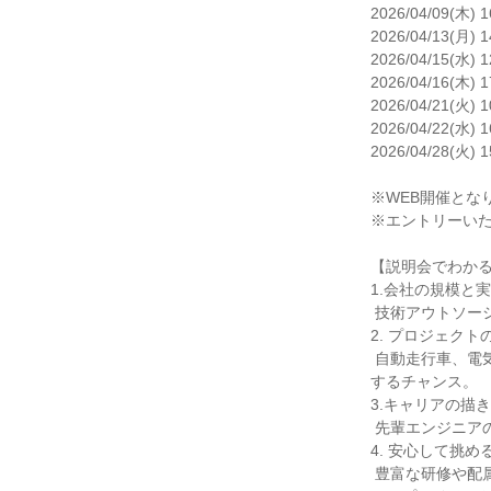
2026/04/09(木) 1
2026/04/13(月) 1
2026/04/15(水) 1
2026/04/16(木) 1
2026/04/21(火) 1
2026/04/22(水) 1
2026/04/28(火) 1
※WEB開催となり
※エントリーいた
【説明会でわかる
1.会社の規模と実
 技術アウトソーシング業界で国内上位。1,100社以上の大手メーカーと取引。

2. プロジェクトの
 自動走行車、電気自動車、航空機、ロケット、半導体、ロボット、医療用機器開発など幅広い分野で活躍
するチャンス。

3.キャリアの描き
 先輩エンジニアの成長モデルを紹介。

4. 安心して挑め
 豊富な研修や配属後のフォロー体制、キャリアコンサルティングなど。
