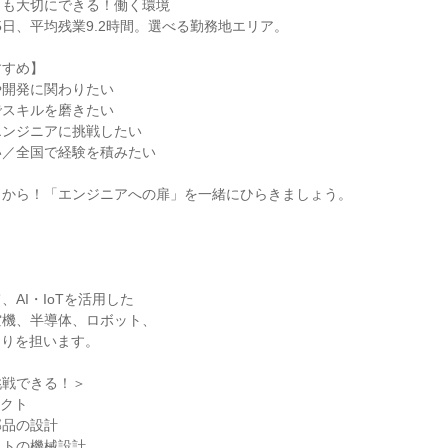
も大切にできる！働く環境

すめ】

開発に関わりたい

スキルを磨きたい

ンジニアに挑戦したい

／全国で経験を積みたい

から！「エンジニアへの扉」を一緒にひらきましょう。

AI・IoTを活用した

機、半導体、ロボット、

くりを担います。

戦できる！＞

クト

品の設計

トの機械設計
