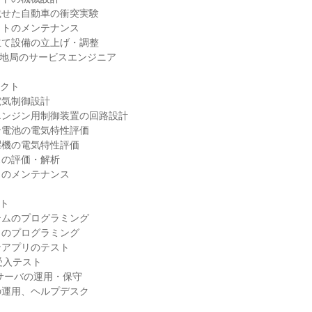
せた自動車の衝突実験

トのメンテナンス

て設備の立上げ・調整

地局のサービスエンジニア

クト

気制御設計

ンジン用制御装置の回路設計

電池の電気特性評価

機の電気特性評価

の評価・解析

のメンテナンス

ト

ムのプログラミング

のプログラミング

アプリのテスト

受入テスト

サーバの運用・保守

運用、ヘルプデスク
