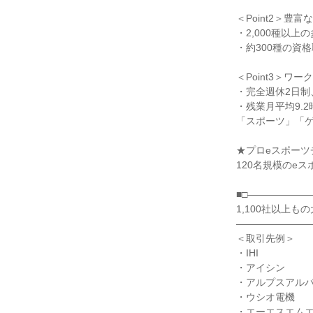
＜Point2＞豊
・2,000種以上
・約300種の資格
＜Point3＞ワ
・完全週休2日制、
・残業月平均9.2
「スポーツ」「ゲ
★プロeスポーツチ
120名規模のeス
■□――――――
1,100社以上も
――――――――
＜取引先例＞

・IHI

・アイシン

・アルプスアルパ
・ウシオ電機

・エーエスエムエ