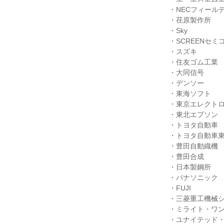
・NECフィールデ
・荏原製作所

・Sky

・SCREENセ
・スズキ

・住友ゴム工業

・大同信号

・デンソー

・東海ソフト

・東京エレクトロ
・東北エプソン

・トヨタ自動車

・トヨタ自動車東
・豊田自動織機

・豊田合成

・日本製鋼所

・パナソニック

・FUJI

・三菱重工機械シ
・ミライト・ワン
・ユナイテッド・