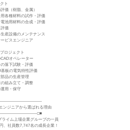
クト

評価（樹脂、金属）

用各種材料の試作・評価

電池用材料の合成・評価

評価

生産設備のメンテナンス

ービスエンジニア

プロジェクト

CADオペレーター

の落下試験・評価

U基板の電気特性評価

部品の生産管理

の組み立て・調整

運用・保守

―――――――――――

のエンジニアから選ばれる理由

―――――――――□■

証プライム上場企業グループの一員

円、社員数7,747名の成長企業！
