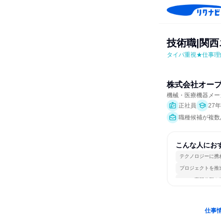
技術職|関西
タイパ重視★仕事理
株式会社オー
機械・医療機器メー
正社員
27
職種候補が複数
こんな人にお
テクノロジーに携
プロジェクトを推
一つの専門分野を
仕事