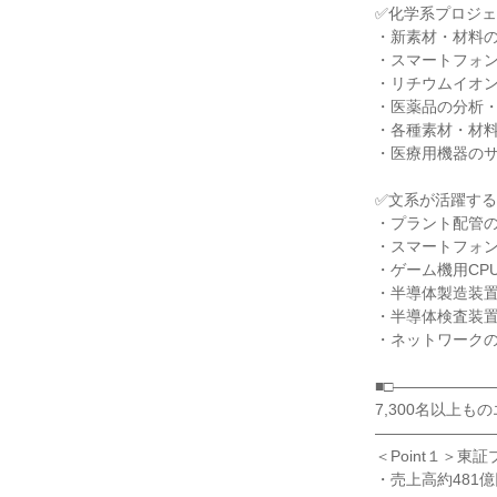
✅化学系プロジェ
・新素材・材料の
・スマートフォン
・リチウムイオン
・医薬品の分析・
・各種素材・材料
・医療用機器のサ
✅文系が活躍する
・プラント配管の
・スマートフォン
・ゲーム機用CP
・半導体製造装置
・半導体検査装置
・ネットワークの
■□――――――
7,300名以上も
――――――――
＜Point１＞東
・売上高約481億