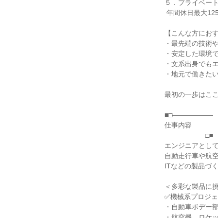
５．プライベート
 年間休日最大125日、平均残業9.2時間。選べる勤務地エリア。

【こんな方におす
・最先端の技術や
・安定した環境で
・文系出身でもエ
・地元で働きたい
最初の一歩はここ
■□――――――

仕事内容

――――――□■

エンジニアとして、
自動走行車や航空
ITなどの製品づ
＜多彩な製品に挑
✅機械系プロジェ
・自動車ボデー部
・航空機、ロケッ