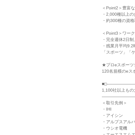
＜Point2＞豊
・2,000種以上
・約300種の資格
＜Point3＞ワ
・完全週休2日制、
・残業月平均9.2
「スポーツ」「ゲ
★プロeスポーツチ
120名規模のeス
■□――――――
1,100社以上も
――――――――
＜取引先例＞

・IHI

・アイシン

・アルプスアルパ
・ウシオ電機

・エーエスエムエ