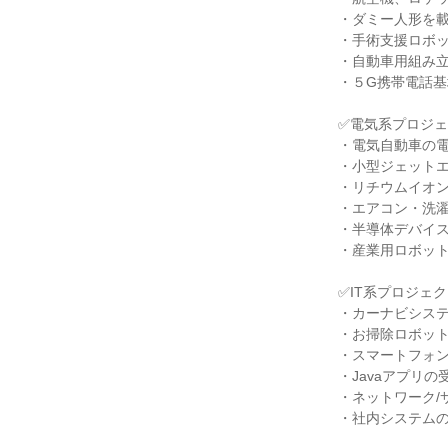
・ダミー人形を載
・手術支援ロボッ
・自動車用組み立
・５G携帯電話基
✅電気系プロジェ
・電気自動車の電
・小型ジェットエ
・リチウムイオン
・エアコン・洗濯
・半導体デバイス
・産業用ロボット
✅IT系プロジェク
・カーナビシステ
・お掃除ロボット
・スマートフォン
・Javaアプリの
・ネットワーク/
・社内システムの