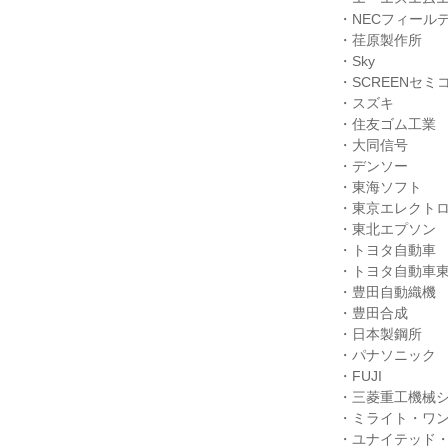
・NECフィールデ
・荏原製作所

・Sky

・SCREENセ
・スズキ

・住友ゴム工業

・大同信号

・デンソー

・東海ソフト

・東京エレクトロ
・東北エプソン

・トヨタ自動車

・トヨタ自動車東
・豊田自動織機

・豊田合成

・日本製鋼所

・パナソニック

・FUJI

・三菱重工機械シ
・ミライト・ワン
・ユナイテッド・