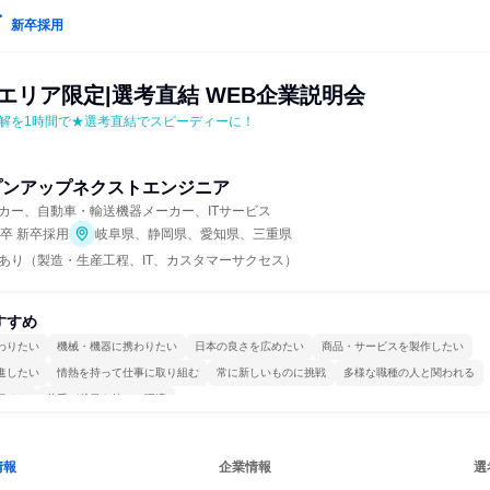
新卒採用
エリア限定|選考直結 WEB企業説明会
解を1時間で★選考直結でスピーディーに！
プンアップネクストエンジニア
カー、自動車・輸送機器メーカー、ITサービス
年卒 新卒採用
岐阜県、静岡県、愛知県、三重県
あり（製造・生産工程、IT、カスタマーサクセス）
すすめ
わりたい
機械・機器に携わりたい
日本の良さを広めたい
商品・サービスを製作したい
進したい
情熱を持って仕事に取り組む
常に新しいものに挑戦
多様な職種の人と関われる
極める
若手が裁量を持てる環境
情報
企業情報
選