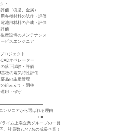
クト

評価（樹脂、金属）

用各種材料の試作・評価

電池用材料の合成・評価

評価

生産設備のメンテナンス

ービスエンジニア

プロジェクト

CADオペレーター

の落下試験・評価

U基板の電気特性評価

部品の生産管理

の組み立て・調整

運用・保守

―――――――――――

のエンジニアから選ばれる理由

―――――――――□■

証プライム上場企業グループの一員

円、社員数7,747名の成長企業！
