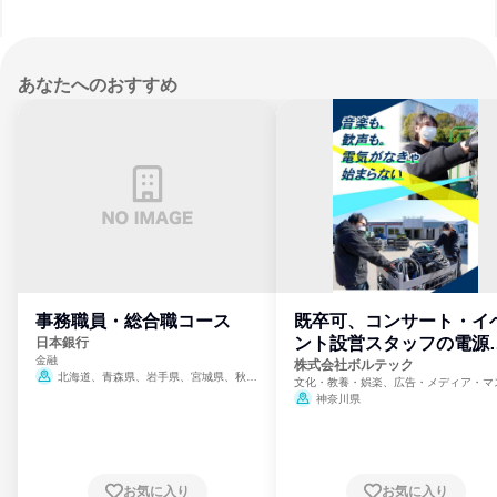
あなたへのおすすめ
事務職員・総合職コース
既卒可、コンサート・イ
ント設営スタッフの電源
日本銀行
金融
門
株式会社ボルテック
北海道、青森県、岩手県、宮城県、秋田
文化・教養・娯楽、広告・メディア・マ
県、山形県、福島県、茨城県、群馬県、埼玉
ミ、電力・ガス・水道・エネルギー
神奈川県
県、東京都、神奈川県、新潟県、富山県、石
川県、福井県、山梨県、長野県、静岡県、愛
知県、京都府、大阪府、兵庫県、鳥取県、島
根県、岡山県、広島県、山口県、徳島県、香
川県、愛媛県、高知県、福岡県、佐賀県、長
お気に入り
お気に入り
崎県、熊本県、大分県、宮崎県、鹿児島県、