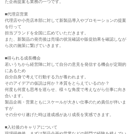
た企画提案も業務の一つです。

■代理店営業

代理店や小売店本部に対して新製品導入やプロモーションの提案
を行って

担当ブランドを全国に広めていただきます。

また、新製品の発売後は売場の状況確認や販促効果を確認しなが
ら次の施策に繋げていきます。

■得られる成長機会

若いうちから経営陣に対して自分の意見を発信する機会が定期的
にあるため

自分自身で考えて行動する力が養われます。

そのアイデアの仮説は何か？本質をとらえているのか？

何度も何度も思考を巡らせ、様々な角度で考えながら仕事に向き
合います。

製品企画・営業ともにスケールが大きい仕事のため責任が伴いま
すが

その分やり遂げた時は達成感があり成長を実感できます。

■入社後のキャリアについて

現場研修後、まずは製品企画や営業などの部門で経験を積んでい