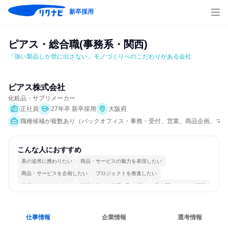
新卒採用
ピアス・総合職(事務系・関西)
「強い製品しか世に出さない」モノづくりへのこだわりがある会社
ピアス株式会社
化粧品・サプリメーカー
正社員
27年卒 新卒採用
大阪府
職種候補が複数あり（バックオフィス・事務・受付、営業、商品企画、マー
こんな人におすすめ
美の追求に携わりたい
商品・サービスの魅力を表現したい
商品・サービスを企画したい
プロジェクトを推進したい
分析・リサーチしたい
情熱を持って仕事に取り組む
常に新しいものに挑戦
長く同じ会社に居続けられる
多様な職種の人と関われる
若手が裁量を持てる環境
仕事情報
企業情報
選考情報