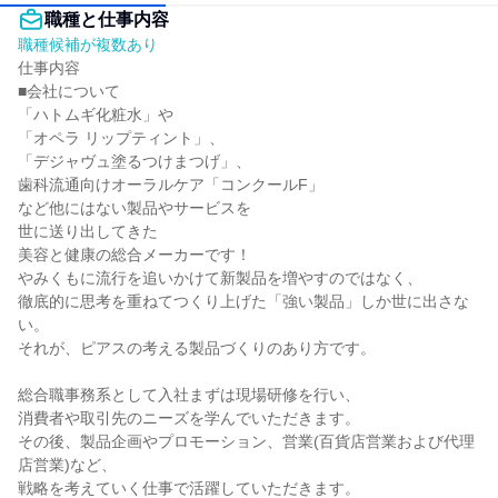
職種と仕事内容
職種候補が複数あり
仕事内容

■会社について

「ハトムギ化粧水」や

「オペラ リップティント」、

「デジャヴュ塗るつけまつげ」、

歯科流通向けオーラルケア「コンクールF」

など他にはない製品やサービスを

世に送り出してきた

美容と健康の総合メーカーです！

やみくもに流行を追いかけて新製品を増やすのではなく、

徹底的に思考を重ねてつくり上げた「強い製品」しか世に出さな
い。

それが、ピアスの考える製品づくりのあり方です。

総合職事務系として入社まずは現場研修を行い、

消費者や取引先のニーズを学んでいただきます。

その後、製品企画やプロモーション、営業(百貨店営業および代理
店営業)など、

戦略を考えていく仕事で活躍していただきます。
