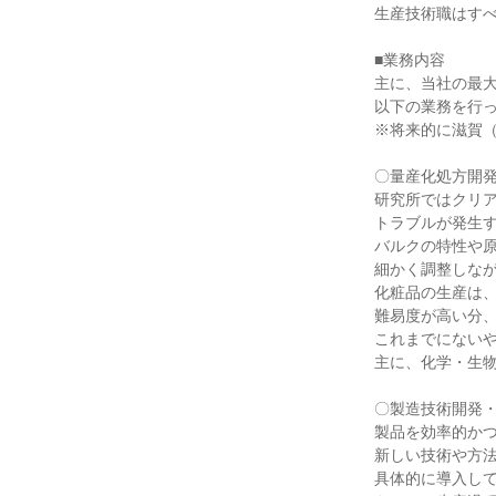
生産技術職はすべ
■業務内容

主に、当社の最大
以下の業務を行っ
※将来的に滋賀（
〇量産化処方開発:
研究所ではクリア
トラブルが発生す
バルクの特性や原
細かく調整しなが
化粧品の生産は、
難易度が高い分、
これまでにないや
主に、化学・生物
〇製造技術開発・
製品を効率的かつ
新しい技術や方法
具体的に導入して