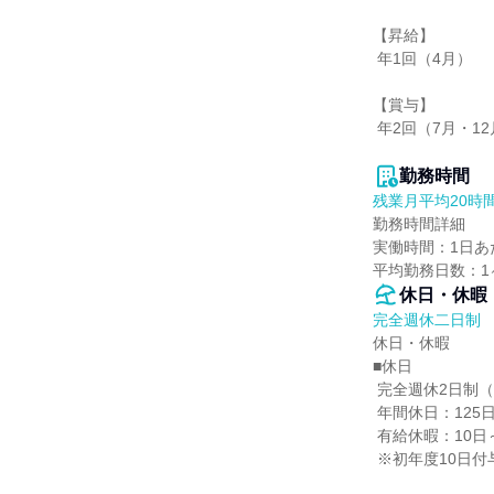
【昇給】

 年1回（4月）

【賞与】

 年2回（7月・12月）

勤務時間
残業月平均20時
勤務時間詳細

実働時間：1日あた
平均勤務日数：1ヶ
休日・休暇
完全週休二日制
休日・休暇

■休日

 完全週休2日制（土日）

 年間休日：125日

 有給休暇：10日～20日

 ※初年度10日付与（入社6か月後～取得可能）
