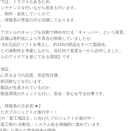
では、トラブルもあるため、

ンテナンスを行いながら改良も行います。

、制作・改良していくので、

・情報系の専攻の方が活躍しております。



アボトルのキャップを自動で締め付ける「キャッパー」という装置。

設備は老朽化により不具合が頻発していましたが、

 3次元設計ソフトを導入し、約150の部品をすべて図面化。

との連動性を考慮しながら、自社内で装置を一から自作しました。

らのアイデアを形にできる環境】です。

証:

に至るまでの品質、安定性評価、

析試験などを行います。

製品が生産されているのか、

製造環境のチェックも行い、安全・安心を守る仕事です。

、情報系の方必見!★】

た大プロジェクトが進行中！！

定の「新工場設立」に向けたプロジェクトが進行中！

造工程の 自動化・システム化を積極的に進めています。

を活用した新たな製造技術の開発、
