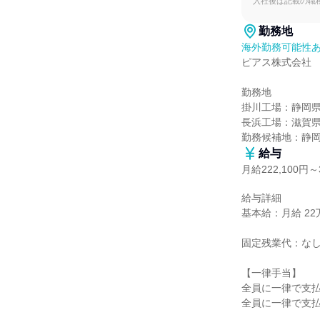
入社後は記載の職
勤務地
海外勤務可能性
ピアス株式会社

勤務地

掛川工場：静岡県
長浜工場：滋賀県
勤務候補地：静
給与
月給222,100円～3
給与詳細

基本給：月給 22万2
固定残業代：なし
【一律手当】

全員に一律で支払
全員に一律で支払