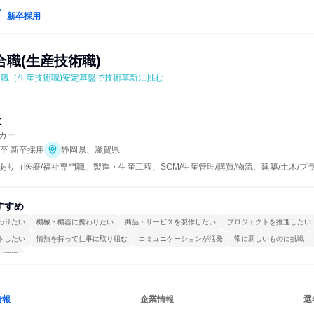
新卒採用
職(生産技術職)
合職（生産技術職)安定基盤で技術革新に挑む
社
カー
年卒 新卒採用
静岡県、滋賀県
あり（医療/福祉専門職、製造・生産工程、SCM/生産管理/購買/物流、建築/土木/プ
すすめ
わりたい
機械・機器に携わりたい
商品・サービスを製作したい
プロジェクトを推進したい
トしたい
情熱を持って仕事に取り組む
コミュニケーションが活発
常に新しいものに挑戦
る環境
情報
企業情報
選