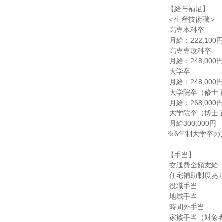
【給与補足】

＜生産技術職＞

 高専本科卒

 月給：222,100円

 高専専攻科卒

 月給：248,000円（月給）

 大学卒

 月給：248,000円

 大学院卒（修士了）

 月給：268,000円

 大学院卒（博士了）

 月給300,000円

※6年制大学卒の
【手当】

 交通費全額支給

 住宅補助制度あり（対象者のみ）

 役職手当

 地域手当

 時間外手当

 家族手当（対象者のみ）
