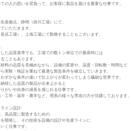
ての人の思いを背負って、お客様に製品を届ける重要な仕事です。

生産拠点、静岡（掛川工場）にて、

ていただきます。

長浜工場）、上海工場にて勤務することもございます。



した品質基準でも、工場での数トン単位での量産時には

ることもあります。

材料の品質を見極めながら、設備の変更や、温度・回転数・時間など

ら実験・検証を重ねて最適な製造条件を確立していきます。

わずかな条件の違いで仕上がりが変わってしまう繊細な世界です。

納得した品質の製品が出来上がると

りがいや自身の成長を感じれる仕事です。

・工学・薬学・農学など、理系の様々な専攻の方が活躍しております。
ライン設計:

、高品質に製造するための

を開発し、その技術を設備の設計や生産ラインに

いく仕事です。
