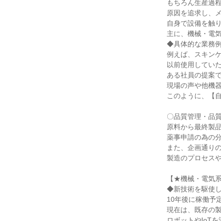
もちろん生産過程
原因を追求し、メ
自身で設備を触り
主に、機械・電気
◆具体的な業務例
例えば、スキンケ
以前使用していた
ある社員の提案で
現場の声や他機器
このように、【自
〇品質管理・品質保
原料から最終製品
薬事申請の為の分
また、企画通りの
製造のプロセスや
【★機械・電気系
◆新技術を駆使し
10年後に稼働予
現在は、既存の製
ロボットやIoT