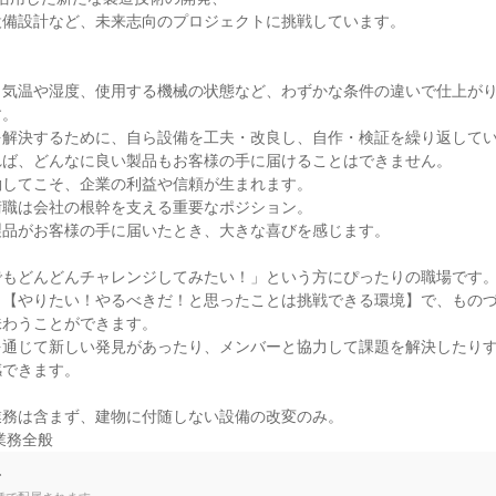
備設計など、未来志向のプロジェクトに挑戦しています。

、気温や湿度、使用する機械の状態など、わずかな条件の違いで仕上が
。

解決するために、自ら設備を工夫・改良し、自作・検証を繰り返してい
ば、どんなに良い製品もお客様の手に届けることはできません。

してこそ、企業の利益や信頼が生まれます。

職は会社の根幹を支える重要なポジション。

品がお客様の手に届いたとき、大きな喜びを感じます。

もどんどんチャレンジしてみたい！」という方にぴったりの職場です。
、【やりたい！やるべきだ！と思ったことは挑戦できる環境】で、もの
わうことができます。

を通じて新しい発見があったり、メンバーと協力して課題を解決したり
できます。

務は含まず、建物に付随しない設備の改変のみ。

業務全般
て