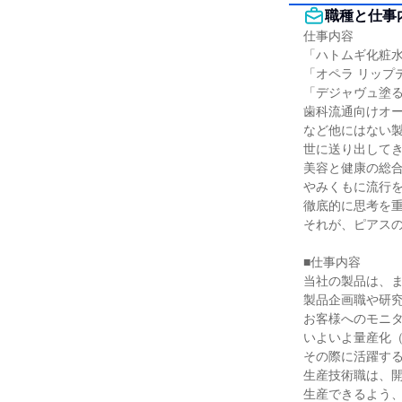
職種と仕事
仕事内容

「ハトムギ化粧水
「オペラ リップ
「デジャヴュ塗る
歯科流通向けオー
など他にはない製
世に送り出してき
美容と健康の総合
やみくもに流行を
徹底的に思考を重
それが、ピアスの
■仕事内容

当社の製品は、ま
製品企画職や研究
お客様へのモニタ
いよいよ量産化（
その際に活躍する
生産技術職は、開
生産できるよう、