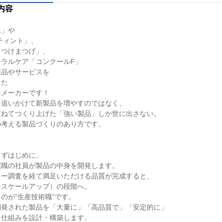
内容
」や

ティント」、

つけまつげ」、

ラルケア「コンクールF」

品やサービスを

た

メーカーです！

追いかけて新製品を増やすのではなく、

ねてつくり上げた「強い製品」しか世に出さない。

考える製品づくりのあり方です。

ずはじめに、

職の社員が製品の中身を開発します。

ー調査を経て満足いただける品質が完成すると、

スケールアップ）の段階へ。

のが“生産技術職”です。

発された製品を「大量に」「高品質で」「安定的に」

仕組みを設計・構築します。
