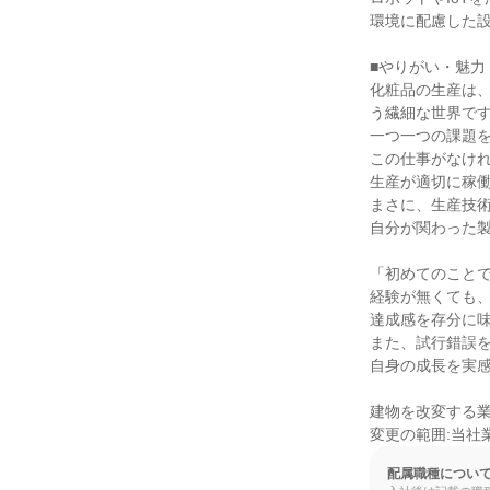
環境に配慮した設
■やりがい・魅力

化粧品の生産は
う繊細な世界です
一つ一つの課題を
この仕事がなけれ
生産が適切に稼働
まさに、生産技術
自分が関わった製
「初めてのことで
経験が無くても
達成感を存分に味
また、試行錯誤
自身の成長を実感
建物を改変する業
変更の範囲:当社
配属職種につい