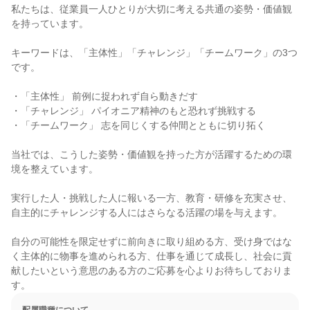
私たちは、従業員一人ひとりが大切に考える共通の姿勢・価値観
を持っています。

キーワードは、「主体性」「チャレンジ」「チームワーク」の3つ
です。

・「主体性」 前例に捉われず自ら動きだす

・「チャレンジ」 パイオニア精神のもと恐れず挑戦する

・「チームワーク」 志を同じくする仲間とともに切り拓く

当社では、こうした姿勢・価値観を持った方が活躍するための環
境を整えています。

実行した人・挑戦した人に報いる一方、教育・研修を充実させ、
自主的にチャレンジする人にはさらなる活躍の場を与えます。

自分の可能性を限定せずに前向きに取り組める方、受け身ではな
く主体的に物事を進められる方、仕事を通じて成長し、社会に貢
献したいという意思のある方のご応募を心よりお待ちしておりま
す。