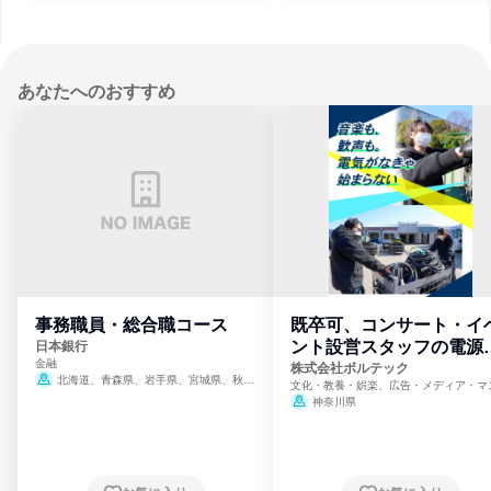
あなたへのおすすめ
事務職員・総合職コース
既卒可、コンサート・イ
ント設営スタッフの電源
日本銀行
金融
門
株式会社ボルテック
北海道、青森県、岩手県、宮城県、秋田
文化・教養・娯楽、広告・メディア・マ
県、山形県、福島県、茨城県、群馬県、埼玉
ミ、電力・ガス・水道・エネルギー
神奈川県
県、東京都、神奈川県、新潟県、富山県、石
川県、福井県、山梨県、長野県、静岡県、愛
知県、京都府、大阪府、兵庫県、鳥取県、島
根県、岡山県、広島県、山口県、徳島県、香
川県、愛媛県、高知県、福岡県、佐賀県、長