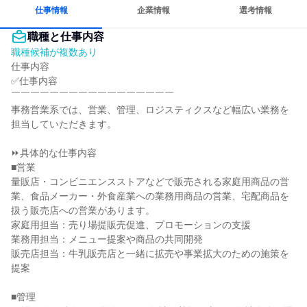
仕事情報
企業情報
選考情報
職種と仕事内容
職種候補が複数あり
仕事内容

✅仕事内容

￣￣￣￣￣￣￣￣￣￣￣￣￣￣￣￣￣

事務営業系では、営業、管理、ロジスティクスなど幅広い業務を
担当していただきます。

⏩具体的な仕事内容

■営業

量販店・コンビニエンスストアなどで販売される家庭用商品の営
業、食品メーカー・外食産業への業務用商品の営業、宅配商品を
扱う販売店への営業があります。

家庭用担当：売り場提販売促進、プロモーションの支援

業務用担当：メニュー提案や商品の共同開発

販売店担当：牛乳販売店と一緒に拡売や事業拡大のための施策を
提案

■管理
