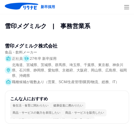
新卒採用
雪印メグミルク　|　事務営業系
雪印メグミルク株式会社
食品・飲料メーカー
正社員
27年卒 新卒採用
北海道、宮城県、茨城県、群馬県、埼玉県、千葉県、東京都、神奈川
県、石川県、静岡県、愛知県、京都府、大阪府、岡山県、広島県、福岡
県、沖縄県
職種候補が複数あり（営業、SCM/生産管理/購買/物流、総務、IT）
こんな人におすすめ
食生活・食育に関わりたい
健康促進に携わりたい
商品・サービスの魅力を表現したい
商品・サービスを販売したい
人の仕事をサポートしたい
情熱を持って仕事に取り組む
常に新しいものに挑戦
チームワークを重視