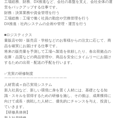
工場総務、財務、DX推進など、会社の基盤を支え、会社全体の運
営をバックアップする仕事です。

財務：決算業務や資金管理を行う

工場総務：工場で働く社員の勤怠や労務管理を行う

DX推進：社内システムの企画や管理・運営を行う

■ロジスティクス

量販店や卸・販売店・学校などのお客様からの注文に応じて、商
品を確実にお届けする仕事です。

将来の販売量を予測して工場へ製造を依頼したり、各出荷拠点の
在庫・品質などの商品管理や、商品を安全にタイムリーにお届け
するための出荷・配送の手配を行います。

✅充実の研修制度

￣￣￣￣￣￣￣￣￣￣￣￣￣￣￣￣￣

人材育成＝自己実現システム

新入社員など、新しい環境に身を置く人材には、基礎となる知
識・スキルを習得するための研修を施し、その後は、成果獲得に
向けて成長・挑戦した人材に、優先的にチャンスを与え、投資し
ていきます。

【研修具体例】

新入社員研修
