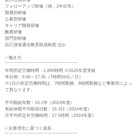
フォローアップ研修（例：2年目等）

階層別研修

公募型研修

キャリア開発研修

酪農研修

部門別研修

自己啓発通信教育助成制度 ほか

✅働き方

￣￣￣￣￣￣￣￣￣￣￣￣￣￣￣￣￣

年間所定労働時間：1,890時間 ※2025年度実績

本社例：9:00～17:35（7時間50分／日）

※1日の所定労働時間は、7時間勤務、8時間勤務など事業所によっ
て異なります。

平均勤続年数：16.1年（2024年度）

有給休暇平均取得日数：15.3日（2024年度）

月平均所定外労働時間：17.5時間（2024年度）

✅企業理念に基づく成長

￣￣￣￣￣￣￣￣￣￣￣￣￣￣￣￣￣
