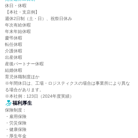
休日・休暇

【本社・支店例】

週休2日制（土・日）、祝祭日休み

年次有給休暇

年末年始休暇

慶弔休暇

転任休暇

介護休暇

出産休暇

産後パートナー休暇

結婚休暇

育児休職制度ほか

※年間休日は、工場・ロジスティクスの場合は事業所により異な
る場合があります。

※本社例：123日（2024年度実績）
福利厚生
保険制度：

・雇用保険

・労災保険

・健康保険

・厚生年金
