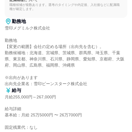
配属職種について
職種候補が複数あります。選考のタイミングや内定後、入社後などに配属職
種が確定します。
勤務地
雪印メグミルク株式会社

勤務地

【変更の範囲】会社の定める場所（出向先を含む）。

勤務候補地：北海道、宮城県、茨城県、群馬県、埼玉県、千葉
県、東京都、神奈川県、石川県、静岡県、愛知県、京都府、大阪
府、岡山県、広島県、福岡県、沖縄県

※出向があります

出向先企業名：雪印ビーンスターク株式会社
給与
月給255,000円～267,000円
給与詳細

基本給：月給 25万5000円 〜 26万7000円

固定残業代：なし
