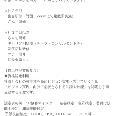
入社２年目

・集合研修（対面・Zoomにて複数回実施）

・さんち研修

入社３年目以降

・さんち研修

・キャリア別研修（チーフ・コンサルタント等）

・新任店長研修

・マナー研修

・店長会議 etc.

【自己啓発支援制度】

◆資格認定制度

社員と会社の可能性を高めビジョン実現へ繋げていくため、

「ビジョン実現に向けて必要とされる知識や技能」を認定し手当
支給する制度です。

認定資格例…SC接客マイスター、秘書検定、色彩検定、着付け技
能士検定、和裁技能検定

 手話技能検定、TOEIC、HSK、DELF/DALF、JLPT等
