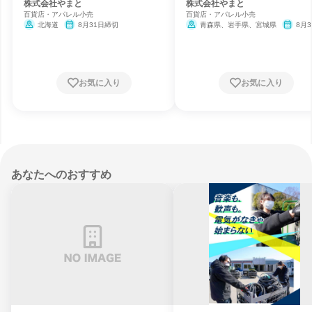
株式会社やまと
株式会社やまと
百貨店・アパレル小売
百貨店・アパレル小売
北海道
8月31日締切
青森県、岩手県、宮城県
8月3
締切
お気に入り
お気に入り
あなたへのおすすめ