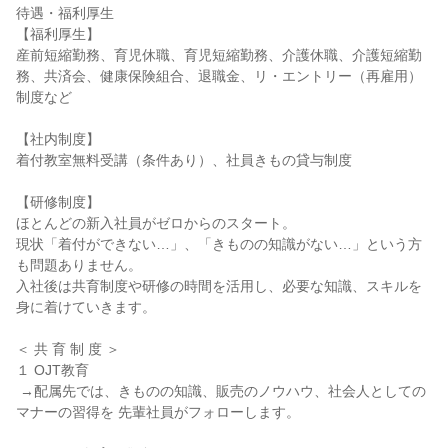
待遇・福利厚生

【福利厚生】

産前短縮勤務、育児休職、育児短縮勤務、介護休職、介護短縮勤
務、共済会、健康保険組合、退職金、リ・エントリー（再雇用）
制度など

【社内制度】

着付教室無料受講（条件あり）、社員きもの貸与制度

【研修制度】

ほとんどの新入社員がゼロからのスタート。

現状「着付ができない…」、「きものの知識がない…」という方
も問題ありません。

入社後は共育制度や研修の時間を活用し、必要な知識、スキルを
身に着けていきます。

＜ 共 育 制 度 ＞

１ OJT教育

 →配属先では、きものの知識、販売のノウハウ、社会人としての
マナーの習得を 先輩社員がフォローします。
