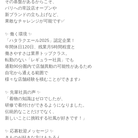
その基盤があるからこそ、

パリへの常設店オープンや

新ブランドの立ち上げなど、

果敢なチャレンジが可能です✅

✨ 働く環境 ✨

「ハタラクエール2025」認定企業！

年間休日120日、残業月5時間程度と

働きやすさは業界トップクラス。

転勤のない「レギュラー社員」でも

通勤90分圏内で店舗異動の可能性があるため

自宅から通える範囲で

様々な店舗経験を積むことができます♪

✨ 先輩社員の声 ✨

「着物の知識はゼロでしたが、

研修で着付けができるようになりました。

伝統的なことだけでなく、

新しいことに挑戦する社風が好きです！」

✨ 応募歓迎メッセージ ✨

きものが好きな方はもちろん、
