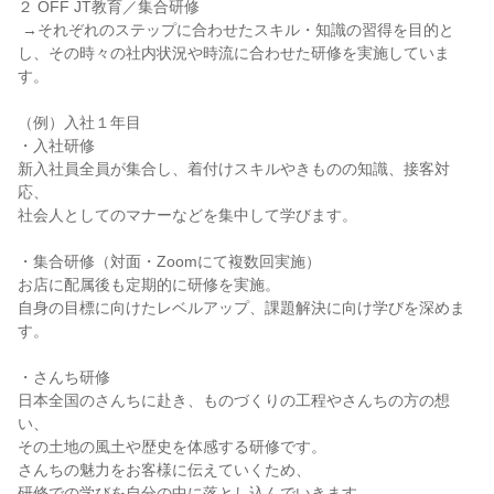
２ OFF JT教育／集合研修

 →それぞれのステップに合わせたスキル・知識の習得を目的と
し、その時々の社内状況や時流に合わせた研修を実施していま
す。

（例）入社１年目

・入社研修

新入社員全員が集合し、着付けスキルやきものの知識、接客対
応、

社会人としてのマナーなどを集中して学びます。

・集合研修（対面・Zoomにて複数回実施）

お店に配属後も定期的に研修を実施。

自身の目標に向けたレベルアップ、課題解決に向け学びを深めま
す。

・さんち研修

日本全国のさんちに赴き、ものづくりの工程やさんちの方の想
い、

その土地の風土や歴史を体感する研修です。

さんちの魅力をお客様に伝えていくため、

研修での学びを自分の中に落とし込んでいきます。
