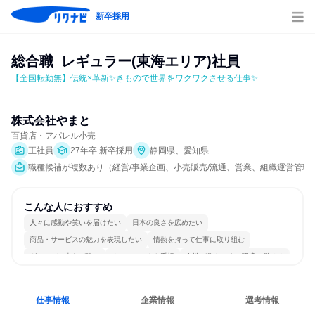
新卒採用
総合職_レギュラー(東海エリア)社員
【全国転勤無】伝統×革新✨きもので世界をワクワクさせる仕事✨
株式会社やまと
百貨店・アパレル小売
正社員
27年卒 新卒採用
静岡県、愛知県
職種候補が複数あり（経営/事業企画、小売販売/流通、営業、組織運営管理
こんな人におすすめ
人々に感動や笑いを届けたい
日本の良さを広めたい
商品・サービスの魅力を表現したい
情熱を持って仕事に取り組む
グローバル志向が強い
チームワークを重視
女性が働きやすい環境で働ける
日常的に外国語を使用する
明確な目標を追いかける
若手が裁量を持てる環境
仕事情報
企業情報
選考情報