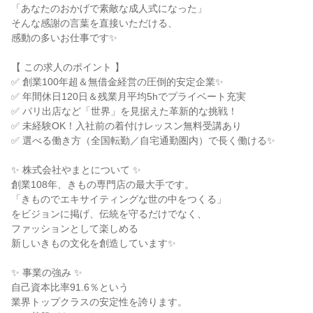
「あなたのおかげで素敵な成人式になった」

そんな感謝の言葉を直接いただける、

感動の多いお仕事です✨

【 この求人のポイント 】

✅ 創業100年超＆無借金経営の圧倒的安定企業✨

✅ 年間休日120日＆残業月平均5hでプライベート充実

✅ パリ出店など「世界」を見据えた革新的な挑戦！

✅ 未経験OK！入社前の着付けレッスン無料受講あり

✅ 選べる働き方（全国転勤／自宅通勤圏内）で長く働ける✨

✨ 株式会社やまとについて ✨

創業108年、きもの専門店の最大手です。

「きものでエキサイティングな世の中をつくる」

をビジョンに掲げ、伝統を守るだけでなく、

ファッションとして楽しめる

新しいきもの文化を創造しています✨

✨ 事業の強み ✨

自己資本比率91.6％という

業界トップクラスの安定性を誇ります。
