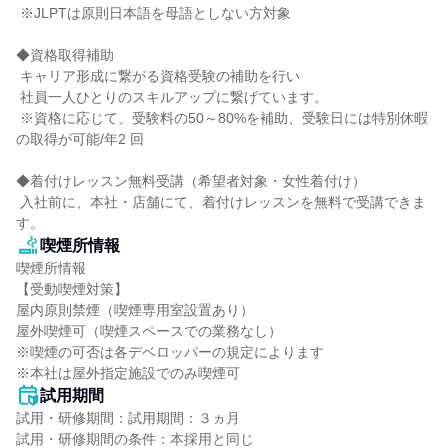
 ※JLPTは原則日本語を母語としない方対象

◆資格取得補助

 キャリア形成に繋がる資格受験の補助を行い

 社員一人ひとりのスキルアップに繋げています。

 ※資格に応じて、受験料の50～80%を補助、受験日には特別休暇
の取得が可能/年2 回

◆着付けレッスン無料受講（希望者対象・女性着付け）

 入社前に、本社・店舗にて、着付けレッスンを無料で受講できま
す。
喫煙所情報
喫煙所情報

【受動喫煙対策】

屋内原則禁煙（喫煙専用室設置あり）

屋外喫煙可（喫煙スペースでの業務なし）

※喫煙の可否は各デベロッパーの規定によります

※本社は屋外指定施設でのみ喫煙可
試用期間
試用・研修期間：試用期間：３ヵ月
