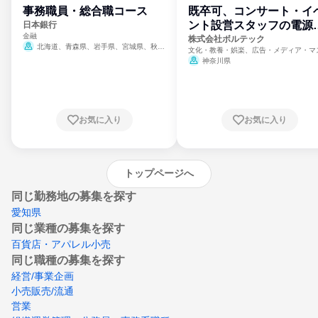
事務職員・総合職コース
既卒可、コンサート・イ
ント設営スタッフの電源
日本銀行
金融
門
株式会社ボルテック
北海道、青森県、岩手県、宮城県、秋田
文化・教養・娯楽、広告・メディア・マ
県、山形県、福島県、茨城県、群馬県、埼玉
ミ、電力・ガス・水道・エネルギー
神奈川県
県、東京都、神奈川県、新潟県、富山県、石
川県、福井県、山梨県、長野県、静岡県、愛
知県、京都府、大阪府、兵庫県、鳥取県、島
根県、岡山県、広島県、山口県、徳島県、香
川県、愛媛県、高知県、福岡県、佐賀県、長
お気に入り
お気に入り
崎県、熊本県、大分県、宮崎県、鹿児島県、
沖縄県
トップページへ
同じ勤務地の募集を探す
愛知県
同じ業種の募集を探す
百貨店・アパレル小売
同じ職種の募集を探す
経営/事業企画
小売販売/流通
営業