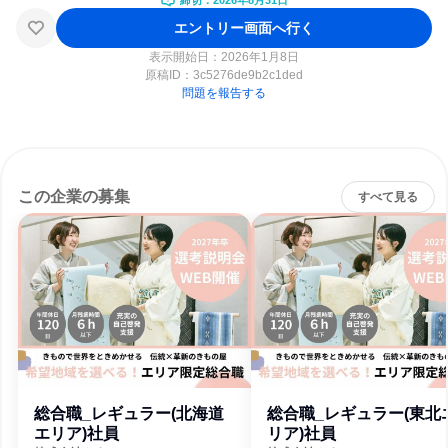
締切：2026年8月31日
エントリー画面へ行く
表示開始日：2026年1月8日
原稿ID：
3c5276de9b2c1ded
問題を報告する
この企業の募集
すべて見る
総合職_レギュラー(北海道
総合職_レギュラー(東北
エリア)社員
リア)社員