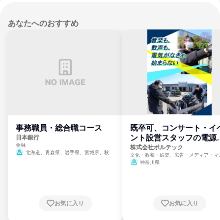
あなたへのおすすめ
事務職員・総合職コース
既卒可、コンサート・イ
ント設営スタッフの電源
日本銀行
金融
門
株式会社ボルテック
北海道、青森県、岩手県、宮城県、秋田
文化・教養・娯楽、広告・メディア・マ
県、山形県、福島県、茨城県、群馬県、埼玉
ミ、電力・ガス・水道・エネルギー
神奈川県
県、東京都、神奈川県、新潟県、富山県、石
川県、福井県、山梨県、長野県、静岡県、愛
知県、京都府、大阪府、兵庫県、鳥取県、島
根県、岡山県、広島県、山口県、徳島県、香
川県、愛媛県、高知県、福岡県、佐賀県、長
お気に入り
お気に入り
崎県、熊本県、大分県、宮崎県、鹿児島県、
沖縄県