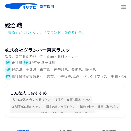
新卒採用
総合職
「売る」だけじゃない。「ブランド」を創る仕事。
株式会社グランバー東京ラスク
飲食、専門飲食料品小売、食品・飲料メーカー
正社員
27年卒 新卒採用
群馬県、千葉県、東京都、神奈川県、長野県、静岡県
職種候補が複数あり（営業、小売販売/流通、バックオフィス・事務・受付
こんな人におすすめ
人々に感動や笑いを届けたい
食生活・食育に関わりたい
地域貢献に携わりたい
日本の良さを広めたい
情熱を持って仕事に取り組む
コミュニケーションが活発
女性が働きやすい環境で働ける
長く同じ会社に居続けられる
一つの専門分野を極める