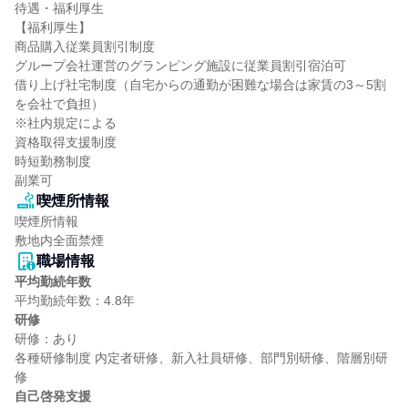
待遇・福利厚生

【福利厚生】

商品購入従業員割引制度

グループ会社運営のグランピング施設に従業員割引宿泊可

借り上げ社宅制度（自宅からの通勤が困難な場合は家賃の3～5割
を会社で負担）

※社内規定による

資格取得支援制度

時短勤務制度

副業可
喫煙所情報
喫煙所情報

敷地内全面禁煙
職場情報
平均勤続年数
研修
研修：あり

各種研修制度 内定者研修、新入社員研修、部門別研修、階層別研
自己啓発支援