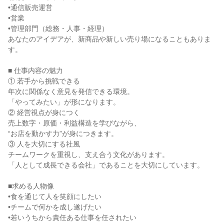
•通信販売運営

•営業

•管理部門（総務・人事・経理）

あなたのアイデアが、新商品や新しい売り場になることもありま
す。

■ 仕事内容の魅力

① 若手から挑戦できる

年次に関係なく意見を発信できる環境。

「やってみたい」が形になります。

② 経営視点が身につく

売上数字・原価・利益構造を学びながら、

“お店を動かす力”が身につきます。

③ 人を大切にする社風

チームワークを重視し、支え合う文化があります。

「人として成長できる会社」であることを大切にしています。

■求める人物像

•食を通じて人を笑顔にしたい

•チームで何かを成し遂げたい

•若いうちから責任ある仕事を任されたい
