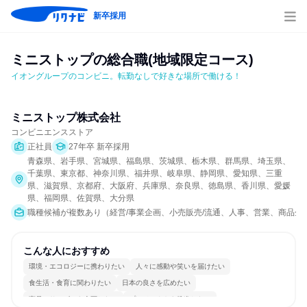
新卒採用
ミニストップの総合職(地域限定コース)
イオングループのコンビニ。転勤なしで好きな場所で働ける！
ミニストップ株式会社
コンビニエンスストア
正社員
27年卒 新卒採用
青森県、岩手県、宮城県、福島県、茨城県、栃木県、群馬県、埼玉県、
千葉県、東京都、神奈川県、福井県、岐阜県、静岡県、愛知県、三重
県、滋賀県、京都府、大阪府、兵庫県、奈良県、徳島県、香川県、愛媛
県、福岡県、佐賀県、大分県
職種候補が複数あり（経営/事業企画、小売販売/流通、人事、営業、商品企
こんな人におすすめ
環境・エコロジーに携わりたい
人々に感動や笑いを届けたい
食生活・食育に関わりたい
日本の良さを広めたい
商品・サービスを企画したい
プロジェクトを推進したい