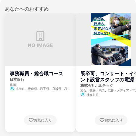
あなたへのおすすめ
事務職員・総合職コース
既卒可、コンサート・イ
ント設営スタッフの電源
日本銀行
金融
門
株式会社ボルテック
北海道、青森県、岩手県、宮城県、秋田
文化・教養・娯楽、広告・メディア・マ
県、山形県、福島県、茨城県、群馬県、埼玉
ミ、電力・ガス・水道・エネルギー
神奈川県
県、東京都、神奈川県、新潟県、富山県、石
川県、福井県、山梨県、長野県、静岡県、愛
知県、京都府、大阪府、兵庫県、鳥取県、島
根県、岡山県、広島県、山口県、徳島県、香
川県、愛媛県、高知県、福岡県、佐賀県、長
お気に入り
お気に入り
崎県、熊本県、大分県、宮崎県、鹿児島県、
沖縄県