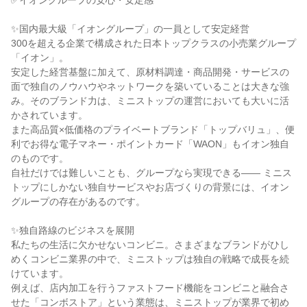
✅イオングループの安心・安定感

✨国内最大級「イオングループ」の一員として安定経営

300を超える企業で構成された日本トップクラスの小売業グループ
「イオン」。

安定した経営基盤に加えて、原材料調達・商品開発・サービスの
面で独自のノウハウやネットワークを築いていることは大きな強
み。そのブランド力は、ミニストップの運営においても大いに活
かされています。

また高品質×低価格のプライベートブランド「トップバリュ」、便
利でお得な電子マネー・ポイントカード「WAON」もイオン独自
のものです。

自社だけでは難しいことも、グループなら実現できる―― ミニス
トップにしかない独自サービスやお店づくりの背景には、イオン
グループの存在があるのです。

✨独自路線のビジネスを展開

私たちの生活に欠かせないコンビニ。さまざまなブランドがひし
めくコンビニ業界の中で、ミニストップは独自の戦略で成長を続
けています。

例えば、店内加工を行うファストフード機能をコンビニと融合さ
せた「コンボストア」という業態は、ミニストップが業界で初め