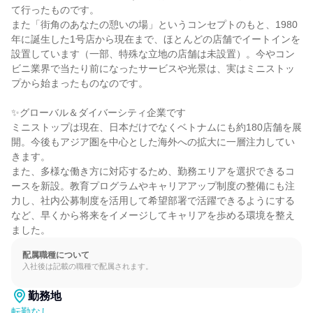
て行ったものです。

また「街角のあなたの憩いの場」というコンセプトのもと、1980
年に誕生した1号店から現在まで、ほとんどの店舗でイートインを
設置しています（一部、特殊な立地の店舗は未設置）。今やコン
ビニ業界で当たり前になったサービスや光景は、実はミニストッ
プから始まったものなのです。

✨グローバル＆ダイバーシティ企業です

ミニストップは現在、日本だけでなくベトナムにも約180店舗を展
開。今後もアジア圏を中心とした海外への拡大に一層注力してい
きます。

また、多様な働き方に対応するため、勤務エリアを選択できるコ
ースを新設。教育プログラムやキャリアアップ制度の整備にも注
力し、社内公募制度を活用して希望部署で活躍できるようにする
など、早くから将来をイメージしてキャリアを歩める環境を整え
ました。
配属職種について
入社後は記載の職種で配属されます。
勤務地
転勤なし