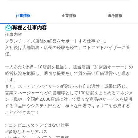
情熱を持って仕事に取り組む
常に新しいものに挑戦
グローバル志向が強い
若手が裁量を持てる環境
仕事情報
企業情報
選考情報
職種と仕事内容
仕事内容

フランチャイズ店舗の経営をサポートする仕事です。

入社後は店舗勤務・店長の経験を経て、ストアアドバイザーに着
任。

一人あたり約8～10店舗を担当し、担当店舗（加盟店オーナー）の
経営状況を把握し、適切な提案をして質の高い店舗運営へと導き
ます。

また、ストアアドバイザーの経験から各自の適性・成果に応じ、
営業マネージャーなどの管理職として100店舗をまとめるマネジメ
ント職や、全国約2,000店舗に対して様々な商品やサービスを提供
する商品部やシステム部など、様々な部署でキャリアを形成する
ことができます！

✅コンビニスタッフではない仕事

✅多彩なキャリアパス
