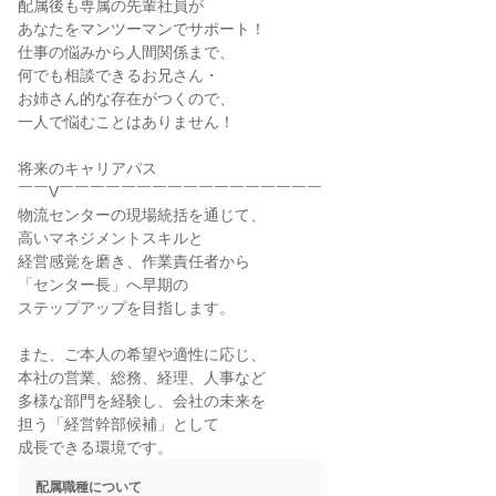
配属後も専属の先輩社員が

あなたをマンツーマンでサポート！

仕事の悩みから人間関係まで、

何でも相談できるお兄さん・

お姉さん的な存在がつくので、

一人で悩むことはありません！

将来のキャリアパス

￣￣V￣￣￣￣￣￣￣￣￣￣￣￣￣￣￣￣￣

物流センターの現場統括を通じて、

高いマネジメントスキルと

経営感覚を磨き、作業責任者から

「センター長」へ早期の

ステップアップを目指します。

また、ご本人の希望や適性に応じ、

本社の営業、総務、経理、人事など

多様な部門を経験し、会社の未来を

担う「経営幹部候補」として

成長できる環境です。
配属職種について