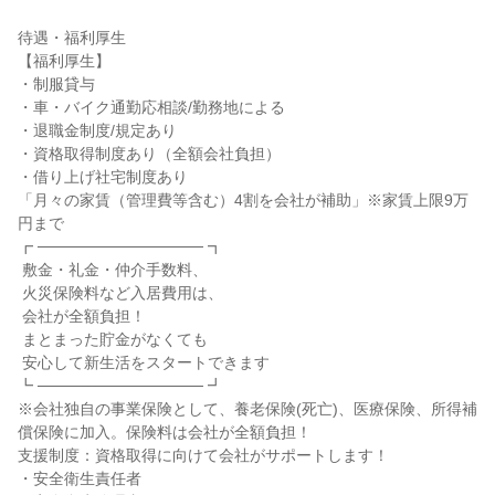
待遇・福利厚生

【福利厚生】

・制服貸与

・車・バイク通勤応相談/勤務地による

・退職金制度/規定あり

・資格取得制度あり（全額会社負担）

・借り上げ社宅制度あり

「月々の家賃（管理費等含む）4割を会社が補助」※家賃上限9万
円まで

┏ ─────────────── ┓

 敷金・礼金・仲介手数料、

 火災保険料など入居費用は、

 会社が全額負担！

 まとまった貯金がなくても

 安心して新生活をスタートできます

┗ ─────────────── ┛

※会社独自の事業保険として、養老保険(死亡)、医療保険、所得補
償保険に加入。保険料は会社が全額負担！

支援制度：資格取得に向けて会社がサポートします！

・安全衛生責任者
