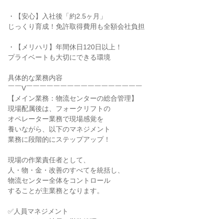
・【安心】入社後「約2.5ヶ月」

じっくり育成！免許取得費用も全額会社負担

・【メリハリ】年間休日120日以上！

プライベートも大切にできる環境

具体的な業務内容

￣￣V￣￣￣￣￣￣￣￣￣￣￣￣￣￣￣￣￣

【メイン業務：物流センターの総合管理】

現場配属後は、フォークリフトの

オペレーター業務で現場感覚を

養いながら、以下のマネジメント

業務に段階的にステップアップ！

現場の作業責任者として、

人・物・金・改善のすべてを統括し、

物流センター全体をコントロール

することが主業務となります。

✅人員マネジメント
