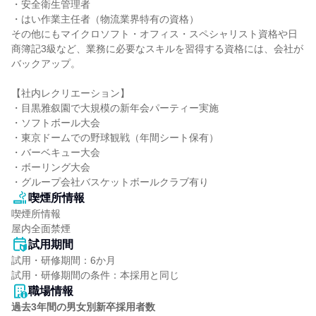
・安全衛生管理者

・はい作業主任者（物流業界特有の資格）

その他にもマイクロソフト・オフィス・スペシャリスト資格や日
商簿記3級など、業務に必要なスキルを習得する資格には、会社が
バックアップ。

【社内レクリエーション】

・目黒雅叙園で大規模の新年会パーティー実施

・ソフトボール大会

・東京ドームでの野球観戦（年間シート保有）

・バーベキュー大会

・ボーリング大会

・グループ会社バスケットボールクラブ有り
喫煙所情報
喫煙所情報

屋内全面禁煙
試用期間
試用・研修期間：6か月

職場情報
過去3年間の男女別新卒採用者数