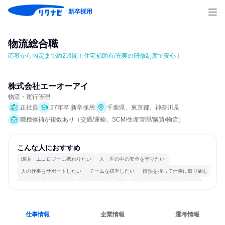
新卒採用
物流総合職
応募から内定まで約2週間！住宅補助有/充実の研修制度で安心！
株式会社エーオーアイ
物流・運行管理
正社員
27年卒 新卒採用
千葉県、東京都、神奈川県
職種候補が複数あり（交通/運輸、SCM/生産管理/購買/物流）
こんな人におすすめ
環境・エコロジーに携わりたい
人・世の中の安全を守りたい
人の仕事をサポートしたい
チームを統率したい
情熱を持って仕事に取り組む
冷静に仕事に取り組む
チームワークを重視
長く同じ会社に居続けられる
多様な職種の人と関われる
一つの専門分野を極める
仕事情報
企業情報
選考情報