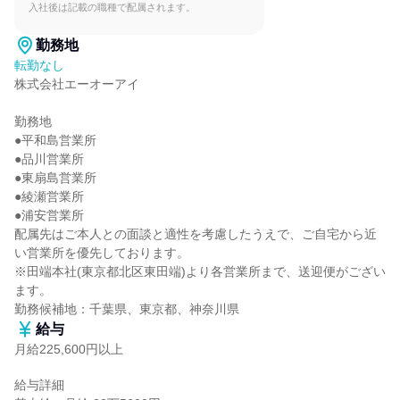
入社後は記載の職種で配属されます。
勤務地
転勤なし
株式会社エーオーアイ

勤務地

●平和島営業所

●品川営業所

●東扇島営業所

●綾瀬営業所

●浦安営業所

配属先はご本人との面談と適性を考慮したうえで、ご自宅から近
い営業所を優先しております。

※田端本社(東京都北区東田端)より各営業所まで、送迎便がござい
ます。

勤務候補地：千葉県、東京都、神奈川県
給与
月給225,600円以上
給与詳細
