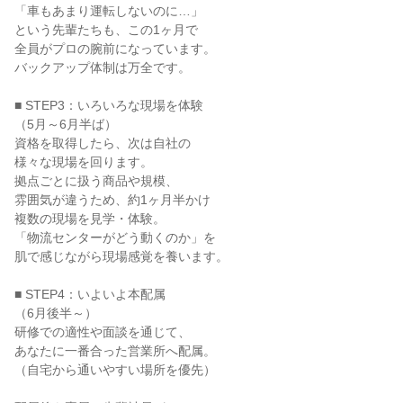
「車もあまり運転しないのに…」

という先輩たちも、この1ヶ月で

全員がプロの腕前になっています。

バックアップ体制は万全です。

■ STEP3：いろいろな現場を体験

（5月～6月半ば）

資格を取得したら、次は自社の

様々な現場を回ります。

拠点ごとに扱う商品や規模、

雰囲気が違うため、約1ヶ月半かけ

複数の現場を見学・体験。

「物流センターがどう動くのか」を

肌で感じながら現場感覚を養います。

■ STEP4：いよいよ本配属

（6月後半～）

研修での適性や面談を通じて、

あなたに一番合った営業所へ配属。

（自宅から通いやすい場所を優先）
