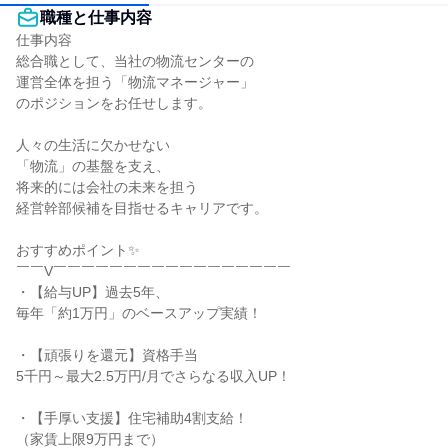
職種と仕事内容
仕事内容

総合職として、当社の物流センターの

運営全体を担う「物流マネージャー」

のポジションをお任せします。

人々の生活に欠かせない

「物流」の基盤を支え、

将来的には会社の未来を担う

経営幹部候補を目指せるキャリアです。

おすすめポイント✨

￣￣V￣￣￣￣￣￣￣￣￣￣￣￣￣￣￣￣￣

・【給与UP】過去5年、

毎年「約1万円」のベースアップ実績！

・【頑張りを還元】資格手当

5千円～最大2.5万円/月でさらなる収入UP！

・【手厚い支援】住宅補助4割支給！

（家賃上限9万円まで）
