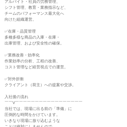
アルバイト・社員の労務管理、

シフト管理、教育・業務指示など、

チームのパフォーマンス最大化へ

向けた組織運営。

✅在庫・品質管理

多種多様な商品の入庫・在庫・

出庫管理、および安全性の確保。

✅業務改善・効率化

作業効率の分析、工程の改善、

コスト管理など経営視点での運営。

✅対外折衝

クライアント（荷主）への提案や交渉。

入社後の流れ

￣￣V￣￣￣￣￣￣￣￣￣￣￣￣￣￣￣￣￣

当社では、現場に出る前の「準備」に

圧倒的な時間をかけています。

いきなり現場に放り込むような

ことは絶対にしませんので、
