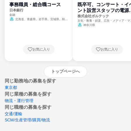
事務職員・総合職コース
既卒可、コンサート・イ
ント設営スタッフの電源
日本銀行
金融
門
株式会社ボルテック
北海道、青森県、岩手県、宮城県、秋田
文化・教養・娯楽、広告・メディア・マ
県、山形県、福島県、茨城県、群馬県、埼玉
ミ、電力・ガス・水道・エネルギー
神奈川県
県、東京都、神奈川県、新潟県、富山県、石
川県、福井県、山梨県、長野県、静岡県、愛
知県、京都府、大阪府、兵庫県、鳥取県、島
根県、岡山県、広島県、山口県、徳島県、香
川県、愛媛県、高知県、福岡県、佐賀県、長
お気に入り
お気に入り
崎県、熊本県、大分県、宮崎県、鹿児島県、
沖縄県
トップページへ
同じ勤務地の募集を探す
東京都
同じ業種の募集を探す
物流・運行管理
同じ職種の募集を探す
交通/運輸
SCM/生産管理/購買/物流