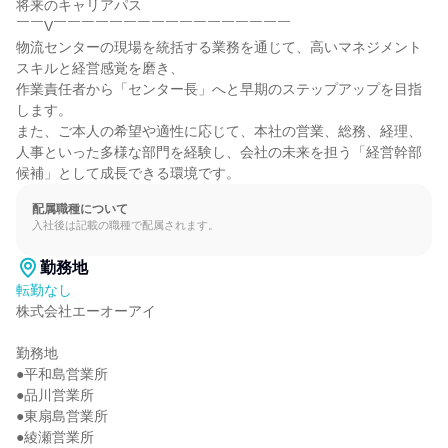
将来のキャリアパス

￣￣V￣￣￣￣￣￣￣￣￣￣￣￣￣￣￣￣￣

物流センターの現場を統括する業務を通じて、高いマネジメント
スキルと経営感覚を磨き、

作業責任者から「センター長」へと早期のステップアップを目指
します。

また、ご本人の希望や適性に応じて、本社の営業、総務、経理、
人事といった多様な部門を経験し、会社の未来を担う「経営幹部
候補」として成長できる環境です。
配属職種について
入社後は記載の職種で配属されます。
勤務地
転勤なし
株式会社エーオーアイ

勤務地

●平和島営業所

●品川営業所

●東扇島営業所

●綾瀬営業所
