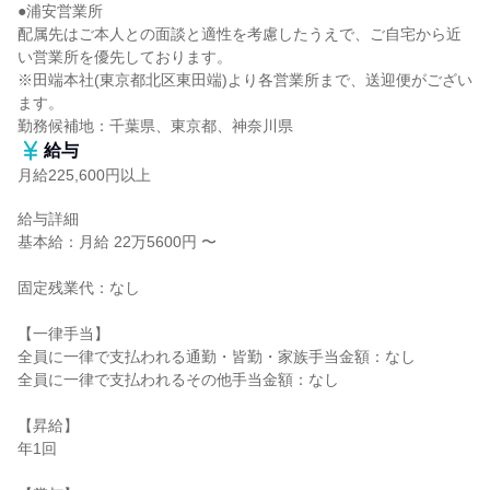
●浦安営業所

配属先はご本人との面談と適性を考慮したうえで、ご自宅から近
い営業所を優先しております。

※田端本社(東京都北区東田端)より各営業所まで、送迎便がござい
ます。

勤務候補地：千葉県、東京都、神奈川県
給与
月給225,600円以上
給与詳細

基本給：月給 22万5600円 〜

固定残業代：なし

【一律手当】

全員に一律で支払われる通勤・皆勤・家族手当金額：なし

全員に一律で支払われるその他手当金額：なし

【昇給】

年1回
