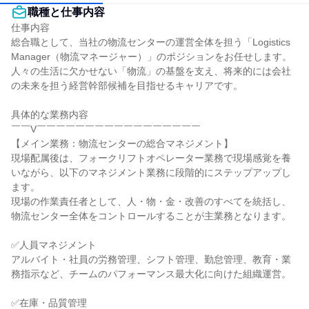
職種と仕事内容
仕事内容

総合職として、当社の物流センターの運営全体を担う「Logistics 
Manager（物流マネージャー）」のポジションをお任せします。

人々の生活に欠かせない「物流」の基盤を支え、将来的には会社
の未来を担う経営幹部候補を目指せるキャリアです。

具体的な業務内容

￣￣V￣￣￣￣￣￣￣￣￣￣￣￣￣￣￣￣￣

【メイン業務：物流センターの総合マネジメント】

現場配属後は、フォークリフトオペレーター業務で現場感覚を養
いながら、以下のマネジメント業務に段階的にステップアップし
ます。

現場の作業責任者として、人・物・金・改善のすべてを統括し、
物流センター全体をコントロールすることが主業務となります。

✅人員マネジメント

アルバイト・社員の労務管理、シフト管理、勤怠管理、教育・業
務指示など、チームのパフォーマンス最大化に向けた組織運営。

✅在庫・品質管理
