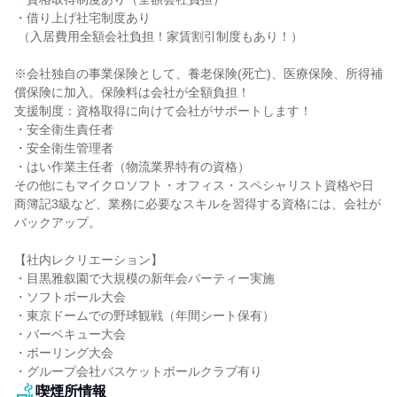
・借り上げ社宅制度あり

 （入居費用全額会社負担！家賃割引制度もあり！）

※会社独自の事業保険として、養老保険(死亡)、医療保険、所得補
償保険に加入。保険料は会社が全額負担！

支援制度：資格取得に向けて会社がサポートします！

・安全衛生責任者

・安全衛生管理者

・はい作業主任者（物流業界特有の資格）

その他にもマイクロソフト・オフィス・スペシャリスト資格や日
商簿記3級など、業務に必要なスキルを習得する資格には、会社が
バックアップ。

【社内レクリエーション】

・目黒雅叙園で大規模の新年会パーティー実施

・ソフトボール大会

・東京ドームでの野球観戦（年間シート保有）

・バーベキュー大会

・ボーリング大会

・グループ会社バスケットボールクラブ有り
喫煙所情報