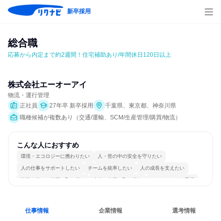
新卒採用
総合職
応募から内定まで約2週間！住宅補助あり/年間休日120日以上
株式会社エーオーアイ
物流・運行管理
正社員
27年卒 新卒採用
千葉県、東京都、神奈川県
職種候補が複数あり（交通/運輸、SCM/生産管理/購買/物流）
こんな人におすすめ
環境・エコロジーに携わりたい
人・世の中の安全を守りたい
人の仕事をサポートしたい
チームを統率したい
人の成長を支えたい
情熱を持って仕事に取り組む
冷静に仕事に取り組む
チームワークを重視
多様な職種の人と関われる
一つの専門分野を極める
仕事情報
企業情報
選考情報