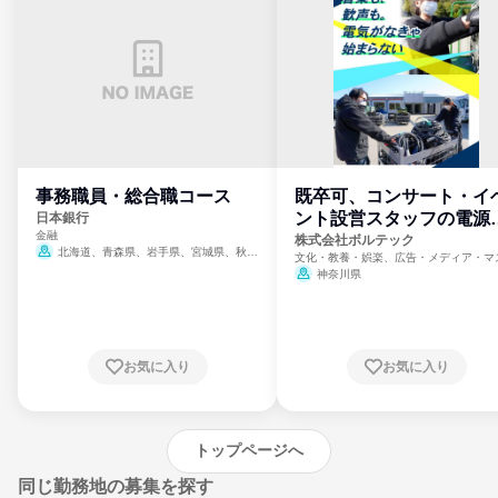
事務職員・総合職コース
既卒可、コンサート・イ
ント設営スタッフの電源
日本銀行
金融
門
株式会社ボルテック
北海道、青森県、岩手県、宮城県、秋田
文化・教養・娯楽、広告・メディア・マ
県、山形県、福島県、茨城県、群馬県、埼玉
ミ、電力・ガス・水道・エネルギー
神奈川県
県、東京都、神奈川県、新潟県、富山県、石
川県、福井県、山梨県、長野県、静岡県、愛
知県、京都府、大阪府、兵庫県、鳥取県、島
根県、岡山県、広島県、山口県、徳島県、香
川県、愛媛県、高知県、福岡県、佐賀県、長
お気に入り
お気に入り
崎県、熊本県、大分県、宮崎県、鹿児島県、
沖縄県
トップページへ
同じ勤務地の募集を探す