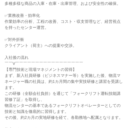
多種多様な商品の入庫・在庫・出庫管理、および安全性の確保。

✅業務改善・効率化

作業効率の分析、工程の改善、コスト・収支管理など、経営視点
を持ったセンター運営。

✅対外折衝

クライアント（荷主）への提案や交渉。

入社後の流れ

￣￣V￣￣￣￣￣￣￣￣￣￣￣￣￣￣￣￣￣

【専門技術と現場マネジメントの習得】

まず、新入社員研修（ビジネスマナー等）を実施した後、物流マ
ネージャー職の社員は、約1カ月間の集中実技研修と講習を受講し
ます。

この研修（全額会社負担）を通じて「フォークリフト運転技能講
習修了証」を取得し、

物流センターの基本であるフォークリフトオペレーターとしての
技術と知識を徹底的に習得します。

その後、約2カ月の実地研修を経て、各勤務地へ配属となります。
