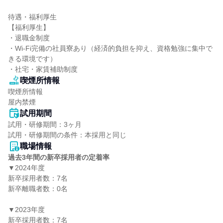
待遇・福利厚生

【福利厚生】

・退職金制度

・Wi-Fi完備の社員寮あり（経済的負担を抑え、資格勉強に集中で
きる環境です）

・社宅・家賃補助制度
喫煙所情報
喫煙所情報

屋内禁煙
試用期間
試用・研修期間：3ヶ月

職場情報
過去3年間の新卒採用者の定着率
▼2024年度

新卒採用者数：7名

新卒離職者数：0名

▼2023年度

新卒採用者数：7名
