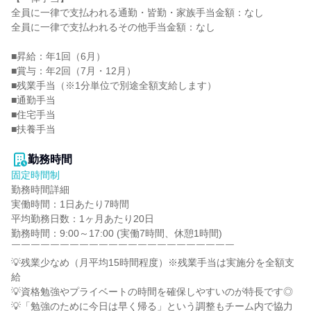
全員に一律で支払われる通勤・皆勤・家族手当金額：なし

全員に一律で支払われるその他手当金額：なし

■昇給：年1回（6月）

■賞与：年2回（7月・12月）

■残業手当（※1分単位で別途全額支給します）

■通勤手当

■住宅手当

■扶養手当

勤務時間
固定時間制
勤務時間詳細

実働時間：1日あたり7時間

平均勤務日数：1ヶ月あたり20日

勤務時間：9:00～17:00 (実働7時間、休憩1時間)

￣￣￣￣￣￣￣￣￣￣￣￣￣￣￣￣￣￣￣￣￣￣￣

💡残業少なめ（月平均15時間程度）※残業手当は実施分を全額支
給

💡資格勉強やプライベートの時間を確保しやすいのが特長です◎

💡「勉強のために今日は早く帰る」という調整もチーム内で協力