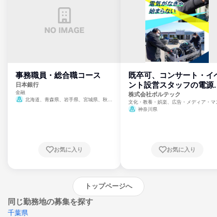
事務職員・総合職コース
既卒可、コンサート・イ
ント設営スタッフの電源
日本銀行
金融
門
株式会社ボルテック
北海道、青森県、岩手県、宮城県、秋田
文化・教養・娯楽、広告・メディア・マ
県、山形県、福島県、茨城県、群馬県、埼玉
ミ、電力・ガス・水道・エネルギー
神奈川県
県、東京都、神奈川県、新潟県、富山県、石
川県、福井県、山梨県、長野県、静岡県、愛
知県、京都府、大阪府、兵庫県、鳥取県、島
根県、岡山県、広島県、山口県、徳島県、香
川県、愛媛県、高知県、福岡県、佐賀県、長
お気に入り
お気に入り
崎県、熊本県、大分県、宮崎県、鹿児島県、
沖縄県
トップページへ
同じ勤務地の募集を探す
千葉県