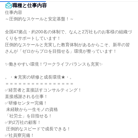
職種と仕事内容
仕事内容

～圧倒的なスケールと安定基盤！～

全国47拠点・約200名の体制で、なんと2万社ものお客様の組織づ
くりをサポートしています！

圧倒的なスケールと充実した教育体制があるからこそ、新卒の皆
さんが「ゼロからプロを目指せる」環境が整っています！

✨働きやすい環境！ワークライフバランスも充実✨

。・★充実の研修と成長環境★・。

＝＝＝＝＝＝＝＝＝＝＝＝＝＝＝＝

✅経営者と直接話すコンサルティング！

直接感謝される仕事！

✅研修センター完備！

 未経験から一生モノの資格

「社労士」を目指せる！

✅約2万社の顧客！

 圧倒的なスピードで成長できる！

✅社員寮完備！
