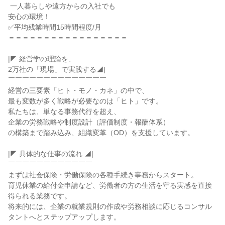
 一人暮らしや遠方からの入社でも

安心の環境！

✅平均残業時間15時間程度/月

＝＝＝＝＝＝＝＝＝＝＝＝＝＝＝＝＝

|◤ 経営学の理論を、

2万社の「現場」で実践する◢|

￣￣￣￣￣￣￣￣￣￣￣￣￣￣

経営の三要素「ヒト・モノ・カネ」の中で、

最も変数が多く戦略が必要なのは「ヒト」です。

私たちは、単なる事務代行を超え、

企業の労務戦略や制度設計（評価制度・報酬体系）

の構築まで踏み込み、組織変革（OD）を支援しています。

|◤ 具体的な仕事の流れ ◢|

￣￣￣￣￣￣￣￣￣￣￣￣

まずは社会保険・労働保険の各種手続き事務からスタート。

育児休業の給付金申請など、労働者の方の生活を守る実感を直接
得られる業務です。

将来的には、企業の就業規則の作成や労務相談に応じるコンサル
タントへとステップアップします。
