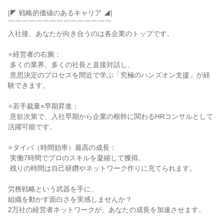
|◤ 戦略的価値のあるキャリア ◢|

￣￣￣￣￣￣￣￣￣￣￣￣￣￣￣

入社後、あなたが向き合うのは各企業のトップです。

⭐経営者の右腕：

 多くの業界、多くの社長と直接対話し、

 意思決定のプロセスを間近で学ぶ「究極のハンズオン支援」が経
験できます。

⭐若手裁量×早期昇進：

 意欲次第で、入社早期から企業の根幹に関わるHRコンサルとして
活躍可能です。

⭐タイパ（時間効率）最高の成長：

 実働7時間でプロのスキルを凝縮して獲得。

 残りの時間は自己研鑽やネットワーク作りに充てられます。

労務戦略という武器を手に、

組織を動かす面白さを実感しませんか？

2万社の経営者ネットワークが、あなたの成長を加速させます。
