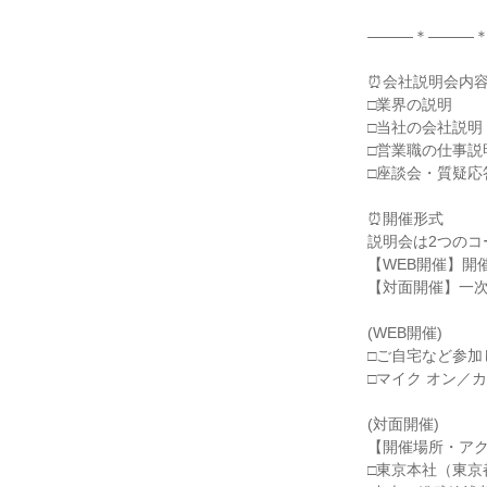
―――＊―――＊
⏰会社説明会内容
□業界の説明

□当社の会社説明
□営業職の仕事説
□座談会・質疑応答
⏰開催形式

説明会は2つのコ
【WEB開催】開
【対面開催】一次
(WEB開催)

□ご自宅など参加
□マイク オン／
(対面開催)

【開催場所・アク
□東京本社（東京都