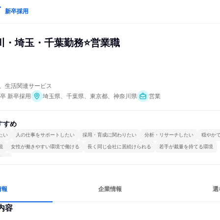
新卒採用
川・埼玉・千葉勤務⭐営業職
、生活関連サービス
年卒 新卒採用
埼玉県、千葉県、東京都、神奈川県
営業
すすめ
たい
人の仕事をサポートしたい
採用・育成に関わりたい
分析・リサーチしたい
穏やか
視
女性が働きやすい環境で働ける
長く同じ会社に居続けられる
若手が裁量を持てる環境
する
情報
企業情報
選
内容