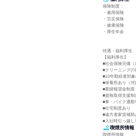
保険制度：

・雇用保険

・労災保険

・健康保険

・厚生年金

待遇・福利厚生

【福利厚生】

■社会保険完備（
■クリーニングの
■10年勤続者対
■保養所あり（河
■業績報奨金制度
■資格取得支援制度
■車・バイク通勤可
■社宅制度あり

■遠方者家賃補助あ
■入社時引っ越し
喫煙所情報
喫煙所情報
