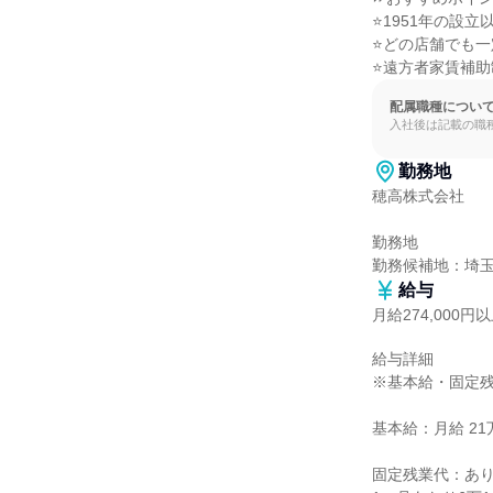
⭐1951年の設
⭐どの店舗でも一
⭐遠方者家賃補
配属職種につい
入社後は記載の職
勤務地
穂高株式会社

勤務地

勤務候補地：埼
給与
月給274,000円
給与詳細

※基本給・固定残
基本給：月給 21万
固定残業代：あり