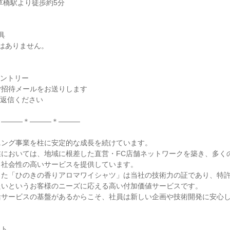




はありません。

ントリー

ご招待メールをお送りします

返信ください

―――＊―――＊―――

ング事業を柱に安定的な成長を続けています。

業においては、地域に根差した直営・FC店舗ネットワークを築き、多く
社会性の高いサービスを提供しています。

した「ひのきの香りアロマワイシャツ」は当社の技術力の証であり、特
いというお客様のニーズに応える高い付加価値サービスです。

活サービスの基盤があるからこそ、社員は新しい企画や技術開発に安心
ト
