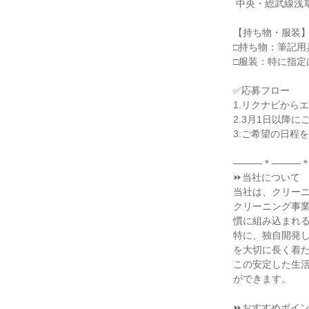
 中央・総武線浅草橋駅より徒歩約5分

【持ち物・服装】
□持ち物：筆記用具
□服装：特に指定
✅応募フロー

1.リクナビからエ
2.3月1日以降に
3:ご希望の日程を
―――＊―――＊
⏩当社について

当社は、クリーニ
クリーニング事
慣に組み込まれる
特に、独自開発
を大切に長く着た
この安定した生
ができます。

⏩おすすめポイン