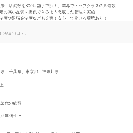
立以来、店舗数を800店舗まで拡大。業界でトップクラスの店舗数！

定の高い品質を提供できるよう徹底した管理を実施

助制度や退職金制度なども充実！安心して働ける環境あり！
て
種で配属されます。
玉県、千葉県、東京都、神奈川県
以上
業代の総額

2600円 〜


