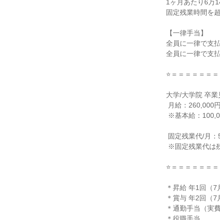
1ヶ月あたり6万1
固定残業時間を超
【一律手当】

全員に一律で支払
全員に一律で支払
⭐＝＝＝＝＝＝＝
大学/大学院 卒業
 月給：260,000円（固定残業代含む、一律手当含む）

 ※基本給：100,000円

 固定残業代/月：58,300円/40時間

 ※固定残業代は残業がない場合も支給し、超過する場合は別途支給

⭐＝＝＝＝＝＝＝
＊昇給 年1回（7月
＊賞与 年2回（7月
＊通勤手当（実費
＊役職手当
