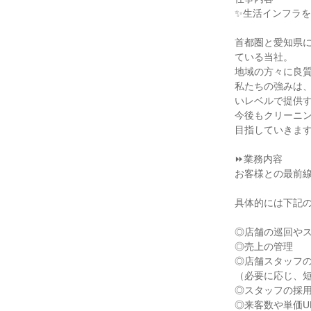
✨生活インフラを
首都圏と愛知県に
ている当社。

地域の方々に良質
私たちの強みは
いレベルで提供す
今後もクリーニ
目指していきます
⏩業務内容

お客様との最前線
具体的には下記の
◎店舗の巡回やス
◎売上の管理

◎店舗スタッフの
（必要に応じ、短
◎スタッフの採用
◎来客数や単価U