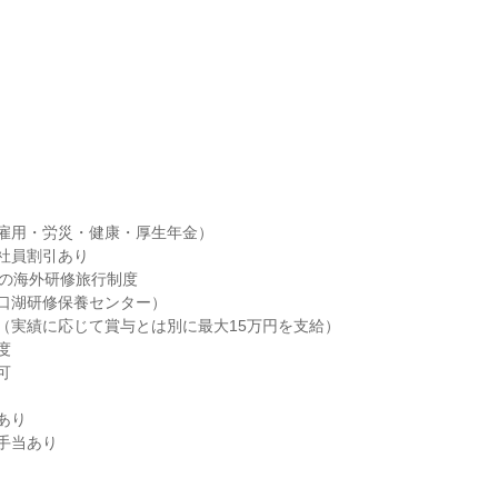
雇用・労災・健康・厚生年金）

社員割引あり

象の海外研修旅行制度

口湖研修保養センター）

（実績に応じて賞与とは別に最大15万円を支給）





り

手当あり