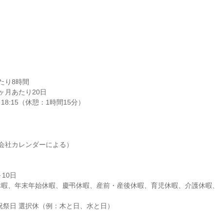
り8時間

月あたり20日

18:15（休憩：1時間15分）
会社カレンダーによる）

10日

休暇、年末年始休暇、慶弔休暇、産前・産後休暇、育児休暇、介護休暇
祝祭日 選択休（例：木と日、水と日）