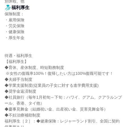
別休暇、他
福利厚生
保険制度：

・雇用保険

・労災保険

・健康保険

・厚生年金

待遇・福利厚生

【福利厚生】

◆育休、産休制度、時短勤務制度

 ※女性の復職率100%！復帰したい方は100%復職可能です！

◆夫婦手当制度

◆学業支援制度(従業員の子女に対する進学費用支援)

◆奨学金返済制度

◆社員旅行（毎年1月初旬～下旬：ハワイ、グアム、クアラルンプ
ール、香港、タイ他）

◆慶事見舞金（結婚祝い金、出産祝い金、災害見舞金等）

◆不妊治療補助制度

福利厚生［２］：◆健康保険：レジャーランド割引、全国に契約