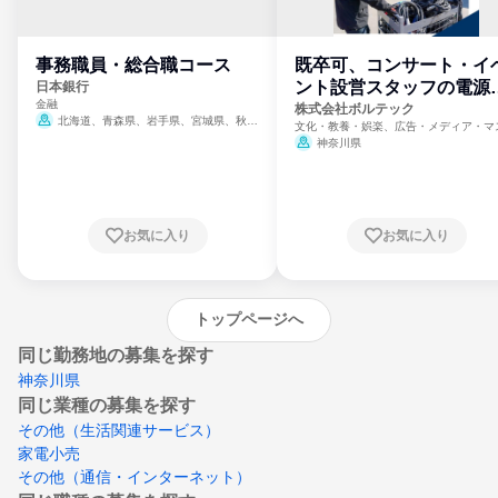
事務職員・総合職コース
既卒可、コンサート・イ
ント設営スタッフの電源
日本銀行
金融
門
株式会社ボルテック
北海道、青森県、岩手県、宮城県、秋田
文化・教養・娯楽、広告・メディア・マ
県、山形県、福島県、茨城県、群馬県、埼玉
ミ、電力・ガス・水道・エネルギー
神奈川県
県、東京都、神奈川県、新潟県、富山県、石
川県、福井県、山梨県、長野県、静岡県、愛
知県、京都府、大阪府、兵庫県、鳥取県、島
根県、岡山県、広島県、山口県、徳島県、香
川県、愛媛県、高知県、福岡県、佐賀県、長
お気に入り
お気に入り
崎県、熊本県、大分県、宮崎県、鹿児島県、
沖縄県
トップページへ
同じ勤務地の募集を探す
神奈川県
同じ業種の募集を探す
その他（生活関連サービス）
家電小売
その他（通信・インターネット）