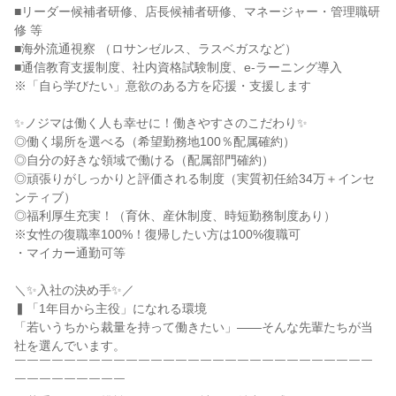
■リーダー候補者研修、店長候補者研修、マネージャー・管理職研
修 等

■海外流通視察 （ロサンゼルス、ラスベガスなど）

■通信教育支援制度、社内資格試験制度、e-ラーニング導入

※「自ら学びたい」意欲のある方を応援・支援します

✨ノジマは働く人も幸せに！働きやすさのこだわり✨

◎働く場所を選べる（希望勤務地100％配属確約）

◎自分の好きな領域で働ける（配属部門確約）

◎頑張りがしっかりと評価される制度（実質初任給34万＋インセ
ンティブ）

◎福利厚生充実！（育休、産休制度、時短勤務制度あり）

※女性の復職率100%！復帰したい方は100%復職可

・マイカー通勤可等

＼✨入社の決め手✨／

▍「1年目から主役」になれる環境

「若いうちから裁量を持って働きたい」——そんな先輩たちが当
社を選んでいます。

￣￣￣￣￣￣￣￣￣￣￣￣￣￣￣￣￣￣￣￣￣￣￣￣￣￣￣￣￣
￣￣￣￣￣￣￣￣￣
