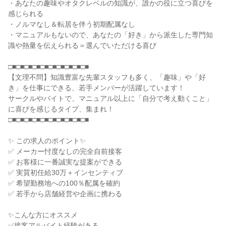
・あなたの趣味やオタクレベルの知識が、誰かの役に立つ喜びを
感じられる

・ノルマなし＆転居を伴う初期配属なし

・マニュアルもないので、あなたの「好き」から派生した専門知
識や熱量を伝えられる＝選んでいただける喜び

□■□■□■□■□■□■□■□■□■□■

【文理不問】知識豊富な先輩スタッフも多く、「趣味」や「好
き」を仕事にできる、若手メンバーが活躍しています！

サークルやバイトで、マニュアル以上に「自分で考え動くこと」
に喜びを感じるタイプ、集まれ！

□■□■□■□■□■□■□■□■□■□■

✨ この求人のポイント✨

✅ メーカー忖度なしの完全自前接客

✅ お客様に一番誠実な提案ができる

✅ 実質初任給30万＋インセンティブ

✅ 希望勤務地への100％配属を確約

✅ 若手から店舗経営や企画に携わる

✨こんな方にオススメ

✅接客アルバイト経験がある
