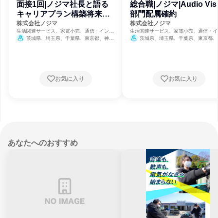
面接1回|ノジマ社長と語る
総合職|ノジマ|Audio Visu
キャリアプラン構築将来設
部門配属確約
計セミナー
株式会社ノジマ
株式会社ノジマ
生活関連サービス、家電小売、通信・インタ
生活関連サービス、家電小売、通信・イ
ーネット
ーネット
茨城県、埼玉県、千葉県、東京都、神奈
茨城県、埼玉県、千葉県、東京都、
川県、新潟県、山梨県、長野県、静岡県
川県、新潟県、山梨県、長野県、静岡県
8月31日締切
8月31日締切
お気に入り
お気に入り
あなたへのおすすめ