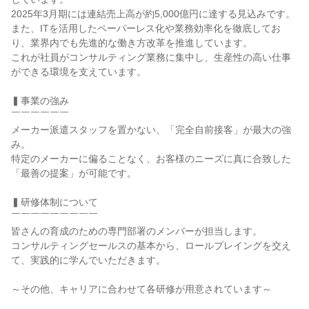
2025年3月期には連結売上高が約5,000億円に達する見込みです。

また、ITを活用したペーパーレス化や業務効率化を徹底してお
り、業界内でも先進的な働き方改革を推進しています。

これが社員がコンサルティング業務に集中し、生産性の高い仕事
ができる環境を支えています。

▍事業の強み

￣￣￣￣￣￣

メーカー派遣スタッフを置かない、「完全自前接客」が最大の強
み。

特定のメーカーに偏ることなく、お客様のニーズに真に合致した
「最善の提案」が可能です。

▍研修体制について

￣￣￣￣￣￣￣￣￣

皆さんの育成のための専門部署のメンバーが担当します。

コンサルティングセールスの基本から、ロールプレイングを交え
て、実践的に学んでいただきます。

～その他、キャリアに合わせて各研修が用意されています～
