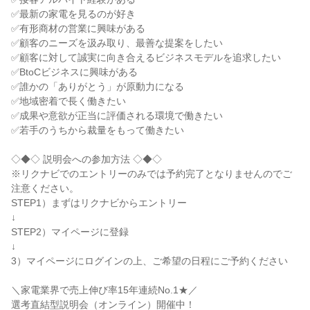
✅最新の家電を見るのが好き

✅有形商材の営業に興味がある

✅顧客のニーズを汲み取り、最善な提案をしたい

✅顧客に対して誠実に向き合えるビジネスモデルを追求したい

✅BtoCビジネスに興味がある

✅誰かの「ありがとう」が原動力になる

✅地域密着で長く働きたい

✅成果や意欲が正当に評価される環境で働きたい

✅若手のうちから裁量をもって働きたい

◇◆◇ 説明会への参加方法 ◇◆◇

※リクナビでのエントリーのみでは予約完了となりませんのでご
注意ください。

STEP1）まずはリクナビからエントリー

↓

STEP2）マイページに登録

↓

3）マイページにログインの上、ご希望の日程にご予約ください

＼家電業界で売上伸び率15年連続No.1★／

選考直結型説明会（オンライン）開催中！
