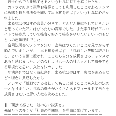
・若手からでも挑戦できるという社風に魅力を感じたため。

・カメラが好きで実際お客様としても利用したことがあるノジマ
に興味を持ち説明会を聞いて出る杭を伸ばすという社風に心惹か
れました。

・出る杭は伸ばすの言葉が好きで、どんどん挑戦をしていきたい
と思っていた私にはぴったりの言葉でした。また学生時代アルバ
イトで接客業していて接客が好きで接客をやりたいというのもひ
とつの志望理由でした。

・合同説明会でノジマを知り、当時はやりたいことが見つからず
悩んでいましたが、「出る杭を伸ばす」「挑戦した失敗は許され
る」という言葉に惹かれ、ここなら自分を成長させるチャンスが
あると感じました。どの会社よりも一人の社会人として成長でき
る環境だと思い、入社を決めました。

・年功序列ではなく貢献序列、出る杭は伸ばす、失敗を進めるな
どの理念に共感したから

・ノジマが「挑戦できる会社」であると感じたことも入社の決め
手となりました。挑戦の機会がたくさんあるフィールドで自らを
成長させたいと思い入社を決めました。

▍「面接で感じた、嘘のない誠実さ」

先輩たちの多くが「社員の雰囲気」を理由に挙げています。

￣￣￣￣￣￣￣￣￣￣￣￣￣￣￣￣￣￣￣￣￣￣￣￣￣￣￣
