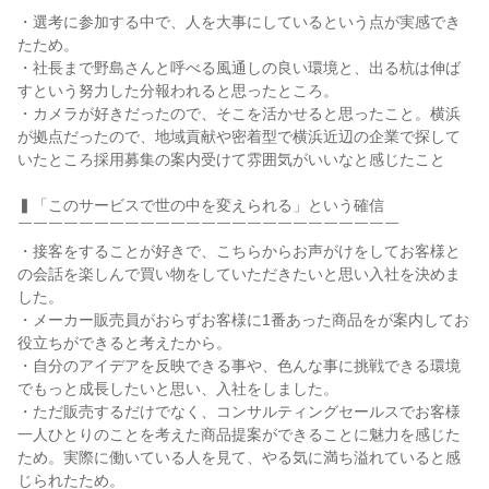
・選考に参加する中で、人を大事にしているという点が実感でき
たため。

・社長まで野島さんと呼べる風通しの良い環境と、出る杭は伸ば
すという努力した分報われると思ったところ。

・カメラが好きだったので、そこを活かせると思ったこと。横浜
が拠点だったので、地域貢献や密着型で横浜近辺の企業で探して
いたところ採用募集の案内受けて雰囲気がいいなと感じたこと

▍「このサービスで世の中を変えられる」という確信

￣￣￣￣￣￣￣￣￣￣￣￣￣￣￣￣￣￣￣￣￣￣￣￣￣

・接客をすることが好きで、こちらからお声がけをしてお客様と
の会話を楽しんで買い物をしていただきたいと思い入社を決めま
した。

・メーカー販売員がおらずお客様に1番あった商品をが案内してお
役立ちができると考えたから。

・自分のアイデアを反映できる事や、色んな事に挑戦できる環境
でもっと成長したいと思い、入社をしました。

・ただ販売するだけでなく、コンサルティングセールスでお客様
一人ひとりのことを考えた商品提案ができることに魅力を感じた
ため。実際に働いている人を見て、やる気に満ち溢れていると感
じられたため。
