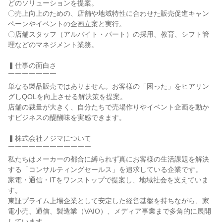
どのソリューションを提案。

〇売上向上のための、店舗や地域特性に合わせた販売促進キャン
ペーンやイベントの企画立案と実行。

〇店舗スタッフ（アルバイト・パート）の採用、教育、シフト管
理などのマネジメント業務。

▍仕事の面白さ

￣￣￣￣￣￣￣

単なる製品販売ではありません。お客様の「困った」をヒアリン
グしQOLを向上させる解決策を提案。

店舗の裁量が大きく、自分たちで売場作りやイベント企画を動か
すビジネスの醍醐味を実感できます。

▍株式会社ノジマについて

￣￣￣￣￣￣￣￣￣￣￣￣

私たちはメーカーの都合に縛られず真にお客様の生活課題を解決
する「コンサルティングセールス」を追求している企業です。

家電・通信・ITをワンストップで提案し、地域社会を支えていま
す。

東証プライム上場企業として安定した経営基盤を持ちながら、家
電小売、通信、製造業（VAIO）、メディア事業まで多角的に展開
しています。
