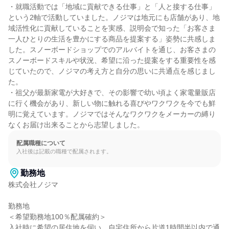
・就職活動では「地域に貢献できる仕事」と「人と接する仕事」
という2軸で活動していました。ノジマは地元にも店舗があり、地
域活性化に貢献していることを実感、説明会で知った「お客さま
一人ひとりの生活を豊かにする商品を提案する」姿勢に共感しま
した。スノーボードショップでのアルバイトを通じ、お客さまの
スノーボードスキルや状況、希望に沿った提案をする重要性を感
じていたので、ノジマの考え方と自分の思いに共通点を感じまし
た。

・祖父が最新家電が大好きで、その影響で幼い頃よく家電量販店
に行く機会があり、新しい物に触れる喜びやワクワクを今でも鮮
明に覚えています。ノジマではそんなワクワクをメーカーの縛り
なくお届け出来ることから志望しました。
配属職種について
入社後は記載の職種で配属されます。
勤務地
株式会社ノジマ

勤務地

＜希望勤務地100％配属確約＞

入社時に希望の居住地を伺い、自宅住所から片道1時間半以内で通