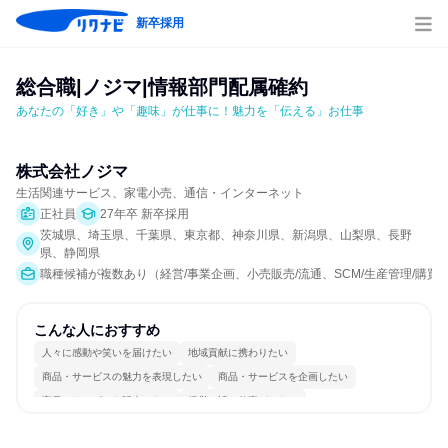
新卒採用
総合職|ノジマ|情報部門配属確約
あなたの「好き」や「趣味」が仕事に！魅力を「伝える」お仕事
株式会社ノジマ
生活関連サービス、家電小売、通信・インターネット
正社員
27年卒 新卒採用
茨城県、埼玉県、千葉県、東京都、神奈川県、新潟県、山梨県、長野
県、静岡県
職種候補が複数あり（経営/事業企画、小売販売/流通、SCM/生産管理/購買/
こんな人におすすめ
人々に感動や笑いを届けたい
地域貢献に携わりたい
商品・サービスの魅力を表現したい
商品・サービスを企画したい
商品・サービスを販売したい
経営に近い仕事がしたい
女性が働きやすい環境で働ける
自分の好きな場所で働ける