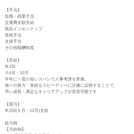
【手当】

役職・残業手当

交通費全額支給

商品インセンティブ

資格手当

夫婦手当

その他報酬制度

【昇給】

年2回

※4月・10月

半年に一度の短いスパンで人事考課を実施。

個々の努力・実績をスピーディーに評価に反映することで、

早い成長・満足なキャリアアップが実現可能です

【賞与】

年2回(６月・12月)支給

給与例

【月給例】
