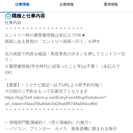
若手が裁量を持てる環境
人とたくさん会話する
仕事情報
企業情報
選考情報
職種と仕事内容
仕事内容

＊＊＊＊＊＊＊＊＊＊＊＊＊＊＊＊＊＊＊

エントリー時の履歴書情報は未記入でOK★

画面にある青色の「エントリー画面へ行く」を押す

↓

次の画面で内容を確認・再度青色のボタンを押してエントリー完
了！

※履歴書情報(学生時代に頑張ったこと等)は不要！（未記入で
OK）

↓

【重要】✨リクナビ限定✨以下URLより即予約可能！

※日程のご予約をもって応募完了となります

https://tujj7544.talent-p.net/EntryFormMng/Entryform?
url_token=f4ae298a84dc4d28ab98748a65bcdfb0

＊＊＊＊＊＊＊＊＊＊＊＊＊＊＊＊＊＊＊

✨ 情報部門配属確約！（売り場確約）の魅力✨

・パソコン、プリンター、カメラ、最新器機に囲まれる毎日
