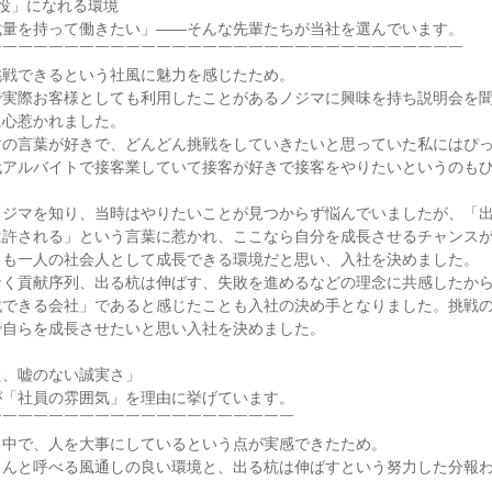
役」になれる環境

量を持って働きたい」——そんな先輩たちが当社を選んでいます。

￣￣￣￣￣￣￣￣￣￣￣￣￣￣￣￣￣￣￣￣￣￣￣￣￣￣￣￣￣￣

戦できるという社風に魅力を感じたため。

で実際お客様としても利用したことがあるノジマに興味を持ち説明会を
心惹かれました。

すの言葉が好きで、どんどん挑戦をしていきたいと思っていた私にはぴ
代アルバイトで接客業していて接客が好きで接客をやりたいというのも
ノジマを知り、当時はやりたいことが見つからず悩んでいましたが、「
は許される」という言葉に惹かれ、ここなら自分を成長させるチャンス
も一人の社会人として成長できる環境だと思い、入社を決めました。

く貢献序列、出る杭は伸ばす、失敗を進めるなどの理念に共感したから
戦できる会社」であると感じたことも入社の決め手となりました。挑戦
自らを成長させたいと思い入社を決めました。

、嘘のない誠実さ」

「社員の雰囲気」を理由に挙げています。

￣￣￣￣￣￣￣￣￣￣￣￣￣￣￣￣￣￣￣

中で、人を大事にしているという点が実感できたため。

さんと呼べる風通しの良い環境と、出る杭は伸ばすという努力した分報