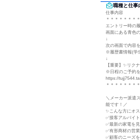
職種と仕事
仕事内容

＊＊＊＊＊＊＊＊
エントリー時の履
画面にある青色の
↓

次の画面で内容を
※履歴書情報(学
↓

【重要】✨リクナ
※日程のご予約を
https://tujj7544
＊＊＊＊＊＊＊＊
＼メーカー派遣
能です！／

✨こんな方にオス
✅接客アルバイト
✅最新の家電を見
✅有形商材の営業
✅顧客のニーズを