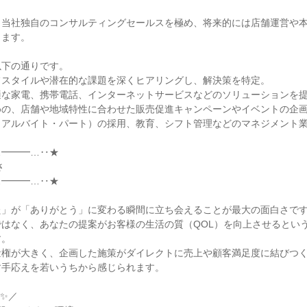
、当社独自のコンサルティングセールスを極め、将来的には店舗運営や
ます。

下の通りです。

スタイルや潜在的な課題を深くヒアリングし、解決策を特定。

な家電、携帯電話、インターネットサービスなどのソリューションを提
の、店舗や地域特性に合わせた販売促進キャンペーンやイベントの企画
アルバイト・パート）の採用、教育、シフト管理などのマネジメント業
━━━…‥★

━━━…‥★

」が「ありがとう」に変わる瞬間に立ち会えることが最大の面白さです
はなく、あなたの提案がお客様の生活の質（QOL）を向上させるとい
。

権が大きく、企画した施策がダイレクトに売上や顧客満足度に結びつく
手応えを若いうちから感じられます。

✨／
