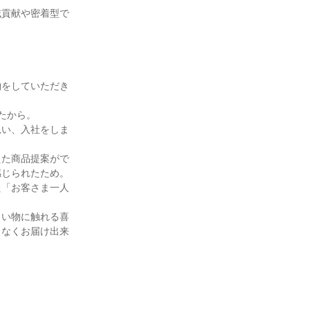
域貢献や密着型で
物をしていただき
から。

思い、入社をしま
えた商品提案がで
じられたため。

た「お客さま一人
しい物に触れる喜
りなくお届け出来