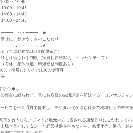
10:00～10:45

 10:00～10:45

 14:00～14:45

 14:00～14:45

━━━…‥・━━━…★

幸せに！働きやすさのこだわり

━━━…‥・━━━…★

る（希望勤務地100％配属確約）

りと評価される制度（実質初任給34万＋インセンティブ）

（育休、産休制度、時短勤務制度あり）

0%！復帰したい方は100%復職可

等

で ◇◆◇

ーの都合に縛られず、真にお客様の生活課題を解決する「コンサルティ


サービスを一気通貫で提案し、デジタル化が進む社会で地域社会の未来
家電を買うならノジマ！と地元の方に愛される店舗作りにこだわっていま
上場企業として安定した経営基盤を持ちながら、家電小売、通信、製造業
角的に展開しています。
