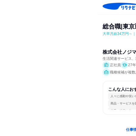
総合職|東
大卒月給34万円～
株式会社ノジ
生活関連サービス、
正社員
27
職種候補が複数あ
こんな人にお
人々に感動や笑い
商品・サービスを
若手が裁量を持て
仕事