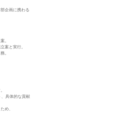
本部企画に携わる
案。

立案と実行。

務。

。

う、具体的な貢献
ため、
