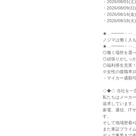
・2026/08/01(土)
・2026/08/09(日)
・2026/08/14(金)
・2026/08/18(火)
★…━━━・‥…
ノジマは働く人も
★…━━━・‥…
◎働く場所を選べ
◎頑張りがしっか
◎福利厚生充実！
※女性の復職率10
・マイカー通勤可
◇◆◇ 当社を一言
私たちはメーカ
追求しています。
家電、通信、IT
す。

そして地域密着×
また東証プライム
ディア事業まで多