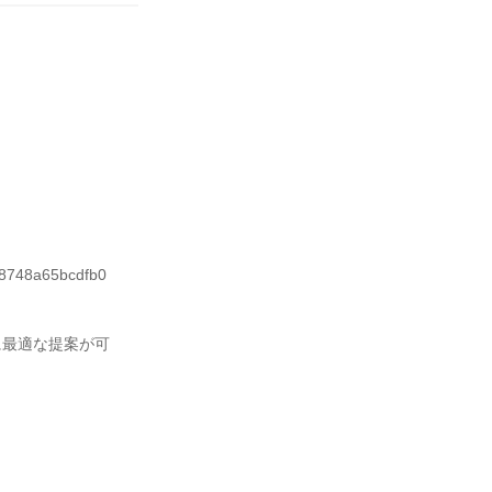
98748a65bcdfb0

に最適な提案が可