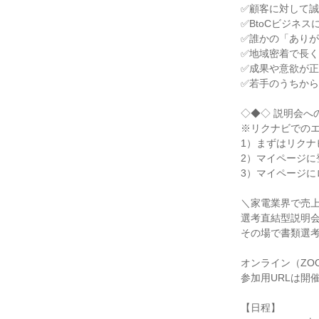
✅顧客に対して誠
✅BtoCビジネス
✅誰かの「ありが
✅地域密着で長く
✅成果や意欲が正
✅若手のうちから
◇◆◇ 説明会への
※リクナビでのエ
1）まずはリクナ
2）マイページに登
3）マイページに
＼家電業界で売上伸
選考直結型説明会
その場で書類選考
オンライン（ZOO
参加用URLは開
【日程】
