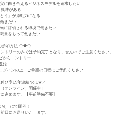
実に向き合えるビジネスモデルを追求したい

に興味がある

とう」が原動力になる

働きたい

当に評価される環境で働きたい

裁量をもって働きたい

参加方法 ◇◆◇

ントリーのみでは予約完了となりませんのでご注意ください。

ビからエントリー

録

ログインの上、ご希望の日程にご予約ください

び率15年連続No.1★／

（オンライン）開催中！

に進めます。【事前準備不要】

M） にて開催！

催前日にお送りいたします。
