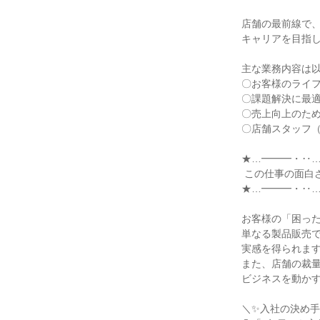
店舗の最前線で
キャリアを目指し
主な業務内容は以
〇お客様のライフ
〇課題解決に最適
〇売上向上のため
〇店舗スタッフ（
★…━━━・‥…
 この仕事の面白さ

★…━━━・‥…
お客様の「困った
単なる製品販売で
実感を得られます
また、店舗の裁量
ビジネスを動かす
＼✨入社の決め手