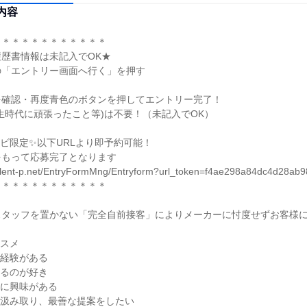
内容
＊＊＊＊＊＊＊＊＊＊＊

歴書情報は未記入でOK★

「エントリー画面へ行く」を押す

確認・再度青色のボタンを押してエントリー完了！

生時代に頑張ったこと等)は不要！（未記入でOK）

ビ限定✨以下URLより即予約可能！

もって応募完了となります

.talent-p.net/EntryFormMng/Entryform?url_token=f4ae298a84dc4d28ab
＊＊＊＊＊＊＊＊＊＊＊

スタッフを置かない「完全自前接客」によりメーカーに忖度せずお客様
スメ

経験がある

るのが好き

に興味がある

汲み取り、最善な提案をしたい
