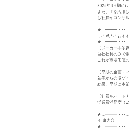
2025年3月期に
また、ITを活用
し社員がコンサル
★…━━━・‥…
この求人のおすす
★…━━━・‥…
【メーカー非依存
自社社員のみで販
これが市場価値の
【早期の企画・マ
若手から売場づく
結果、早期に本部
【社員をパートナ
従業員満足度（E
★…━━━・‥…
 仕事内容

★…━━━・‥…