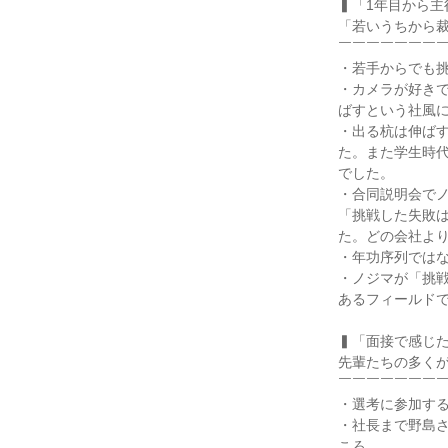
▍「1年目から主
「若いうちから裁
￣￣￣￣￣￣￣￣
・若手からでも挑
・カメラが好き
ばすという社風に
・出る杭は伸ば
た。また学生時
でした。

・合同説明会で
「挑戦した失敗
た。どの会社より
・年功序列ではな
・ノジマが「挑
あるフィールドで
▍「面接で感じた
先輩たちの多くが
￣￣￣￣￣￣￣￣
・選考に参加する
・社長まで野島
ころ。
