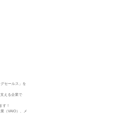
ングセールス」を
を支える企業で
す！

（VAIO）、メ