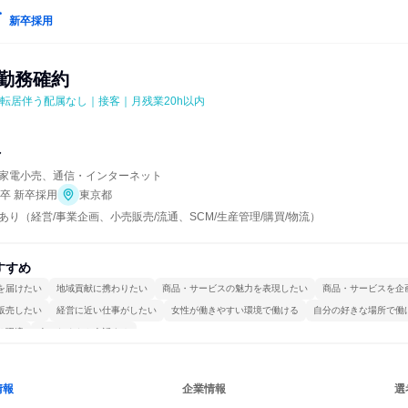
新卒採用
京勤務確約
｜転居伴う配属なし｜接客｜月残業20h以内
マ
家電小売、通信・インターネット
年卒 新卒採用
東京都
り（経営/事業企画、小売販売/流通、SCM/生産管理/購買/物流）
すすめ
を届けたい
地域貢献に携わりたい
商品・サービスの魅力を表現したい
商品・サービスを企
販売したい
経営に近い仕事がしたい
女性が働きやすい環境で働ける
自分の好きな場所で働
る環境
人とたくさん会話する
情報
企業情報
選