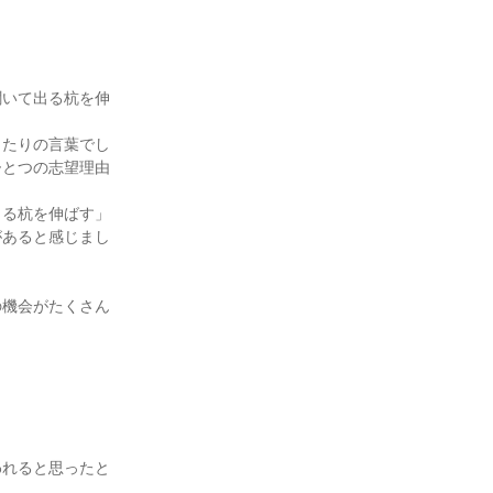
聞いて出る杭を伸
ったりの言葉でし
ひとつの志望理由
出る杭を伸ばす」
があると感じまし


の機会がたくさん
われると思ったと