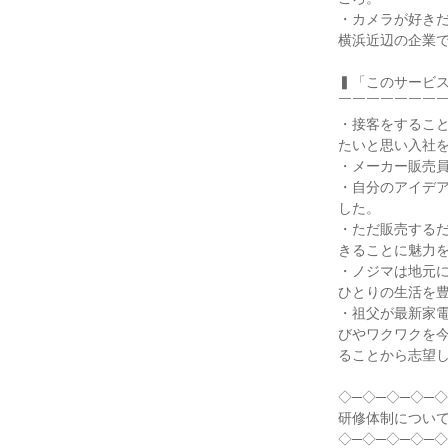
・カメラが好き
横浜近辺の企業で
▍「このサービス
￣￣￣￣￣￣￣￣
・接客をするこ
たいと思い入社を
・メーカー販売員
・自分のアイデ
した。

・ただ販売する
きることに魅力を
・ノジマは地元
ひとりの生活を豊
・祖父が最新家
びやワクワクを
ることから志望し
◇─◇─◇─◇─◇
研修体制について
◇─◇─◇─◇─◇