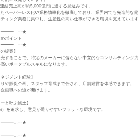
は連結売上高が約5,000億円に達する見込みです。

したペーパーレス化や業務効率化を徹底しており、業界内でも先進的な
ティング業務に集中し、生産性の高い仕事ができる環境を支えています
━━━…‥★

めポイント

━━━…‥★

の提案】

売することで、特定のメーカーに偏らない中立的なコンサルティング力
高いポータブルスキルになります。

ネジメント経験】

りや販促企画、スタッフ育成まで任され、店舗経営を体感できます。

企画職への道が開けます。

ーと呼ぶ風土】

S）を追求し、意見が通りやすいフラットな環境です。

━━━…‥★

━━━…‥★
