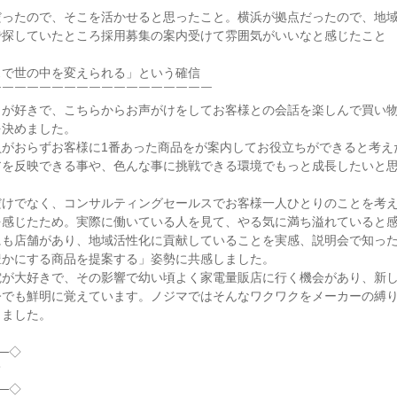
だったので、そこを活かせると思ったこと。横浜が拠点だったので、地
探していたところ採用募集の案内受けて雰囲気がいいなと感じたこと

で世の中を変えられる」という確信

￣￣￣￣￣￣￣￣￣￣￣￣￣￣￣￣￣

とが好きで、こちらからお声がけをしてお客様との会話を楽しんで買い
決めました。

がおらずお客様に1番あった商品をが案内してお役立ちができると考えた
アを反映できる事や、色んな事に挑戦できる環境でもっと成長したいと
だけでなく、コンサルティングセールスでお客様一人ひとりのことを考
感じたため。実際に働いている人を見て、やる気に満ち溢れていると感
にも店舗があり、地域活性化に貢献していることを実感、説明会で知っ
かにする商品を提案する」姿勢に共感しました。

電が大好きで、その影響で幼い頃よく家電量販店に行く機会があり、新
今でも鮮明に覚えています。ノジマではそんなワクワクをメーカーの縛
ました。

─◇



─◇
