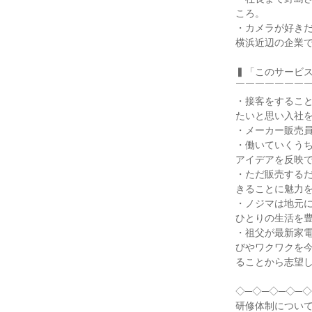
ころ。

・カメラが好き
横浜近辺の企業で
▍「このサービス
￣￣￣￣￣￣￣￣
・接客をするこ
たいと思い入社を
・メーカー販売員
・働いていくう
アイデアを反映で
・ただ販売する
きることに魅力を
・ノジマは地元
ひとりの生活を豊
・祖父が最新家
びやワクワクを
ることから志望し
◇─◇─◇─◇─◇
研修体制について