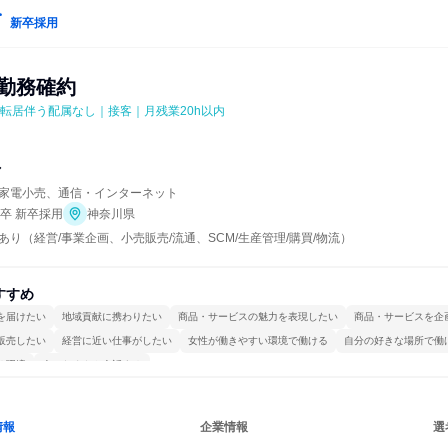
新卒採用
崎勤務確約
｜転居伴う配属なし｜接客｜月残業20h以内
マ
家電小売、通信・インターネット
年卒 新卒採用
神奈川県
り（経営/事業企画、小売販売/流通、SCM/生産管理/購買/物流）
すすめ
を届けたい
地域貢献に携わりたい
商品・サービスの魅力を表現したい
商品・サービスを企
販売したい
経営に近い仕事がしたい
女性が働きやすい環境で働ける
自分の好きな場所で働
る環境
人とたくさん会話する
情報
企業情報
選