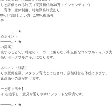
りと評価される制度（実質初任給34万＋インセンティブ）

（育休、産休制度、時短勤務制度あり）

0%！復帰したい方は100%復職可

等

━━━…‥★

めポイント

━━━…‥★

の提案】

売することで、特定のメーカーに偏らない中立的なコンサルティング力
高いポータブルスキルになります。

ネジメント経験】

りや販促企画、スタッフ育成まで任され、店舗経営を体感できます。

企画職への道が開けます。

ーと呼ぶ風土】

S）を追求し、意見が通りやすいフラットな環境です。

━━━…‥★
