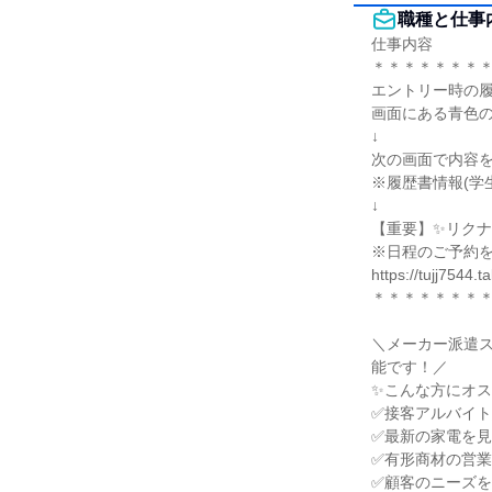
職種と仕事
仕事内容

＊＊＊＊＊＊＊＊
エントリー時の履
画面にある青色の
↓

次の画面で内容を
※履歴書情報(学
↓

【重要】✨リクナ
※日程のご予約を
https://tujj7544
＊＊＊＊＊＊＊＊
＼メーカー派遣
能です！／

✨こんな方にオス
✅接客アルバイト
✅最新の家電を見
✅有形商材の営業
✅顧客のニーズを