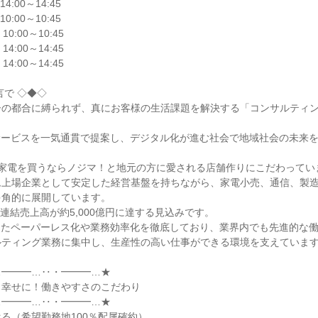
14:00～14:45

10:00～10:45

 10:00～10:45

 14:00～14:45

 14:00～14:45

で ◇◆◇

ーの都合に縛られず、真にお客様の生活課題を解決する「コンサルティ


サービスを一気通貫で提案し、デジタル化が進む社会で地域社会の未来
家電を買うならノジマ！と地元の方に愛される店舗作りにこだわっていま
上場企業として安定した経営基盤を持ちながら、家電小売、通信、製造業
角的に展開しています。

は連結売上高が約5,000億円に達する見込みです。

したペーパーレス化や業務効率化を徹底しており、業界内でも先進的な
ティング業務に集中し、生産性の高い仕事ができる環境を支えています
━━━…‥・━━━…★

幸せに！働きやすさのこだわり

━━━…‥・━━━…★

る（希望勤務地100％配属確約）
