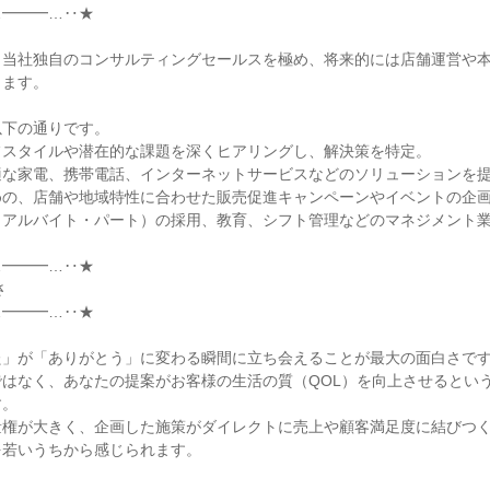
━━━…‥★

、当社独自のコンサルティングセールスを極め、将来的には店舗運営や
ます。

下の通りです。

スタイルや潜在的な課題を深くヒアリングし、解決策を特定。

な家電、携帯電話、インターネットサービスなどのソリューションを提
の、店舗や地域特性に合わせた販売促進キャンペーンやイベントの企画
アルバイト・パート）の採用、教育、シフト管理などのマネジメント業
━━━…‥★

━━━…‥★

」が「ありがとう」に変わる瞬間に立ち会えることが最大の面白さです
はなく、あなたの提案がお客様の生活の質（QOL）を向上させるとい
。

量権が大きく、企画した施策がダイレクトに売上や顧客満足度に結びつ
若いうちから感じられます。
