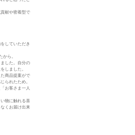
域貢献や密着型で
物をしていただき
から。

りました。自分の
をしました。

えた商品提案がで
じられたため。

た「お客さま一人
しい物に触れる喜
りなくお届け出来