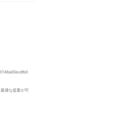
98748a65bcdfb0

に最適な提案が可