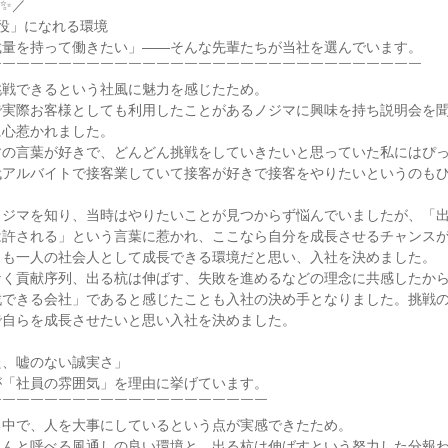
✨／

役」になれる環境

量を持って働きたい」——そんな先輩たちが当社を選んでいます。

￣￣￣￣￣￣￣￣￣￣￣￣￣￣￣￣￣￣￣￣￣￣￣￣￣￣￣￣￣￣

戦できるという社風に魅力を感じたため。

で実際お客様としても利用したことがあるノジマに興味を持ち説明会を
心惹かれました。

すの言葉が好きで、どんどん挑戦をしていきたいと思っていた私にはぴ
代アルバイトで接客業していて接客が好きで接客をやりたいというのも
ノジマを知り、当時はやりたいことが見つからず悩んでいましたが、「
は許される」という言葉に惹かれ、ここなら自分を成長させるチャンス
も一人の社会人として成長できる環境だと思い、入社を決めました。

く貢献序列、出る杭は伸ばす、失敗を進めるなどの理念に共感したから
戦できる会社」であると感じたことも入社の決め手となりました。挑戦
自らを成長させたいと思い入社を決めました。

、嘘のない誠実さ」

「社員の雰囲気」を理由に挙げています。

￣￣￣￣￣￣￣￣￣￣￣￣￣￣￣￣￣￣￣

中で、人を大事にしているという点が実感できたため。

さんと呼べる風通しの良い環境と、出る杭は伸ばすという努力した分報