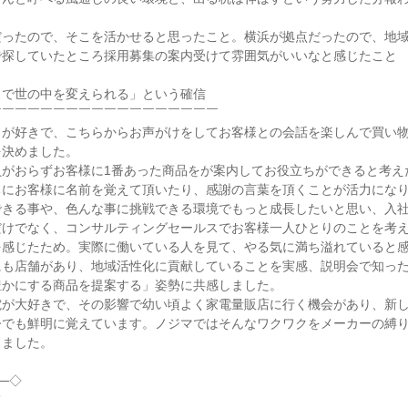
だったので、そこを活かせると思ったこと。横浜が拠点だったので、地
探していたところ採用募集の案内受けて雰囲気がいいなと感じたこと

で世の中を変えられる」という確信

￣￣￣￣￣￣￣￣￣￣￣￣￣￣￣￣￣

とが好きで、こちらからお声がけをしてお客様との会話を楽しんで買い
決めました。

がおらずお客様に1番あった商品をが案内してお役立ちができると考えた
ちにお客様に名前を覚えて頂いたり、感謝の言葉を頂くことが活力にな
きる事や、色んな事に挑戦できる環境でもっと成長したいと思い、入社
だけでなく、コンサルティングセールスでお客様一人ひとりのことを考
感じたため。実際に働いている人を見て、やる気に満ち溢れていると感
にも店舗があり、地域活性化に貢献していることを実感、説明会で知っ
かにする商品を提案する」姿勢に共感しました。

電が大好きで、その影響で幼い頃よく家電量販店に行く機会があり、新
今でも鮮明に覚えています。ノジマではそんなワクワクをメーカーの縛
ました。

─◇


