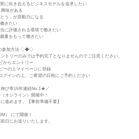
実に向き合えるビジネスモデルを追求したい

に興味がある

とう」が原動力になる

働きたい

当に評価される環境で働きたい

裁量をもって働きたい

参加方法 ◇◆◇

ントリーのみでは予約完了となりませんのでご注意ください。

ビからエントリー

コピーの上マイページに登録

ログインの上、ご希望の日程にご予約ください

び率15年連続No.1★／

（オンライン）開催中！

に進めます。【事前準備不要】

M） にて開催！

催前日にお送りいたします。
