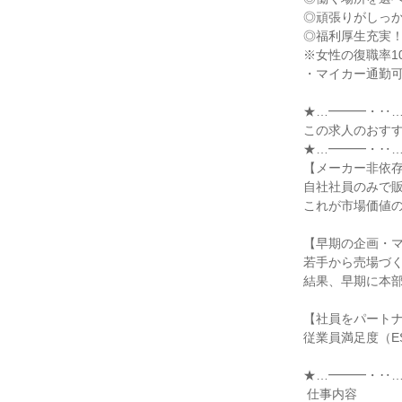
◎頑張りがしっか
◎福利厚生充実！
※女性の復職率10
・マイカー通勤可
★…━━━・‥…
この求人のおすす
★…━━━・‥…
【メーカー非依存
自社社員のみで販
これが市場価値の
【早期の企画・マ
若手から売場づく
結果、早期に本部
【社員をパートナ
従業員満足度（E
★…━━━・‥…
 仕事内容
