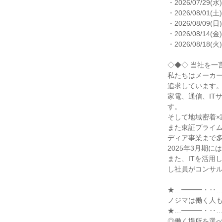
・2026/07/29(水)
・2026/08/01(土)
・2026/08/09(日)
・2026/08/14(金)
・2026/08/18(火)
◇◆◇ 当社を一言
私たちはメーカ
追求しています。
家電、通信、IT
す。

そして地域密着×
また東証プライム
ディア事業まで多
2025年3月期に
また、ITを活用
し社員がコンサル
★…━━━・‥…
ノジマは働く人も
★…━━━・‥…
◎働く場所を選べ