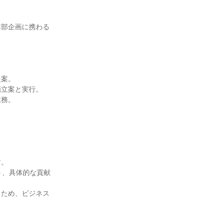
本部企画に携わる
案。

立案と実行。

務。

。

う、具体的な貢献
くため、ビジネス