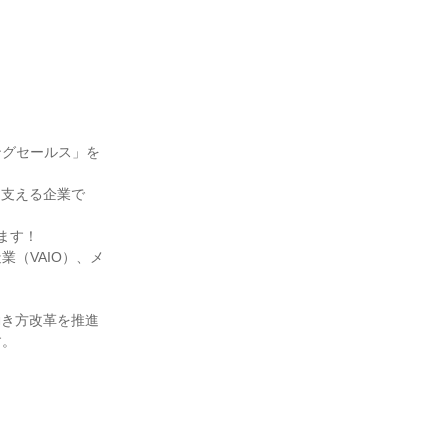
ングセールス」を
を支える企業で
す！

（VAIO）、メ
働き方改革を推進
。
