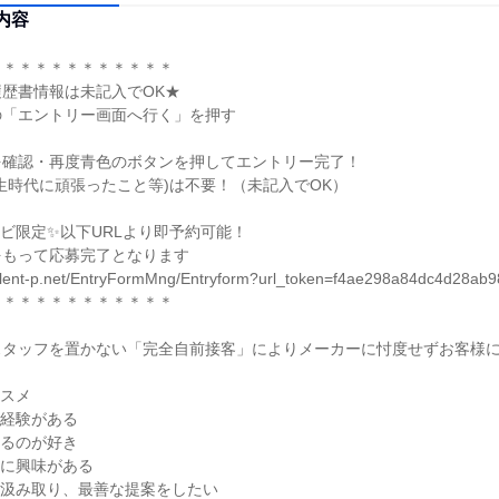
内容
＊＊＊＊＊＊＊＊＊＊＊

歴書情報は未記入でOK★

「エントリー画面へ行く」を押す

確認・再度青色のボタンを押してエントリー完了！

生時代に頑張ったこと等)は不要！（未記入でOK）

ビ限定✨以下URLより即予約可能！

もって応募完了となります

.talent-p.net/EntryFormMng/Entryform?url_token=f4ae298a84dc4d28ab
＊＊＊＊＊＊＊＊＊＊＊

スタッフを置かない「完全自前接客」によりメーカーに忖度せずお客様
スメ

経験がある

るのが好き

に興味がある

汲み取り、最善な提案をしたい
