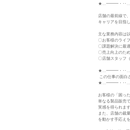
★…━━━・‥…
店舗の最前線で
キャリアを目指し
主な業務内容は以
〇お客様のライフ
〇課題解決に最適
〇売上向上のため
〇店舗スタッフ（
★…━━━・‥…
 この仕事の面白さ

★…━━━・‥…
お客様の「困った
単なる製品販売で
実感を得られます
また、店舗の裁
を動かす手応えを