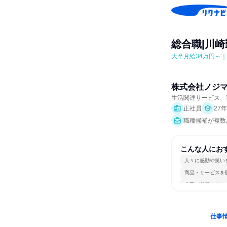
総合職|川
大卒月給34万円～
株式会社ノジ
生活関連サービス、
正社員
27
職種候補が複数あ
こんな人にお
人々に感動や笑い
商品・サービスを
若手が裁量を持て
仕事