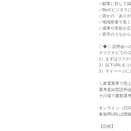
✅顧客に対して誠
✅BtoCビジネス
✅誰かの「ありが
✅地域密着で長く
✅成果や意欲が正
✅若手のうちから
◇◆◇ 説明会への
※リクナビでのエ
1）まずはリクナ
2）以下URLを
3）マイページに
＼家電業界で売上伸
選考直結型説明会
その場で書類選考
オンライン（ZOO
参加用URLは開
【日程】
