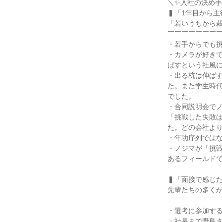
＼✨入社の決め手
▍「1年目から主
「若いうちから裁
￣￣￣￣￣￣￣￣
・若手からでも挑
・カメラが好き
ばすという社風に
・出る杭は伸ば
た。また学生時
でした。

・合同説明会で
「挑戦した失敗
た。どの会社より
・年功序列ではな
・ノジマが「挑
あるフィールドで
▍「面接で感じた
先輩たちの多くが
￣￣￣￣￣￣￣￣
・選考に参加する
・社長まで野島