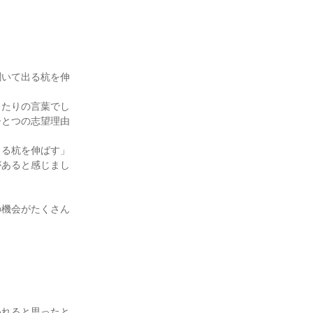
聞いて出る杭を伸
ったりの言葉でし
ひとつの志望理由
出る杭を伸ばす」
があると感じまし


の機会がたくさん
われると思ったと