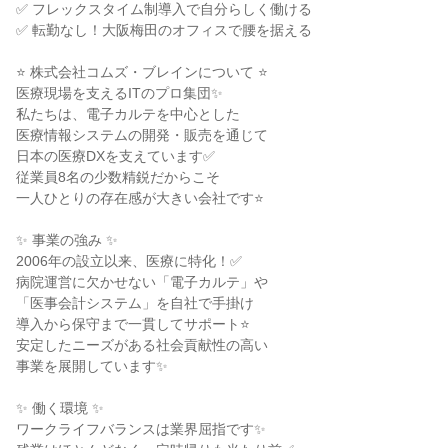
✅ フレックスタイム制導入で自分らしく働ける

✅ 転勤なし！大阪梅田のオフィスで腰を据える

⭐ 株式会社コムズ・ブレインについて ⭐

医療現場を支えるITのプロ集団✨

私たちは、電子カルテを中心とした

医療情報システムの開発・販売を通じて

日本の医療DXを支えています✅

従業員8名の少数精鋭だからこそ

一人ひとりの存在感が大きい会社です⭐

✨ 事業の強み ✨

2006年の設立以来、医療に特化！✅

病院運営に欠かせない「電子カルテ」や

「医事会計システム」を自社で手掛け

導入から保守まで一貫してサポート⭐

安定したニーズがある社会貢献性の高い

事業を展開しています✨

✨ 働く環境 ✨

ワークライフバランスは業界屈指です✨
