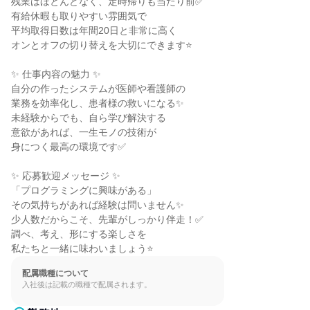
残業はほとんどなく、定時帰りも当たり前✅

有給休暇も取りやすい雰囲気で

平均取得日数は年間20日と非常に高く

オンとオフの切り替えを大切にできます⭐

✨ 仕事内容の魅力 ✨

自分の作ったシステムが医師や看護師の

業務を効率化し、患者様の救いになる✨

未経験からでも、自ら学び解決する

意欲があれば、一生モノの技術が

身につく最高の環境です✅

✨ 応募歓迎メッセージ ✨

「プログラミングに興味がある」

その気持ちがあれば経験は問いません✨

少人数だからこそ、先輩がしっかり伴走！✅

調べ、考え、形にする楽しさを

私たちと一緒に味わいましょう⭐
配属職種について
入社後は記載の職種で配属されます。