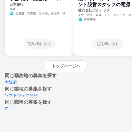
ント設営スタッフの電源
日本銀行
金融
門
株式会社ボルテック
北海道、青森県、岩手県、宮城県、秋田
文化・教養・娯楽、広告・メディア・マ
県、山形県、福島県、茨城県、群馬県、埼玉
ミ、電力・ガス・水道・エネルギー
神奈川県
県、東京都、神奈川県、新潟県、富山県、石
川県、福井県、山梨県、長野県、静岡県、愛
知県、京都府、大阪府、兵庫県、鳥取県、島
根県、岡山県、広島県、山口県、徳島県、香
川県、愛媛県、高知県、福岡県、佐賀県、長
お気に入り
お気に入り
崎県、熊本県、大分県、宮崎県、鹿児島県、
沖縄県
トップページへ
同じ勤務地の募集を探す
大阪府
同じ業種の募集を探す
ソフトウェア開発
同じ職種の募集を探す
IT