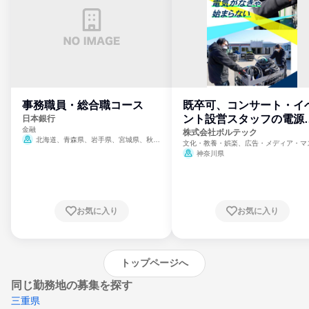
事務職員・総合職コース
既卒可、コンサート・イ
ント設営スタッフの電源
日本銀行
金融
門
株式会社ボルテック
北海道、青森県、岩手県、宮城県、秋田
文化・教養・娯楽、広告・メディア・マ
県、山形県、福島県、茨城県、群馬県、埼玉
ミ、電力・ガス・水道・エネルギー
神奈川県
県、東京都、神奈川県、新潟県、富山県、石
川県、福井県、山梨県、長野県、静岡県、愛
知県、京都府、大阪府、兵庫県、鳥取県、島
根県、岡山県、広島県、山口県、徳島県、香
川県、愛媛県、高知県、福岡県、佐賀県、長
お気に入り
お気に入り
崎県、熊本県、大分県、宮崎県、鹿児島県、
沖縄県
トップページへ
同じ勤務地の募集を探す
三重県