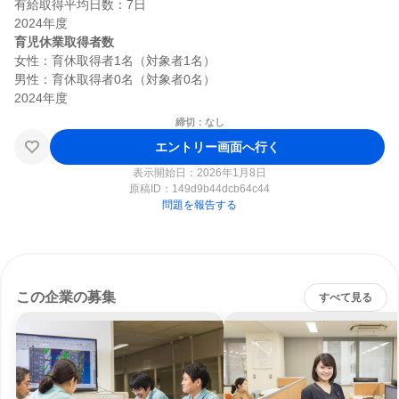
有給取得平均日数：7日

育児休業取得者数
女性：育休取得者1名（対象者1名）

男性：育休取得者0名（対象者0名）

締切：なし
エントリー画面へ行く
表示開始日：2026年1月8日
原稿ID：
149d9b44dcb64c44
問題を報告する
この企業の募集
すべて見る