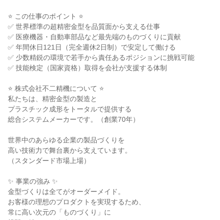
⭐ この仕事のポイント ⭐

✅ 世界標準の超精密金型を品質面から支える仕事

✅ 医療機器・自動車部品など最先端のものづくりに貢献

✅ 年間休日121日（完全週休2日制）で安定して働ける

✅ 少数精鋭の環境で若手から責任あるポジションに挑戦可能

✅ 技能検定（国家資格）取得を会社が支援する体制

⭐ 株式会社不二精機について ⭐

私たちは、精密金型の製造と

プラスチック成形をトータルで提供する

総合システムメーカーです。（創業70年）

世界中のあらゆる企業の製品づくりを

高い技術力で舞台裏から支えています。

（スタンダード市場上場）

✨ 事業の強み ✨

金型づくりは全てがオーダーメイド。

お客様の理想のプロダクトを実現するため、

常に高い次元の「ものづくり」に
