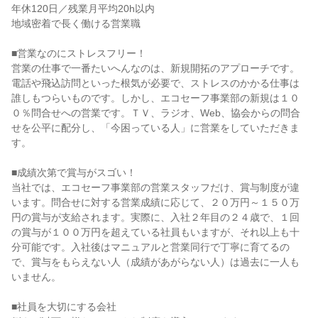
年休120日／残業月平均20h以内

地域密着で長く働ける営業職

■営業なのにストレスフリー！

営業の仕事で一番たいへんなのは、新規開拓のアプローチです。
電話や飛込訪問といった根気が必要で、ストレスのかかる仕事は
誰しもつらいものです。しかし、エコセーフ事業部の新規は１０
０％問合せへの営業です。ＴＶ、ラジオ、Web、協会からの問合
せを公平に配分し、「今困っている人」に営業をしていただきま
す。

■成績次第で賞与がスゴい！

当社では、エコセーフ事業部の営業スタッフだけ、賞与制度が違
います。問合せに対する営業成績に応じて、２０万円～１５０万
円の賞与が支給されます。実際に、入社２年目の２４歳で、１回
の賞与が１００万円を超えている社員もいますが、それ以上も十
分可能です。入社後はマニュアルと営業同行で丁寧に育てるの
で、賞与をもらえない人（成績があがらない人）は過去に一人も
いません。

■社員を大切にする会社
