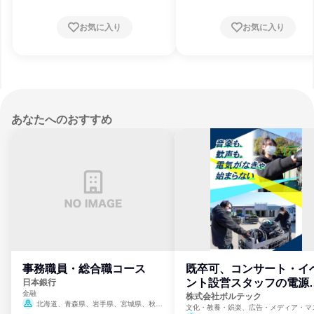
お気に入り
お気に入り
あなたへのおすすめ
事務職員・総合職コース
既卒可、コンサート・イ
ント設営スタッフの電源
日本銀行
金融
門
株式会社ボルテック
北海道、青森県、岩手県、宮城県、秋田
文化・教養・娯楽、広告・メディア・マ