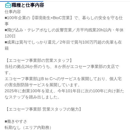
職種と仕事内容
仕事内容

■100年企業の【環境衛生×BtoC営業】で、暮らしの安全を守る仕
事

■飛び込み・テレアポなしの反響営業／月平均残業20h以内・年休
120日

■成果は賞与でしっかり還元／2年目で賞与100万円超の先輩も在
籍

【エコセーフ事業部の営業スタッフ】

当社の拠点26か所のうち、８か所がエコセーフ事業部の支店で
す。

エコセーフ事業部はB to Cへのサービスを展開しており、個人宅
の害虫獣防除サービスを展開しています。

2025年に創業100年を迎え、今年101年目に次の100年に向け新た
なステップを踏み出しました。

【エコセーフ事業部 営業スタッフの魅力】

■働きやすさ

転勤なし（エリア内勤務）
