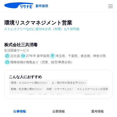
新卒採用
環境リスクマネジメント営業
ストレスフリーなのに賞与８か月（年間）も十分可能
株式会社三共消毒
生活関連サービス
正社員
27年卒 新卒採用
埼玉県、千葉県、東京都、神奈川県
職種候補が複数あり（営業、経営/事業企画）
こんな人におすすめ
環境・エコロジーに携わりたい
人・世の中の安全を守りたい
動物・生き物に携わりたい
分析・リサーチしたい
コミュニケーションが活発
チームワークを重視
長く同じ会社に居続けられる
一つの専門分野を極める
若手が裁量を持てる環境
目標に追われず働ける
仕事情報
企業情報
選考情報