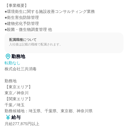
【事業概要】

●環境衛生に関する施設改善コンサルティング業務

●衛生害虫防除管理

●建物劣化予防管理

●殺菌・微生物調査管理 他
配属職種について
入社後は記載の職種で配属されます。
勤務地
転勤なし
株式会社三共消毒

勤務地

【東京エリア】

東京／神奈川

【関東エリア】

千葉／埼玉

勤務候補地：埼玉県、千葉県、東京都、神奈川県
給与
月給277,875円以上