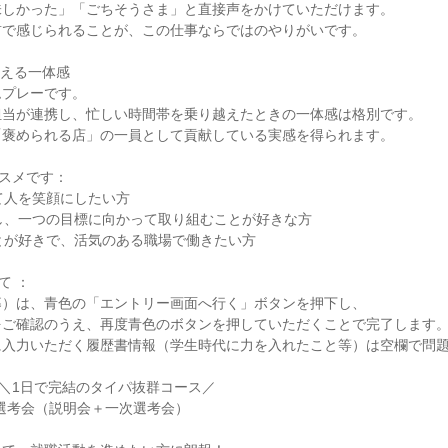
しかった」「ごちそうさま」と直接声をかけていただけます。

で感じられることが、この仕事ならではのやりがいです。

える一体感

プレーです。

当が連携し、忙しい時間帯を乗り越えたときの一体感は格別です。

褒められる店」の一員として貢献している実感を得られます。

スメです：

て人を笑顔にしたい方

し、一つの目標に向かって取り組むことが好きな方

とが好きで、活気のある職場で働きたい方

 ：

）は、青色の「エントリー画面へ行く」ボタンを押下し、

ご確認のうえ、再度青色のボタンを押していただくことで完了します。
入力いただく履歴書情報（学生時代に力を入れたこと等）は空欄で問題
＼1日で完結のタイパ抜群コース／

y選考会（説明会＋一次選考会）
