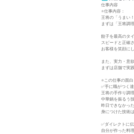
仕事内容

⭐仕事内容：

王将の「うまい！
まずは「王将調理
餃子を最高のタイ
スピードと正確さ
お客様を笑顔にし
また、実力・意欲
まずは店舗で実践
⭐この仕事の面白
✅手に職がつく達
王将の手作り調理
中華鍋を振るう技
昨日できなかった
身につけた技術は
✅ダイレクトに伝
自分が作った料理