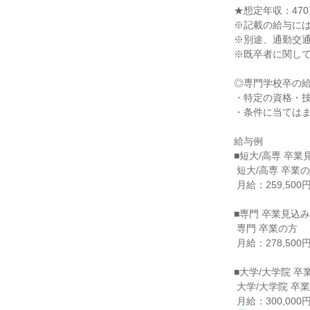
★想定年収：470
※記載の給与には一
※別途、通勤交通
※既卒者に関して
◎専門学校卒の給
・特定の資格・技
・条件に当てはまら
給与例

■短大/高専 卒業
 短大/高専 卒業の方

 月給：259,500円（一律手当含む）

■専門 卒業見込み
 専門 卒業の方

 月給：278,500円（一律手当含む）

■大学/大学院 卒
 大学/大学院 卒業の方

 月給：300,0