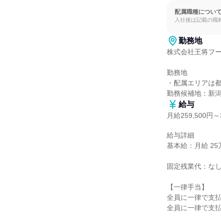
配属職種につい
入社後は記載の職
勤務地
株式会社王将フー
勤務地

・配属エリアは都
勤務候補地：新
給与
月給259,500円～3
給与詳細

基本給：月給 25万9
固定残業代：なし
【一律手当】

全員に一律で支払
全員に一律で支払