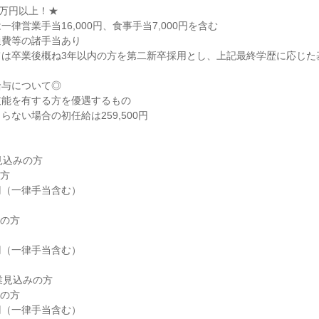
万円以上！★

律営業手当16,000円、食事手当7,000円を含む

費等の諸手当あり

は卒業後概ね3年以内の方を第二新卒採用とし、上記最終学歴に応じた基
与について◎

能を有する方を優遇するもの

ない場合の初任給は259,500円

見込みの方

の方

業見込みの方

00円（一律手当含む）