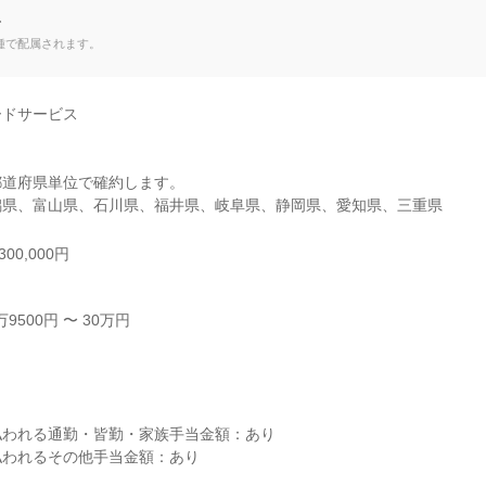
て
種で配属されます。
ドサービス

道府県単位で確約します。

潟県、富山県、石川県、福井県、岐阜県、静岡県、愛知県、三重県
00,000円
500円 〜 30万円



われる通勤・皆勤・家族手当金額：あり

われるその他手当金額：あり
