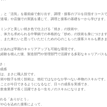
」と「活気」を最前線で創り出す、調理・接客のプロを目指すコースで
道場」や店舗での実践を通じて、調理と接客の基礎を一から学びます。
ミングと美しい焼き色で仕上げる「焼き」の技術や、

、体力も求められる中華鍋での本格的な「炒め」の技術を身につけます
、また来たいと思っていただくための心のこもった接客スキルも磨きま
があれば早期のキャリアアップも可能な環境です。

経験を積んだ後、製造部門や管理部門で活躍する多彩なキャリアパスも
さ：

成感

は、まさに職人技です。

術や餃子を焼く技術は、他社ではなかなか学べない本物のスキルです。
ことが今日できるようになるなど、日々の成長を実感でき、

飲食業界で長く活躍できる一生モノのスキルになります。

わる「ありがとう」

や心を込めた接客によって、
