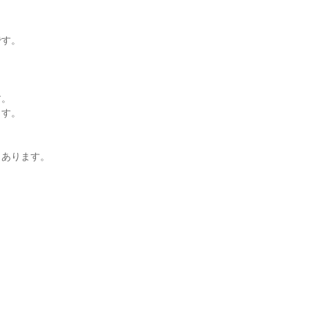
す。



。

す。

あります。


