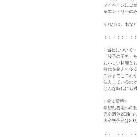
マイページにご登
※エントリーのみ
それでは、あなた
：：：：：：：：
✨当社について✨

「餃子の王将」を
おいしい料理とお
時代を超えて多く
これまでもこれか
注力しているのが
どんな時代にも対
✨働く環境✨

希望勤務地への配
完全週休2日制で
大卒初任給は30
：：：：：：：