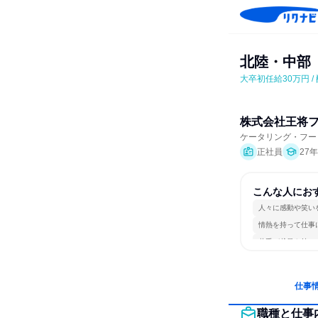
北陸・中部　
大卒初任給30万円 /
株式会社王将
ケータリング・フー
正社員
27
こんな人にお
人々に感動や笑い
情熱を持って仕事
若手が裁量を持て
仕事
職種と仕事