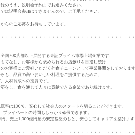
録のうえ、説明会予約までお進みください。

では説明会参加はできませんので、ご了承ください。

からのご応募をお待ちしています。

：：：：：：：：：：：：：：：：：：：：：：：：：：：：：：：：
全国700店舗以上展開する東証プライム市場上場企業です。

もてなし、お客様から褒められるお店創りを目指し続け、

のお客様にご愛好いただく外食チェーンとして事業展開をしております
らも、品質の高いおいしい料理をご提供するために、

、人材育成への投資です。

応をし、食を通じて人々に貢献できる企業であり続けます。

属率は100％。安心して社会人のスタートを切ることができます。

、プライベートの時間もしっかり確保できます。

万円。売上1,000億円超の安定基盤のもと、安心してキャリアを築けます。
：：：：：：：：：：：：：：：：：：：：：：：：：：：：：：：：