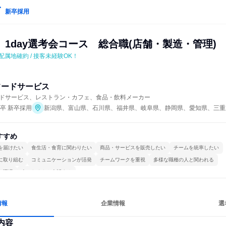
新卒採用
1day選考会コース　総合職(店舗・製造・管理)
 配属地確約 / 接客未経験OK！
フードサービス
ドサービス、レストラン・カフェ、食品・飲料メーカー
年卒 新卒採用
新潟県、富山県、石川県、福井県、岐阜県、静岡県、愛知県、三重
すすめ
を届けたい
食生活・食育に関わりたい
商品・サービスを販売したい
チームを統率したい
に取り組む
コミュニケーションが活発
チームワークを重視
多様な職種の人と関われる
る環境
人とたくさん会話する
情報
企業情報
選
内容