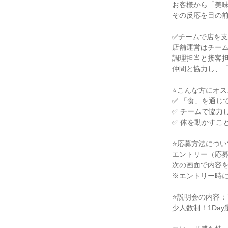
お客様から「美味
その反応を目の前
✅チームで店を支
店舗運営はチーム
調理担当と接客担
仲間と協力し、「
⭐こんな方にオス
✅ 「食」を通じ
✅ チームで協力
✅ 体を動かすこ
⭐応募方法について
エントリー（応募
次の画面で内容を
※エントリー時に
⭐説明会の内容：
少人数制！1Da