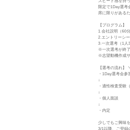
スピード感を持っ
限定で1Day選考
席に限りがあるた
【プログラム】

1.会社説明（60分
2.エントリーシー
3.一次選考（1人3
※一次選考が終了
※志望動機作成サ
【選考の流れ】 ＼
・1Day選考会参加
↓

・適性検査受験（
↓

・個人面談

↓

・内定

少しでもご興味を
3/1以降、ご登