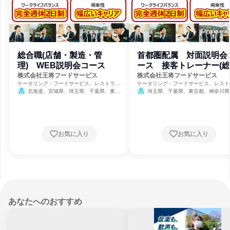
総合職(店舗・製造・管
首都圏配属 対面説明会
理) WEB説明会コース
ース 接客トレーナー(
職)
株式会社王将フードサービス
株式会社王将フードサービス
ケータリング・フードサービス、レストラ
ケータリング・フードサービス、レスト
ン・カフェ、食品・飲料メーカー
ン・カフェ、食品・飲料メーカー
北海道、宮城県、埼玉県、千葉県、東京
埼玉県、千葉県、東京都、神奈川県
都、神奈川県、新潟県、富山県、石川県、福
8月31日締切
井県、山梨県、岐阜県、静岡県、愛知県、三
重県、滋賀県、京都府、大阪府、兵庫県、奈
良県、和歌山県、岡山県、広島県、山口県、
徳島県、香川県、愛媛県、福岡県、佐賀県、
お気に入り
お気に入り
長崎県、熊本県、大分県
8月31日締切
あなたへのおすすめ