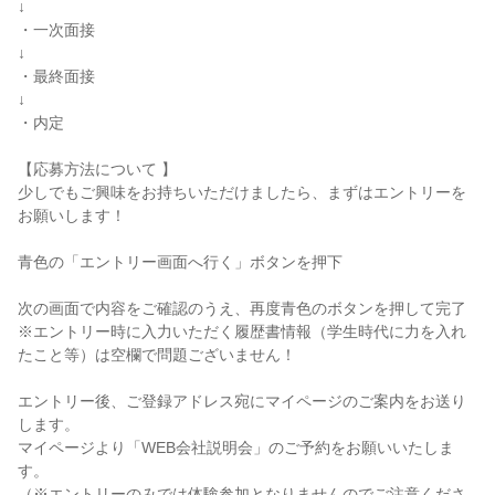
↓

・一次面接

↓

・最終面接

↓

・内定

【応募方法について 】

少しでもご興味をお持ちいただけましたら、まずはエントリーを
お願いします！

青色の「エントリー画面へ行く」ボタンを押下

次の画面で内容をご確認のうえ、再度青色のボタンを押して完了

※エントリー時に入力いただく履歴書情報（学生時代に力を入れ
たこと等）は空欄で問題ございません！

エントリー後、ご登録アドレス宛にマイページのご案内をお送り
します。

マイページより「WEB会社説明会」のご予約をお願いいたしま
す。

（※エントリーのみでは体験参加となりませんのでご注意くださ