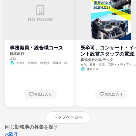
事務職員・総合職コース
既卒可、コンサート・イ
ント設営スタッフの電源
日本銀行
金融
門
株式会社ボルテック
北海道、青森県、岩手県、宮城県、秋田
文化・教養・娯楽、広告・メディア・マ
県、山形県、福島県、茨城県、群馬県、埼玉
ミ、電力・ガス・水道・エネルギー
神奈川県
県、東京都、神奈川県、新潟県、富山県、石
川県、福井県、山梨県、長野県、静岡県、愛
知県、京都府、大阪府、兵庫県、鳥取県、島
根県、岡山県、広島県、山口県、徳島県、香
川県、愛媛県、高知県、福岡県、佐賀県、長
お気に入り
お気に入り
崎県、熊本県、大分県、宮崎県、鹿児島県、
沖縄県
トップページへ
同じ勤務地の募集を探す
大阪府