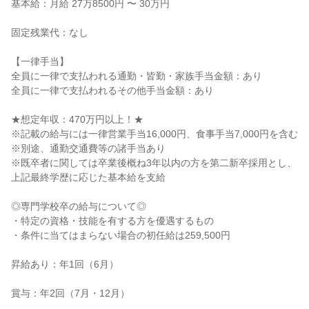
基本給：月給 27万8500円 〜 30万円

固定残業代：なし

【一律手当】

全員に一律で支払われる通勤・皆勤・家族手当金額：あり

全員に一律で支払われるその他手当金額：あり

★想定年収：470万円以上！★

※記載の給与には一律営業手当16,000円、食事手当7,000円を含む

※別途、通勤交通費等の諸手当あり

※既卒者に関しては卒業後概ね3年以内の方を第二新卒採用とし、
上記最終学歴に応じた基本給を支給

◎専門学校卒の給与について◎

・特定の資格・技能を有する方を優遇するもの

・条件に当てはまらない場合の初任給は259,500円

昇給あり：年1回（6月）

賞与：年2回（7月・12月）
