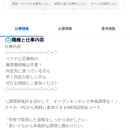
商品・サービスを販売したい
経営に近い仕事がしたい
チームを統率したい
コミュニケーションが活発
チームワークを重視
多様な職種の人と関われる
若手が裁量を持てる環境
人とたくさん会話する
仕事情報
企業情報
選考情報
職種と仕事内容
仕事内容

◇─◇─◇─◇─◇─◇─◇─◇

 リクナビ応募時の

 履歴書情報は不要！

 内定先に迷っている方も

 早く内定が欲しい方も

 ぜひお気軽にご参加ください

◇─◇─◇─◇─◇─◇─◇─◇

＼調理師免許を活かして、オープンキッチンで本格調理を！／

スマホ・PCから気軽に参加できるWEB説明会コース

「学校で取得した資格をしっかり活かしたい」

「若いうちから本格的な調理に携わりたい」
