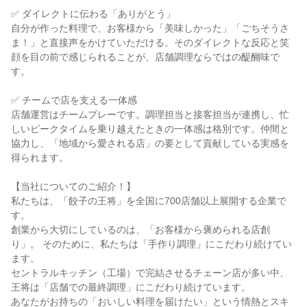
✅ ダイレクトに伝わる「ありがとう」

自分が作った料理で、お客様から「美味しかった」「ごちそうさ
ま！」と直接声をかけていただける。そのダイレクトな反応と笑
顔を目の前で感じられることが、店舗調理ならではの醍醐味で
す。

✅ チームで店を支える一体感

店舗運営はチームプレーです。調理担当と接客担当が連携し、忙
しいピークタイムを乗り越えたときの一体感は格別です。仲間と
協力し、「地域から愛される店」の要として貢献している実感を
得られます。

【当社についてのご紹介！】

私たちは、「餃子の王将」を全国に700店舗以上展開する企業で
す。

創業から大切にしているのは、「お客様から褒められる店創
り」。 そのために、私たちは「手作り調理」にこだわり続けてい
ます。

セントラルキッチン（工場）で完結させるチェーン店が多い中、
王将は「店舗での最終調理」にこだわり続けています。

あなたがお持ちの「おいしい料理を届けたい」という情熱とスキ