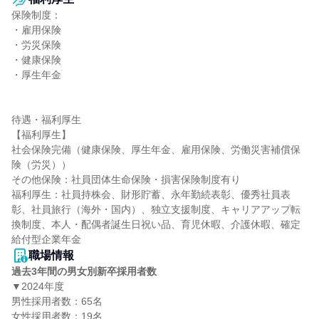
保険制度：

・雇用保険

・労災保険

・健康保険

・厚生年金

待遇・福利厚生

【福利厚生】

社会保険完備（健康保険、厚生年金、雇用保険、労働災害補償保
険（労災））

その他保険：社員団体生命保険・損害保険制度有り

福利厚生：社員持株会、財形貯蓄、永年勤続表彰、優秀社員表
彰、社員旅行（海外・国内）、独立支援制度、キャリアアップ転
換制度、本人・配偶者誕生日祝い品、育児休暇、介護休暇、確定
給付型企業年金
職場情報
過去3年間の男女別新卒採用者数
▼2024年度

男性採用者数：65名

女性採用者数：19名
