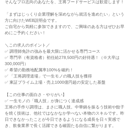
そんなプロ志向のあなたを、王将フードサービスは歓迎します！

「まずはじっくり企業理解を深めながら就活を進めたい」という
方に向けたWEB説明会です。

ご自宅から気軽に参加できますので、ご興味のある方はぜひお早
めにご予約ください！

＼この求人のポイント／

✅ 調理師免許の強みを最大限に活かせる専門コース

✅ 専門卒（有資格者）初任給278,500円の好待遇！（※大卒は
300,000円）

✅ 希望の勤務地配属率100%を確約！

✅ 「王将調理道場」で一生モノの職人技を獲得

✅ 東証プライム上場・売上1000億円超の安定した基盤

【この仕事の面白さ・やりがい】

✅ 一生モノの「職人技」が身につく達成感

王将の手作り調理は、まさに職人技。中華鍋を振るう技術や餃子
を焼く技術は、他社ではなかなか学べない本物のスキルです。昨
日できなかったことが今日できるようになる成長を日々実感で
き、飲食業界で長く活躍できる確固たる自信に繋がります。
