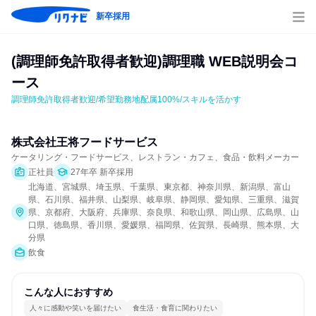
新卒採用
(調理師免許取得者歓迎)調理職 WEB説明会コ
ース
調理師免許取得者歓迎/希望勤務地配属100%/スキルを活かす
株式会社王将フードサービス
ケータリング・フードサービス、レストラン・カフェ、食品・飲料メーカー
正社員
27年卒 新卒採用
北海道、宮城県、埼玉県、千葉県、東京都、神奈川県、新潟県、富山
県、石川県、福井県、山梨県、岐阜県、静岡県、愛知県、三重県、滋賀
県、京都府、大阪府、兵庫県、奈良県、和歌山県、岡山県、広島県、山
口県、徳島県、香川県、愛媛県、福岡県、佐賀県、長崎県、熊本県、大
分県
飲食
こんな人におすすめ
人々に感動や笑いを届けたい
食生活・食育に関わりたい