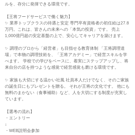
ルを、存分に発揮できる環境です。

【王将フードサービスで働く魅力】

✨ 業界トップクラスの待遇と安定 専門卒有資格者の初任給は27.8
万円。これは、皆さんの未来への「本気の投資」です。 売上
1,000億円超の安定基盤の上で、安心してキャリアを築けます。

✨ 調理のプロから「経営者」も目指せる教育体制 「王将調理道
場」で本物の調理技術を、「王将アカデミー」で経営スキルを学
べます。 学校での学びをベースに、着実にステップアップし、将
来自分の店を持つような感覚で経営感覚も磨ける環境です。

✨ 家族も大切にする温かい社風 社員本人だけでなく、そのご家族
の誕生日にもプレゼントを贈る。 それが王将の文化です。 他にも
無料のまかない（食事補助）など、人を大切にする制度が充実し
ています。

【選考の流れ】

・エントリー

↓

・WEB説明会参加
