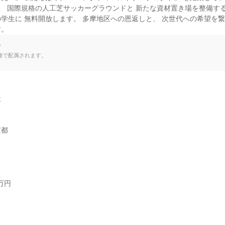
、 国際規格の人工芝サッカーグラウンドと 新たな資材置き場を整備する
学生に 無料開放します。 多摩地区への恩返しと、 次世代への希望を繋
す。
て
種で配属されます。


京都
円


