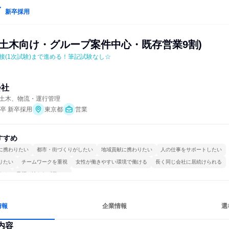
新卒採用
設土木向け・グループ案件中心・既存営業9割)
接(1次試験)まで進める！筆記試験なし☆
会社
土木、物流・運行管理
年卒 新卒採用
東京都
営業
すすめ
に携わりたい
都市・街づくりがしたい
地域貢献に携わりたい
人の仕事をサポートしたい
りたい
チームワークを重視
女性が働きやすい環境で働ける
長く同じ会社に居続けられる
する
目標に追われず働ける
情報
企業情報
選
内容