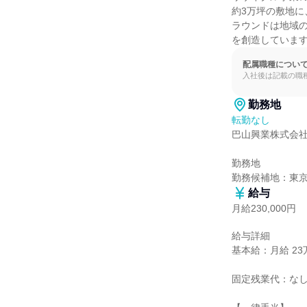
約3万坪の敷地に
ラウンドは地域の
を創造していま
配属職種につい
入社後は記載の職
勤務地
転勤なし
巴山興業株式会社
勤務地

勤務候補地：東
給与
月給230,000円
給与詳細

基本給：月給 23万
固定残業代：なし