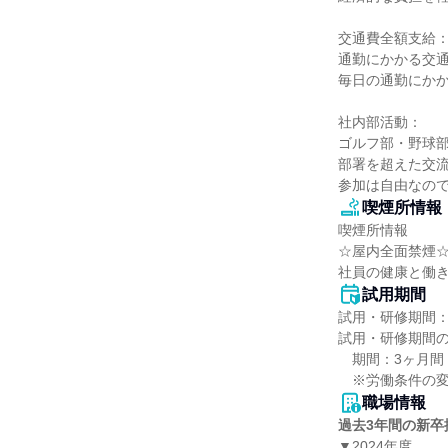
交通費全額支給：
通勤にかかる交通
毎日の通勤にかか
社内部活動：

ゴルフ部・野球部
部署を超えた交流
参加は自由なの
喫煙所情報
喫煙所情報

☆屋内全面禁煙☆
社員の健康と働
試用期間
試用・研修期間：
試用・研修期間の
　期間：3ヶ月間

職場情報
過去3年間の新卒
▼2024年度
