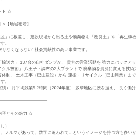
ト ☆

】×【地域密着】

地区」に根差し、建設現場から出る土や廃棄物を「改良土」や「再生砕石
す。

限りなくならない” 社会貢献性の高い事業です。

「輸送力」 137台の自社ダンプが、 貴方の営業活動を 強力にバックアッ
イクル技術」 八王子・調布の2大プラントで 廃棄物を資源に変える技術力
貫体制」 土木工事（巴山建設）から 運搬・リサイクル（巴山興業）まで
す。

績） 月平均残業5.2時間（2024年度） 多摩地区に腰を据え、 長く働け
━━━━━━━━━━━

容とその魅力 ☆

し）

、ノルマがあって、数字に追われて…というイメージを持つ方も多いか