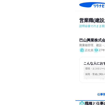
営業職(建
説明会後そのまま面
巴山興業株式
廃棄物管理、建設・
正社員
27
こんな人にお
環境・エコロジー
採用・育成に関わ
人とたくさん会話
仕事
職種と仕事