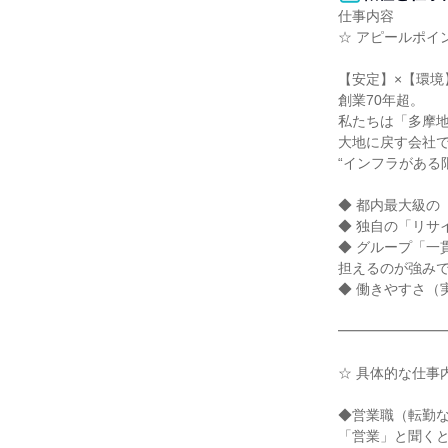
仕事内容

☆ アピールポイン
【安定】×【環境
創業70年超。

私たちは「多摩
大地に戻す会社で
“インフラがある
◆ 都内最大級の
◆ 独自の「リサ
◆ グループ「一
担えるのが強みで
◆ 働きやすさ（実
━━━━━━━━
☆ 具体的な仕事内
◆営業職（転勤な
「営業」と聞くと