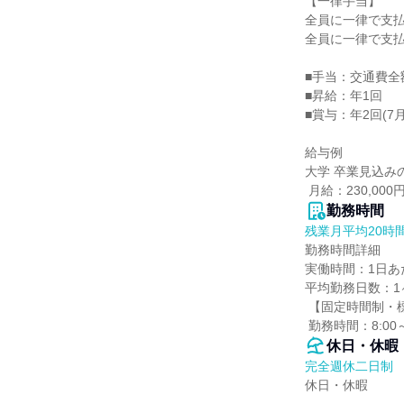
【一律手当】

全員に一律で支払
全員に一律で支払
■手当：交通費全
■昇給：年1回

■賞与：年2回(7月
給与例

大学 卒業見込みの
 月給：230,0
勤務時間
残業月平均20時
勤務時間詳細

実働時間：1日あた
平均勤務日数：1ヶ
 【固定時間制・標準労働時間制】

 勤務時間：8:00
休日・休暇
完全週休二日制
休日・休暇
