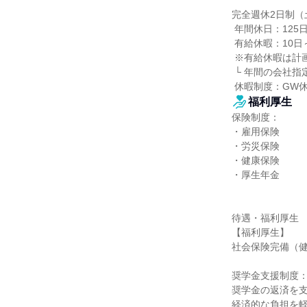
完全週休2日制（
 年間休日：125日

 有給休暇：10日～20日

 ※有給休暇は計画的付与制度を導入（年5日分）

 └ 年間の会社指定休日と合わせて効率的に取得できる制度です。

 休暇制度：G
福利厚生
保険制度：

・雇用保険

・労災保険

・健康保険

・厚生年金

待遇・福利厚生

【福利厚生】

社会保険完備（健
奨学金支援制度：
奨学金の返済を支
経済的な負担を軽