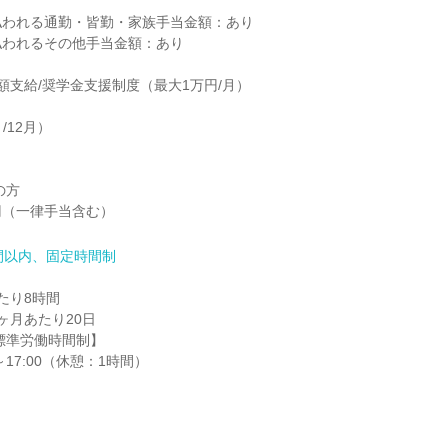
われる通勤・皆勤・家族手当金額：あり

われるその他手当金額：あり

額支給/奨学金支援制度（最大1万円/月）

/12月）

方

00円（一律手当含む）
間以内、固定時間制
り8時間

月あたり20日

～17:00（休憩：1時間）