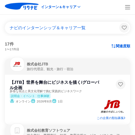
インターン
キャリア
＆
ナビのインターンシップ＆キャリア一覧
17件
関連度順
1〜17件目
株式会社JTB
旅行代理店、観光・旅行・宿泊
【JTB】世界を舞台にビジネスを描く/グローバ
ル企画
多様な視点と異文化理解で挑む実践的ビジネスワーク
説明会・イベント
仕事体験
オンライン
2026年8月
1日
この企業の類似募集
株式会社教育ソフトウェア