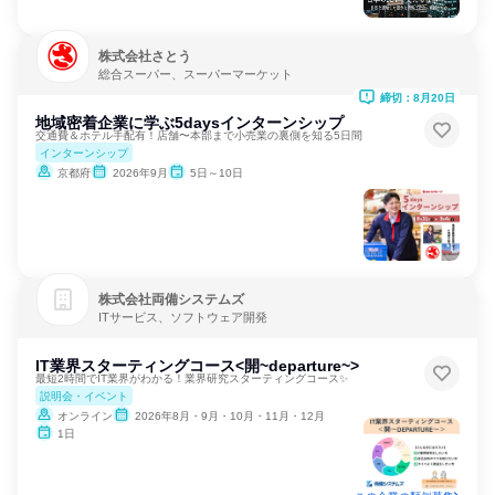
株式会社さとう
総合スーパー、スーパーマーケット
締切：8月20日
地域密着企業に学ぶ5daysインターンシップ
交通費＆ホテル手配有！店舗〜本部まで小売業の裏側を知る5日間
インターンシップ
京都府
2026年9月
5日～10日
株式会社両備システムズ
ITサービス、ソフトウェア開発
IT業界スターティングコース<開~departure~>
最短2時間でIT業界がわかる！業界研究スターティングコース✨
説明会・イベント
オンライン
2026年8月・9月・10月・11月・12月
1日