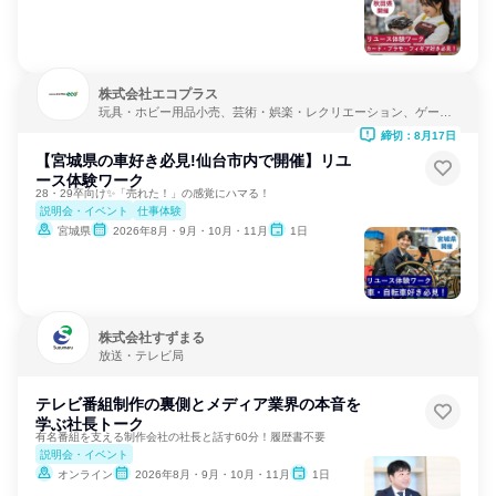
株式会社エコプラス
玩具・ホビー用品小売、芸術・娯楽・レクリエーション、ゲーム
制作・販売
締切：8月17日
【宮城県の車好き必見!仙台市内で開催】リユ
ース体験ワーク
28・29卒向け✨「売れた！」の感覚にハマる！
説明会・イベント
仕事体験
宮城県
2026年8月・9月・10月・11月
1日
株式会社すずまる
放送・テレビ局
テレビ番組制作の裏側とメディア業界の本音を
学ぶ社長トーク
有名番組を支える制作会社の社長と話す60分！履歴書不要
説明会・イベント
オンライン
2026年8月・9月・10月・11月
1日