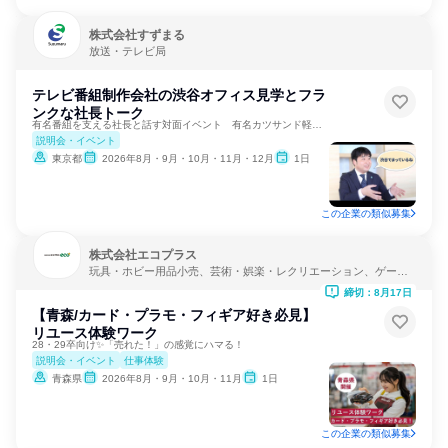
株式会社すずまる
放送・テレビ局
テレビ番組制作会社の渋谷オフィス見学とフラ
ンクな社長トーク
有名番組を支える社長と話す対面イベント 有名カツサンド軽食
説明会・イベント
東京都
2026年8月・9月・10月・11月・12月
1日
この企業の類似募集
株式会社エコプラス
玩具・ホビー用品小売、芸術・娯楽・レクリエーション、ゲーム
制作・販売
締切：8月17日
【青森/カード・プラモ・フィギア好き必見】
リユース体験ワーク
28・29卒向け✨「売れた！」の感覚にハマる！
説明会・イベント
仕事体験
青森県
2026年8月・9月・10月・11月
1日
この企業の類似募集