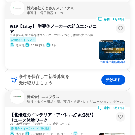
株式会社くまさんメディクス
半導体・電子機器メーカー
締切：8月15日
8/19【1day】 半導体メーカーの組立エンジニ
ア
未経験から学ぶ半導体エンジニアのモノづくり体験✨文理不問
説明会・イベント
熊本県
2026年8月
1日
この企業の類似募集
条件を保存して新着募集を
受け取る
受け取りましょう
株式会社エコプラス
玩具・ホビー用品小売、芸術・娯楽・レクリエーション、ゲーム
制作・販売
締切：8月17日
【北海道のインテリア・アパレル好き必見!】
リユース体験ワーク
28・29卒向け✨「売れた！」の感覚にハマる！
説明会・イベント
仕事体験
北海道
2026年8月・9月・10月・11月
1日