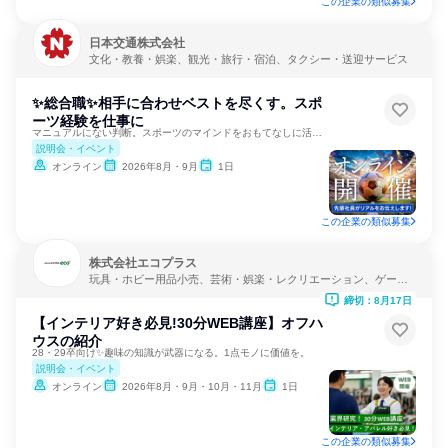
この企業の類似募集
日本交通株式会社
文化・教養・娯楽、観光・旅行・宿泊、タクシー・送迎サービス
✨総合職✨相手に合わせベストを尽くす。スポ
ーツ経験を仕事に
マニュアルにない判断。スポーツのマインドをおもてなしに活かす
説明会・イベント
オンライン
2026年8月・9月
1日
この企業の類似募集
株式会社エコプラス
玩具・ホビー用品小売、芸術・娯楽・レクリエーション、ゲーム
制作・販売
締切：8月17日
【インテリア好き必見!30分WEB講座】オフハ
ウスの紹介
28・29卒向け✨趣味の知識が武器になる。1点モノに価値を。
説明会・イベント
オンライン
2026年8月・9月・10月・11月
1日
この企業の類似募集