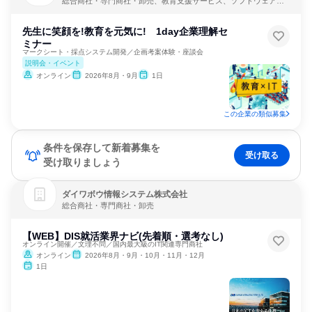
総合商社・専門商社・卸売、教育支援サービス、ソフトウェア開
発
先生に笑顔を!教育を元気に! 1day企業理解セ
ミナー
マークシート・採点システム開発／企画考案体験・座談会
説明会・イベント
オンライン
2026年8月・9月
1日
この企業の類似募集
条件を保存して新着募集を
受け取る
受け取りましょう
ダイワボウ情報システム株式会社
総合商社・専門商社・卸売
【WEB】DIS就活業界ナビ(先着順・選考なし)
オンライン開催／文理不問／国内最大級のIT関連専門商社
オンライン
2026年8月・9月・10月・11月・12月
1日