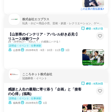
この企業の類似募集
株式会社エコプラス
玩具・ホビー用品小売、芸術・娯楽・レクリエーション、ゲーム
制作・販売
締切：8月17日
【山形県のインテリア・アパレル好き必見!】
リユース体験ワーク
28・29卒向け✨「売れた！」の感覚にハマる！
説明会・イベント
仕事体験
山形県
2026年8月・9月・10月・11月
1日
こころネット株式会社
冠婚葬祭・イベント
締切：8月24日
感謝と人生の最期に寄り添う「企画」と「接客
の心得」(福島)
説明会・イベント
仕事体験
福島県
2026年8月
1日