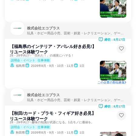
株式会社エコプラス
玩具・ホビー用品小売、芸術・娯楽・レクリエーション、ゲーム
制作・販売
締切：8月17日
【福島県のインテリア・アパレル好き必見!】
リユース体験ワーク
28・29卒向け✨「売れた！」の感覚にハマる！
説明会・イベント
仕事体験
福島県
2026年8月・9月・10月・11月
1日
この企業の類似募集
株式会社エコプラス
玩具・ホビー用品小売、芸術・娯楽・レクリエーション、ゲーム
制作・販売
締切：8月17日
【秋田/カード・プラモ・フィギア好き必見】
リユース体験ワーク
28・29卒向け✨趣味の知識が武器になる。1点モノに価値を。
説明会・イベント
仕事体験
秋田県
2026年8月・9月・10月・11月
1日