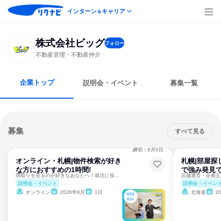
インターン
キャリア
＆
株式会社ビッグ
フォロー
不動産管理・不動産仲介
企業トップ
説明会・イベント
募集一覧
募集
すべて見る
締切：8月5日
オンライン・札幌|物件検索が好き
札幌|部屋探
な方におすすめの1時間!
で強み発見で
間取りを見るのが好きなあなたへ！就活に役立つプログラムも！
説明会・イベント
説明会・イベン
オンライン
2026年8月
1日
北海道
2