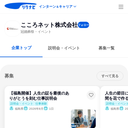
インターン
キャリア
＆
こころネット株式会社
フォロー
冠婚葬祭・イベント
企業トップ
説明会・イベント
募集一覧
募集
すべて見る
【福島開催】人生の証を最後のあ
人生の節目
りがとうを刻む仕事説明会
間を花で作
説明会・イベント
仕事体験
説明会・イベン
福島県
2026年8月
1日
福島県
2