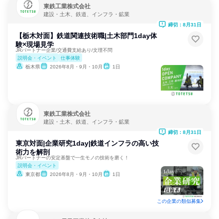
東鉄工業株式会社
建設・土木、鉄道、インフラ・鉱業
締切：8月31日
【栃木対面】鉄道関連技術職|土木部門1day体
験×現場見学
JRパートナー企業/交通費支給あり/文理不問
説明会・イベント
仕事体験
栃木県
2026年8月・9月・10月
1日
東鉄工業株式会社
建設・土木、鉄道、インフラ・鉱業
締切：8月31日
東京対面|企業研究1day|鉄道インフラの高い技
術力を解剖
JRパートナーの安定基盤で一生モノの技術を磨く！
説明会・イベント
東京都
2026年8月・9月・10月
1日
この企業の類似募集