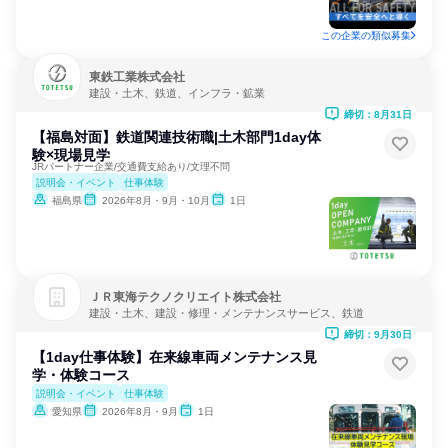
この企業の類似募集
東鉄工業株式会社
建設・土木、鉄道、インフラ・鉱業
締切：8月31日
【福島対面】鉄道関連技術職|土木部門1day体
験×現場見学
JRパートナー企業/交通費支給あり/文理不問
説明会・イベント
仕事体験
福島県
2026年8月・9月・10月
1日
ＪＲ東海テクノクリエイト株式会社
建設・土木、建設・修理・メンテナンスサービス、鉄道
締切：9月30日
【1day仕事体験】在来線車両メンテナンス見
学・体験コース
説明会・イベント
仕事体験
愛知県
2026年8月・9月
1日