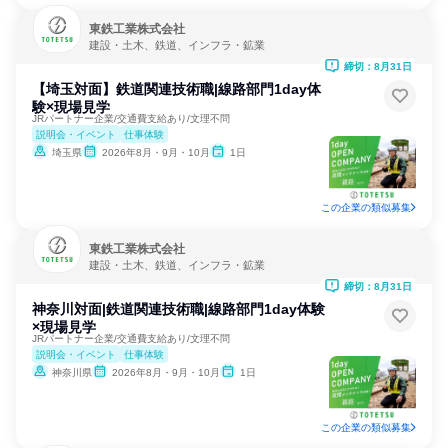
東鉄工業株式会社
建設・土木、鉄道、インフラ・鉱業
締切：8月31日
【埼玉対面】鉄道関連技術職|線路部門1day体
験×現場見学
JRパートナー企業/交通費支給あり/文理不問
説明会・イベント
仕事体験
埼玉県
2026年8月・9月・10月
1日
この企業の類似募集
東鉄工業株式会社
建設・土木、鉄道、インフラ・鉱業
締切：8月31日
神奈川対面|鉄道関連技術職|線路部門1day体験
×現場見学
JRパートナー企業/交通費支給あり/文理不問
説明会・イベント
仕事体験
神奈川県
2026年8月・9月・10月
1日
この企業の類似募集