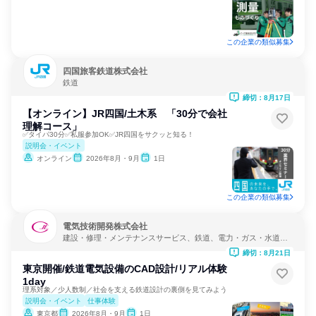
この企業の類似募集
四国旅客鉄道株式会社
鉄道
締切：8月17日
【オンライン】JR四国/土木系 「30分で会社
理解コース」
✅タイパ30分✅私服参加OK✅JR四国をサクッと知る！
説明会・イベント
オンライン
2026年8月・9月
1日
この企業の類似募集
電気技術開発株式会社
建設・修理・メンテナンスサービス、鉄道、電力・ガス・水道・
エネルギー
締切：8月21日
東京開催/鉄道電気設備のCAD設計/リアル体験
1day
理系対象／少人数制／社会を支える鉄道設計の裏側を見てみよう
説明会・イベント
仕事体験
東京都
2026年8月・9月
1日