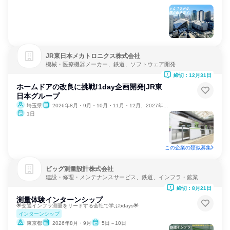
JR東日本メカトロニクス株式会社
機械・医療機器メーカー、鉄道、ソフトウェア開発
締切：12月31日
ホームドアの改良に挑戦!1day企画開発|JR東
日本グループ
埼玉県
2026年8月・9月・10月・11月・12月、2027年1月
1日
この企業の類似募集
ビッグ測量設計株式会社
建設・修理・メンテナンスサービス、鉄道、インフラ・鉱業
締切：8月21日
測量体験インターンシップ
🌟交通インフラ測量をリードする会社で学ぶ5days🌟
インターンシップ
東京都
2026年8月・9月
5日～10日