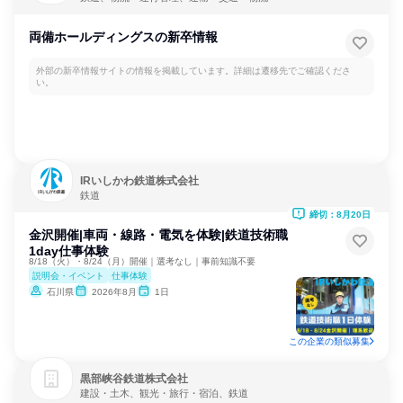
両備ホールディングスの新卒情報
外部の新卒情報サイトの情報を掲載しています。詳細は遷移先でご確認くださ
い。
IRいしかわ鉄道株式会社
鉄道
締切：8月20日
金沢開催|車両・線路・電気を体験|鉄道技術職
1day仕事体験
8/18（火）・8/24（月）開催｜選考なし｜事前知識不要
説明会・イベント
仕事体験
石川県
2026年8月
1日
この企業の類似募集
黒部峡谷鉄道株式会社
建設・土木、観光・旅行・宿泊、鉄道