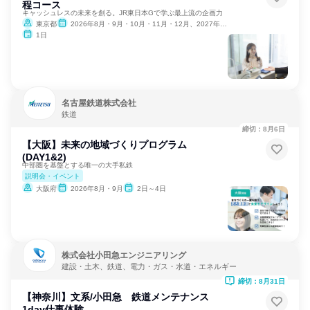
程コース
キャッシュレスの未来を創る。JR東日本Gで学ぶ最上流の企画力
東京都
2026年8月・9月・10月・11月・12月、2027年1月
1日
名古屋鉄道株式会社
鉄道
締切：8月6日
【大阪】未来の地域づくりプログラム
(DAY1&2)
中部圏を基盤とする唯一の大手私鉄
説明会・イベント
大阪府
2026年8月・9月
2日～4日
株式会社小田急エンジニアリング
建設・土木、鉄道、電力・ガス・水道・エネルギー
締切：8月31日
【神奈川】文系/小田急 鉄道メンテナンス
1day仕事体験