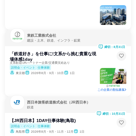
東鉄工業株式会社
建設・土木、鉄道、インフラ・鉱業
締切：8月31日
「鉄道好き」を仕事に!文系から挑む貴重な現
場体感1day
文系歓迎/JRパートナー企業/交通費支給あり
説明会・イベント
仕事体験
東京都
2026年8月・9月・10月
1日
この企業の類似募集
西日本旅客鉄道株式会社（JR西日本）
鉄道
締切：10月31日
【JR西日本】1DAY仕事体験(鳥取)
説明会・イベント
仕事体験
鳥取県
2026年8月・9月・11月・12月
1日