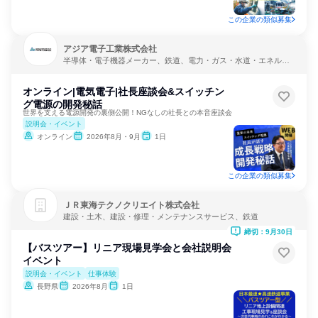
この企業の類似募集
アジア電子工業株式会社
半導体・電子機器メーカー、鉄道、電力・ガス・水道・エネルギ
ー
オンライン|電気電子|社長座談会&スイッチン
グ電源の開発秘話
世界を支える電源開発の裏側公開！NGなしの社長との本音座談会
説明会・イベント
オンライン
2026年8月・9月
1日
この企業の類似募集
ＪＲ東海テクノクリエイト株式会社
建設・土木、建設・修理・メンテナンスサービス、鉄道
締切：9月30日
【バスツアー】リニア現場見学会と会社説明会
イベント
説明会・イベント
仕事体験
長野県
2026年8月
1日