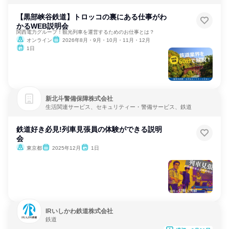
【黒部峡谷鉄道】トロッコの裏にある仕事がわ
かるWEB説明会
関西電力グループ！観光列車を運営するためのお仕事とは？
オンライン
2026年8月・9月・10月・11月・12月
1日
新北斗警備保障株式会社
生活関連サービス、セキュリティー・警備サービス、鉄道
鉄道好き必見!列車見張員の体験ができる説明
会
東京都
2025年12月
1日
IRいしかわ鉄道株式会社
鉄道