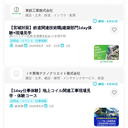
東鉄工業株式会社
建設・土木、鉄道、インフラ・鉱業
締切：8月31日
【宮城対面】鉄道関連技術職|建築部門1day体
験×現場見学
JRパートナー企業/交通費支給あり/文理不問
説明会・イベント
仕事体験
宮城県
2026年8月・9月・10月
1日
ＪＲ東海テクノクリエイト株式会社
建設・土木、建設・修理・メンテナンスサービス、鉄道
締切：9月30日
【1day仕事体験】地上コイル関連工事現場見
学・体験コース
説明会・イベント
仕事体験
岐阜県
2026年8月
1日