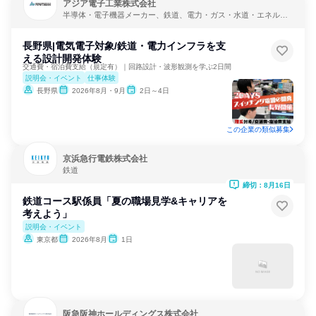
アジア電子工業株式会社
半導体・電子機器メーカー、鉄道、電力・ガス・水道・エネルギ
ー
長野県|電気電子対象/鉄道・電力インフラを支
える設計開発体験
交通費・宿泊費支給（規定有）｜回路設計・波形観測を学ぶ2日間
説明会・イベント
仕事体験
長野県
2026年8月・9月
2日～4日
この企業の類似募集
京浜急行電鉄株式会社
鉄道
締切：8月16日
鉄道コース駅係員「夏の職場見学&キャリアを
考えよう」
説明会・イベント
東京都
2026年8月
1日
阪急阪神ホールディングス株式会社