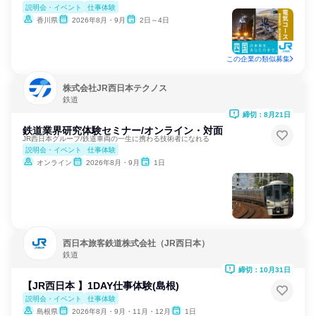
説明会・イベント
仕事体験
香川県
2026年8月・9月
2日～4日
この企業の類似募集
株式会社JR西日本テクノス
鉄道
締切：8月21日
鉄道業界研究体験セミナー/オンライン・対面
JR西日本グループ/鉄道車両の一生に携わる技術者になれる
説明会・イベント
仕事体験
オンライン
2026年8月・9月
1日
西日本旅客鉄道株式会社（JR西日本）
鉄道
締切：10月31日
【JR西日本 】1DAY仕事体験(島根)
説明会・イベント
仕事体験
島根県
2026年8月・9月・11月・12月
1日