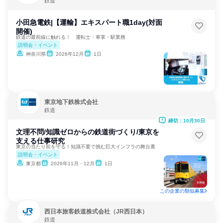
鉄道
小田急電鉄|【運輸】エキスパート職1day(対面
開催)
鉄道の最前線に触れる！ 運転士・車掌・駅業務
説明会・イベント
神奈川県
2026年12月
1日
東京地下鉄株式会社
鉄道
締切：10月30日
文理不問/知識ゼロからの鉄道街づくり/東京を
支える仕事研究
東京の当たり前を守る！知識不要で挑む巨大インフラの舞台裏
説明会・イベント
東京都
2026年11月・12月
1日
この企業の類似募集
西日本旅客鉄道株式会社（JR西日本）
鉄道