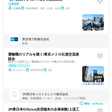
仕事体験
広島県
2026年8月・9月・11月・12月
1日
東京地下鉄株式会社
鉄道
運輸職のリアルを聴く/東京メトロ社員交流座
談会
WEBでも対面でも！運輸職のやりがいや働き方の本音を聴く
説明会・イベント
オンライン
2027年3月
1日
この企業の類似募集
JR東日本メカトロニクス株式会社
機械・医療機器メーカー、鉄道、ソフトウェア開発
締切：12月31日
JR東日本G/Suica決済端末の企画体験/上流工