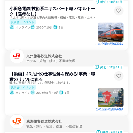
締切：10月18日
小田急電鉄|技術系エキスパート職 パネルトー
ク【選考なし】
『現場に聞く』鉄道と車両の技術職＜機械・電気・建築・土木＞
説明会・イベント
オンライン
2026年10月
1日
この企業の類似募集
九州旅客鉄道株式会社
ホテル・旅館、鉄道、不動産管理
締切：12月31日
【動画】JR九州の仕事理解を深める!事業・職
種のリアルに迫る
弊社の事業内容を詳しくご説明申し上げます。
説明会・イベント
オンライン
2026年8月・9月
1日
この企業の類似募集
東海旅客鉄道株式会社
観光・旅行・宿泊、鉄道、不動産管理
締切：8月23日