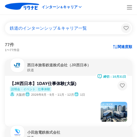
インターン
キャリア
＆
鉄道のインターンシップ＆キャリア一覧
77件
関連度順
1〜77件目
西日本旅客鉄道株式会社（JR西日本）
鉄道
締切：10月31日
【JR西日本】1DAY仕事体験(大阪)
説明会・イベント
仕事体験
大阪府
2026年8月・9月・11月・12月
1日
小田急電鉄株式会社