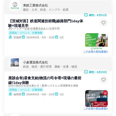
東鉄工業株式会社
建設・土木、鉄道、インフラ・鉱業
締切：8月31日
【茨城対面】鉄道関連技術職|線路部門1day体
験×現場見学
JRパートナー企業/交通費支給あり/文理不問
説明会・イベント
仕事体験
茨城県
2026年8月・9月・10月
1日
この企業の類似募集
小倉運送株式会社
鉄道、物流・運行管理、運輸・交通・物流
締切：8月23日
座談会有|昼食支給|物流の司令塔×現場の最前
線!1day体験
自分の指示が社会を動かす！配車システムと現場乗車を体験
説明会・イベント
仕事体験
福岡県
2026年8月・9月・10月
1日
この企業の類似募集