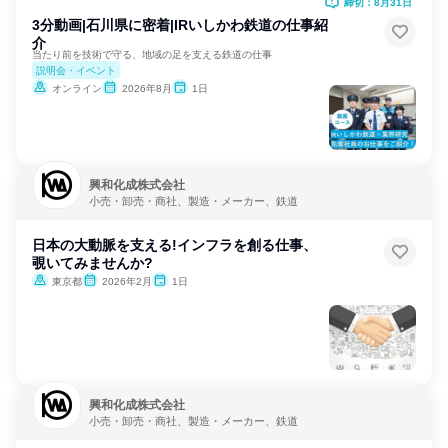
締切：8月31日
3分動画|石川県に密着|IRいしかわ鉄道の仕事紹
介
当たり前を技術で守る、地域の足を支える鉄道の仕事
説明会・イベント
オンライン
2026年8月
1日
興和化成株式会社
小売・卸売・商社、製造・メーカー、鉄道
日本の大動脈を支える!インフラを創る仕事、
覗いてみませんか?
東京都
2026年2月
1日
興和化成株式会社
小売・卸売・商社、製造・メーカー、鉄道