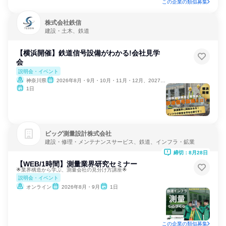
この企業の類似募集
株式会社鉄信
建設・土木、鉄道
【横浜開催】鉄道信号設備がわかる!会社見学
会
説明会・イベント
神奈川県
2026年8月・9月・10月・11月・12月、2027年1月・2月
1日
ビッグ測量設計株式会社
建設・修理・メンテナンスサービス、鉄道、インフラ・鉱業
締切：8月28日
【WEB/1時間】測量業界研究セミナー
🌟業界構造から学ぶ、測量会社の見分け方講座🌟
説明会・イベント
オンライン
2026年8月・9月
1日
この企業の類似募集