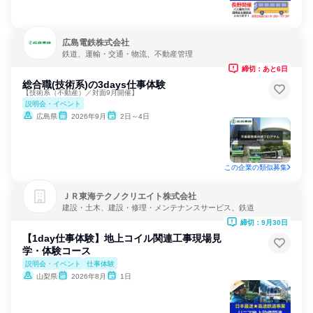
広島電鉄株式会社
鉄道、運輸・交通・物流、不動産管理
締切：あと6日
総合職(技術系)の3days仕事体験
【技術系（不動産）／対面9月開催】
説明会・イベント
広島県
2026年9月
2日～4日
この企業の類似募集
ＪＲ東海テクノクリエイト株式会社
建設・土木、建設・修理・メンテナンスサービス、鉄道
締切：9月30日
【1day仕事体験】地上コイル関連工事現場見
学・体験コース
説明会・イベント
仕事体験
山梨県
2026年8月
1日