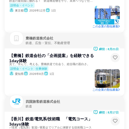
鉄道の最前線に触れる！ 鉄道構造物を守り、未来へつなぐ仕事。
説明会・イベント
東京都
2026年12月
1日
この企業の類似募集
豊橋鉄道株式会社
鉄道、広告・宣伝、不動産管理
締切：8月21日
【豊橋】鉄道会社の「企画提案」を経験できる
1day体験
見て、学んで、考える。豊橋鉄道で出会う、総合職の面白さ。
説明会・イベント
仕事体験
愛知県
2026年8月
1日
この企業の類似募集
四国旅客鉄道株式会社
鉄道
締切：8月17日
【香川】鉄道/電気系/技術職 「電気コース」
3days体験
✅理系（電気系）歓迎✅夜勤までリアルに体験する技術職コース