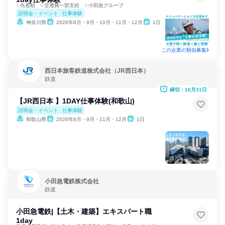
✨先着順 ✨交通費一部支給 ✨小田急グループ
説明会・イベント
仕事体験
神奈川県
2026年8月・9月・10月・11月・12月
1日
この企業の類似募集
西日本旅客鉄道株式会社（JR西日本）
鉄道
締切：10月31日
【JR西日本 】1DAY仕事体験(和歌山)
説明会・イベント
仕事体験
和歌山県
2026年8月・9月・11月・12月
1日
小田急電鉄株式会社
鉄道
小田急電鉄|【土木・建築】エキスパート職
1day