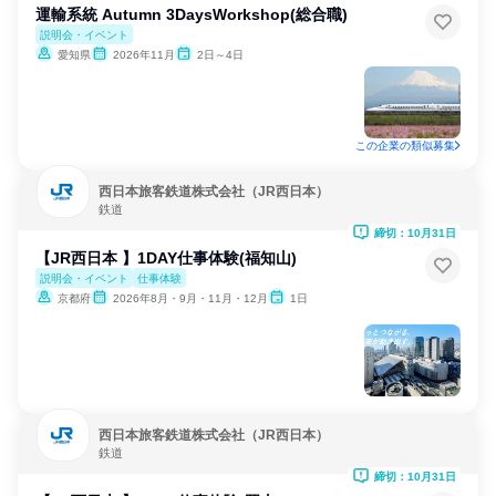
運輸系統 Autumn 3DaysWorkshop(総合職)
説明会・イベント
愛知県
2026年11月
2日～4日
この企業の類似募集
西日本旅客鉄道株式会社（JR西日本）
鉄道
締切：10月31日
【JR西日本 】1DAY仕事体験(福知山)
説明会・イベント
仕事体験
京都府
2026年8月・9月・11月・12月
1日
西日本旅客鉄道株式会社（JR西日本）
鉄道
締切：10月31日