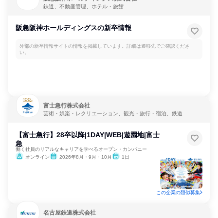
鉄道、不動産管理、ホテル・旅館
阪急阪神ホールディングスの新卒情報
外部の新卒情報サイトの情報を掲載しています。詳細は遷移先でご確認くださ
い。
富士急行株式会社
芸術・娯楽・レクリエーション、観光・旅行・宿泊、鉄道
【富士急行】28卒以降|1DAY|WEB|遊園地|富士
急
働く社員のリアルなキャリアを学べるオープン・カンパニー
オンライン
2026年8月・9月・10月
1日
この企業の類似募集
名古屋鉄道株式会社