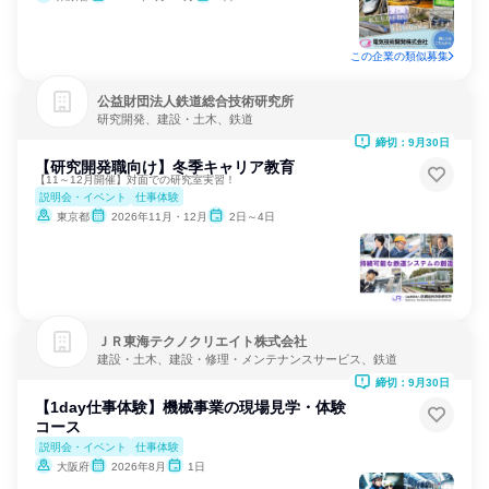
この企業の類似募集
公益財団法人鉄道総合技術研究所
研究開発、建設・土木、鉄道
締切：9月30日
【研究開発職向け】冬季キャリア教育
【11～12月開催】対面での研究室実習！
説明会・イベント
仕事体験
東京都
2026年11月・12月
2日～4日
ＪＲ東海テクノクリエイト株式会社
建設・土木、建設・修理・メンテナンスサービス、鉄道
締切：9月30日
【1day仕事体験】機械事業の現場見学・体験
コース
説明会・イベント
仕事体験
大阪府
2026年8月
1日