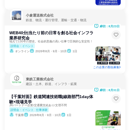
小倉運送株式会社
鉄道、物流・運行管理、運輸・交通・物流
締切：8月23日
WEB40分|当たり前の日常を創る社会インフラ
業界研究会
地元で130年の歴史。社会的意義の高い仕事で圧倒的な安定性！
説明会・イベント
オンライン
2026年8月・9月・10月
1日
この企業の類似募集
東鉄工業株式会社
建設・土木、鉄道、インフラ・鉱業
締切：8月31日
【千葉対面】鉄道関連技術職|線路部門1day体
験×現場見学
JRパートナー企業/交通費支給あり/文理不問
説明会・イベント
仕事体験
千葉県
2026年8月・9月・10月
1日