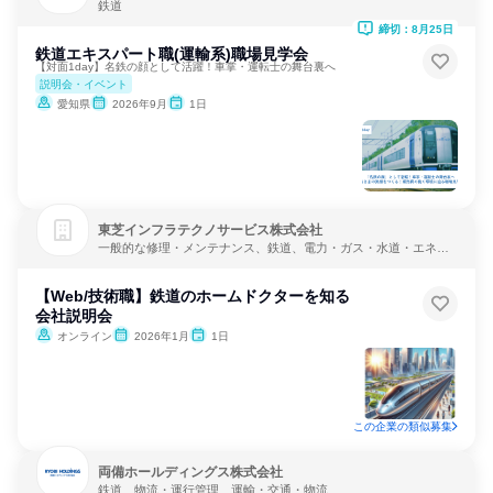
鉄道
締切：8月25日
鉄道エキスパート職(運輸系)職場見学会
【対面1day】名鉄の顔として活躍！車掌・運転士の舞台裏へ
説明会・イベント
愛知県
2026年9月
1日
東芝インフラテクノサービス株式会社
一般的な修理・メンテナンス、鉄道、電力・ガス・水道・エネル
ギー
【Web/技術職】鉄道のホームドクターを知る
会社説明会
オンライン
2026年1月
1日
この企業の類似募集
両備ホールディングス株式会社
鉄道、物流・運行管理、運輸・交通・物流