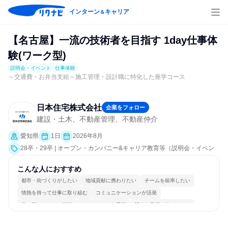
インターン
キャリア
＆
【名古屋】一流の技術者を目指す 1day仕事体
験(ワーク型)
説明会・イベント
仕事体験
～交通費・お弁当支給～施工管理・設計職に特化した座学コース
日本住宅株式会社
企業をフォロー
建設・土木、不動産管理、不動産仲介
愛知県
1日
2026年8月
28卒・29卒 | オープン・カンパニー&キャリア教育等（説明会・イベン
ト [職種研究、社員交流会、会社説明会、業界研究]、仕事体験）
こんな人におすすめ
都市・街づくりがしたい
地域貢献に携わりたい
チームを統率したい
情熱を持って仕事に取り組む
コミュニケーションが活発
常に新しいものに挑戦
チームワークを重視
明確な目標を追いかける
若手が裁量を持てる環境
人とたくさん会話する