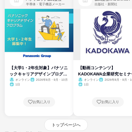
半導体・電子機器メーカー
出版社・新聞社
【大学1・2年生対象】パナソニ
【動画コンテンツ】
ックキャリアデザインプログラ
KADOKAWA企業研究セミナ
ム
オンライン
2026年8月・9月・10月
オンライン
2026年8月・9月・1
月・11月・12月
1日
1日
お気に入り
お気に入り
トップページへ