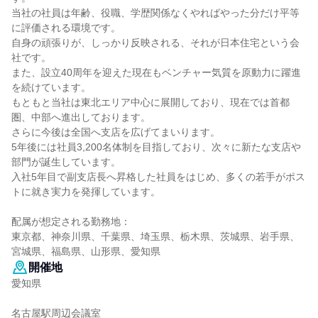
当社の社員は年齢、役職、学歴関係なくやればやった分だけ平等
に評価される環境です。
自身の頑張りが、しっかり反映される、それが日本住宅という会
社です。
また、設立40周年を迎えた現在もベンチャー気質を原動力に躍進
を続けています。
もともと当社は東北エリア中心に展開しており、現在では首都
圏、中部へ進出しております。
さらに今後は全国へ支店を広げてまいります。
5年後には社員3,200名体制を目指しており、次々に新たな支店や
部門が誕生しています。
入社5年目で副支店長へ昇格した社員をはじめ、多くの若手がポス
トに就き実力を発揮しています。
配属が想定される勤務地：
東京都、神奈川県、千葉県、埼玉県、栃木県、茨城県、岩手県、
宮城県、福島県、山形県、愛知県
開催地
愛知県
名古屋駅周辺会議室