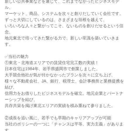
新しい公共事業などを通じて、これまでなかったビジネスモデ
ル、
マーケット、商品、システムを次々と創りだしていく会社です。
ずっと大切にしているのは、さまざまな垣根を越えて、
いろいろな人々と繋がってこそ、ないものを創りだせるという信
念。
地元東北で培ってきた繋がる力で、新しい常識を築いていきま
す。
✅当社の魅力
①東北・北海道エリアでの賃貸住宅完工数の実績！
日本住宅は1984年、岩手県盛岡市で創業しました。
大手競合他社が気が付かなかったプランを次々に立ち上げ、
様々な不動産会社、JA、銀行、税理士、会計事務所と業務提携を
結び、
信用力をお借りしたビジネスモデルを確立。地元企業とパートナ
ーシップを結び、
共存共栄を掲げ東北エリアの実績を積み重ねて参りました。
②成長を追い風に、若手でも早期のキャリアアップが可能
当社のポリシーの一つに「チャンスは平等、実力主義」がありま
す。