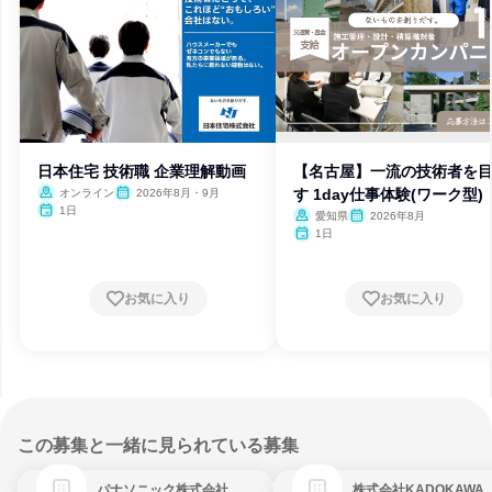
日本住宅 技術職 企業理解動画
【名古屋】一流の技術者を
す 1day仕事体験(ワーク型)
オンライン
2026年8月・9月
1日
愛知県
2026年8月
1日
お気に入り
お気に入り
この募集と一緒に見られている募集
パナソニック株式会社
株式会社KADOKAWA