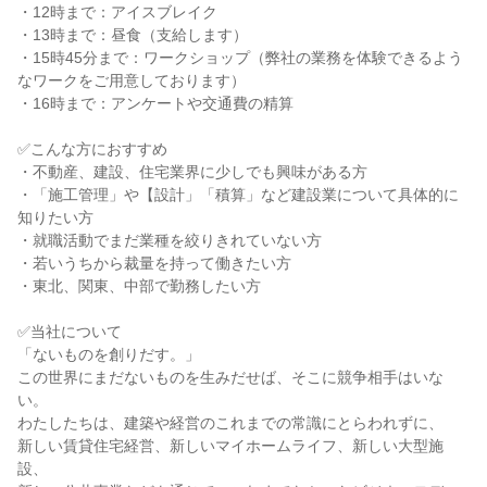
・12時まで：アイスブレイク
・13時まで：昼食（支給します）
・15時45分まで：ワークショップ（弊社の業務を体験できるよう
なワークをご用意しております）
・16時まで：アンケートや交通費の精算
✅こんな方におすすめ
・不動産、建設、住宅業界に少しでも興味がある方
・「施工管理」や【設計」「積算」など建設業について具体的に
知りたい方
・就職活動でまだ業種を絞りきれていない方
・若いうちから裁量を持って働きたい方
・東北、関東、中部で勤務したい方
✅当社について
「ないものを創りだす。」
この世界にまだないものを生みだせば、そこに競争相手はいな
い。
わたしたちは、建築や経営のこれまでの常識にとらわれずに、
新しい賃貸住宅経営、新しいマイホームライフ、新しい大型施
設、